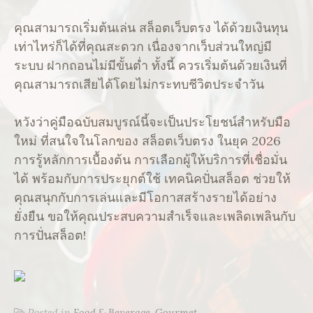
คุณสามารถเริ่มต้นเล่น สล็อตเว็บตรง ได้ด้วยเงินทุน
เท่าไหร่ก็ได้ที่คุณสะดวก เนื่องจากเว็บส่วนใหญ่มี
ระบบ ฝากถอนไม่มีขั้นต่ำ ทั้งนี้ ควรเริ่มต้นด้วยเงินที่
คุณสามารถเสียได้โดยไม่กระทบชีวิตประจำวัน
หวังว่าคู่มือฉบับสมบูรณ์นี้จะเป็นประโยชน์สำหรับมือ
ใหม่ ที่สนใจในโลกของ สล็อตเว็บตรง ในยุค 2026
การรู้หลักการเบื้องต้น การเลือกผู้ให้บริการที่เชื่อมั่น
ได้ พร้อมกับการประยุกต์ใช้ เทคนิคปั่นสล็อต ช่วยให้
คุณสนุกกับการเล่นและมีโอกาสสร้างรายได้อย่าง
ยั่งยืน ขอให้คุณประสบความสำเร็จและเพลิดเพลินกับ
การปั่นสล็อต!
Posted in
Food & Beverage, Gourmet