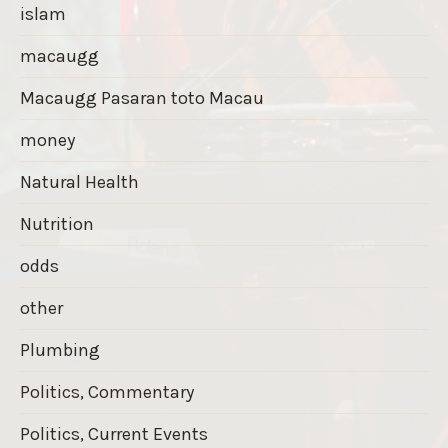
islam
macaugg
Macaugg Pasaran toto Macau
money
Natural Health
Nutrition
odds
other
Plumbing
Politics, Commentary
Politics, Current Events