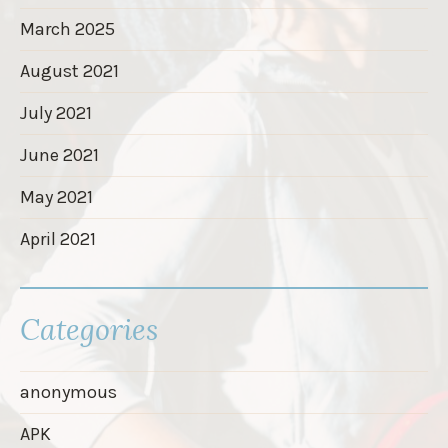
March 2025
August 2021
July 2021
June 2021
May 2021
April 2021
Categories
anonymous
APK