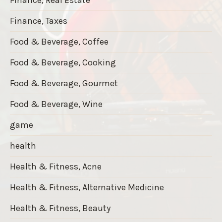
Finance, Taxes
Food & Beverage, Coffee
Food & Beverage, Cooking
Food & Beverage, Gourmet
Food & Beverage, Wine
game
health
Health & Fitness, Acne
Health & Fitness, Alternative Medicine
Health & Fitness, Beauty