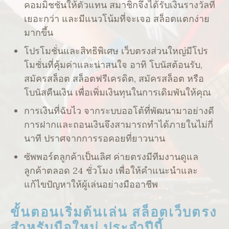
คอมมิชชั่นให้ตัวแทน สมาชิกจึงได้รับเงินรางวัลที่
เยอะกว่า และมีแนวโน้มที่จะเจอ สล็อตแตกง่าย
มากขึ้น
โปรโมชั่นและสิทธิพิเศษ เว็บตรงส่วนใหญ่มีโปร
โมชั่นที่คุ้มค่าและน่าสนใจ อาทิ โบนัสต้อนรับ,
สมัครสล็อต สล็อตฟรีเครดิต, สมัครสล็อต หรือ
โบนัสคืนเงิน เพื่อเพิ่มเงินทุนในการเดิมพันให้คุณ
การเงินที่ฉับไว จากระบบออโต้ที่พัฒนามาอย่างดี
การฝากและถอนเงินจึงสามารถทำได้ภายในไม่กี่
นาที ปราศจากการรอคอยที่ยาวนาน
ซัพพอร์ตลูกค้าเป็นเลิศ ค่ายตรงมีทีมงานดูแล
ลูกค้าตลอด 24 ชั่วโมง เพื่อให้คำแนะนำและ
แก้ไขปัญหาให้ผู้เล่นอย่างมืออาชีพ
ขั้นตอนเริ่มต้นเล่น สล็อตเว็บตรง
สำหรับมือใหม่ ประจำปีนี้