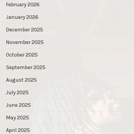
February 2026
January 2026
December 2025
November 2025
October 2025
September 2025
August 2025
July 2025
June 2025
May 2025
April 2025