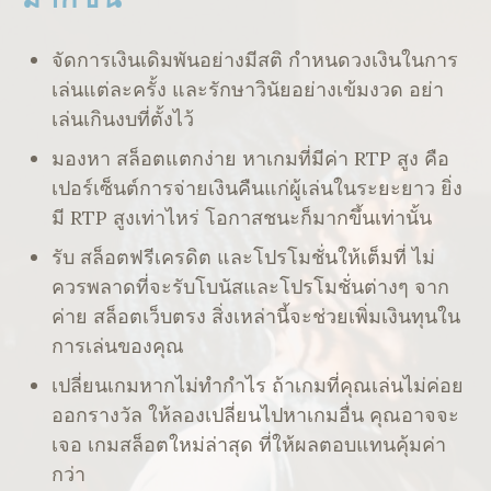
จัดการเงินเดิมพันอย่างมีสติ กำหนดวงเงินในการ
เล่นแต่ละครั้ง และรักษาวินัยอย่างเข้มงวด อย่า
เล่นเกินงบที่ตั้งไว้
มองหา สล็อตแตกง่าย หาเกมที่มีค่า RTP สูง คือ
เปอร์เซ็นต์การจ่ายเงินคืนแก่ผู้เล่นในระยะยาว ยิ่ง
มี RTP สูงเท่าไหร่ โอกาสชนะก็มากขึ้นเท่านั้น
รับ สล็อตฟรีเครดิต และโปรโมชั่นให้เต็มที่ ไม่
ควรพลาดที่จะรับโบนัสและโปรโมชั่นต่างๆ จาก
ค่าย สล็อตเว็บตรง สิ่งเหล่านี้จะช่วยเพิ่มเงินทุนใน
การเล่นของคุณ
เปลี่ยนเกมหากไม่ทำกำไร ถ้าเกมที่คุณเล่นไม่ค่อย
ออกรางวัล ให้ลองเปลี่ยนไปหาเกมอื่น คุณอาจจะ
เจอ เกมสล็อตใหม่ล่าสุด ที่ให้ผลตอบแทนคุ้มค่า
กว่า