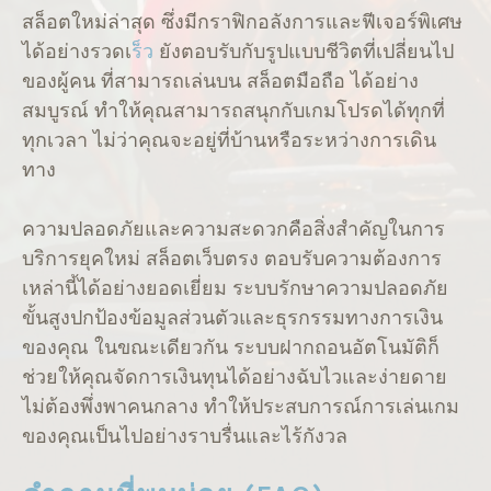
สล็อตใหม่ล่าสุด ซึ่งมีกราฟิกอลังการและฟีเจอร์พิเศษ
ได้อย่างรวดเ
ร็ว
ยังตอบรับกับรูปแบบชีวิตที่เปลี่ยนไป
ของผู้คน ที่สามารถเล่นบน สล็อตมือถือ ได้อย่าง
สมบูรณ์ ทำให้คุณสามารถสนุกกับเกมโปรดได้ทุกที่
ทุกเวลา ไม่ว่าคุณจะอยู่ที่บ้านหรือระหว่างการเดิน
ทาง
ความปลอดภัยและความสะดวกคือสิ่งสำคัญในการ
บริการยุคใหม่ สล็อตเว็บตรง ตอบรับความต้องการ
เหล่านี้ได้อย่างยอดเยี่ยม ระบบรักษาความปลอดภัย
ขั้นสูงปกป้องข้อมูลส่วนตัวและธุรกรรมทางการเงิน
ของคุณ ในขณะเดียวกัน ระบบฝากถอนอัตโนมัติก็
ช่วยให้คุณจัดการเงินทุนได้อย่างฉับไวและง่ายดาย
ไม่ต้องพึ่งพาคนกลาง ทำให้ประสบการณ์การเล่นเกม
ของคุณเป็นไปอย่างราบรื่นและไร้กังวล