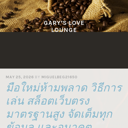
Skip
to
content
GARY’S LOVE
LOUNGE
MAY 25, 2026
BY
MIGUELBEG21650
มือใหม่ห้ามพลาด วิธีการ
เล่น สล็อตเว็บตรง
มาตรฐานสูง จัดเต็มทุก
ข้อมูล และอนาคต