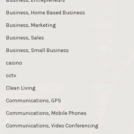
Business, Home Based Business
Business, Marketing
Business, Sales
Business, Small Business
casino
cctv
Clean Living
Communications, GPS
Communications, Mobile Phones
Communications, Video Conferencing