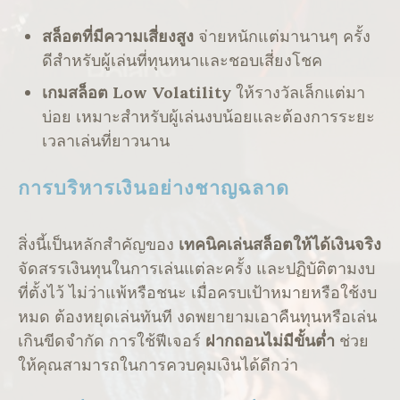
สล็อตที่มีความเสี่ยงสูง
จ่ายหนักแต่มานานๆ ครั้ง
ดีสำหรับผู้เล่นที่ทุนหนาและชอบเสี่ยงโชค
เกมสล็อต Low Volatility
ให้รางวัลเล็กแต่มา
บ่อย เหมาะสำหรับผู้เล่นงบน้อยและต้องการระยะ
เวลาเล่นที่ยาวนาน
การบริหารเงินอย่างชาญฉลาด
สิ่งนี้เป็นหลักสำคัญของ
เทคนิคเล่นสล็อตให้ได้เงินจริง
จัดสรรเงินทุนในการเล่นแต่ละครั้ง และปฏิบัติตามงบ
ที่ตั้งไว้ ไม่ว่าแพ้หรือชนะ เมื่อครบเป้าหมายหรือใช้งบ
หมด ต้องหยุดเล่นทันที งดพยายามเอาคืนทุนหรือเล่น
เกินขีดจำกัด การใช้ฟีเจอร์
ฝากถอนไม่มีขั้นต่ำ
ช่วย
ให้คุณสามารถในการควบคุมเงินได้ดีกว่า