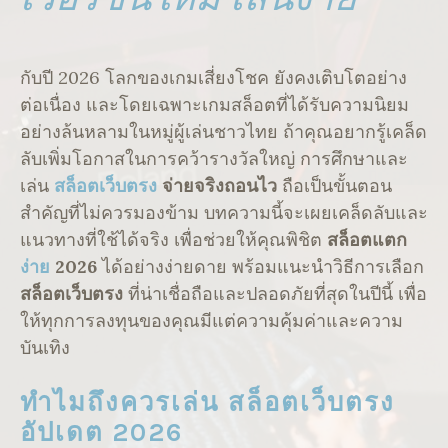
กับปี 2026 โลกของเกมเสี่ยงโชค ยังคงเติบโตอย่าง
ต่อเนื่อง และโดยเฉพาะเกมสล็อตที่ได้รับความนิยม
อย่างล้นหลามในหมู่ผู้เล่นชาวไทย ถ้าคุณอยากรู้เคล็ด
ลับเพิ่มโอกาสในการคว้ารางวัลใหญ่ การศึกษาและ
เล่น
สล็อตเว็บตรง
จ่ายจริงถอนไว
ถือเป็นขั้นตอน
สำคัญที่ไม่ควรมองข้าม บทความนี้จะเผยเคล็ดลับและ
แนวทางที่ใช้ได้จริง เพื่อช่วยให้คุณพิชิต
สล็อตแตก
ง่าย
2026
ได้อย่างง่ายดาย พร้อมแนะนำวิธีการเลือก
สล็อตเว็บตรง
ที่น่าเชื่อถือและปลอดภัยที่สุดในปีนี้ เพื่อ
ให้ทุกการลงทุนของคุณมีแต่ความคุ้มค่าและความ
บันเทิง
ทำไมถึงควรเล่น สล็อตเว็บตรง
อัปเดต 2026