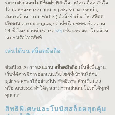
ระบบ
ฝากถอนไม่มีขั้นต่ำ
ที่ทันใจ, สมัครสล็อต มั่นใจ
ได้ และช่องทางที่มากมาย (เช่น ธนาคารชั้นนำ,
สมัครสล็อต True Wallet) คือสิ่งจำเป็น เว็บ
สล็อต
เว็บตรง
ควรมีฝ่ายดูแลลูกค้าที่พร้อมซัพพอร์ตตลอด
24 ชั่วโมง ผ่านช่องทางต
่างๆ
เช่น แชทสด, เว็บสล็อต
Line หรือโทรศัพท์
เล่นได้บน สล็อตมือถือ
ช่วงปี 2026 การเล่นผ่าน
สล็อตมือถือ
เป็นสิ่งพื้นฐาน
เว็บที่ดีควรมีการออกแบบเว็บไซต์ที่เข้ากันได้กับ
อุปกรณ์พกพาได้อย่างมีประสิทธิภาพ สำหรับ iOS
หรือ Android ทำให้คุณสามารถเล่นเกมโปรดได้ทุกที่
ทุกเวลา
สิทธิพิเศษและโบนัสสล็อตสุดคุ้ม