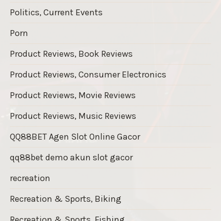
Politics, Current Events
Porn
Product Reviews, Book Reviews
Product Reviews, Consumer Electronics
Product Reviews, Movie Reviews
Product Reviews, Music Reviews
QQ88BET Agen Slot Online Gacor
qq88bet demo akun slot gacor
recreation
Recreation & Sports, Biking
Recreation & Sports, Fishing