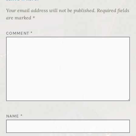
Your email address will not be published.
Required fields
are marked
*
COMMENT
*
NAME
*