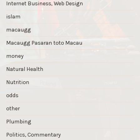
Internet Business, Web Design
islam
macaugg
Macaugg Pasaran toto Macau
money
Natural Health
Nutrition
odds
other
Plumbing
Politics, Commentary