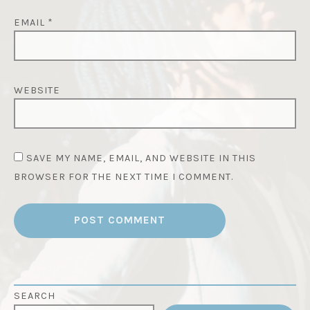
EMAIL
*
WEBSITE
SAVE MY NAME, EMAIL, AND WEBSITE IN THIS
BROWSER FOR THE NEXT TIME I COMMENT.
SEARCH