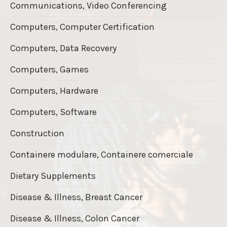
Communications, Video Conferencing
Computers, Computer Certification
Computers, Data Recovery
Computers, Games
Computers, Hardware
Computers, Software
Construction
Containere modulare, Containere comerciale
Dietary Supplements
Disease & Illness, Breast Cancer
Disease & Illness, Colon Cancer