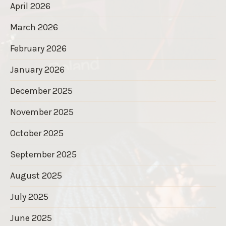
April 2026
March 2026
February 2026
January 2026
December 2025
November 2025
October 2025
September 2025
August 2025
July 2025
June 2025