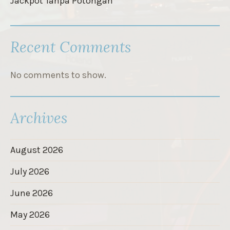
Jackpot Tanpa Potongan
Recent Comments
No comments to show.
Archives
August 2026
July 2026
June 2026
May 2026