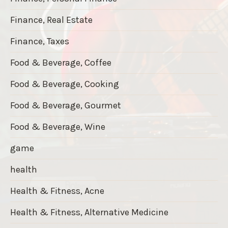
Finance, Real Estate
Finance, Taxes
Food & Beverage, Coffee
Food & Beverage, Cooking
Food & Beverage, Gourmet
Food & Beverage, Wine
game
health
Health & Fitness, Acne
Health & Fitness, Alternative Medicine