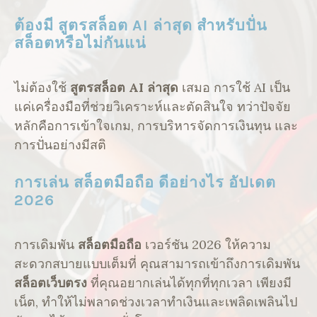
ต้องมี สูตรสล็อต AI ล่าสุด สำหรับปั่น
สล็อตหรือไม่กันแน่
ไม่ต้องใช้
สูตรสล็อต AI ล่าสุด
เสมอ การใช้ AI เป็น
แค่เครื่องมือที่ช่วยวิเคราะห์และตัดสินใจ ทว่าปัจจัย
หลักคือการเข้าใจเกม, การบริหารจัดการเงินทุน และ
การปั่นอย่างมีสติ
การเล่น สล็อตมือถือ ดีอย่างไร อัปเดต
2026
การเดิมพัน
สล็อตมือถือ
เวอร์ชัน 2026 ให้ความ
สะดวกสบายแบบเต็มที่ คุณสามารถเข้าถึงการเดิมพัน
สล็อตเว็บตรง
ที่คุณอยากเล่นได้ทุกที่ทุกเวลา เพียงมี
เน็ต, ทำให้ไม่พลาดช่วงเวลาทำเงินและเพลิดเพลินไป