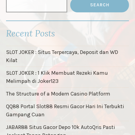
SEARCH
Recent Posts
SLOT JOKER : Situs Terpercaya, Deposit dan WD
Kilat
SLOT JOKER : 1 Klik Membuat Rezeki Kamu
Melimpah di Joker123
The Structure of a Modern Casino Platform
QQ88 Portal Slot88 Resmi Gacor Hari Ini Terbukti
Gampang Cuan
JABAR88 Situs Gacor Depo 10k AutoQris Pasti