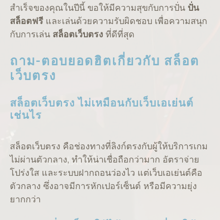
สำเร็จของคุณในปีนี้ ขอให้มีความสุขกับการปั่น
ปั่น
สล็อตฟรี
และเล่นด้วยความรับผิดชอบ เพื่อความสนุก
กับการเล่น
สล็อตเว็บตรง
ที่ดีที่สุด
ถาม-ตอบยอดฮิตเกี่ยวกับ สล็อต
เว็บตรง
สล็อตเว็บตรง ไม่เหมือนกับเว็บเอเย่นต์
เช่นไร
สล็อตเว็บตรง คือช่องทางที่ลิงก์ตรงกับผู้ให้บริการเกม
ไม่ผ่านตัวกลาง, ทำให้น่าเชื่อถือกว่ามาก อัตราจ่าย
โปร่งใส และระบบฝากถอนว่องไว แต่เว็บเอเย่นต์คือ
ตัวกลาง ซึ่งอาจมีการหักเปอร์เซ็นต์ หรือมีความยุ่ง
ยากกว่า