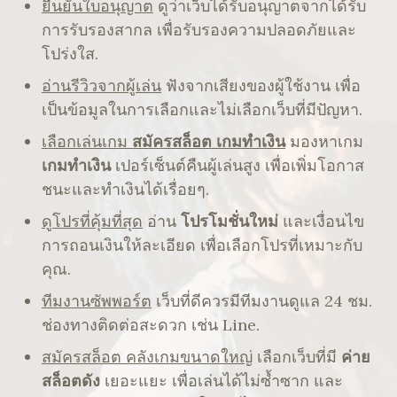
ยืนยันใบอนุญาต
ดูว่าเว็บได้รับอนุญาตจากได้รับ
การรับรองสากล เพื่อรับรองความปลอดภัยและ
โปร่งใส.
อ่านรีวิวจากผู้เล่น
ฟังจากเสียงของผู้ใช้งาน เพื่อ
เป็นข้อมูลในการเลือกและไม่เลือกเว็บที่มีปัญหา.
เลือกเล่นเกม
สมัครสล็อต เกมทำเงิน
มองหาเกม
เกมทำเงิน
เปอร์เซ็นต์คืนผู้เล่นสูง เพื่อเพิ่มโอกาส
ชนะและทำเงินได้เรื่อยๆ.
ดูโปรที่คุ้มที่สุด
อ่าน
โปรโมชั่นใหม่
และเงื่อนไข
การถอนเงินให้ละเอียด เพื่อเลือกโปรที่เหมาะกับ
คุณ.
ทีมงานซัพพอร์ต
เว็บที่ดีควรมีทีมงานดูแล 24 ชม.
ช่องทางติดต่อสะดวก เช่น Line.
สมัครสล็อต คลังเกมขนาดใหญ่
เลือกเว็บที่มี
ค่าย
สล็อตดัง
เยอะแยะ เพื่อเล่นได้ไม่ซ้ำซาก และ