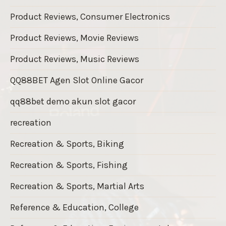
Product Reviews, Consumer Electronics
Product Reviews, Movie Reviews
Product Reviews, Music Reviews
QQ88BET Agen Slot Online Gacor
qq88bet demo akun slot gacor
recreation
Recreation & Sports, Biking
Recreation & Sports, Fishing
Recreation & Sports, Martial Arts
Reference & Education, College