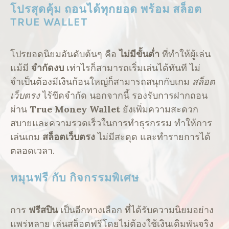
โปรสุดคุ้ม ถอนได้ทุกยอด พร้อม สล็อต
TRUE WALLET
โปรยอดนิยมอันดับต้นๆ คือ
ไม่มีขั้นต่ำ
ที่ทำให้ผู้เล่น
แม้มี
จำกัดงบ
เท่าไรก็สามารถเริ่มเล่นได้ทันที ไม่
จำเป็นต้องมีเงินก้อนใหญ่ก็สามารถสนุกกับเกม
สล็อต
เว็บตรง
ไร้ขีดจำกัด นอกจากนี้ รองรับการฝากถอน
ผ่าน
True Money Wallet
ยังเพิ่มความสะดวก
สบายและความรวดเร็วในการทำธุรกรรม ทำให้การ
เล่นเกม
สล็อตเว็บตรง
ไม่มีสะดุด และทำรายการได้
ตลอดเวลา.
หมุนฟรี กับ กิจกรรมพิเศษ
การ
ฟรีสปิน
เป็นอีกทางเลือก ที่ได้รับความนิยมอย่าง
แพร่หลาย เล่นสล็อตฟรีโดยไม่ต้องใช้เงินเดิมพันจริง