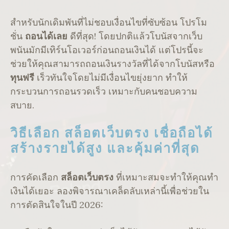
สำหรับนักเดิมพันที่ไม่ชอบเงื่อนไขที่ซับซ้อน โปรโม
ชั่น
ถอนได้เลย
ดีที่สุด! โดยปกติแล้วโบนัสจากเว็บ
พนันมักมีเทิร์นโอเวอร์ก่อนถอนเงินได้ แต่โปรนี้จะ
ช่วยให้คุณสามารถถอนเงินรางวัลที่ได้จากโบนัสหรือ
ทุนฟรี
เร็วทันใจโดยไม่มีเงื่อนไขยุ่งยาก ทำให้
กระบวนการถอนรวดเร็ว เหมาะกับคนชอบความ
สบาย.
วิธีเลือก สล็อตเว็บตรง เชื่อถือได้
สร้างรายได้สูง และคุ้มค่าที่สุด
การคัดเลือก
สล็อตเว็บตรง
ที่เหมาะสมจะทำให้คุณทำ
เงินได้เยอะ ลองพิจารณาเคล็ดลับเหล่านี้เพื่อช่วยใน
การตัดสินใจในปี 2026: