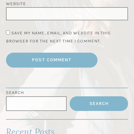
WEBSITE
SAVE MY NAME, EMAIL, AND WEBSITE IN THIS
BROWSER FOR THE NEXT TIME I COMMENT.
SEARCH
SEARCH
Recent Posts