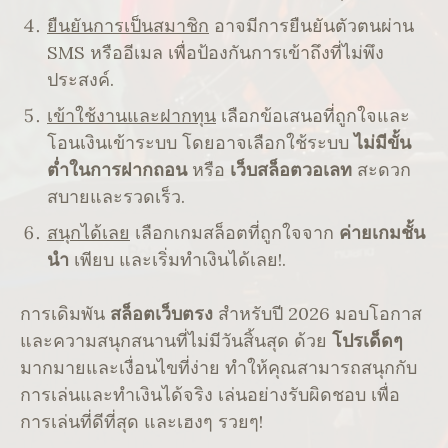
ยืนยันการเป็นสมาชิก
อาจมีการยืนยันตัวตนผ่าน
SMS หรืออีเมล เพื่อป้องกันการเข้าถึงที่ไม่พึง
ประสงค์.
เข้าใช้งานและฝากทุน
เลือกข้อเสนอที่ถูกใจและ
โอนเงินเข้าระบบ โดยอาจเลือกใช้ระบบ
ไม่มีขั้น
ต่ำในการฝากถอน
หรือ
เว็บสล็อตวอเลท
สะดวก
สบายและรวดเร็ว.
สนุกได้เลย
เลือกเกมสล็อตที่ถูกใจจาก
ค่ายเกมชั้น
นำ
เพียบ และเริ่มทำเงินได้เลย!.
การเดิมพัน
สล็อตเว็บตรง
สำหรับปี 2026 มอบโอกาส
และความสนุกสนานที่ไม่มีวันสิ้นสุด ด้วย
โปรเด็ดๆ
มากมายและเงื่อนไขที่ง่าย ทำให้คุณสามารถสนุกกับ
การเล่นและทำเงินได้จริง เล่นอย่างรับผิดชอบ เพื่อ
การเล่นที่ดีที่สุด และเฮงๆ รวยๆ!