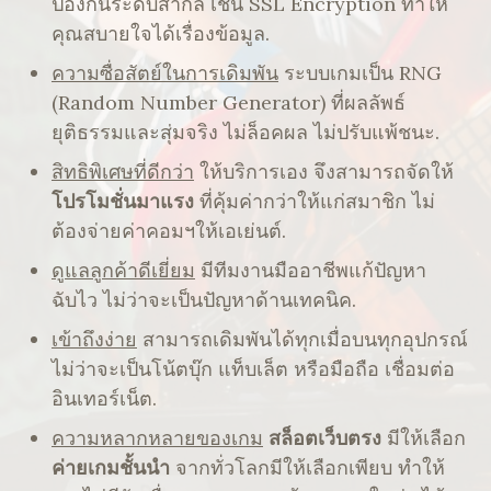
ป้องกันระดับสากล เช่น SSL Encryption ทำให้
คุณสบายใจได้เรื่องข้อมูล.
ความซื่อสัตย์ในการเดิมพัน
ระบบเกมเป็น RNG
(Random Number Generator) ที่ผลลัพธ์
ยุติธรรมและสุ่มจริง ไม่ล็อคผล ไม่ปรับแพ้ชนะ.
สิทธิพิเศษที่ดีกว่า
ให้บริการเอง จึงสามารถจัดให้
โปรโมชั่นมาแรง
ที่คุ้มค่ากว่าให้แก่สมาชิก ไม่
ต้องจ่ายค่าคอมฯให้เอเย่นต์.
ดูแลลูกค้าดีเยี่ยม
มีทีมงานมืออาชีพแก้ปัญหา
ฉับไว ไม่ว่าจะเป็นปัญหาด้านเทคนิค.
เข้าถึงง่าย
สามารถเดิมพันได้ทุกเมื่อบนทุกอุปกรณ์
ไม่ว่าจะเป็นโน้ตบุ๊ก แท็บเล็ต หรือมือถือ เชื่อมต่อ
อินเทอร์เน็ต.
ความหลากหลายของเกม
สล็อตเว็บตรง
มีให้เลือก
ค่ายเกมชั้นนำ
จากทั่วโลกมีให้เลือกเพียบ ทำให้