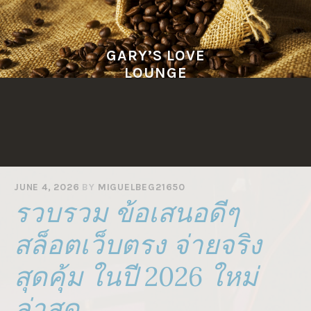
Skip
to
content
GARY’S LOVE
LOUNGE
JUNE 4, 2026
BY
MIGUELBEG21650
รวบรวม ข้อเสนอดีๆ
สล็อตเว็บตรง จ่ายจริง
สุดคุ้ม ในปี 2026 ใหม่
ล่าสุด