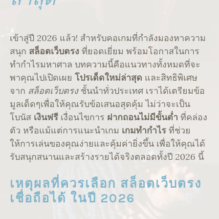
เข้าสู่ปี 2026 แล้ว! สำหรับคอเกมที่กำลังมองหาความ
สนุก
สล็อตเว็บตรง
ที่ยอดเยี่ยม พร้อมโอกาสในการ
ทำกำไรมหาศาล บทความนี้คือแนวทางทั้งหมดที่จะ
พาคุณไปเปิดเผย
โปรเด็ดใหม่ล่าสุด
และสิทธิพิเศษ
จาก
สล็อตเว็บตรง
ชั้นนำทั่วประเทศ เราได้เตรียมข้อ
มูลเด็ดๆเพื่อให้คุณรับข้อเสนอสุดคุ้ม ไม่ว่าจะเป็น
โบนัส
เงินฟรี
เงื่อนไขการ
ฝากถอนไม่มีขั้นต่ำ
ที่คล่อง
ตัว หรือแม้แต่การแนะนำเกม
เกมทำกำไร
ที่ช่วย
ให้การเล่นของคุณง่ายและคุ้มค่ายิ่งขึ้น เพื่อให้คุณได้
รับสนุกสนานและสร้างรายได้จริงตลอดทั้งปี 2026 นี้
เหตุผลที่ควรเลือก สล็อตเว็บตรง
เชื่อถือได้ ในปี 2026