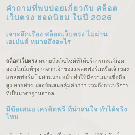
คำถามที่พบบ่อยเกี่ยวกับ สล็อต
เว็บตรง ยอดนิยม ในปี 2026
เจาะลึกเรื่อง สล็อตเว็บตรง ไม่ผ่าน
เอเย่นต์ หมายถึงอะไร
สล็อตเว็บตรง
หมายถึงเว็บไซต์ที่ให้บริการเกมสล็อต
ออนไลน์แท้ๆจากจากเจ้าของแพลตฟอร์มหรือเจ้าของ
แพลตฟอร์ม ไม่ผ่านนายหน้า ทำให้มีความน่าเชื่อถือ
สูง หายห่วง และข้อเสนอคุ้มค่ากว่า รวมถึงการบริการ
ที่เป็นมาตรฐานสากล.
มีข้อเสนอ
เครดิตฟรี
ที่น่าสนใจ ทำได้จริง
ไหม