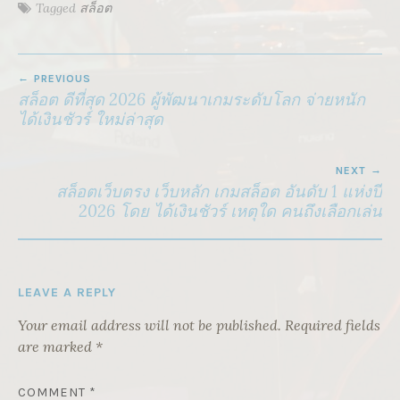
Tagged
สล็อต
POST
PREVIOUS
NAVIGATION
สล็อต ดีที่สุด 2026 ผู้พัฒนาเกมระดับโลก จ่ายหนัก
ได้เงินชัวร์ ใหม่ล่าสุด
NEXT
สล็อตเว็บตรง เว็บหลัก เกมสล็อต อันดับ 1 แห่งปี
2026 โดย ได้เงินชัวร์ เหตุใด คนถึงเลือกเล่น
LEAVE A REPLY
Your email address will not be published.
Required fields
are marked
*
COMMENT
*