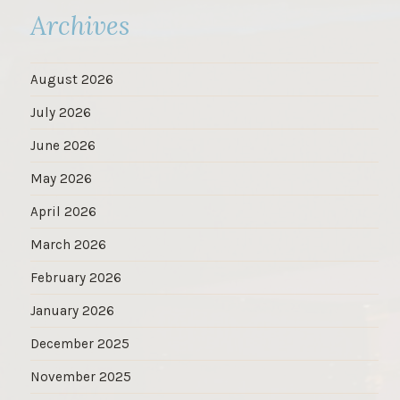
Archives
August 2026
July 2026
June 2026
May 2026
April 2026
March 2026
February 2026
January 2026
December 2025
November 2025