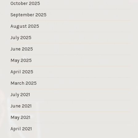
October 2025
September 2025
August 2025
July 2025
June 2025
May 2025
April 2025
March 2025
July 2021
June 2021
May 2021
April 2021