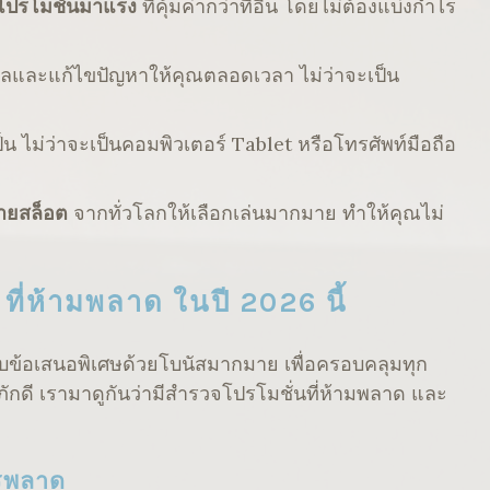
โปรโมชั่นมาแรง
ที่คุ้มค่ากว่าที่อื่น โดยไม่ต้องแบ่งกำไร
ลและแก้ไขปัญหาให้คุณตลอดเวลา ไม่ว่าจะเป็น
 ไม่ว่าจะเป็นคอมพิวเตอร์ Tablet หรือโทรศัพท์มือถือ
ายสล็อต
จากทั่วโลกให้เลือกเล่นมากมาย ทำให้คุณไม่
ที่ห้ามพลาด ในปี 2026 นี้
บข้อเสนอพิเศษด้วยโบนัสมากมาย เพื่อครอบคลุมทุก
ที่ภักดี เรามาดูกันว่ามีสำรวจโปรโมชั่นที่ห้ามพลาด และ
วรพลาด