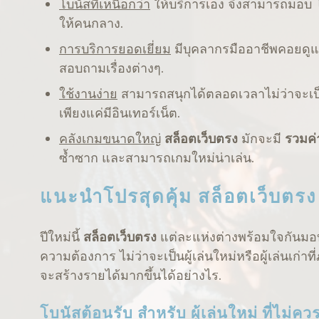
โบนัสที่เหนือกว่า
ให้บริการเอง จึงสามารถมอบ
ให้คนกลาง.
การบริการยอดเยี่ยม
มีบุคลากรมืออาชีพคอยดูแ
สอบถามเรื่องต่างๆ.
ใช้งานง่าย
สามารถสนุกได้ตลอดเวลาไม่ว่าจะเป็น
เพียงแค่มีอินเทอร์เน็ต.
คลังเกมขนาดใหญ่
สล็อตเว็บตรง
มักจะมี
รวมค่
ซ้ำซาก และสามารถเกมใหม่น่าเล่น.
แนะนำโปรสุดคุ้ม สล็อตเว็บตรง 
ปีใหม่นี้
สล็อตเว็บตรง
แต่ละแห่งต่างพร้อมใจกันมอ
ความต้องการ ไม่ว่าจะเป็นผู้เล่นใหม่หรือผู้เล่นเก่า
จะสร้างรายได้มากขึ้นได้อย่างไร.
โบนัสต้อนรับ สำหรับ ผู้เล่นใหม่ ที่ไม่ค