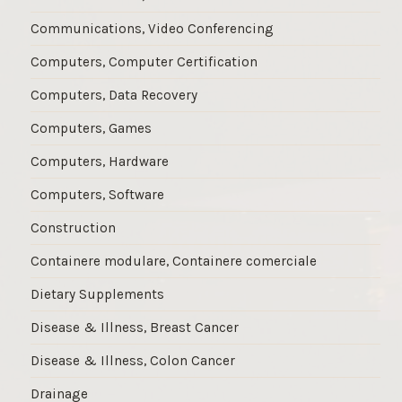
Communications, Video Conferencing
Computers, Computer Certification
Computers, Data Recovery
Computers, Games
Computers, Hardware
Computers, Software
Construction
Containere modulare, Containere comerciale
Dietary Supplements
Disease & Illness, Breast Cancer
Disease & Illness, Colon Cancer
Drainage