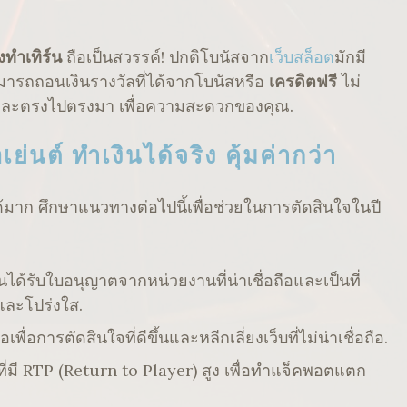
งทำเทิร์น
ถือเป็นสวรรค์! ปกติโบนัสจาก
เว็บสล็อต
มักมี
ามารถถอนเงินรางวัลที่ได้จากโบนัสหรือ
เครดิตฟรี
ไม่
็วและตรงไปตรงมา เพื่อความสะดวกของคุณ.
เย่นต์ ทำเงินได้จริง คุ้มค่ากว่า
ด้มาก ศึกษาแนวทางต่อไปนี้เพื่อช่วยในการตัดสินใจในปี
นได้รับใบอนุญาตจากหน่วยงานที่น่าเชื่อถือและเป็นที่
และโปร่งใส.
เพื่อการตัดสินใจที่ดีขึ้นและหลีกเลี่ยงเว็บที่ไม่น่าเชื่อถือ.
ี่มี RTP (Return to Player) สูง เพื่อทำแจ็คพอตแตก