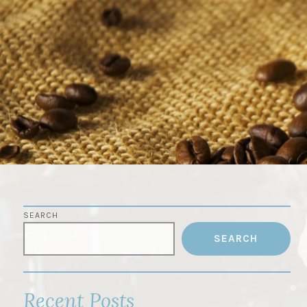
Skip
to
content
SEARCH
SEARCH
Recent Posts