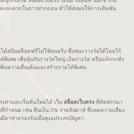
รถสนุกกับเกม
สล็อตเว็บตรง
ได้อย่างเต็มที่ นอกจากนี้
ละสะดวกในการฝากถอน ทำให้ส่งผลให้การเดิมพัน
 คุณได้สปินสล็อตฟรีไม่ใช้ทุนจริง ซึ่งชนะรางวัลได้โดยไร้
์พิเศษ เพื่อลุ้นรับรางวัลใหญ่ เงินรางวัล หรือแม้กระทั่ง
ร เพิ่มความตื่นเต้นและสร้างรายได้พิเศษ.
รรเทาและเริ่มต้นใหม่ได้ เว็บ
สล็อตเว็บตรง
ที่คัดสรรมา
ที่กำหนด เช่น คืนเงิน 5% รายสัปดาห์ ซึ่งลดความเสี่ยง
มีตาข่ายรองรับเมื่อคุณประสบปัญหา.