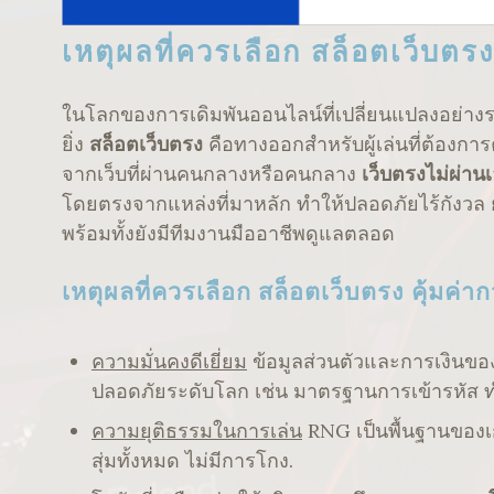
เหตุผลที่ควรเลือก สล็อตเว็บตรง
ในโลกของการเดิมพันออนไลน์ที่เปลี่ยนแปลงอย่างรวด
ยิ่ง
สล็อตเว็บตรง
คือทางออกสำหรับผู้เล่นที่ต้องกา
จากเว็บที่ผ่านคนกลางหรือคนกลาง
เว็บตรงไม่ผ่านเ
โดยตรงจากแหล่งที่มาหลัก ทำให้ปลอดภัยไร้กังวล 
พร้อมทั้งยังมีทีมงานมืออาชีพดูแลตลอด
เหตุผลที่ควรเลือก สล็อตเว็บตรง คุ้มค่
ความมั่นคงดีเยี่ยม
ข้อมูลส่วนตัวและการเงินขอ
ปลอดภัยระดับโลก เช่น มาตรฐานการเข้ารหัส ท
ความยุติธรรมในการเล่น
RNG เป็นพื้นฐานของเ
สุ่มทั้งหมด ไม่มีการโกง.