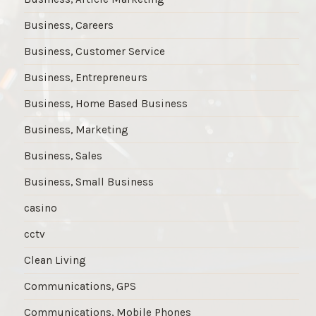
Business, Careers
Business, Customer Service
Business, Entrepreneurs
Business, Home Based Business
Business, Marketing
Business, Sales
Business, Small Business
casino
cctv
Clean Living
Communications, GPS
Communications, Mobile Phones