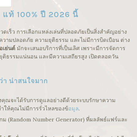
 แท้ 100% ปี 2026 นี้
เร็ว การเลือกแหล่งเล่นที่ปลอดภัยเป็นสิ่งสำคัญอย่าง
รความปลอดภัย ความยุติธรรม และไม่มีการบิดเบือน ต่าง
อเย่นต์
มักจะเสนอบริการที่เป็นเลิศ เพราะมีการจัดการ
ยุติธรรมแน่นอน และมีความเสถียรสูง เปิดตลอดวัน
ากว่า น่าสนใจมาก
งคุณจะได้รับการดูแลอย่างดีด้วยระบบรักษาความ
ำให้คุณไม่มีการรั่วไหลของข
้อมูล
.
กม (Random Number Generator) ที่ผลลัพธ์แฟร์และ