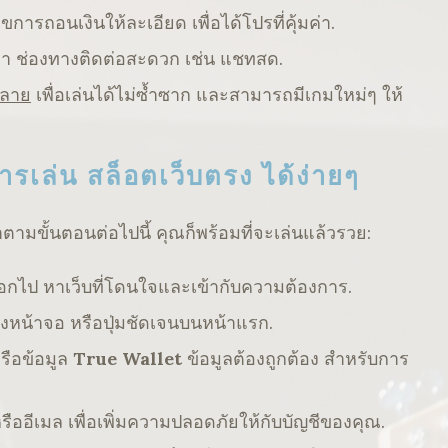
ขการถอนเงินให้ละเอียด เพื่อได้โปรที่คุ้มค่า.
ลา ช่องทางติดต่อสะดวก เช่น แชทสด.
ลาย
เพื่อเล่นได้ไม่ซ้ำซาก และสามารถมีเกมใหม่ๆ ให้
ารเล่น สล็อตเว็บตรง ได้ง่ายๆ
ตามขั้นตอนต่อไปนี้ คุณก็พร้อมที่จะเล่นแล้วรวย:
บอกไป หาเว็บที่โดนใจและเข้ากับความต้องการ.
งหน้าจอ หรือปุ่มชัดเจนบนหน้าแรก.
หรือข้อมูล
True Wallet
ข้อมูลต้องถูกต้อง สำหรับการ
ืออีเมล เพื่อเพิ่มความปลอดภัยให้กับบัญชีของคุณ.