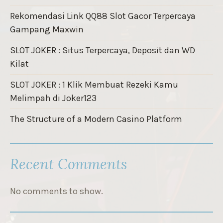
Rekomendasi Link QQ88 Slot Gacor Terpercaya
Gampang Maxwin
SLOT JOKER : Situs Terpercaya, Deposit dan WD
Kilat
SLOT JOKER : 1 Klik Membuat Rezeki Kamu
Melimpah di Joker123
The Structure of a Modern Casino Platform
Recent Comments
No comments to show.