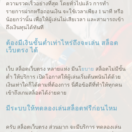
ความรวดเร็วอย่างที่สุด โดยทั่วไปแล้ว การทำ
รายการฝากหรือถอนเงิน จะใช้เวลาเพียง 1 นาที หรือ
น้อยกว่านั้น เพื่อให้ผู้เล่นไม่เสียเวลา และสามารถเข้า
ถึงเงินทุนได้ทันที
ต้องมีเงินขั้นต่ำเท่าไหร่ถึงจะเล่น สล็อต
เว็บตรง ได้
เว็บ สล็อตเว็บตรง หลายแห่ง มีนโ
ยบาย
สล็อตไม่มีขั้น
ต่ำ ให้บริการ เปิดโอกาสให้ผู้เล่นเริ่มต้นพนันได้ด้วย
เงินเท่าใดก็ได้ตามที่ต้องการ นี่คือข้อดีที่ทำให้ทุกคน
เข้าถึงเกมสล็อตได้ง่ายดาย
มีระบบให้ทดลองเล่นสล็อตฟรีก่อนไหม
ครับ สล็อตเว็บตรง ส่วนมาก จะมีบริการ ทดลองเล่น