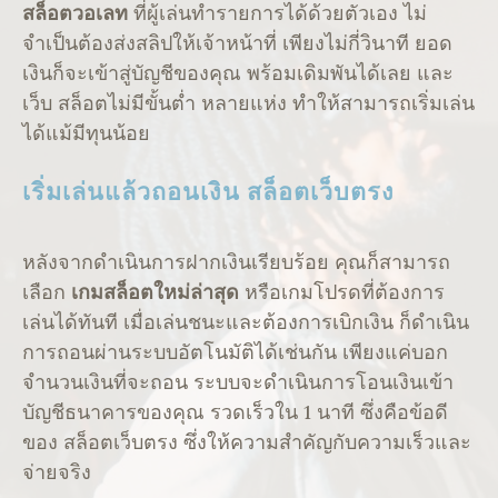
สล็อตวอเลท
ที่ผู้เล่นทำรายการได้ด้วยตัวเอง ไม่
จำเป็นต้องส่งสลิปให้เจ้าหน้าที่ เพียงไม่กี่วินาที ยอด
เงินก็จะเข้าสู่บัญชีของคุณ พร้อมเดิมพันได้เลย และ
เว็บ สล็อตไม่มีขั้นต่ำ หลายแห่ง ทำให้สามารถเริ่มเล่น
ได้แม้มีทุนน้อย
เริ่มเล่นแล้วถอนเงิน สล็อตเว็บตรง
หลังจากดำเนินการฝากเงินเรียบร้อย คุณก็สามารถ
เลือก
เกมสล็อตใหม่ล่าสุด
หรือเกมโปรดที่ต้องการ
เล่นได้ทันที เมื่อเล่นชนะและต้องการเบิกเงิน ก็ดำเนิน
การถอนผ่านระบบอัตโนมัติได้เช่นกัน เพียงแค่บอก
จำนวนเงินที่จะถอน ระบบจะดำเนินการโอนเงินเข้า
บัญชีธนาคารของคุณ รวดเร็วใน 1 นาที ซึ่งคือข้อดี
ของ สล็อตเว็บตรง ซึ่งให้ความสำคัญกับความเร็วและ
จ่ายจริง