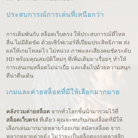
ประสบการณ์การเล่นที่เหนือกว่า
การเดิมพันกับ สล็อตเว็บตรง ให้ประสบการณ์ที่ไหล
ลื่น ไม่มีติดขัด ด้วยเซิร์ฟเวอร์ที่เปี่ยมประสิทธิภาพ ส่ง
ผลให้เกมโหลดไว ไม่หน่วง ภาพและเสียงคมชัดระดับ
HD พร้อมคุณสมบัติใหม่ๆ ที่เพิ่มเติมมาเรื่อยๆ ทำให้
การเล่นเกมสล็อตไม่น่าเบื่อ และเต็มไปด้วยความสนุก
ที่น่าตื่นเต้น
เกมและค่ายสล็อตที่มีให้เลือกมากมาย
คลังรวมค่ายสล็อต
จากทั่วโลกชั้นนำมารวมไว้ที่
สล็อตเว็บตรง
ที่เดียว คุณจะพบกับเกมสล็อตที่มีให้
เลือกเล่นมากมายหลายร้อยเกม สมัครสล็อต จาก
หลากหลายค่ายดัง ไม่ว่าจะเป็นสล็อตแบบคลาสสิก