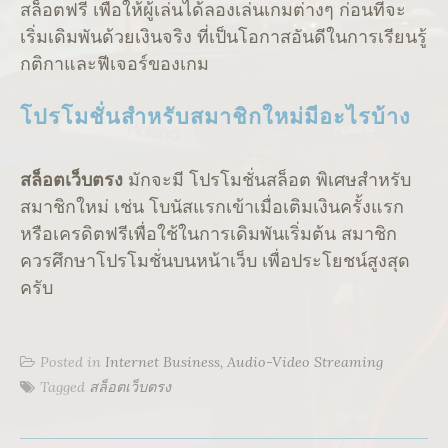
สล็อตฟรี เพื่อให้ผู้เล่นได้ลองเล่นเกมต่างๆ ก่อนที่จะ
เริ่มเดิมพันด้วยเงินจริง ที่เป็นโอกาสอันดีในการเรียนรู้
กติกาและฟีเจอร์ของเกม
โปรโมชั่นสำหรับสมาชิกใหม่มีอะไรบ้าง
สล็อตเว็บตรง
มักจะมี โปรโมชั่นสล็อต พิเศษสำหรับ
สมาชิกใหม่ เช่น โบนัสแรกเข้าเมื่อเติมเงินครั้งแรก
หรือเครดิตฟรีเพื่อใช้ในการเดิมพันเริ่มต้น สมาชิก
ควรศึกษาโปรโมชั่นบนหน้าเว็บ เพื่อประโยชน์สูงสุด
ครับ
Posted in
Internet Business, Audio-Video Streaming
Tagged
สล็อตเว็บตรง