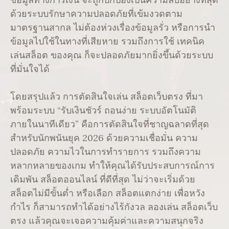
ด้วยระบบรักษาความปลอดภัยที่เข้มงวดตาม
มาตรฐานสากล ไม่ต้องห่วงเรื่องข้อมูลรั่ว หรือการนำ
ข้อมูลไปใช้ในทางที่เสียหาย รวมถึงการใช้ เทคนิค
เล่นสล็อต ของคุณ ก็จะปลอดภัยมากยิ่งขึ้นด้วยระบบ
ที่มั่นใจได้
โดยสรุปแล้ว การตัดสินใจเล่น สล็อตเว็บตรง ที่มา
พร้อมระบบ “รับเงินชัวร์ ถอนง่าย ระบบอัตโนมัติ
ภายในนาทีเดียว” คือการตัดสินใจที่ชาญฉลาดที่สุด
สำหรับนักพนันยุค 2026 ด้วยความเชื่อมั่น ความ
ปลอดภัย ความไวในการทำรายการ รวมถึงความ
หลากหลายของเกม ทำให้คุณได้รับประสบการณ์การ
เดิมพัน สล็อตออนไลน์ ที่ดีที่สุด ไม่ว่าจะเริ่มด้วย
สล็อตไม่มีขั้นต่ำ หรือเลือก สล็อตแตกง่าย เพื่อหวัง
กำไร ก็สามารถทำได้อย่างไร้กังวล ลองเล่น สล็อตเว็บ
ตรง แล้วคุณจะเจอความคุ้มค่าและความสนุกจริง