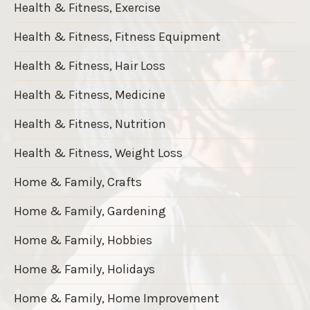
Health & Fitness, Exercise
Health & Fitness, Fitness Equipment
Health & Fitness, Hair Loss
Health & Fitness, Medicine
Health & Fitness, Nutrition
Health & Fitness, Weight Loss
Home & Family, Crafts
Home & Family, Gardening
Home & Family, Hobbies
Home & Family, Holidays
Home & Family, Home Improvement