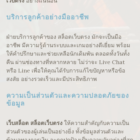
เว็บตรง
อย่างแน่นอน
บริการลูกค้าอย่างมืออาชีพ
ฝ่ายบริการลูกค้าของ สล็อตเว็บตรง มักจะเป็นมือ
อาชีพ มีความรู้ด้านระบบและเกมอย่างดีเยี่ยม พร้อม
ให้คำปรึกษาและช่วยเหลือนักเดิมพัน ตลอดทั้งวันทั้ง
คืน ผ่านช่องทางที่หลากหลาย ไม่ว่าจะ Live Chat
หรือ Line เพื่อให้คุณได้รับการแก้ไขปัญหาหรือข้อ
สงสัย อย่างรวดเร็วและมีประสิทธิภาพ
ความเป็นส่วนตัวและความปลอดภัยของ
ข้อมูล
เว็บสล็อต สล็อตเว็บตรง
ให้ความสำคัญกับความเป็น
ส่วนตัวของผู้เล่นเป็นอย่างยิ่ง ทั้งข้อมูลส่วนตัวและ
ข้อมูลทางการเงิน จะถูกปกป้องเป็นความลับอย่างที่สุด