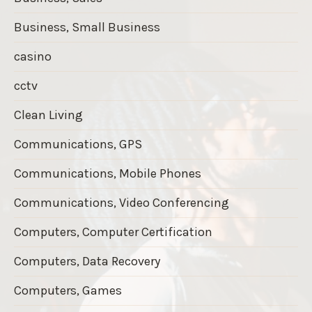
Business, Small Business
casino
cctv
Clean Living
Communications, GPS
Communications, Mobile Phones
Communications, Video Conferencing
Computers, Computer Certification
Computers, Data Recovery
Computers, Games