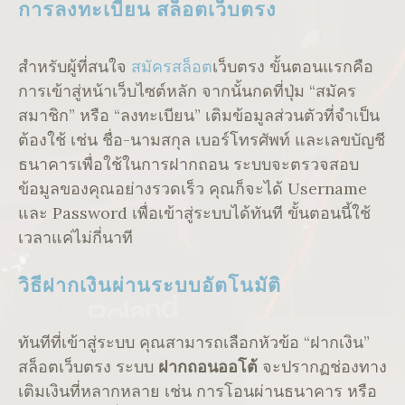
การลงทะเบียน สล็อตเว็บตรง
สำหรับผู้ที่สนใจ
สมัครสล็อต
เว็บตรง ขั้นตอนแรกคือ
การเข้าสู่หน้าเว็บไซต์หลัก จากนั้นกดที่ปุ่ม “สมัคร
สมาชิก” หรือ “ลงทะเบียน” เติมข้อมูลส่วนตัวที่จำเป็น
ต้องใช้ เช่น ชื่อ-นามสกุล เบอร์โทรศัพท์ และเลขบัญชี
ธนาคารเพื่อใช้ในการฝากถอน ระบบจะตรวจสอบ
ข้อมูลของคุณอย่างรวดเร็ว คุณก็จะได้ Username
และ Password เพื่อเข้าสู่ระบบได้ทันที ขั้นตอนนี้ใช้
เวลาแค่ไม่กี่นาที
วิธีฝากเงินผ่านระบบอัตโนมัติ
ทันทีที่เข้าสู่ระบบ คุณสามารถเลือกหัวข้อ “ฝากเงิน”
สล็อตเว็บตรง ระบบ
ฝากถอนออโต้
จะปรากฏช่องทาง
เติมเงินที่หลากหลาย เช่น การโอนผ่านธนาคาร หรือ