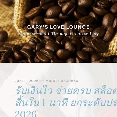
GARY’S LOVE LOUNGE
Empowerment Through Creative Play
JUNE 1, 2026
BY
MIGUELBEG21650
รับเงินไว จ่ายครบ สล็อ
สิ้นใน 1 นาที ยกระดับป
2026