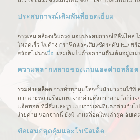
ประสบการณ์เดิมพันที่ยอดเยี่ยม
การเล่น สล็อตเว็บตรง มอบประสบการณ์ที่ลื่นไหล ไม่ม
โหลดเร็ว ไม่ค้าง กราฟิกและเสียงชัดระดับ HD พร้อ
สล็อตไม่น่าเ
บื่อ
และเต็มไปด้วยความตื่นเต้นอยู่เสม
ความหลากหลายของเกมและค่ายสล็อต
รวมค่ายสล็อต
จากทั่วทุกมุมโลกชั้นนำมารวมไว้ที่
มากมายหลายร้อยเกม จากค่ายดังมากมาย ไม่ว่าจะเ
แจ็คพอต ที่มีธีมและรูปแบบการเล่นที่แตกต่างกันไป
ง่ายดาย นอกจากนี้ ยังมี เกมสล็อตใหม่ล่าสุด อัปเดต
ข้อเสนอสุดคุ้มและโบนัสเด็ด