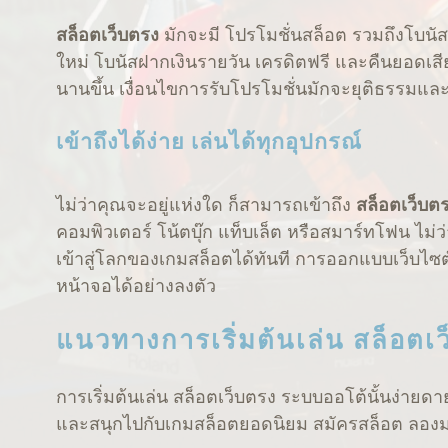
สล็อตเว็บตรง
มักจะมี โปรโมชั่นสล็อต รวมถึงโบนั
ใหม่ โบนัสฝากเงินรายวัน เครดิตฟรี และคืนยอดเสีย 
นานขึ้น เงื่อนไขการรับโปรโมชั่นมักจะยุติธรรมและโ
เข้าถึงได้ง่าย เล่นได้ทุกอุปกรณ์
ไม่ว่าคุณจะอยู่แห่งใด ก็สามารถเข้าถึง
สล็อตเว็บต
คอมพิวเตอร์ โน้ตบุ๊ก แท็บเล็ต หรือสมาร์ทโฟน ไม่ว
เข้าสู่โลกของเกมสล็อตได้ทันที การออกแบบเว็บไซต
หน้าจอได้อย่างลงตัว
แนวทางการเริ่มต้นเล่น สล็อตเ
การเริ่มต้นเล่น สล็อตเว็บตรง ระบบออโต้นั้นง่าย
และสนุกไปกับเกมสล็อตยอดนิยม สมัครสล็อต ลองมา