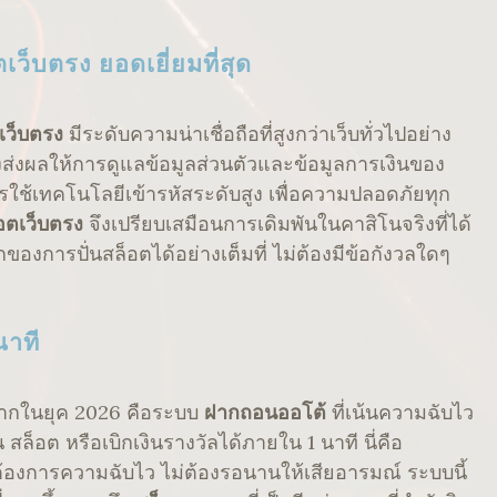
ตเว็บตรง
ยอดเยี่ยมที่สุด
เว็บตรง
มีระดับความน่าเชื่อถือที่สูงกว่าเว็บทั่วไปอย่าง
่งส่งผลให้การดูแลข้อมูลส่วนตัวและข้อมูลการเงินของ
รใช้เทคโนโลยีเข้ารหัสระดับสูง เพื่อความปลอดภัยทุก
อตเว็บตรง
จึงเปรียบเสมือนการเดิมพันในคาสิโนจริงที่ได้
งการปั่นสล็อตได้อย่างเต็มที่ ไม่ต้องมีข้อกังวลใดๆ
นาที
งมากในยุค 2026 คือระบบ
ฝากถอนออโต้
ที่เน้นความฉับไว
 สล็อต หรือเบิกเงินรางวัลได้ภายใน 1 นาที นี่คือ
่ต้องการความฉับไว ไม่ต้องรอนานให้เสียอารมณ์ ระบบนี้