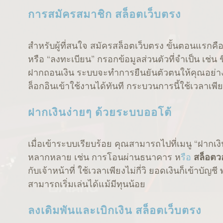
การสมัครสมาชิก สล็อตเว็บตรง
สำหรับผู้ที่สนใจ สมัครสล็อตเว็บตรง ขั้นตอนแรกคือ
หรือ “ลงทะเบียน” กรอกข้อมูลส่วนตัวที่จำเป็น เช่น
ฝากถอนเงิน ระบบจะทำการยืนยันตัวตนให้คุณอย่า
ล็อกอินเข้าใช้งานได้ทันที กระบวนการนี้ใช้เวลาเพียงไ
ฝากเงินง่ายๆ ด้วยระบบออโต้
เมื่อเข้าระบบเรียบร้อย คุณสามารถไปที่เมนู “ฝากเ
หลากหลาย เช่น การโอนผ่านธนาคาร ห
รือ
สล็อตว
กับเจ้าหน้าที่ ใช้เวลาเพียงไม่กี่วิ ยอดเงินก็เข้าบัญ
สามารถเริ่มเล่นได้แม้มีทุนน้อย
ลงเดิมพันและเบิกเงิน สล็อตเว็บตรง