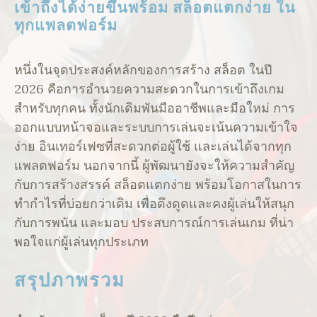
เข้าถึงได้ง่ายขึ้นพร้อม สล็อตแตกง่าย ใน
ทุกแพลตฟอร์ม
หนึ่งในจุดประสงค์หลักของการสร้าง สล็อต ในปี
2026 คือการอำนวยความสะดวกในการเข้าถึงเกม
สำหรับทุกคน ทั้งนักเดิมพันมืออาชีพและมือใหม่ การ
ออกแบบหน้าจอและระบบการเล่นจะเน้นความเข้าใจ
ง่าย อินเทอร์เฟซที่สะดวกต่อผู้ใช้ และเล่นได้จากทุก
แพลตฟอร์ม นอกจากนี้ ผู้พัฒนายังจะให้ความสำคัญ
กับการสร้างสรรค์ สล็อตแตกง่าย พร้อมโอกาสในการ
ทำกำไรที่บ่อยกว่าเดิม เพื่อดึงดูดและคงผู้เล่นให้สนุก
กับการพนัน และมอบ ประสบการณ์การเล่นเกม ที่น่า
พอใจแก่ผู้เล่นทุกประเภท
สรุปภาพรวม