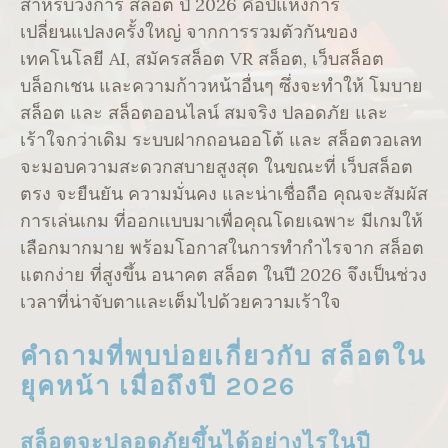
สำหรับวงการ สล็อต ปี 2026 คือปีแห่งการ
เปลี่ยนแปลงครั้งใหญ่ จากการรวมตัวกันของ
เทคโนโลยี AI, สมัครสล็อต VR สล็อต, เว็บสล็อต
บล็อกเชน และความก้าวหน้าอื่นๆ ซึ่งจะทำให้ โมบาย
สล็อต และ สล็อตออนไลน์ สมจริง ปลอดภัย และ
เร้าใจกว่าเดิม ระบบฝากถอนออโต้ และ สล็อตวอเลท
จะมอบความสะดวกสบายสูงสุด ในขณะที่ เว็บสล็อต
ตรง จะยืนยัน ความมั่นคง และน่าเชื่อถือ คุณจะสัมผัส
การเล่นเกม ที่ออกแบบมาเพื่อคุณโดยเฉพาะ มีเกมให้
เลือกมากมาย พร้อมโอกาสในการทำกำไรจาก สล็อต
แตกง่าย ที่สูงขึ้น อนาคต สล็อต ในปี 2026 จึงเป็นช่วง
เวลาที่น่าจับตาและเต็มไปด้วยความเร้าใจ
คำถามที่พบบ่อยเกี่ยวกับ สล็อตใน
ยุคหน้า เมื่อถึงปี 2026
สล็อตจะปลอดภัยขึ้นได้อย่างไรในปี