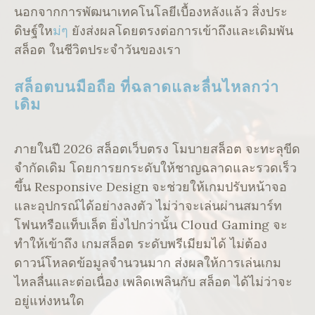
นอกจากการพัฒนาเทคโนโลยีเบื้องหลังแล้ว สิ่งประ
ดิษฐ์ให
ม่ๆ
ยังส่งผลโดยตรงต่อการเข้าถึงและเดิมพัน
สล็อต ในชีวิตประจำวันของเรา
สล็อตบนมือถือ ที่ฉลาดและลื่นไหลกว่า
เดิม
ภายในปี 2026 สล็อตเว็บตรง โมบายสล็อต จะทะลุขีด
จำกัดเดิม โดยการยกระดับให้ชาญฉลาดและรวดเร็ว
ขึ้น Responsive Design จะช่วยให้เกมปรับหน้าจอ
และอุปกรณ์ได้อย่างลงตัว ไม่ว่าจะเล่นผ่านสมาร์ท
โฟนหรือแท็บเล็ต ยิ่งไปกว่านั้น Cloud Gaming จะ
ทำให้เข้าถึง เกมสล็อต ระดับพรีเมียมได้ ไม่ต้อง
ดาวน์โหลดข้อมูลจำนวนมาก ส่งผลให้การเล่นเกม
ไหลลื่นและต่อเนื่อง เพลิดเพลินกับ สล็อต ได้ไม่ว่าจะ
อยู่แห่งหนใด