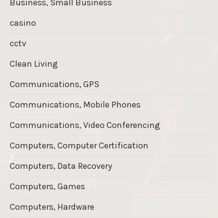
Business, Small Business
casino
cctv
Clean Living
Communications, GPS
Communications, Mobile Phones
Communications, Video Conferencing
Computers, Computer Certification
Computers, Data Recovery
Computers, Games
Computers, Hardware