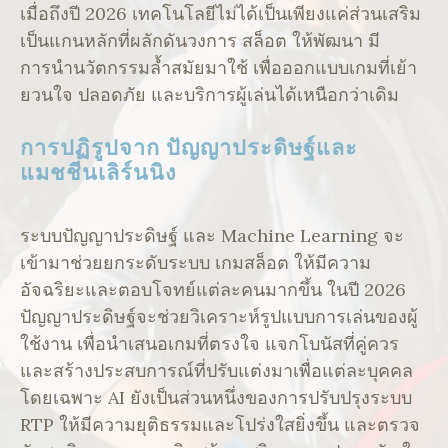
เมื่อถึงปี 2026 เทคโนโลยีไม่ได้เป็นเพียงแค่ส่วนเสริม
เป็นแกนหลักที่ผลักดันวงการ สล็อต ให้พัฒนา มี
การนำนวัตกรรมล้ำสมัยมาใช้ เพื่อออกแบบเกมที่เย้า
ยวนใจ ปลอดภัย และบริการผู้เล่นได้เหนือกว่าเดิม
การปฏิรูปจาก ปัญญาประดิษฐ์และ
แมชชีนเลิร์นนิง
ระบบปัญญาประดิษฐ์ และ Machine Learning จะ
เข้ามาช่วยยกระดับระบบ เกมสล็อต ให้มีความ
อัจฉริยะและตอบโจทย์แต่ละคนมากขึ้น ในปี 2026
ปัญญาประดิษฐ์จะช่วยวิเคราะห์รูปแบบการเล่นของผู้
ใช้งาน เพื่อนำเสนอเกมที่ตรงใจ แจกโบนัสที่คู่ควร
และสร้างประสบการณ์ที่ปรับแต่งมาเพื่อแต่ละบุคคล
โดยเฉพาะ AI ยังเป็นส่วนหนึ่งของการปรับปรุงระบบ
RTP ให้มีความยุติธรรมและโปร่งใสยิ่งขึ้น และตรวจ