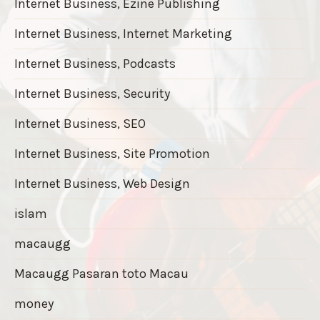
Internet Business, Ezine Publishing
Internet Business, Internet Marketing
Internet Business, Podcasts
Internet Business, Security
Internet Business, SEO
Internet Business, Site Promotion
Internet Business, Web Design
islam
macaugg
Macaugg Pasaran toto Macau
money