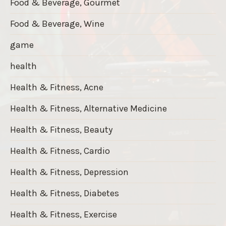
Food & Beverage, Gourmet
Food & Beverage, Wine
game
health
Health & Fitness, Acne
Health & Fitness, Alternative Medicine
Health & Fitness, Beauty
Health & Fitness, Cardio
Health & Fitness, Depression
Health & Fitness, Diabetes
Health & Fitness, Exercise