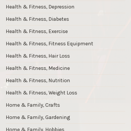
Health & Fitness, Depression
Health & Fitness, Diabetes
Health & Fitness, Exercise
Health & Fitness, Fitness Equipment
Health & Fitness, Hair Loss
Health & Fitness, Medicine
Health & Fitness, Nutrition
Health & Fitness, Weight Loss
Home & Family, Crafts
Home & Family, Gardening
Home & Family, Hobbies