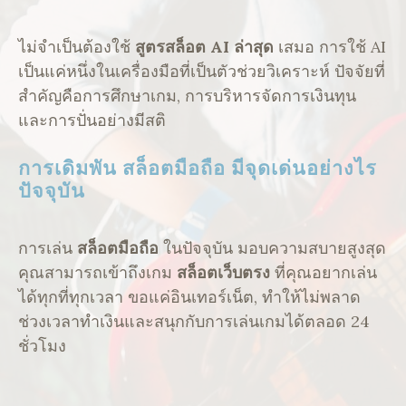
ไม่จำเป็นต้องใช้
สูตรสล็อต AI ล่าสุด
เสมอ การใช้ AI
เป็นแค่หนึ่งในเครื่องมือที่เป็นตัวช่วยวิเคราะห์ ปัจจัยที่
สำคัญคือการศึกษาเกม, การบริหารจัดการเงินทุน
และการปั่นอย่างมีสติ
การเดิมพัน สล็อตมือถือ มีจุดเด่นอย่างไร
ปัจจุบัน
การเล่น
สล็อตมือถือ
ในปัจจุบัน มอบความสบายสูงสุด
คุณสามารถเข้าถึงเกม
สล็อตเว็บตรง
ที่คุณอยากเล่น
ได้ทุกที่ทุกเวลา ขอแค่อินเทอร์เน็ต, ทำให้ไม่พลาด
ช่วงเวลาทำเงินและสนุกกับการเล่นเกมได้ตลอด 24
ชั่วโมง