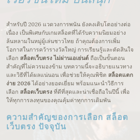
สำหรับปี 2026 แวดวงการพนัน ยังคงเติบโตอย่างต่อ
เนื่อง เป็นพิเศษกับเกมสล็อตที่ได้รับความนิยมอย่าง
ล้นหลามในหมู่ผู้เล่นชาวไทย ถ้าคุณต้องการเพิ่ม
โอกาสในการคว้ารางวัลใหญ่ การเรียนรู้และตัดสินใจ
เลือก
สล็อตเว็บตรง ไม่ผ่านเอเย่นต์
ถือเป็นขั้นตอน
สำคัญที่ไม่ควรมองข้าม บทความนี้จะอธิบายแนวทาง
และวิธีที่ได้ผลแน่นอน เพื่อช่วยให้คุณพิชิต
สล็อตแตก
ง่าย 2026
ได้อย่างยอดเยี่ยม พร้อมแนะนำวิธีการ
เลือก
สล็อตเว็บตรง
ที่ดีที่สุดและน่าเชื่อถือในปีนี้ เพื่อ
ให้ทุกการลงทุนของคุณคุ้มค่าทุกการเดิมพัน
ความสำคัญของการเลือก สล็อต
เว็บตรง ปัจจุบัน