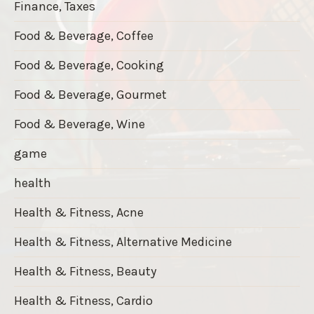
Finance, Taxes
Food & Beverage, Coffee
Food & Beverage, Cooking
Food & Beverage, Gourmet
Food & Beverage, Wine
game
health
Health & Fitness, Acne
Health & Fitness, Alternative Medicine
Health & Fitness, Beauty
Health & Fitness, Cardio