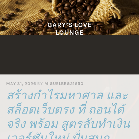
Skip
to
content
GARY’S LOVE
LOUNGE
MAY 31, 2026
BY
MIGUELBEG21650
สร้างกำไรมหาศาล และ
สล็อตเว็บตรง ที่ ถอนได้
จริง พร้อม สูตรลับทำเงิน
เวอร์ชันใหม่ ปั่นสนุก