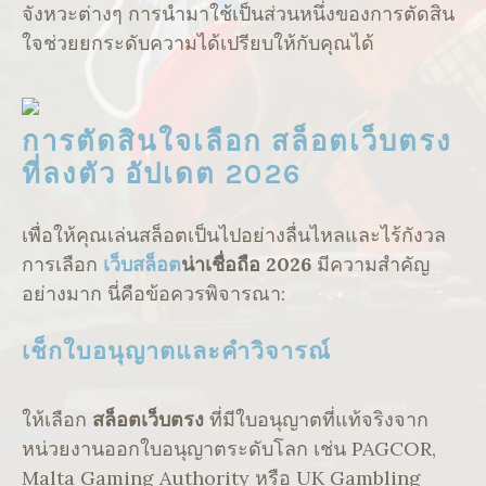
จังหวะต่างๆ การนำมาใช้เป็นส่วนหนึ่งของการตัดสิน
ใจช่วยยกระดับความได้เปรียบให้กับคุณได้
การตัดสินใจเลือก สล็อตเว็บตรง
ที่ลงตัว อัปเดต 2026
เพื่อให้คุณเล่นสล็อตเป็นไปอย่างลื่นไหลและไร้กังวล
การเลือก
เว็บสล็อต
น่าเชื่อถือ 2026
มีความสำคัญ
อย่างมาก นี่คือข้อควรพิจารณา:
เช็กใบอนุญาตและคำวิจารณ์
ให้เลือก
สล็อตเว็บตรง
ที่มีใบอนุญาตที่แท้จริงจาก
หน่วยงานออกใบอนุญาตระดับโลก เช่น PAGCOR,
Malta Gaming Authority หรือ UK Gambling