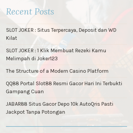
Recent Posts
SLOT JOKER : Situs Terpercaya, Deposit dan WD
Kilat
SLOT JOKER : 1 Klik Membuat Rezeki Kamu
Melimpah di Joker123
The Structure of a Modern Casino Platform
QQ88 Portal Slot88 Resmi Gacor Hari Ini Terbukti
Gampang Cuan
JABAR88 Situs Gacor Depo 10k AutoQris Pasti
Jackpot Tanpa Potongan