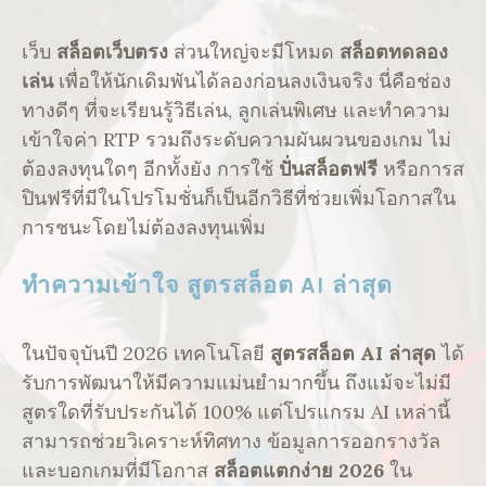
เว็บ
สล็อตเว็บตรง
ส่วนใหญ่จะมีโหมด
สล็อตทดลอง
เล่น
เพื่อให้นักเดิมพันได้ลองก่อนลงเงินจริง นี่คือช่อง
ทางดีๆ ที่จะเรียนรู้วิธีเล่น, ลูกเล่นพิเศษ และทำความ
เข้าใจค่า RTP รวมถึงระดับความผันผวนของเกม ไม่
ต้องลงทุนใดๆ อีกทั้งยัง การใช้
ปั่นสล็อตฟรี
หรือการส
ปินฟรีที่มีในโปรโมชั่นก็เป็นอีกวิธีที่ช่วยเพิ่มโอกาสใน
การชนะโดยไม่ต้องลงทุนเพิ่ม
ทำความเข้าใจ สูตรสล็อต AI ล่าสุด
ในปัจจุบันปี 2026 เทคโนโลยี
สูตรสล็อต AI ล่าสุด
ได้
รับการพัฒนาให้มีความแม่นยำมากขึ้น ถึงแม้จะไม่มี
สูตรใดที่รับประกันได้ 100% แต่โปรแกรม AI เหล่านี้
สามารถช่วยวิเคราะห์ทิศทาง ข้อมูลการออกรางวัล
และบอกเกมที่มีโอกาส
สล็อตแตกง่าย 2026
ใน