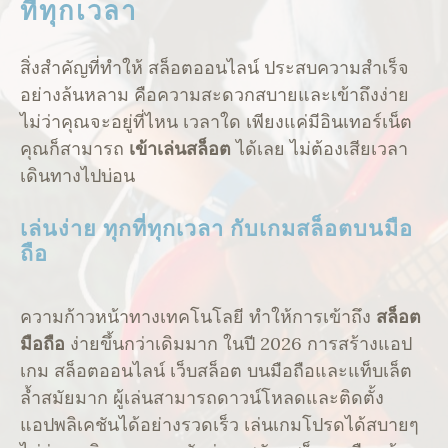
ที่ทุกเวลา
สิ่งสำคัญที่ทำให้ สล็อตออนไลน์ ประสบความสำเร็จ
อย่างล้นหลาม คือความสะดวกสบายและเข้าถึงง่าย
ไม่ว่าคุณจะอยู่ที่ไหน เวลาใด เพียงแค่มีอินเทอร์เน็ต
คุณก็สามารถ
เข้าเล่นสล็อต
ได้เลย ไม่ต้องเสียเวลา
เดินทางไปบ่อน
เล่นง่าย ทุกที่ทุกเวลา กับเกมสล็อตบนมือ
ถือ
ความก้าวหน้าทางเทคโนโลยี ทำให้การเข้าถึง
สล็อต
มือถือ
ง่ายขึ้นกว่าเดิมมาก ในปี 2026 การสร้างแอป
เกม สล็อตออนไลน์ เว็บสล็อต บนมือถือและแท็บเล็ต
ล้ำสมัยมาก ผู้เล่นสามารถดาวน์โหลดและติดตั้ง
แอปพลิเคชันได้อย่างรวดเร็ว เล่นเกมโปรดได้สบายๆ