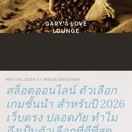
Skip
to
content
GARY’S LOVE
LOUNGE
MAY 30, 2026
BY
MIGUELBEG21650
สล็อตออนไลน์ ตัวเลือก
เกมชั้นนำ สำหรับปี 2026
เว็บตรง ปลอดภัย ทำไม
ถึงเป็นตัวเลือกที่ดีที่สุด