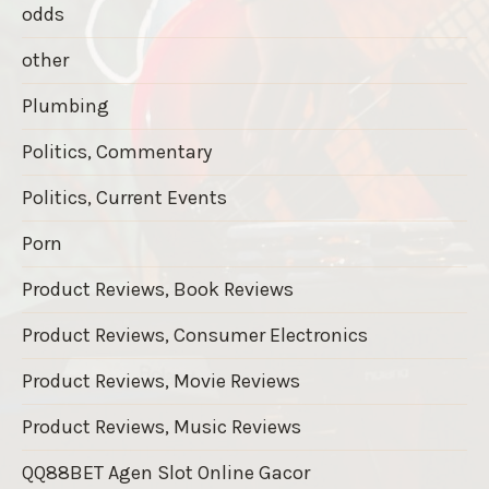
odds
other
Plumbing
Politics, Commentary
Politics, Current Events
Porn
Product Reviews, Book Reviews
Product Reviews, Consumer Electronics
Product Reviews, Movie Reviews
Product Reviews, Music Reviews
QQ88BET Agen Slot Online Gacor