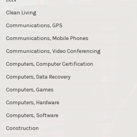
Clean Living
Communications, GPS
Communications, Mobile Phones
Communications, Video Conferencing
Computers, Computer Certification
Computers, Data Recovery
Computers, Games
Computers, Hardware
Computers, Software
Construction