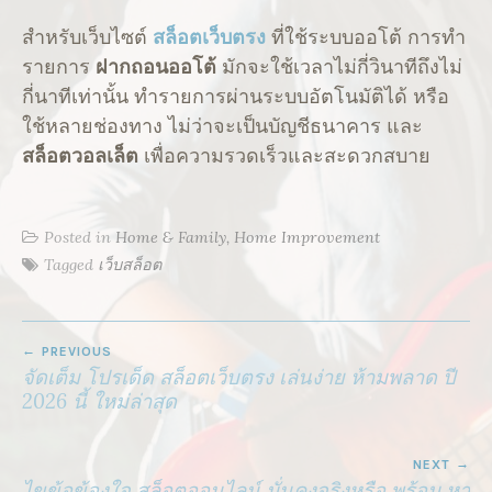
สำหรับเว็บไซต์
สล็อตเว็บตรง
ที่ใช้ระบบออโต้ การทำ
รายการ
ฝากถอนออโต้
มักจะใช้เวลาไม่กี่วินาทีถึงไม่
กี่นาทีเท่านั้น ทำรายการผ่านระบบอัตโนมัติได้ หรือ
ใช้หลายช่องทาง ไม่ว่าจะเป็นบัญชีธนาคาร และ
สล็อตวอลเล็ต
เพื่อความรวดเร็วและสะดวกสบาย
Posted in
Home & Family, Home Improvement
Tagged
เว็บสล็อต
POST
PREVIOUS
NAVIGATION
จัดเต็ม โปรเด็ด สล็อตเว็บตรง เล่นง่าย ห้ามพลาด ปี
2026 นี้ ใหม่ล่าสุด
NEXT
ไขข้อข้องใจ สล็อตออนไลน์ มั่นคงจริงหรือ พร้อม หา