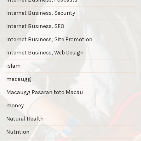
Internet Business, Security
Internet Business, SEO
Internet Business, Site Promotion
Internet Business, Web Design
islam
macaugg
Macaugg Pasaran toto Macau
money
Natural Health
Nutrition