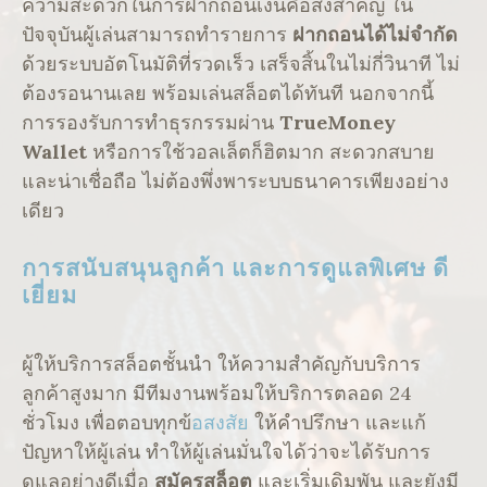
ความสะดวกในการฝากถอนเงินคือสิ่งสำคัญ ใน
ปัจจุบันผู้เล่นสามารถทำรายการ
ฝากถอนได้ไม่จำกัด
ด้วยระบบอัตโนมัติที่รวดเร็ว เสร็จสิ้นในไม่กี่วินาที ไม่
ต้องรอนานเลย พร้อมเล่นสล็อตได้ทันที นอกจากนี้
การรองรับการทำธุรกรรมผ่าน
TrueMoney
Wallet
หรือการใช้วอลเล็ตก็ฮิตมาก สะดวกสบาย
และน่าเชื่อถือ ไม่ต้องพึ่งพาระบบธนาคารเพียงอย่าง
เดียว
การสนับสนุนลูกค้า และการดูแลพิเศษ ดี
เยี่ยม
ผู้ให้บริการสล็อตชั้นนำ ให้ความสำคัญกับบริการ
ลูกค้าสูงมาก มีทีมงานพร้อมให้บริการตลอด 24
ชั่วโมง เพื่อตอบทุกข
้อสงสัย
ให้คำปรึกษา และแก้
ปัญหาให้ผู้เล่น ทำให้ผู้เล่นมั่นใจได้ว่าจะได้รับการ
ดูแลอย่างดีเมื่อ
สมัครสล็อต
และเริ่มเดิมพัน และยังมี