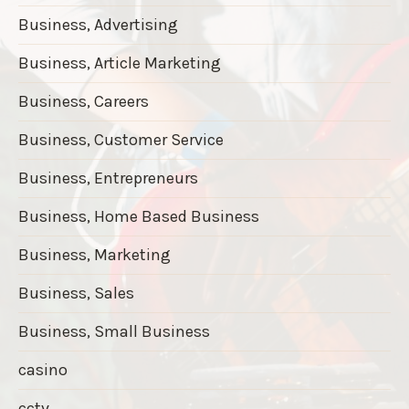
Business, Advertising
Business, Article Marketing
Business, Careers
Business, Customer Service
Business, Entrepreneurs
Business, Home Based Business
Business, Marketing
Business, Sales
Business, Small Business
casino
cctv