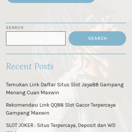
SEARCH
SEARCH
Recent Posts
Temukan Link Daftar Situs Slot Jaya88 Gampang
Menang Cuan Maxwin
Rekomendasi Link QQ88 Slot Gacor Terpercaya
Gampang Maxwin
SLOT JOKER : Situs Terpercaya, Deposit dan WD