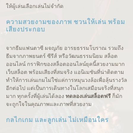
ให้ผู้เล่นเลือกเล่นไม่จำกัด
ความสวยงามของภาพ ชวนให้เล่น พร้อม
เสียงประกอบ
จากธีมแฟนตาซี ผจญภัย อารยธรรมโบราณ รวมถึง
ธีมจากภาพยนตร์ ซีรีส์ หรือวัฒนธรรมนิยม สล็อต
ออนไลน์ กราฟิกของสล็อตออนไลน์ยุคนี้สวยงามมาก
เว็บสล็อต พร้อมเสียงที่สมจริง แอนิเมชันที่น่าติดตาม
ทำให้การเล่นเกมไม่ใช่แค่การหมุนวงล้อเพื่อลุ้นรางวัล
อีกต่อไป แต่เป็นการเดินทางในโลกเสมือนจริงที่สนุก
มาก ทุกครั้งที่ผู้เล่นได้ลอง
ทดลองเล่นสล็อตฟรี
ก็มัก
จะถูกใจในคุณภาพและภาพที่สวยงาม
กลไกเกม และลูกเล่น ไม่เหมือนใคร