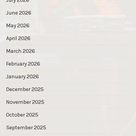
June 2026
May 2026
April 2026
March 2026
February 2026
January 2026
December 2025
November 2025
October 2025
September 2025