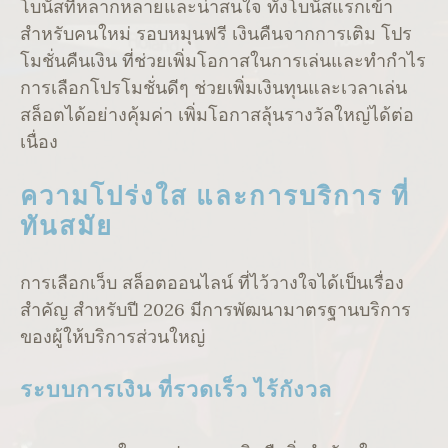
โบนัสที่หลากหลายและน่าสนใจ ทั้งโบนัสแรกเข้า
สำหรับคนใหม่ รอบหมุนฟรี เงินคืนจากการเติม โปร
โมชั่นคืนเงิน ที่ช่วยเพิ่มโอกาสในการเล่นและทำกำไร
การเลือกโปรโมชั่นดีๆ ช่วยเพิ่มเงินทุนและเวลาเล่น
สล็อตได้อย่างคุ้มค่า เพิ่มโอกาสลุ้นรางวัลใหญ่ได้ต่อ
เนื่อง
ความโปร่งใส และการบริการ ที่
ทันสมัย
การเลือกเว็บ สล็อตออนไลน์ ที่ไว้วางใจได้เป็นเรื่อง
สำคัญ สำหรับปี 2026 มีการพัฒนามาตรฐานบริการ
ของผู้ให้บริการส่วนใหญ่
ระบบการเงิน ที่รวดเร็ว ไร้กังวล