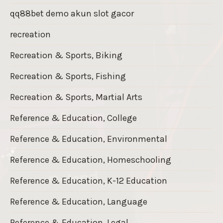
qq88bet demo akun slot gacor
recreation
Recreation & Sports, Biking
Recreation & Sports, Fishing
Recreation & Sports, Martial Arts
Reference & Education, College
Reference & Education, Environmental
Reference & Education, Homeschooling
Reference & Education, K-12 Education
Reference & Education, Language
Reference & Education, Legal