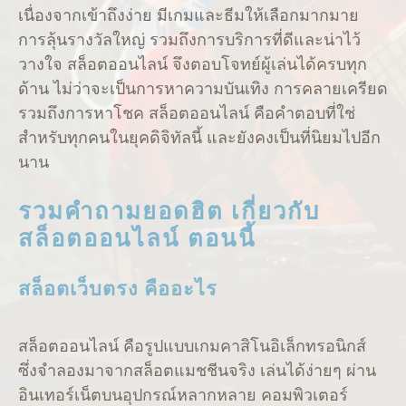
เนื่องจากเข้าถึงง่าย มีเกมและธีมให้เลือกมากมาย
การลุ้นรางวัลใหญ่ รวมถึงการบริการที่ดีและน่าไว้
วางใจ สล็อตออนไลน์ จึงตอบโจทย์ผู้เล่นได้ครบทุก
ด้าน ไม่ว่าจะเป็นการหาความบันเทิง การคลายเครียด
รวมถึงการหาโชค สล็อตออนไลน์ คือคำตอบที่ใช่
สำหรับทุกคนในยุคดิจิทัลนี้ และยังคงเป็นที่นิยมไปอีก
นาน
รวมคำถามยอดฮิต เกี่ยวกับ
สล็อตออนไลน์ ตอนนี้
สล็อตเว็บตรง คืออะไร
สล็อตออนไลน์ คือรูปแบบเกมคาสิโนอิเล็กทรอนิกส์
ซึ่งจำลองมาจากสล็อตแมชชีนจริง เล่นได้ง่ายๆ ผ่าน
อินเทอร์เน็ตบนอุปกรณ์หลากหลาย คอมพิวเตอร์