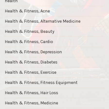
health
Health & Fitness, Acne
Health & Fitness, Alternative Medicine
Health & Fitness, Beauty
Health & Fitness, Cardio
Health & Fitness, Depression
Health & Fitness, Diabetes
Health & Fitness, Exercise
Health & Fitness, Fitness Equipment
Health & Fitness, Hair Loss
Health & Fitness, Medicine