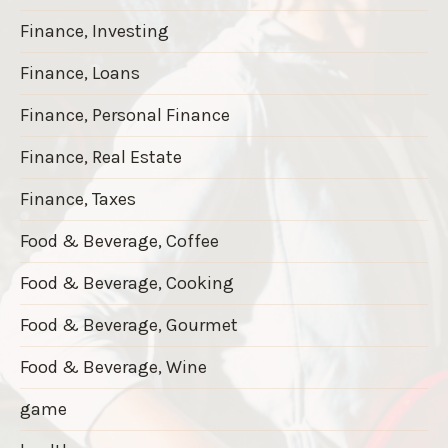
Finance, Investing
Finance, Loans
Finance, Personal Finance
Finance, Real Estate
Finance, Taxes
Food & Beverage, Coffee
Food & Beverage, Cooking
Food & Beverage, Gourmet
Food & Beverage, Wine
game