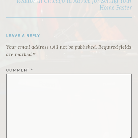
Realtor in Chicago IL Advice for Selling Your
Home Faster
LEAVE A REPLY
Your email address will not be published.
Required fields
are marked
*
COMMENT
*