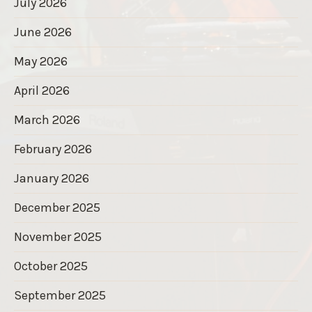
July 2026
June 2026
May 2026
April 2026
March 2026
February 2026
January 2026
December 2025
November 2025
October 2025
September 2025