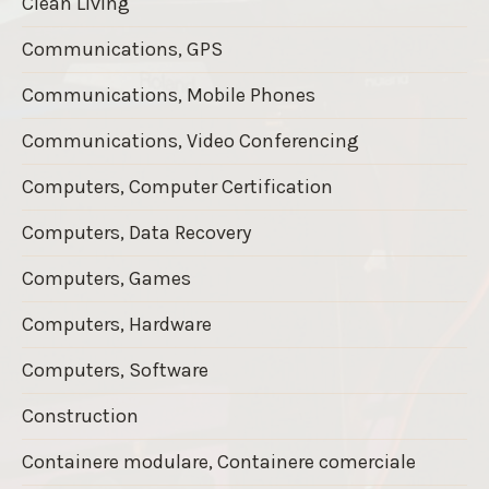
Clean Living
Communications, GPS
Communications, Mobile Phones
Communications, Video Conferencing
Computers, Computer Certification
Computers, Data Recovery
Computers, Games
Computers, Hardware
Computers, Software
Construction
Containere modulare, Containere comerciale