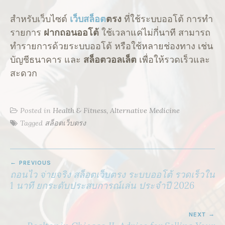
สำหรับเว็บไซต์
เว็บสล็อต
ตรง
ที่ใช้ระบบออโต้ การทำ
รายการ
ฝากถอนออโต้
ใช้เวลาแค่ไม่กี่นาที สามารถ
ทำรายการด้วยระบบออโต้ หรือใช้หลายช่องทาง เช่น
บัญชีธนาคาร และ
สล็อตวอลเล็ต
เพื่อให้รวดเร็วและ
สะดวก
Posted in
Health & Fitness, Alternative Medicine
Tagged
สล็อตเว็บตรง
POST
PREVIOUS
NAVIGATION
ถอนไว จ่ายจริง สล็อตเว็บตรง ระบบออโต้ รวดเร็วใน
1 นาที ยกระดับประสบการณ์เล่น ประจำปี 2026
NEXT