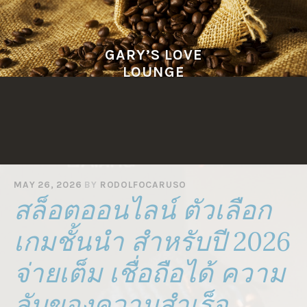
Skip
to
content
GARY’S LOVE
LOUNGE
MAY 26, 2026
BY
RODOLFOCARUSO
สล็อตออนไลน์ ตัวเลือก
เกมชั้นนำ สำหรับปี 2026
จ่ายเต็ม เชื่อถือได้ ความ
ลับของความสำเร็จ