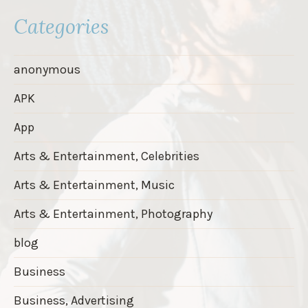
Categories
anonymous
APK
App
Arts & Entertainment, Celebrities
Arts & Entertainment, Music
Arts & Entertainment, Photography
blog
Business
Business, Advertising