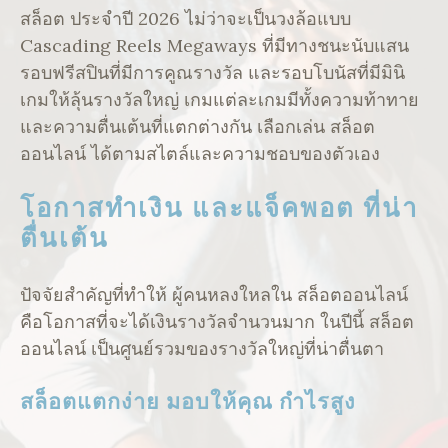
สล็อต ประจำปี 2026 ไม่ว่าจะเป็นวงล้อแบบ
Cascading Reels Megaways ที่มีทางชนะนับแสน
รอบฟรีสปินที่มีการคูณรางวัล และรอบโบนัสที่มีมินิ
เกมให้ลุ้นรางวัลใหญ่ เกมแต่ละเกมมีทั้งความท้าทาย
และความตื่นเต้นที่แตกต่างกัน เลือกเล่น สล็อต
ออนไลน์ ได้ตามสไตล์และความชอบของตัวเอง
โอกาสทำเงิน และแจ็คพอต ที่น่า
ตื่นเต้น
ปัจจัยสำคัญที่ทำให้ ผู้คนหลงใหลใน สล็อตออนไลน์
คือโอกาสที่จะได้เงินรางวัลจำนวนมาก ในปีนี้ สล็อต
ออนไลน์ เป็นศูนย์รวมของรางวัลใหญ่ที่น่าตื่นตา
สล็อตแตกง่าย มอบให้คุณ กำไรสูง