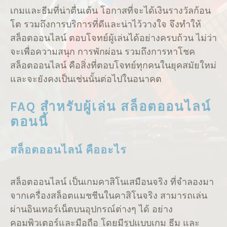
เกมและธีมที่น่าตื่นเต้น โอกาสที่จะได้เงินรางวัลก้อน
โต รวมถึงการบริการที่ดีและน่าไว้วางใจ จึงทำให้
สล็อตออนไลน์ ตอบโจทย์ผู้เล่นได้อย่างครบถ้วน ไม่ว่า
จะเพื่อความสนุก การพักผ่อน รวมถึงการหาโชค
สล็อตออนไลน์ คือสิ่งที่ตอบโจทย์ทุกคนในยุคสมัยใหม่
และจะยังคงเป็นเช่นนั้นต่อไปในอนาคต
FAQ สำหรับผู้เล่น สล็อตออนไลน์
ตอนนี้
สล็อตออนไลน์ คืออะไร
สล็อตออนไลน์ เป็นเกมคาสิโนเสมือนจริง ที่จำลองมา
จากเครื่องสล็อตแมชชีนในคาสิโนจริง สามารถเล่น
ผ่านอินเทอร์เน็ตบนอุปกรณ์ต่างๆ ได้ อย่าง
คอมพิวเตอร์และมือถือ โดยมีรูปแบบเกม ธีม และ