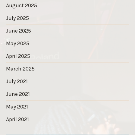
August 2025
July 2025
June 2025
May 2025
April 2025
March 2025
July 2021
June 2021
May 2021
April 2021