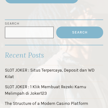
SEARCH
SEARCH
Recent Posts
SLOT JOKER : Situs Terpercaya, Deposit dan WD
Kilat
SLOT JOKER : 1 Klik Membuat Rezeki Kamu
Melimpah di Joker123
The Structure of a Modern Casino Platform