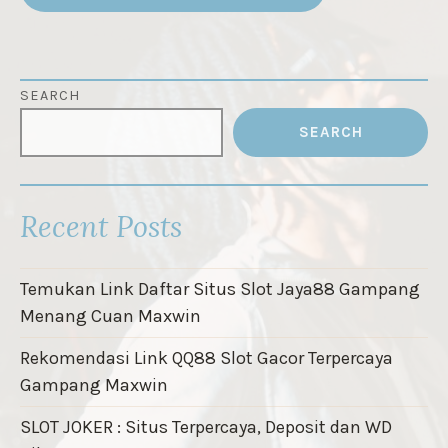
SEARCH
SEARCH
Recent Posts
Temukan Link Daftar Situs Slot Jaya88 Gampang
Menang Cuan Maxwin
Rekomendasi Link QQ88 Slot Gacor Terpercaya
Gampang Maxwin
SLOT JOKER : Situs Terpercaya, Deposit dan WD