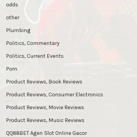
odds
other
Plumbing
Politics, Commentary
Politics, Current Events
Porn
Product Reviews, Book Reviews
Product Reviews, Consumer Electronics
Product Reviews, Movie Reviews
Product Reviews, Music Reviews
QQ88BET Agen Slot Online Gacor