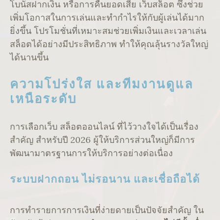
โบนัสฝากเงิน หรือการคืนยอดเสีย เว็บสล็อต ซึ่งช่วย
เพิ่มโอกาสในการเล่นและทำกำไรให้กับผู้เล่นได้มาก
ยิ่งขึ้น โปรโมชั่นที่เหมาะสมช่วยเพิ่มเงินและเวลาเล่น
สล็อตได้อย่างมีประสิทธิภาพ ทำให้คุณลุ้นรางวัลใหญ่
ได้นานขึ้น
ความโปร่งใส และทีมงานดูแล
เหนือระดับ
การเลือกเว็บ สล็อตออนไลน์ ที่ไว้วางใจได้เป็นเรื่อง
สำคัญ สำหรับปี 2026 ผู้ให้บริการส่วนใหญ่ก็มีการ
พัฒนามาตรฐานการให้บริการอย่างต่อเนื่อง
ระบบฝากถอน ไม่รอนาน และเชื่อถือได้
การทำรายการการเงินที่ง่ายดายเป็นปัจจัยสำคัญ ใน