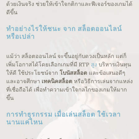
ด้วยเงินจริง ช่วยให้เข้าใจกติกาและฟีเจอร์ของเกมได้
ดีขึ้น
ทำอย่างไรให้ชนะ จาก สล็อตออนไลน์
หรือเปล่า
แม้ว่า
สล็อตออนไลน์ จะขึ้นอยู่กับดวงเป็นหลัก แต่ก็
เพิ่มโอกาสได้โดยเลือกเกมที่มี RTP
สูง
บริหารเงินทุน
ให้ดี ใช้ประโยชน์จาก
โบนัสสล็อต
และข้อเสนอดีๆ
และอาจศึกษา
เทคนิคสล็อต
หรือวิธีการเล่นจากแหล่ง
ที่เชื่อถือได้ เพื่อทำความเข้าใจกลไกของเกมให้มาก
ขึ้น
การทำธุรกรรม เมื่อเล่นสล็อต ใช้เวลา
นานแค่ไหน