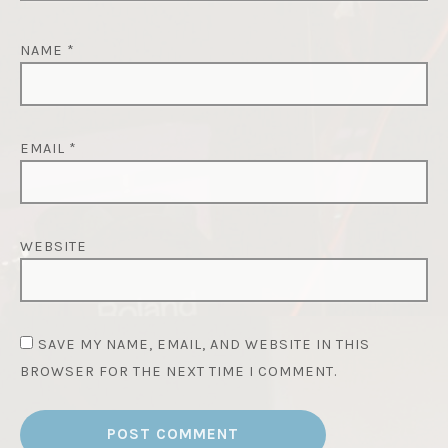
NAME
*
EMAIL
*
WEBSITE
SAVE MY NAME, EMAIL, AND WEBSITE IN THIS
BROWSER FOR THE NEXT TIME I COMMENT.