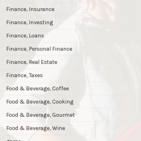
Finance, Insurance
Finance, Investing
Finance, Loans
Finance, Personal Finance
Finance, Real Estate
Finance, Taxes
Food & Beverage, Coffee
Food & Beverage, Cooking
Food & Beverage, Gourmet
Food & Beverage, Wine