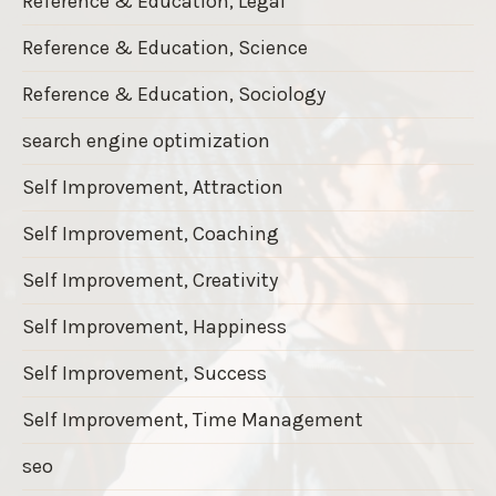
Reference & Education, Legal
Reference & Education, Science
Reference & Education, Sociology
search engine optimization
Self Improvement, Attraction
Self Improvement, Coaching
Self Improvement, Creativity
Self Improvement, Happiness
Self Improvement, Success
Self Improvement, Time Management
seo