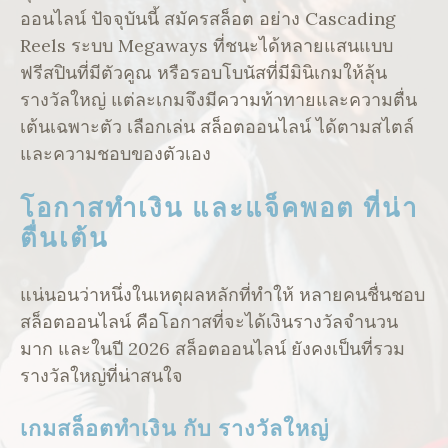
ออนไลน์ ปัจจุบันนี้ สมัครสล็อต อย่าง Cascading
Reels ระบบ Megaways ที่ชนะได้หลายแสนแบบ
ฟรีสปินที่มีตัวคูณ หรือรอบโบนัสที่มีมินิเกมให้ลุ้น
รางวัลใหญ่ แต่ละเกมจึงมีความท้าทายและความตื่น
เต้นเฉพาะตัว เลือกเล่น สล็อตออนไลน์ ได้ตามสไตล์
และความชอบของตัวเอง
โอกาสทำเงิน และแจ็คพอต ที่น่า
ตื่นเต้น
แน่นอนว่าหนึ่งในเหตุผลหลักที่ทำให้ หลายคนชื่นชอบ
สล็อตออนไลน์ คือโอกาสที่จะได้เงินรางวัลจำนวน
มาก และในปี 2026 สล็อตออนไลน์ ยังคงเป็นที่รวม
รางวัลใหญ่ที่น่าสนใจ
เกมสล็อตทำเงิน กับ รางวัลใหญ่