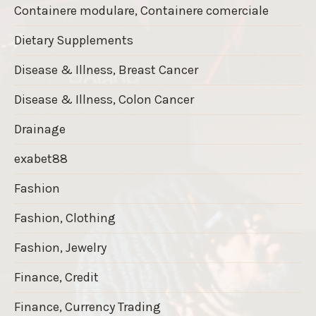
Containere modulare, Containere comerciale
Dietary Supplements
Disease & Illness, Breast Cancer
Disease & Illness, Colon Cancer
Drainage
exabet88
Fashion
Fashion, Clothing
Fashion, Jewelry
Finance, Credit
Finance, Currency Trading