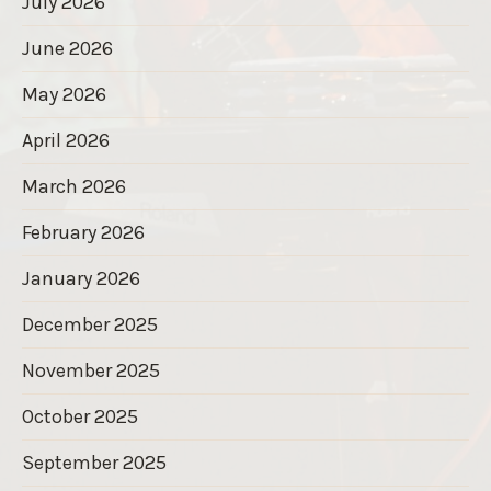
July 2026
June 2026
May 2026
April 2026
March 2026
February 2026
January 2026
December 2025
November 2025
October 2025
September 2025