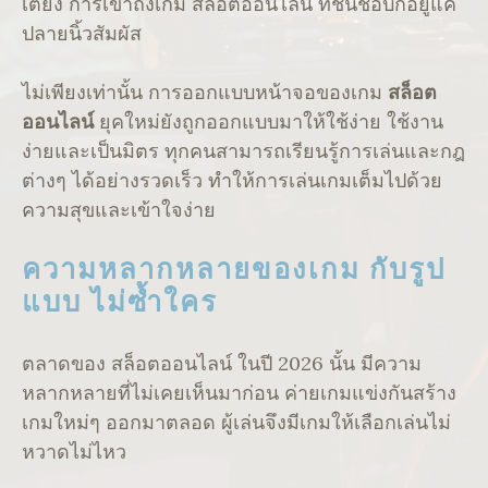
เตียง การเข้าถึงเกม สล็อตออนไลน์ ที่ชื่นชอบก็อยู่แค่
ปลายนิ้วสัมผัส
ไม่เพียงเท่านั้น การออกแบบหน้าจอของเกม
สล็อต
ออนไลน์
ยุคใหม่ยังถูกออกแบบมาให้ใช้ง่าย ใช้งาน
ง่ายและเป็นมิตร ทุกคนสามารถเรียนรู้การเล่นและกฎ
ต่างๆ ได้อย่างรวดเร็ว ทำให้การเล่นเกมเต็มไปด้วย
ความสุขและเข้าใจง่าย
ความหลากหลายของเกม กับรูป
แบบ ไม่ซ้ำใคร
ตลาดของ สล็อตออนไลน์ ในปี 2026 นั้น มีความ
หลากหลายที่ไม่เคยเห็นมาก่อน ค่ายเกมแข่งกันสร้าง
เกมใหม่ๆ ออกมาตลอด ผู้เล่นจึงมีเกมให้เลือกเล่นไม่
หวาดไม่ไหว