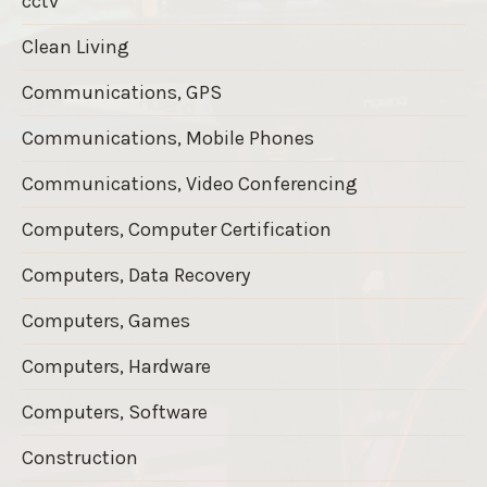
cctv
Clean Living
Communications, GPS
Communications, Mobile Phones
Communications, Video Conferencing
Computers, Computer Certification
Computers, Data Recovery
Computers, Games
Computers, Hardware
Computers, Software
Construction