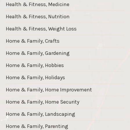
Health & Fitness, Medicine
Health & Fitness, Nutrition
Health & Fitness, Weight Loss
Home & Family, Crafts
Home & Family, Gardening
Home & Family, Hobbies
Home & Family, Holidays
Home & Family, Home Improvement
Home & Family, Home Security
Home & Family, Landscaping
Home & Family, Parenting