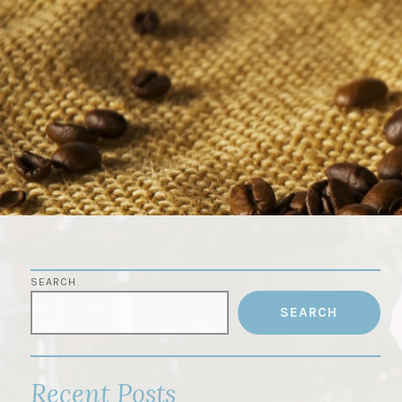
Skip
to
content
SEARCH
SEARCH
Recent Posts