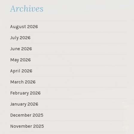
Archives
August 2026
July 2026
June 2026
May 2026
April 2026
March 2026
February 2026
January 2026
December 2025
November 2025