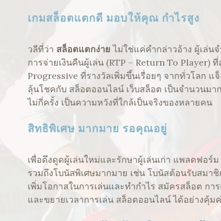
เกมสล็อตแตกดี มอบให้คุณ กำไรสูง
วลีที่ว่า
สล็อตแตกง่าย
ไม่ใช่แค่คำกล่าวอ้าง ผู้เล่
การจ่ายเงินคืนผู้เล่น (RTP – Return To Player) ท
Progressive ที่รางวัลเพิ่มขึ้นเรื่อยๆ จากทั่วโลก แจ็
ลุ้นโชคกับ สล็อตออนไลน์ เว็บสล็อต เป็นจำนวนมา
ไม่กี่ครั้ง เป็นความหวังที่ใกล้เป็นจริงของหลายคน
สิทธิพิเศษ มากมาย รอคุณอยู่
เพื่อดึงดูดผู้เล่นใหม่และรักษาผู้เล่นเก่า แพลตฟอ
รวมถึงโบนัสพิเศษมากมาย เช่น โบนัสต้อนรับสมาชิก
เพิ่มโอกาสในการเล่นและทำกำไร สมัครสล็อต การเล
และขยายเวลาการเล่น สล็อตออนไลน์ ได้อย่างคุ้มค่