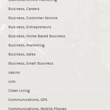
Business, Careers
Business, Customer Service
Business, Entrepreneurs
Business, Home Based Business
Business, Marketing
Business, Sales
Business, Small Business
casino
cctv
Clean Living
Communications, GPS
Communications, Mobile Phones