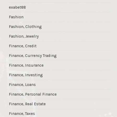
exabet88
Fashion
Fashion, Clothing
Fashion, Jewelry
Finance, Credit
Finance, Currency Trading
Finance, Insurance
Finance, Investing
Finance, Loans
Finance, Personal Finance
Finance, Real Estate
Finance, Taxes