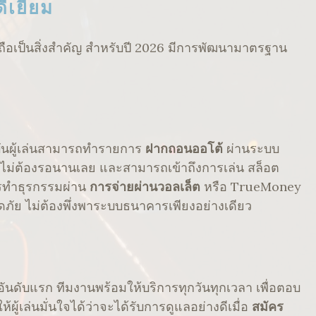
เยี่ยม
ื่อถือเป็นสิ่งสำคัญ สำหรับปี 2026 มีการพัฒนามาตรฐาน
บันผู้เล่นสามารถทำรายการ
ฝากถอนออโต้
ผ่านระบบ
นาที ไม่ต้องรอนานเลย และสามารถเข้าถึงการเล่น สล็อต
ารทำธุรกรรมผ่าน
การจ่ายผ่านวอลเล็ต
หรือ TrueMoney
ภัย ไม่ต้องพึ่งพาระบบธนาคารเพียงอย่างเดียว
นอันดับแรก ทีมงานพร้อมให้บริการทุกวันทุกเวลา เพื่อตอบ
้ผู้เล่นมั่นใจได้ว่าจะได้รับการดูแลอย่างดีเมื่อ
สมัคร