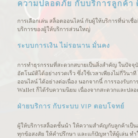
ความปลอดภัย กับบริการลูกค้า ดี
การเลือกเล่น สล็อตออนไลน์ กับผู้ให้บริการที่น่าเช
บริการของผู้ให้บริการส่วนใหญ่
ระบบการเงิน ไม่รอนาน มั่นคง
การทำธุรกรรมที่สะดวกสบายเป็นสิ่งสำคัญ ในปัจจุ
อัตโนมัติได้อย่างรวดเร็ว ซึ่งใช้เวลาเพียงไม่กี่วิ
ออนไลน์ ได้อย่างต่อเนื่อง นอกจากนี้ การรองรับก
Wallet ก็ได้รับความนิยม เนื่องจากสะดวกและปลอด
ฝ่ายบริการ กับระบบ VIP ตอบโจทย์
ผู้ให้บริการสล็อตชั้นนำ ให้ความสำคัญกับลูกค้าเป็
ทุกข้อสงสัย ให้คำปรึกษา และแก้ปัญหาให้ผู้เล่น ทำให