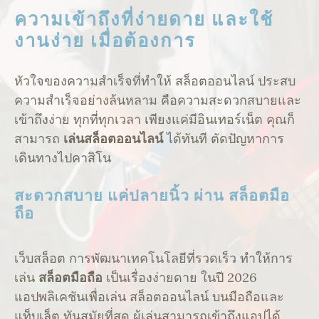
ความเข้าถึงที่ง่ายดาย และใช้
งานง่าย เมื่อต้องการ
หัวใจของความสำเร็จที่ทำให้ สล็อตออนไลน์ ประสบ
ความสำเร็จอย่างล้นหลาม คือความสะดวกสบายและ
เข้าถึงง่าย ทุกที่ทุกเวลา เพียงแค่มีอินเทอร์เน็ต คุณก็
สามารถ
เล่นสล็อตออนไลน์
ได้ทันที ตัดปัญหาการ
เดินทางไปคาสิโน
สะดวกสบาย แค่ปลายนิ้ว ผ่าน สล็อตมือ
ถือ
เว็บสล็อต การพัฒนาเทคโนโลยีที่รวดเร็ว ทำให้การ
เล่น
สล็อตมือถือ
เป็นเรื่องง่ายดาย ในปี 2026
แอปพลิเคชันเพื่อเล่น สล็อตออนไลน์ บนมือถือและ
แท็บเล็ต ทันสมัยที่สุด ผู้เล่นสามารถเข้าถึงแอปได้