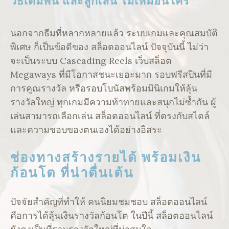
วิธีเดิมพัน และลูกเล่น ไม่เหมือนใคร
นอกจากธีมที่หลากหลายแล้ว ระบบเกมและคุณสมบัติ
พิเศษ ก็เป็นข้อดีของ สล็อตออนไลน์ ปัจจุบันนี้ ไม่ว่า
จะเป็นระบบ Cascading Reels เว็บสล็อต
Megaways ที่มีโอกาสชนะเยอะมาก รอบฟรีสปินที่มี
การคูณรางวัล หรือรอบโบนัสพร้อมมินิเกมให้ลุ้น
รางวัลใหญ่ ทุกเกมมีความท้าทายและสนุกไม่ซ้ำกัน ผู้
เล่นสามารถเลือกเล่น สล็อตออนไลน์ ที่ตรงกับสไตล์
และความชอบของตนเองได้อย่างอิสระ
ช่องทางสร้างรายได้ พร้อมเงิน
ก้อนโต ที่น่าตื่นเต้น
ปัจจัยสำคัญที่ทำให้ คนนิยมชมชอบ สล็อตออนไลน์
คือการได้ลุ้นเงินรางวัลก้อนโต ในปีนี้ สล็อตออนไลน์