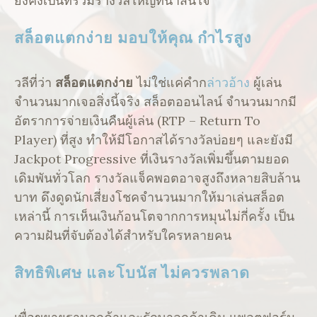
ยังคงเป็นที่รวมรางวัลใหญ่ที่น่าสนใจ
สล็อตแตกง่าย มอบให้คุณ กำไรสูง
วลีที่ว่า
สล็อตแตกง่าย
ไม่ใช่แค่คำก
ล่าวอ้าง
ผู้เล่น
จำนวนมากเจอสิ่งนี้จริง สล็อตออนไลน์ จำนวนมากมี
อัตราการจ่ายเงินคืนผู้เล่น (RTP – Return To
Player) ที่สูง ทำให้มีโอกาสได้รางวัลบ่อยๆ และยังมี
Jackpot Progressive ที่เงินรางวัลเพิ่มขึ้นตามยอด
เดิมพันทั่วโลก รางวัลแจ็คพอตอาจสูงถึงหลายสิบล้าน
บาท ดึงดูดนักเสี่ยงโชคจำนวนมากให้มาเล่นสล็อต
เหล่านี้ การเห็นเงินก้อนโตจากการหมุนไม่กี่ครั้ง เป็น
ความฝันที่จับต้องได้สำหรับใครหลายคน
สิทธิพิเศษ และโบนัส ไม่ควรพลาด