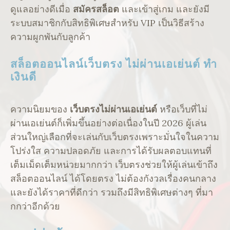
ดูแลอย่างดีเมื่อ
สมัครสล็อต
และเข้าสู่เกม และยังมี
ระบบสมาชิกกับสิทธิพิเศษสำหรับ VIP เป็นวิธีสร้าง
ความผูกพันกับลูกค้า
สล็อตออนไลน์เว็บตรง ไม่ผ่านเอเย่นต์ ทำ
เงินดี
ความนิยมของ
เว็บตรงไม่ผ่านเอเย่นต์
หรือเว็บที่ไม่
ผ่านเอเย่นต์ก็เพิ่มขึ้นอย่างต่อเนื่องในปี 2026 ผู้เล่น
ส่วนใหญ่เลือกที่จะเล่นกับเว็บตรงเพราะมั่นใจในความ
โปร่งใส ความปลอดภัย และการได้รับผลตอบแทนที่
เต็มเม็ดเต็มหน่วยมากกว่า เว็บตรงช่วยให้ผู้เล่นเข้าถึง
สล็อตออนไลน์ ได้โดยตรง ไม่ต้องกังวลเรื่องคนกลาง
และยังได้ราคาที่ดีกว่า รวมถึงมีสิทธิพิเศษต่างๆ ที่มา
กกว่าอีกด้วย