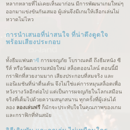
หลากหลายที่ไม่เคยเห็นมาก่อน มีการพัฒนาเกมใหม่ๆ
ออกมาแข่งขันกันเสมอ ผู้เล่นจึงมีเกมให้เลือกเล่นไม่
หวาดไม่ไหว
การนำเสนอที่น่าสนใจ ที่น่าดึงดูดใจ
พร้อมเสียงประกอบ
ทั้งธีมแฟนต
าซี
การผจญภัย โบราณคดี ถึงธีมหนัง ซี
รีส์ หรือวัฒนธรรมสมัยใหม่ สล็อตออนไลน์ ตอนนี้มี
กราฟิกที่สวยงามมาก เสียงประกอบที่สมจริง และ
แอนิเมชันที่น่าตื่นเต้น จึงไม่ใช่แค่การหมุนสล็อตเพื่อ
หวังรางวัลอีกต่อไป แต่เป็นการผจญภัยในโลกเสมือน
จริงที่เต็มไปด้วยความสนุกสนาน ทุกครั้งที่ผู้เล่นได้
ลอง
ลองเล่นฟรี
ก็มักจะประทับใจในคุณภาพของเกม
และกราฟิกที่ทันสมัย