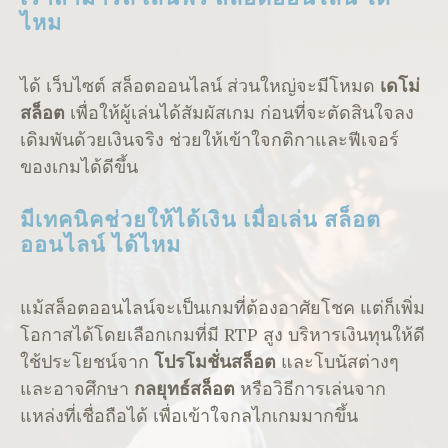
ไหม
ได้ เว็บไซต์ สล็อตออนไลน์ ส่วนใหญ่จะมีโหมด
เดโม่
สล็อต
เพื่อให้ผู้เล่นได้สัมผัสเกม ก่อนที่จะตัดสินใจลง
เดิมพันด้วยเงินจริง ช่วยให้เข้าใจกติกาและฟีเจอร์
ของเกมได้ดีขึ้น
มีเทคนิคช่วยให้ได้เงิน เมื่อเล่น สล็อต
ออนไลน์ ได้ไหม
แม้สล็อตออนไลน์จะเป็นเกมที่ต้องอาศัยโชค แต่ก็เพิ่ม
โอกาสได้โดยเลือกเกมที่มี RTP สูง บริหารเงินทุนให้ดี
ใช้ประโยชน์จาก
โปรโมชั่นสล็อต
และโบนัสต่างๆ
และอาจศึกษา
กลยุทธ์สล็อต
หรือวิธีการเล่นจาก
แหล่งที่เชื่อถือได้ เพื่อเข้าใจกลไกเกมมากขึ้น