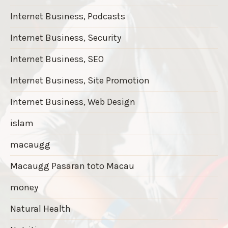
Internet Business, Podcasts
Internet Business, Security
Internet Business, SEO
Internet Business, Site Promotion
Internet Business, Web Design
islam
macaugg
Macaugg Pasaran toto Macau
money
Natural Health