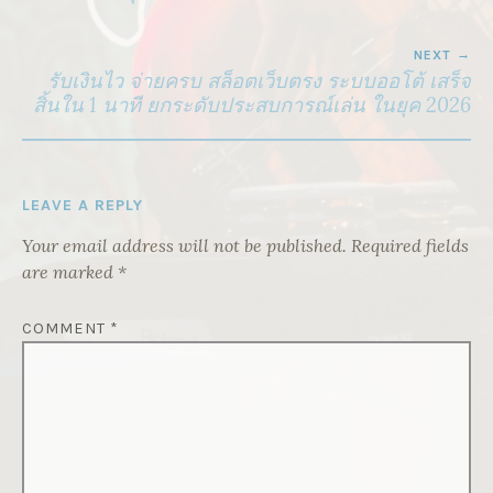
NEXT
รับเงินไว จ่ายครบ สล็อตเว็บตรง ระบบออโต้ เสร็จ
สิ้นใน 1 นาที ยกระดับประสบการณ์เล่น ในยุค 2026
LEAVE A REPLY
Your email address will not be published.
Required fields
are marked
*
COMMENT
*