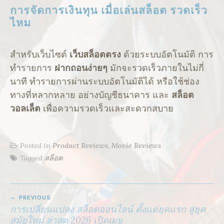
การจัดการเงินทุน เมื่อเล่นสล็อต รวดเร็ว
ไหม
สำหรับเว็บไซต์
เว็บสล็อตตรง
ด้วยระบบอัตโนมัติ การ
ทำรายการ
ฝากถอนง่ายๆ
มักจะรวดเร็วภายในไม่กี่
นาที ทำรายการผ่านระบบอัตโนมัติได้ หรือใช้ช่อง
ทางที่หลากหลาย อย่างบัญชีธนาคาร และ
สล็อต
วอลเล็ต
เพื่อความรวดเร็วและสะดวกสบาย
Posted in
Product Reviews, Movie Reviews
Tagged
สล็อต
POST
PREVIOUS
NAVIGATION
การเปลี่ยนแปลง สล็อตออนไลน์ ตั้งแต่ยุคแรก สู่ยุค
สมัยใหม่ ล่าสุด 2026 เปิดเผย