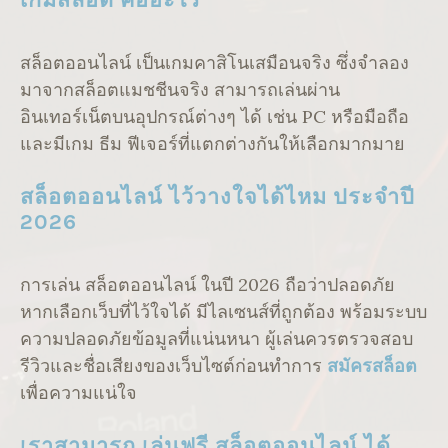
สล็อตออนไลน์ เป็นเกมคาสิโนเสมือนจริง ซึ่งจำลอง
มาจากสล็อตแมชชีนจริง สามารถเล่นผ่าน
อินเทอร์เน็ตบนอุปกรณ์ต่างๆ ได้ เช่น PC หรือมือถือ
และมีเกม ธีม ฟีเจอร์ที่แตกต่างกันให้เลือกมากมาย
สล็อตออนไลน์ ไว้วางใจได้ไหม ประจำปี
2026
การเล่น สล็อตออนไลน์ ในปี 2026 ถือว่าปลอดภัย
หากเลือกเว็บที่ไว้ใจได้ มีไลเซนส์ที่ถูกต้อง พร้อมระบบ
ความปลอดภัยข้อมูลที่แน่นหนา ผู้เล่นควรตรวจสอบ
รีวิวและชื่อเสียงของเว็บไซต์ก่อนทำการ
สมัครสล็อต
เพื่อความแน่ใจ
เราสามารถ เล่นฟรี สล็อตออนไลน์ ได้