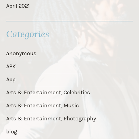
April 2021
Categories
anonymous
APK
App
Arts & Entertainment, Celebrities
Arts & Entertainment, Music
Arts & Entertainment, Photography
blog