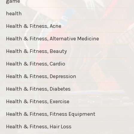
game
health
Health & Fitness, Acne
Health & Fitness, Alternative Medicine
Health & Fitness, Beauty
Health & Fitness, Cardio
Health & Fitness, Depression
Health & Fitness, Diabetes
Health & Fitness, Exercise
Health & Fitness, Fitness Equipment
Health & Fitness, Hair Loss