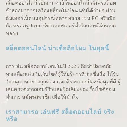
สล็อตออนไลน์ เป็นเกมคาสิโนออนไลน์ สมัครสล็อต
จำลองมาจากเครื่องสล็อตในบ่อน เล่นได้ง่ายๆ ผ่าน
อินเทอร์เน็ตบนอุปกรณ์หลากหลาย เช่น PC หรือมือ
ถือ พร้อมรูปแบบ ธีม และฟีเจอร์ที่เลือกเล่นได้หลาก
หลาย
สล็อตออนไลน์ น่าเชื่อถือไหม ในยุคนี้
การเล่น
สล็อตออนไลน์ ในปี 2026 ถือว่าปลอดภัย
หากเลือกเล่นกับเว็บไซต์ผู้ให้บริการที่น่าเชื่อถือ ได้รับ
ใบอนุญาตอย่างถูกต้อง และมีระบบปกป้องข้อมูลที่ดี ผู้
เล่นควรตรวจสอบรีวิวและชื่อเสียงของเว็บไซต์ก่อน
ทำการ
สมัครสมาชิก
เพื่อให้มั่นใจ
เราสามารถ เล่นฟรี สล็อตออนไลน์ จริง
หรือ