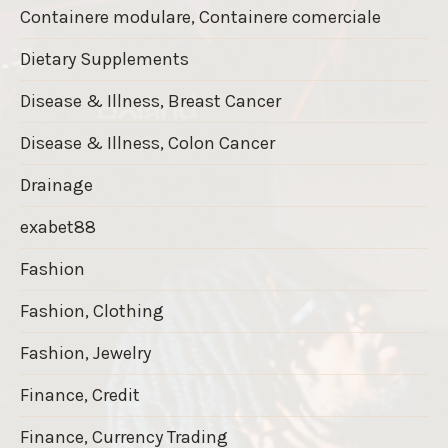
Containere modulare, Containere comerciale
Dietary Supplements
Disease & Illness, Breast Cancer
Disease & Illness, Colon Cancer
Drainage
exabet88
Fashion
Fashion, Clothing
Fashion, Jewelry
Finance, Credit
Finance, Currency Trading