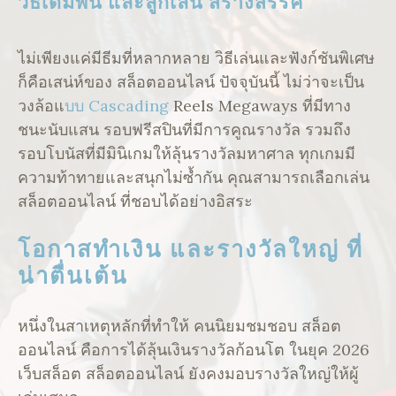
วิธีเดิมพัน และลูกเล่น สร้างสรรค์
ไม่เพียงแค่มีธีมที่หลากหลาย วิธีเล่นและฟังก์ชันพิเศษ
ก็คือเสน่ห์ของ สล็อตออนไลน์ ปัจจุบันนี้ ไม่ว่าจะเป็น
วงล้อแ
บบ Cascading
Reels Megaways ที่มีทาง
ชนะนับแสน รอบฟรีสปินที่มีการคูณรางวัล รวมถึง
รอบโบนัสที่มีมินิเกมให้ลุ้นรางวัลมหาศาล ทุกเกมมี
ความท้าทายและสนุกไม่ซ้ำกัน คุณสามารถเลือกเล่น
สล็อตออนไลน์ ที่ชอบได้อย่างอิสระ
โอกาสทำเงิน และรางวัลใหญ่ ที่
น่าตื่นเต้น
หนึ่งในสาเหตุหลักที่ทำให้ คนนิยมชมชอบ สล็อต
ออนไลน์ คือการได้ลุ้นเงินรางวัลก้อนโต ในยุค 2026
เว็บสล็อต สล็อตออนไลน์ ยังคงมอบรางวัลใหญ่ให้ผู้