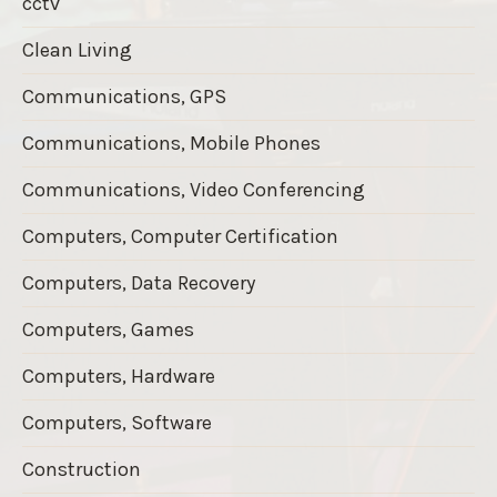
cctv
Clean Living
Communications, GPS
Communications, Mobile Phones
Communications, Video Conferencing
Computers, Computer Certification
Computers, Data Recovery
Computers, Games
Computers, Hardware
Computers, Software
Construction