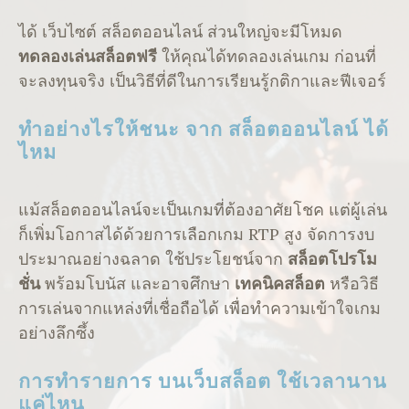
ได้ เว็บไซต์ สล็อตออนไลน์ ส่วนใหญ่จะมีโหมด
ทดลองเล่นสล็อตฟรี
ให้คุณได้ทดลองเล่นเกม ก่อนที่
จะลงทุนจริง เป็นวิธีที่ดีในการเรียนรู้กติกาและฟีเจอร์
ทำอย่างไรให้ชนะ จาก สล็อตออนไลน์ ได้
ไหม
แม้สล็อตออนไลน์จะเป็นเกมที่ต้องอาศัยโชค แต่ผู้เล่น
ก็เพิ่มโอกาสได้ด้วยการเลือกเกม RTP สูง จัดการงบ
ประมาณอย่างฉลาด ใช้ประโยชน์จาก
สล็อตโปรโม
ชั่น
พร้อมโบนัส และอาจศึกษา
เทคนิคสล็อต
หรือวิธี
การเล่นจากแหล่งที่เชื่อถือได้ เพื่อทำความเข้าใจเกม
อย่างลึกซึ้ง
การทำรายการ บนเว็บสล็อต ใช้เวลานาน
แค่ไหน