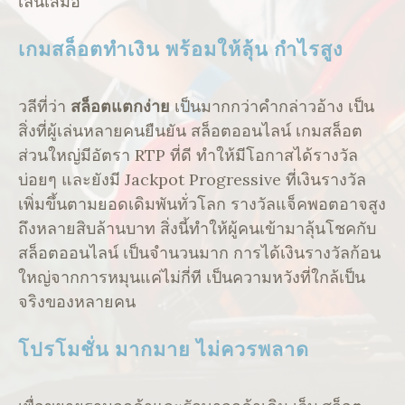
เล่นเสมอ
เกมสล็อตทำเงิน พร้อมให้ลุ้น กำไรสูง
วลีที่ว่า
สล็อตแตกง่าย
เป็นมากกว่าคำกล่าวอ้าง เป็น
สิ่งที่ผู้เล่นหลายคนยืนยัน สล็อตออนไลน์ เกมสล็อต
ส่วนใหญ่มีอัตรา RTP ที่ดี ทำให้มีโอกาสได้รางวัล
บ่อยๆ และยังมี Jackpot Progressive ที่เงินรางวัล
เพิ่มขึ้นตามยอดเดิมพันทั่วโลก รางวัลแจ็คพอตอาจสูง
ถึงหลายสิบล้านบาท สิ่งนี้ทำให้ผู้คนเข้ามาลุ้นโชคกับ
สล็อตออนไลน์ เป็นจำนวนมาก การได้เงินรางวัลก้อน
ใหญ่จากการหมุนแค่ไม่กี่ที เป็นความหวังที่ใกล้เป็น
จริงของหลายคน
โปรโมชั่น มากมาย ไม่ควรพลาด