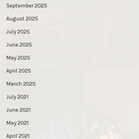
September 2025
August 2025
July 2025
June 2025
May 2025
April 2025
March 2025
July 2021
June 2021
May 2021
April 2021