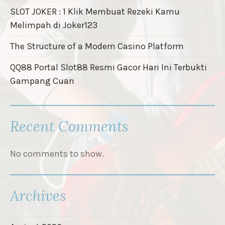
SLOT JOKER : 1 Klik Membuat Rezeki Kamu
Melimpah di Joker123
The Structure of a Modern Casino Platform
QQ88 Portal Slot88 Resmi Gacor Hari Ini Terbukti
Gampang Cuan
Recent Comments
No comments to show.
Archives