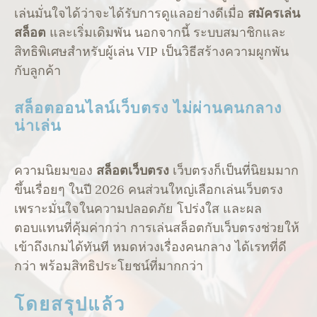
เล่นมั่นใจได้ว่าจะได้รับการดูแลอย่างดีเมื่อ
สมัครเล่น
สล็อต
และเริ่มเดิมพัน นอกจากนี้ ระบบสมาชิกและ
สิทธิพิเศษสำหรับผู้เล่น VIP เป็นวิธีสร้างความผูกพัน
กับลูกค้า
สล็อตออนไลน์เว็บตรง ไม่ผ่านคนกลาง
น่าเล่น
ความนิยมของ
สล็อตเว็บตรง
เว็บตรงก็เป็นที่นิยมมาก
ขึ้นเรื่อยๆ ในปี 2026 คนส่วนใหญ่เลือกเล่นเว็บตรง
เพราะมั่นใจในความปลอดภัย โปร่งใส และผล
ตอบแทนที่คุ้มค่ากว่า การเล่นสล็อตกับเว็บตรงช่วยให้
เข้าถึงเกมได้ทันที หมดห่วงเรื่องคนกลาง ได้เรทที่ดี
กว่า พร้อมสิทธิประโยชน์ที่มากกว่า
โดยสรุปแล้ว