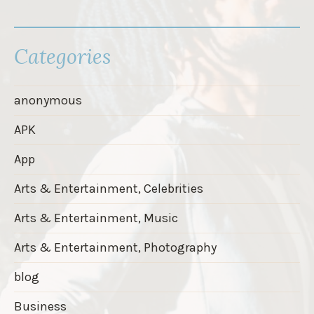
Categories
anonymous
APK
App
Arts & Entertainment, Celebrities
Arts & Entertainment, Music
Arts & Entertainment, Photography
blog
Business