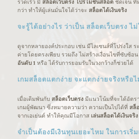
รวดเร็ว มี
สล็อตเว็บตรง โปรโมชั่นสล็อต
ชัดเจน ที
กว่า ทำให้ผู้เล่นมั่นใจได้ว่าจะ
สล็อตได้เงินจริง
จะรู้ได้อย่างไร ว่าเป็น สล็อตเว็บตรง ไม่
ดูจากหลายองค์ประกอบ เช่น มีไลเซนส์ที่โปร่งใส ระบ
ค่ายโดยตรงเพียบ รวมถึง ไม่สร้างเงื่อนไขที่ซับซ้อน ยิ
อันดับ 1
หรือ ได้รับการยอมรับในวงกว้างก็ช่วยได้
เกมสล็อตแตกง่าย จะแตกง่ายจริงหรือไม
เมื่อเดิมพันกับ
สล็อตเว็บตรง
มีแนวโน้มที่จะได้อัต
เกมผู้พัฒนา ซึ่งหมายความว่า ความเป็นไปได้ที่
สล็
จากเอเย่นต์ ทำให้คุณมีโอกาส
เล่นสล็อตได้เงินจริง
จำเป็นต้องมีเงินทุนเยอะไหม ในการเริ่ม