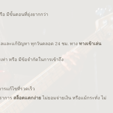
 มีขั้นตอนที่ยุ่งยากกว่า
ลและแก้ปัญหา ทุกวันตลอด 24 ชม. ทาง
ทางเข้าเล่น
ท่า หรือ มีข้อจำกัดในการเข้าถึง
ารแก้ไขที่รวดเร็ว
ัตราการ
สล็อตแตกง่าย
ไม่ยอมจ่ายเงิน หรือแม้กระทั่ง ไม่