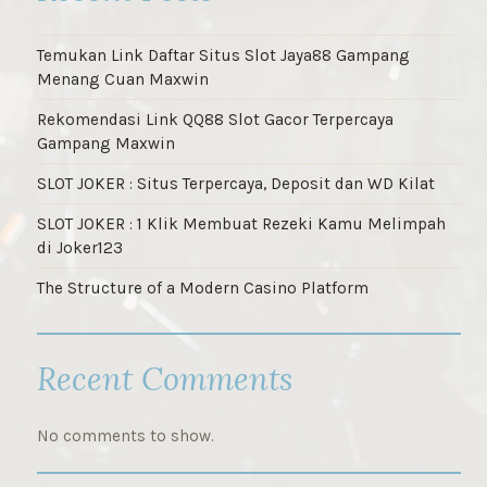
Temukan Link Daftar Situs Slot Jaya88 Gampang
Menang Cuan Maxwin
Rekomendasi Link QQ88 Slot Gacor Terpercaya
Gampang Maxwin
SLOT JOKER : Situs Terpercaya, Deposit dan WD Kilat
SLOT JOKER : 1 Klik Membuat Rezeki Kamu Melimpah
di Joker123
The Structure of a Modern Casino Platform
Recent Comments
No comments to show.