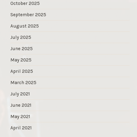
October 2025
September 2025
August 2025
July 2025
June 2025
May 2025
April 2025
March 2025
July 2021
June 2021
May 2021
April 2021