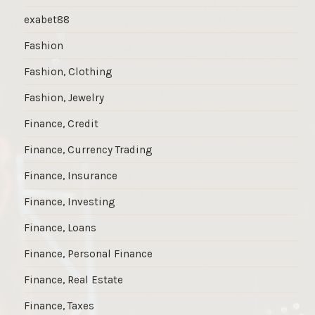
exabet88
Fashion
Fashion, Clothing
Fashion, Jewelry
Finance, Credit
Finance, Currency Trading
Finance, Insurance
Finance, Investing
Finance, Loans
Finance, Personal Finance
Finance, Real Estate
Finance, Taxes