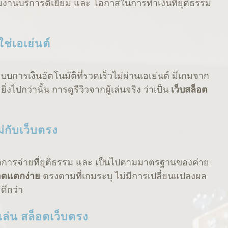
มงานบริการดีเยี่ยม และ โอกาสในการทำเงินที่ยุติธรรม
ใช่เอเย่นต์
บการเงินอัตโนมัติที่รวดเร็วไม่ผ่านเอเย่นต์ มีเกมจาก
่งไปกว่านั้น การดูรีวิวจากผู้เล่นจริง ว่าเป็น
เว็บสล็อต
่กับเว็บตรง
ราการจ่ายที่ยุติธรรม และ เป็นไปตามมาตรฐานของค่าย
อตแตกง่าย
ตรงตามที่เกมระบุ ไม่มีการเปลี่ยนแปลงผล
ดีกว่า
เล่น สล็อตเว็บตรง