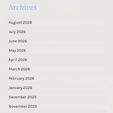
Archives
August 2026
July 2026
June 2026
May 2026
April 2026
March 2026
February 2026
January 2026
December 2025
November 2025