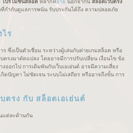
บ
โปรโมชั่นสล็อต
หลากห
ลาย
นอกจากนี้
สล็อตเว็บตรง
ี่กำกับดูแลการพนัน รับประกันได้ถึง ความปลอดภัย
างไร
าร ซึ่งเป็นตัวเชื่อม ระหว่างผู้เล่นกับค่ายเกมสล็อต หรือ
ว็บตรงมาดัดแปลง โดยอาจมีการปรับเปลี่ยน เงื่อนไข ข้อ
งออกไป การเดิมพันกับเว็บเอเย่นต์ อาจมีความเสี่ยง
้เกิดปัญหา ไม่ชัดเจน ระบบไม่เสถียร หรืออาจถึงขั้น การ
็บตรง กับ สล็อตเอเย่นต์
ในแต่ละด้านกัน