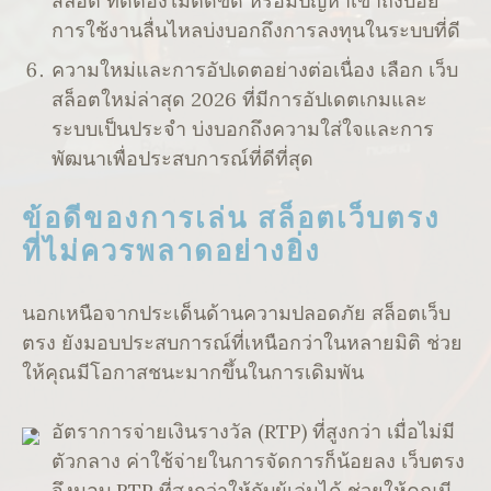
สล็อต ที่ดีต้องไม่ติดขัด หรือมีปัญหาเข้าถึงบ่อย
การใช้งานลื่นไหลบ่งบอกถึงการลงทุนในระบบที่ดี
ความใหม่และการอัปเดตอย่างต่อเนื่อง เลือก เว็บ
สล็อตใหม่ล่าสุด 2026 ที่มีการอัปเดตเกมและ
ระบบเป็นประจำ บ่งบอกถึงความใส่ใจและการ
พัฒนาเพื่อประสบการณ์ที่ดีที่สุด
ข้อดีของการเล่น สล็อตเว็บตรง
ที่ไม่ควรพลาดอย่างยิ่ง
นอกเหนือจากประเด็นด้านความปลอดภัย สล็อตเว็บ
ตรง ยังมอบประสบการณ์ที่เหนือกว่าในหลายมิติ ช่วย
ให้คุณมีโอกาสชนะมากขึ้นในการเดิมพัน
อัตราการจ่ายเงินรางวัล (RTP) ที่สูงกว่า เมื่อไม่มี
ตัวกลาง ค่าใช้จ่ายในการจัดการก็น้อยลง เว็บตรง
จึงมอบ RTP ที่สูงกว่าให้กับผู้เล่นได้ ช่วยให้คุณมี