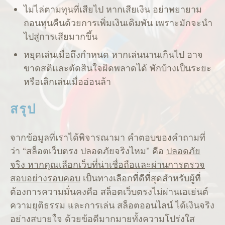
ไม่ไล่ตามทุนที่เสียไป หากเสียเงิน อย่าพยายาม
ถอนทุนคืนด้วยการเพิ่มเงินเดิมพัน เพราะมักจะนำ
ไปสู่การเสียมากขึ้น
หยุดเล่นเมื่อถึงกำหนด หากเล่นนานเกินไป อาจ
ขาดสติและตัดสินใจผิดพลาดได้ พักบ้างเป็นระยะ
หรือเลิกเล่นเมื่ออ่อนล้า
สรุป
จากข้อมูลที่เราได้พิจารณามา คำตอบของคำถามที่
ว่า “สล็อตเว็บตรง ปลอดภัยจริงไหม” คือ
ปลอดภัย
จริง หากคุณเลือกเว็บที่น่าเชื่อถือและผ่านการตรวจ
สอบอย่างรอบคอบ
เป็นทางเลือกที่ดีที่สุดสำหรับผู้ที่
ต้องการความมั่นคงคือ สล็อตเว็บตรงไม่ผ่านเอเย่นต์
ความยุติธรรม และการเล่น สล็อตออนไลน์ ได้เงินจริง
อย่างสบายใจ ด้วยข้อดีมากมายทั้งความโปร่งใส