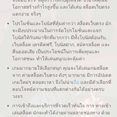
โอกาสสร้างกำไรสูงขึ้น และได้เล่น สล็อตเว็บตรง
แตกง่าย จริงๆ
โปรโมชั่นและโบนัสที่คุ้มค่ากว่า สล็อตเว็บตรง มัก
จะมีงบประมาณในการจัดโปรโมชั่นและแจก
โบนัสให้กับสมาชิกที่มากกว่า มีทั้งโบนัสต้อนรับ,
เว็บสล็อต เครดิตฟรี, โบนัสฝาก, สมัครสล็อต และ
คืนยอดเสีย เป็นประโยชน์ในการเพิ่มทุนและ
โอกาสชนะ ทำให้เล่นสนุกและคุ้มค่า
เกมมากมายให้เลือกสนุก คุณจะได้เล่นเกมสล็อต
จาก ค่ายสล็อตเว็บตรง ดังๆ มากมาย มีการอัปเดต
เกมใหม่ๆ ตลอดเวลา จึงไม่น่าเ
บื่อ
และมีตัวเลือกที่
ตอบโจทย์ความชอบที่แตกต่างกันได้อย่างครบ
วงจร
การเข้าถึงและบริการที่รวดเร็วทันใจ การ ทางเข้า
เล่นสล็อต มักจะทำได้ง่ายผ่านหลายช่องทาง ด้วย