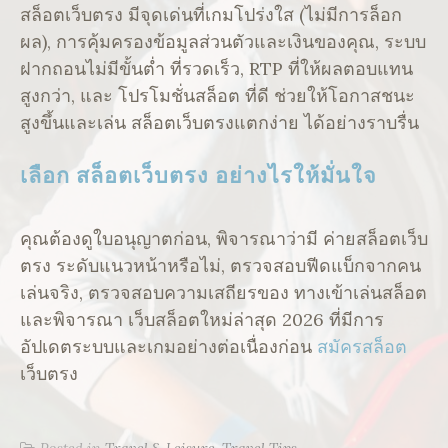
สล็อตเว็บตรง มีจุดเด่นที่เกมโปร่งใส (ไม่มีการล็อก
ผล), การคุ้มครองข้อมูลส่วนตัวและเงินของคุณ, ระบบ
ฝากถอนไม่มีขั้นต่ำ ที่รวดเร็ว, RTP ที่ให้ผลตอบแทน
สูงกว่า, และ โปรโมชั่นสล็อต ที่ดี ช่วยให้โอกาสชนะ
สูงขึ้นและเล่น สล็อตเว็บตรงแตกง่าย ได้อย่างราบรื่น
เลือก สล็อตเว็บตรง อย่างไรให้มั่นใจ
คุณต้องดูใบอนุญาตก่อน, พิจารณาว่ามี ค่ายสล็อตเว็บ
ตรง ระดับแนวหน้าหรือไม่, ตรวจสอบฟีดแบ็กจากคน
เล่นจริง, ตรวจสอบความเสถียรของ ทางเข้าเล่นสล็อต
และพิจารณา เว็บสล็อตใหม่ล่าสุด 2026 ที่มีการ
อัปเดตระบบและเกมอย่างต่อเนื่องก่อน
สมัครสล็อต
เว็บตรง