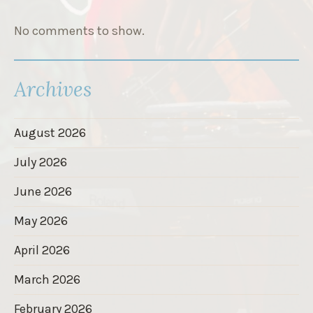
No comments to show.
Archives
August 2026
July 2026
June 2026
May 2026
April 2026
March 2026
February 2026