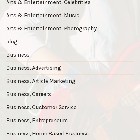
Arts & Entertainment, Celebrities
Arts & Entertainment, Music
Arts & Entertainment, Photography
blog
Business
Business, Advertising
Business, Article Marketing
Business, Careers
Business, Customer Service
Business, Entrepreneurs
Business, Home Based Business