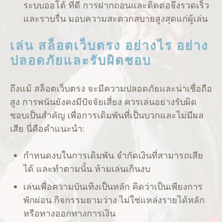
ระบบออโต้ ที่ดี การฝากถอนและติดต่อจึงรวดเร็ว
และราบรื่น มอบความสะดวกสบายสูงสุดแก่ผู้เล่น
เล่น สล็อตเว็บตรง อย่างไร อย่าง
ปลอดภัยและรับผิดชอบ
ถึงแม้ สล็อตเว็บตรง จะมีความปลอดภัยและน่าเชื่อถือ
สูง การพนันยังคงมีปัจจัยเสี่ยง ควรเล่นอย่างรับผิด
ชอบเป็นสำคัญ เพื่อการเดิมพันที่เป็นบวกและไม่มีผล
เสีย นี่คือคำแนะนำ:
กำหนดงบในการเดิมพัน จำกัดเงินที่สามารถเสีย
ได้ และทำตามนั้น ห้ามเล่นเกินงบ
เล่นเพื่อความบันเทิงเป็นหลัก คิดว่าเป็นเพียงการ
พักผ่อน กิจกรรมยามว่าง ไม่ใช่แหล่งรายได้หลัก
หรือทางออกทางการเงิน