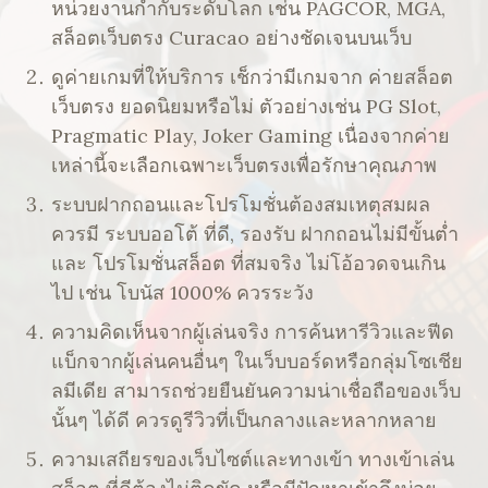
หน่วยงานกำกับระดับโลก เช่น PAGCOR, MGA,
สล็อตเว็บตรง Curacao อย่างชัดเจนบนเว็บ
ดูค่ายเกมที่ให้บริการ เช็กว่ามีเกมจาก ค่ายสล็อต
เว็บตรง ยอดนิยมหรือไม่ ตัวอย่างเช่น PG Slot,
Pragmatic Play, Joker Gaming เนื่องจากค่าย
เหล่านี้จะเลือกเฉพาะเว็บตรงเพื่อรักษาคุณภาพ
ระบบฝากถอนและโปรโมชั่นต้องสมเหตุสมผล
ควรมี ระบบออโต้ ที่ดี, รองรับ ฝากถอนไม่มีขั้นต่ำ
และ โปรโมชั่นสล็อต ที่สมจริง ไม่โอ้อวดจนเกิน
ไป เช่น โบนัส 1000% ควรระวัง
ความคิดเห็นจากผู้เล่นจริง การค้นหารีวิวและฟีด
แบ็กจากผู้เล่นคนอื่นๆ ในเว็บบอร์ดหรือกลุ่มโซเชีย
ลมีเดีย สามารถช่วยยืนยันความน่าเชื่อถือของเว็บ
นั้นๆ ได้ดี ควรดูรีวิวที่เป็นกลางและหลากหลาย
ความเสถียรของเว็บไซต์และทางเข้า ทางเข้าเล่น