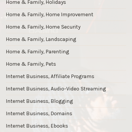
Home & Family, Holidays
Home & Family, Home Improvement
Home & Family, Home Security
Home & Family, Landscaping
Home & Family, Parenting
Home & Family, Pets
Internet Business, Affiliate Programs
Internet Business, Audio-Video Streaming
Internet Business, Blogging
Internet Business, Domains
Internet Business, Ebooks