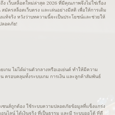
ึง เว็บสล็อตใหม่ล่าสุด 2026 ที่มีคุณภาพจึงไม่ใช่เรื่อง
มัครสล็อตเว็บตรง และเล่นอย่างมีสติ เพื่อให้การเดิม
แท้จริง หวังว่าบทความนี้จะเป็นประโยชน์และช่วยให้
ะปลอดภัย!
ค่ายเกม ไม่ได้ผ่านตัวกลางหรือเอเย่นต์ ทำให้มีความ
ด้าน ครอบคลุมทั้งระบบเกม การเงิน และลูกค้าสัมพันธ์
ลเซนส์ถูกต้อง ใช้ระบบความปลอดภัยข้อมูลที่แข็งแกร่ง
ออนไลน์ ได้เงินจริง ที่เป็นธรรม และมี ระบบออโต้ ที่ดี