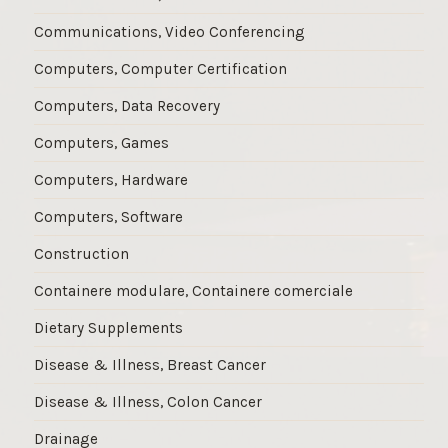
Communications, Video Conferencing
Computers, Computer Certification
Computers, Data Recovery
Computers, Games
Computers, Hardware
Computers, Software
Construction
Containere modulare, Containere comerciale
Dietary Supplements
Disease & Illness, Breast Cancer
Disease & Illness, Colon Cancer
Drainage