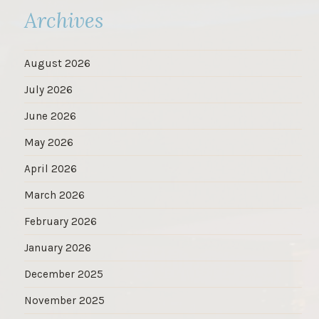
Archives
August 2026
July 2026
June 2026
May 2026
April 2026
March 2026
February 2026
January 2026
December 2025
November 2025