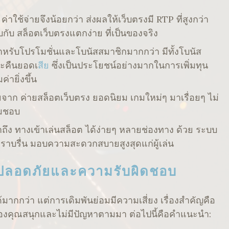
่าใช้จ่ายจึงน้อยกว่า ส่งผลให้เว็บตรงมี RTP ที่สูงกว่า
บกับ สล็อตเว็บตรงแตกง่าย ที่เป็นของจริง
สำหรับโปรโมชั่นและโบนัสสมาชิกมากกว่า มีทั้งโบนัส
ละคืนยอดเ
สีย
ซึ่งเป็นประโยชน์อย่างมากในการเพิ่มทุน
ายิ่งขึ้น
าก ค่ายสล็อตเว็บตรง ยอดนิยม เกมใหม่ๆ มาเรื่อยๆ ไม่
ามชอบ
าถึง ทางเข้าเล่นสล็อต ได้ง่ายๆ หลายช่องทาง ด้วย ระบบ
ะราบรื่น มอบความสะดวกสบายสูงสุดแก่ผู้เล่น
วามปลอดภัยและความรับผิดชอบ
มากกว่า แต่การเดิมพันย่อมมีความเสี่ยง เรื่องสำคัญคือ
นของคุณสนุกและไม่มีปัญหาตามมา ต่อไปนี้คือคำแนะนำ: