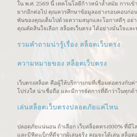
ใน พ.ศ. 2569 นี้ เทคโนโลยีก้าวหน้าล้ำสมัย การเข้าถ
ยากอีกต่อไป คุณควรศึกษาข้อมูลอย่างรอบคอบก่อน ส
พันของคุณเต็มไปด้วยความสนุกและโอกาสดีๆ อย่าง
คุณตัดสินใจเลือก สล็อตเว็บตรง ได้อย่างมั่นใจแล
รวมคำถามน่ารู้เรื่อง สล็อตเว็บตรง
ความหมายของ สล็อตเว็บตรง
เว็บตรงสล็อต คือผู้ให้บริการเกมที่เชื่อมต่อตรงกับ
โปร่งใส น่าเชื่อถือ และมีการจัดการที่ดีกว่าในทุก
เล่นสล็อตเว็บตรงปลอดภัยแค่ไหน
ปลอดภัยแน่นอน ถ้าเลือก เว็บสล็อตตรง100% ที่มีไ
และมีฟีดแบ็กที่ดีจากผู้เล่นจริง คุณจะได้เล่น สล็อต