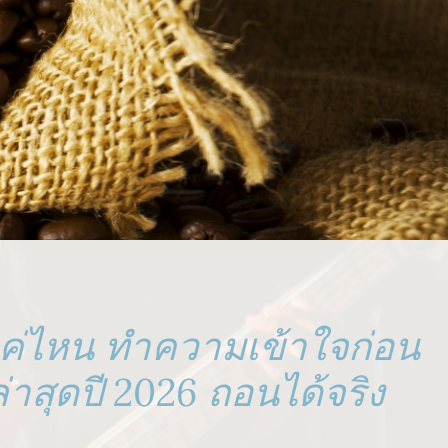
้แค่ไหน ทำความเข้าใจก่อน
ล่าสุดปี 2026 ถอนได้จริง