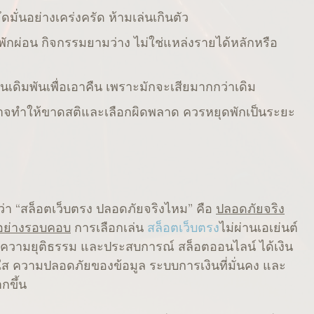
ดมั่นอย่างเคร่งครัด ห้ามเล่นเกินตัว
ารพักผ่อน กิจกรรมยามว่าง ไม่ใช่แหล่งรายได้หลักหรือ
งินเดิมพันเพื่อเอาคืน เพราะมักจะเสียมากกว่าเดิม
 อาจทำให้ขาดสติและเลือกผิดพลาด ควรหยุดพักเป็นระยะ
่า “สล็อตเว็บตรง ปลอดภัยจริงไหม” คือ
ปลอดภัยจริง
บอย่างรอบคอบ
การเลือกเล่น
สล็อตเว็บตรง
ไม่ผ่านเอเย่นต์
่นคง ความยุติธรรม และประสบการณ์ สล็อตออนไลน์ ได้เงิน
่งใส ความปลอดภัยของข้อมูล ระบบการเงินที่มั่นคง และ
กขึ้น