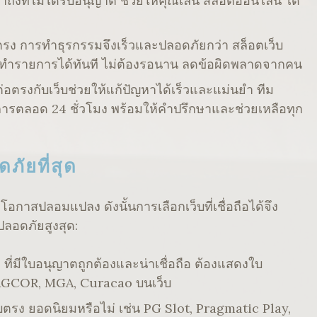
ึงที่ไม่ได้รับอนุญาต ช่วยให้คุณเล่น สล็อตออนไลน์ ได้
บตรง การทำธุรกรรมจึงเร็วและปลอดภัยกว่า สล็อตเว็บ
ทำรายการได้ทันที ไม่ต้องรอนาน ลดข้อผิดพลาดจากคน
อตรงกับเว็บช่วยให้แก้ปัญหาได้เร็วและแม่นยำ ทีม
ิการตลอด 24 ชั่วโมง พร้อมให้คำปรึกษาและช่วยเหลือทุก
ดภัยที่สุด
อกาสปลอมแปลง ดังนั้นการเลือกเว็บที่เชื่อถือได้จึง
ลอดภัยสูงสุด:
ี่มีใบอนุญาตถูกต้องและน่าเชื่อถือ ต้องแสดงใบ
AGCOR, MGA, Curacao บนเว็บ
็บตรง ยอดนิยมหรือไม่ เช่น PG Slot, Pragmatic Play,