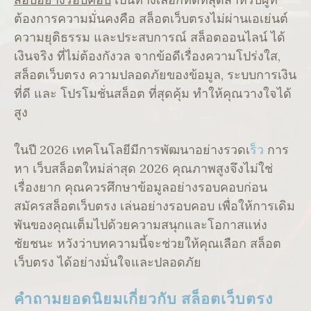
ต้องการความมั่นคงคือ สล็อตเว็บตรงไม่ผ่านเอเย่นต์
ความยุติธรรม และประสบการณ์ สล็อตออนไลน์ ได้
เงินจริง ที่ไม่ต้องกังวล จากข้อดีเรื่องความโปร่งใส,
สล็อตเว็บตรง ความปลอดภัยของข้อมูล, ระบบการเงิน
ที่ดี และ โปรโมชั่นสล็อต ที่สุดคุ้ม ทำให้คุณวางใจได้
สูง
ในปี 2026 เทคโนโลยีมีการพัฒนาอย่างรวดเ
ร็ว
การ
หา เว็บสล็อตใหม่ล่าสุด 2026 คุณภาพสูงจึงไม่ใช่
เรื่องยาก คุณควรศึกษาข้อมูลอย่างรอบคอบก่อน
สมัครสล็อตเว็บตรง เล่นอย่างรอบคอบ เพื่อให้การเดิม
พันของคุณเต็มไปด้วยความสนุกและโอกาสแห่ง
ชัยชนะ หวังว่าบทความนี้จะช่วยให้คุณเลือก สล็อต
เว็บตรง ได้อย่างมั่นใจและปลอดภัย
คำถามยอดนิยมเกี่ยวกับ สล็อตเว็บตรง