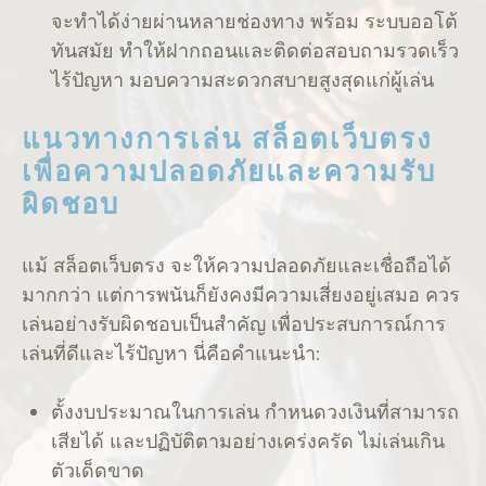
จะทำได้ง่ายผ่านหลายช่องทาง พร้อม ระบบออโต้
ทันสมัย ทำให้ฝากถอนและติดต่อสอบถามรวดเร็ว
ไร้ปัญหา มอบความสะดวกสบายสูงสุดแก่ผู้เล่น
แนวทางการเล่น สล็อตเว็บตรง
เพื่อความปลอดภัยและความรับ
ผิดชอบ
แม้ สล็อตเว็บตรง จะให้ความปลอดภัยและเชื่อถือได้
มากกว่า แต่การพนันก็ยังคงมีความเสี่ยงอยู่เสมอ ควร
เล่นอย่างรับผิดชอบเป็นสำคัญ เพื่อประสบการณ์การ
เล่นที่ดีและไร้ปัญหา นี่คือคำแนะนำ:
ตั้งงบประมาณในการเล่น กำหนดวงเงินที่สามารถ
เสียได้ และปฏิบัติตามอย่างเคร่งครัด ไม่เล่นเกิน
ตัวเด็ดขาด