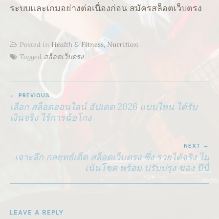
ระบบและเกมอย่างต่อเนื่องก่อน สมัครสล็อตเว็บตรง
Posted in
Health & Fitness, Nutrition
Tagged
สล็อตเว็บตรง
POST
PREVIOUS
NAVIGATION
เลือก สล็อตออนไลน์ อัปเดต 2026 แบบไหน ได้รับ
เงินจริง ไร้การฉ้อโกง
NEXT
เจาะลึก กลยุทธ์เด็ด สล็อตเว็บตรง ซึ่ง รวยได้จริง ไม่
เน้นโชค พร้อม ปรับปรุง ของ ปีนี้
LEAVE A REPLY