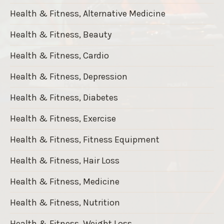
Health & Fitness, Alternative Medicine
Health & Fitness, Beauty
Health & Fitness, Cardio
Health & Fitness, Depression
Health & Fitness, Diabetes
Health & Fitness, Exercise
Health & Fitness, Fitness Equipment
Health & Fitness, Hair Loss
Health & Fitness, Medicine
Health & Fitness, Nutrition
Health & Fitness, Weight Loss