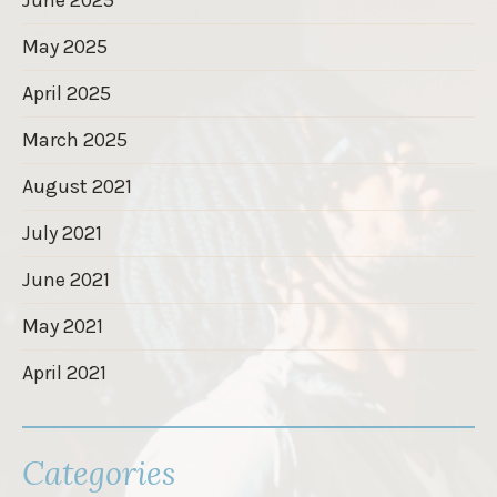
May 2025
April 2025
March 2025
August 2021
July 2021
June 2021
May 2021
April 2021
Categories