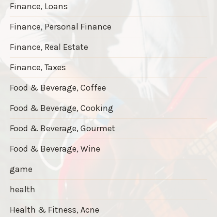
Finance, Loans
Finance, Personal Finance
Finance, Real Estate
Finance, Taxes
Food & Beverage, Coffee
Food & Beverage, Cooking
Food & Beverage, Gourmet
Food & Beverage, Wine
game
health
Health & Fitness, Acne