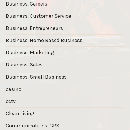
Business, Careers
Business, Customer Service
Business, Entrepreneurs
Business, Home Based Business
Business, Marketing
Business, Sales
Business, Small Business
casino
cctv
Clean Living
Communications, GPS