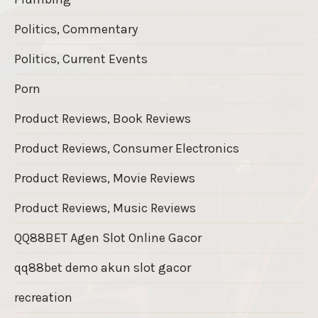
Politics, Commentary
Politics, Current Events
Porn
Product Reviews, Book Reviews
Product Reviews, Consumer Electronics
Product Reviews, Movie Reviews
Product Reviews, Music Reviews
QQ88BET Agen Slot Online Gacor
qq88bet demo akun slot gacor
recreation