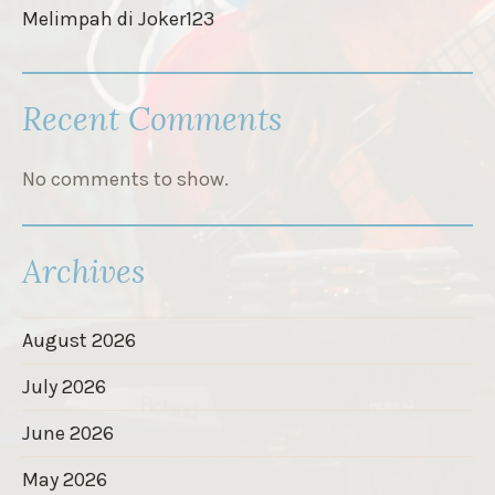
Melimpah di Joker123
Recent Comments
No comments to show.
Archives
August 2026
July 2026
June 2026
May 2026