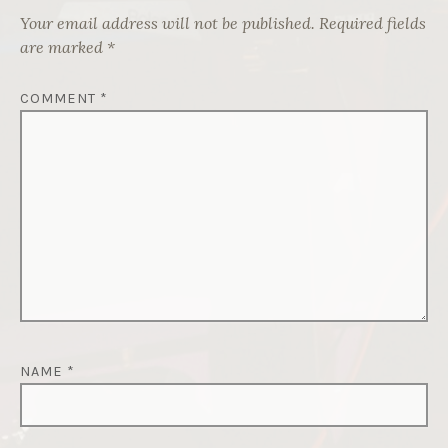
Your email address will not be published.
Required fields
are marked
*
COMMENT
*
NAME
*