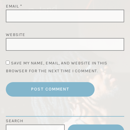
EMAIL
*
WEBSITE
SAVE MY NAME, EMAIL, AND WEBSITE IN THIS
BROWSER FOR THE NEXT TIME I COMMENT.
SEARCH