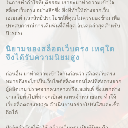
ในการทำกำไรที่ยุติธรรม เราจะมาทำความเข้าใจ
สล็อตเว็บตรง อย่างลึกซึ้ง สิ่งที่ทำให้ต่างจากเว็บ
เอเย่นต์ และสิทธิประโยชน์ที่คุณไม่ควรมองข้าม เพื่อ
ประสบการณ์การเดิมพันที่ดีที่สุด อัปเดตล่าสุดสำหรับ
ปี 2026
นิยามของสล็อตเว็บตรง เหตุใด
จึงได้รับความนิยมสูง
ก่อนอื่น มาทำความเข้าใจกันก่อนว่า สล็อตเว็บตรง
หมายถึงอะไร เป็นเว็บไซต์สล็อตออนไลน์ที่ส่งตรงจาก
ผู้ผลิตเกม ปราศจากคนกลางหรือเอเย่นต์ ซึ่งแตกต่าง
จากเว็บทั่วไปที่มักจะเป็นตัวแทนจำหน่ายเกม ทำให้
เว็บสล็อตตรง100% ดำเนินงานอย่างโปร่งใสและเชื่อ
ถือได้
ปัจจัยสำคัญที่ทำให้ สล็อตเว็บตรง เป็นที่นิยมคือ