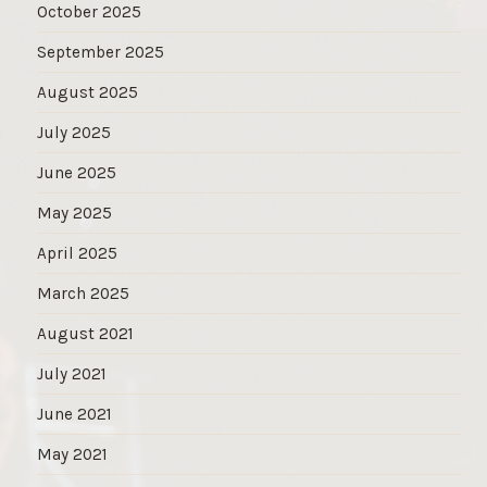
October 2025
September 2025
August 2025
July 2025
June 2025
May 2025
April 2025
March 2025
August 2021
July 2021
June 2021
May 2021