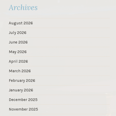
Archives
August 2026
July 2026
June 2026
May 2026
April 2026
March 2026
February 2026
January 2026
December 2025
November 2025