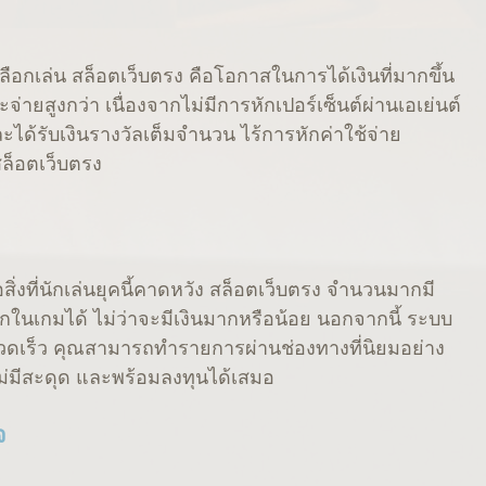
าเลือกเล่น สล็อตเว็บตรง คือโอกาสในการได้เงินที่มากขึ้น
่ายสูงกว่า เนื่องจากไม่มีการหักเปอร์เซ็นต์ผ่านเอเย่นต์
ะได้รับเงินรางวัลเต็มจำนวน ไร้การหักค่าใช้จ่าย
สล็อตเว็บตรง
ที่นักเล่นยุคนี้คาดหวัง สล็อตเว็บตรง จำนวนมากมี
ุกในเกมได้ ไม่ว่าจะมีเงินมากหรือน้อย นอกจากนี้ ระบบ
รวดเร็ว คุณสามารถทำรายการผ่านช่องทางที่นิยมอย่าง
่มีสะดุด และพร้อมลงทุนได้เสมอ
จ