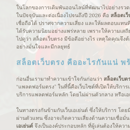
ในโลกของการเดิมพันออนไลน์ที่พัฒนาไปอย่างรวดเร็ว
ในปัจจุบันและต่อเนื่องไปจนถึงปี 2026 คือ
สล็อตเว
เชื่อถือได้ ปราศจากความเสี่ยง และให้ผลตอบแทนที่
ได้รับความนิยมอย่างแพร่หลาย เพราะให้ความเสถีย
ไปดูว่า สล็อตเว็บตรง มีข้อดีอย่างไร เหตุใดคุณจึงต
อย่างมั่นใจและมีกลยุทธ์
สล็อตเว็บตรง คืออะไรกันแน่ พร้
ก่อนอื่นเรามาทำความเข้าใจกันก่อนว่า
สล็อตเว็บต
“แพลตฟอร์มตรง” ในที่นี้คือเว็บไซต์ที่เปิดให้บริก
บริการแพลตฟอร์มหลัก โดยไม่ผ่านตัวกลาง หรือเอเย
ในทางตรงกันข้ามกับเว็บเอเย่นต์ ซึ่งให้บริการ โดย
ผ่านตัวแทน ซึ่งอาจเกิดความเสี่ยงด้านความเชื่อ
เอเย่นต์
จึงเป็นองค์ประกอบหลัก ที่ผู้เล่นต้องให