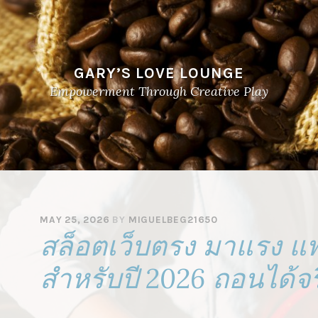
GARY’S LOVE LOUNGE
Empowerment Through Creative Play
MAY 25, 2026
BY
MIGUELBEG21650
สล็อตเว็บตรง มาแรง แ
สำหรับปี 2026 ถอนได้จร