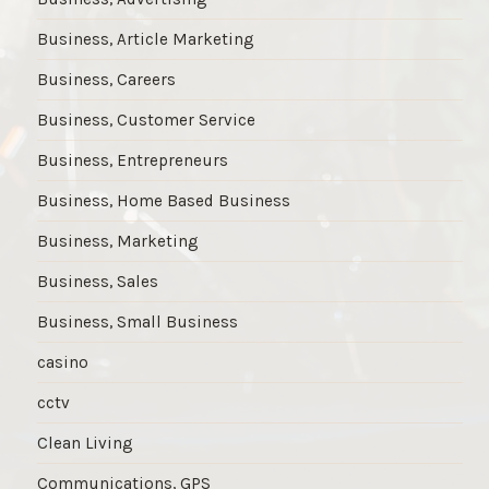
Business, Article Marketing
Business, Careers
Business, Customer Service
Business, Entrepreneurs
Business, Home Based Business
Business, Marketing
Business, Sales
Business, Small Business
casino
cctv
Clean Living
Communications, GPS