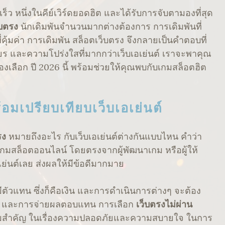
 หนึ่งในคีย์เวิร์ดยอดฮิต และได้รับการจับตามองที่สุด
็บตรง
นักเดิมพันจำนวนมากต่างต้องการ การเดิมพันที่
คุ้มค่า การเดิมพัน สล็อตเว็บตรง จึงกลายเป็นคำตอบที่
ร และความโปร่งใสที่มากกว่าเว็บเอเย่นต์ เราจะพาคุณ
้องเลือก ปี 2026 นี้ พร้อมช่วยให้คุณพบกับเกมสล็อตฮิต
อมเปรียบเทียบเว็บเอเย่นต์
รง
หมายถึงอะไร กับเว็บเอเย่นต์ต่างกันแบบไหน คำว่า
ารเกมสล็อตออนไลน์ โดยตรงจากผู้พัฒนาเกม หรือผู้ให้
่นต์เลย ส่งผลให้มีข้อดีมากมาย
มีตัวแทน ซึ่งก็คือเงิน และการดำเนินการต่างๆ จะต้อง
มั่น และการจ่ายผลตอบแทน การเลือก
เว็บตรงไม่ผ่าน
้ความสำคัญ ในเรื่องความปลอดภัยและความสบายใจ ในการ