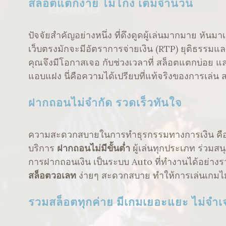
สล็อตแตกง่าย ไม่โกง เต็มจำนวน
ปัจจัยสำคัญอย่างหนึ่ง ที่ดึงดูดผู้เล่นมากมาย หันม
เว็บตรงมักจะมีอัตราการจ่ายเงิน (RTP) ยุติธรรมและจ
คุณจึงมีโอกาสเจอ กับช่วงเวลาที่ สล็อตแตกบ่อย แล
แอบแฝง นี่คือความได้เปรียบที่แท้จริงของการเล่น 
ฝากถอนไม่จำกัด รวดเร็วทันใจ
ความสะดวกสบายในการทำธุรกรรมทางการเงิน คือสิ่ง
บริการ
ฝากถอนไม่มีขั้นต่ำ
ผู้เล่นทุกประเภท ร่วมสน
การฝากถอนเงิน เป็นระบบ Auto ที่ทำงานได้อย่าง
สล็อตวอเลท
ง่ายๆ สะดวกสบาย ทำให้การเล่นเกมไม
รวมสล็อตทุกค่าย มีเกมเยอะแยะ ไม่จำเ