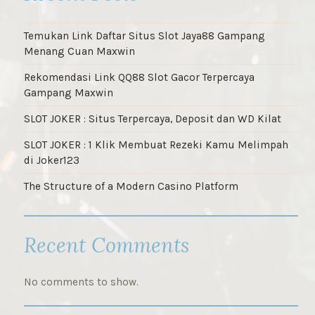
Temukan Link Daftar Situs Slot Jaya88 Gampang
Menang Cuan Maxwin
Rekomendasi Link QQ88 Slot Gacor Terpercaya
Gampang Maxwin
SLOT JOKER : Situs Terpercaya, Deposit dan WD Kilat
SLOT JOKER : 1 Klik Membuat Rezeki Kamu Melimpah
di Joker123
The Structure of a Modern Casino Platform
Recent Comments
No comments to show.