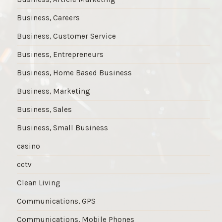
Business, Careers
Business, Customer Service
Business, Entrepreneurs
Business, Home Based Business
Business, Marketing
Business, Sales
Business, Small Business
casino
cctv
Clean Living
Communications, GPS
Communications, Mobile Phones