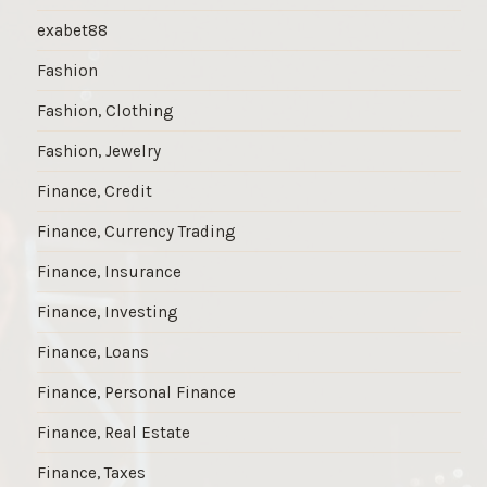
exabet88
Fashion
Fashion, Clothing
Fashion, Jewelry
Finance, Credit
Finance, Currency Trading
Finance, Insurance
Finance, Investing
Finance, Loans
Finance, Personal Finance
Finance, Real Estate
Finance, Taxes