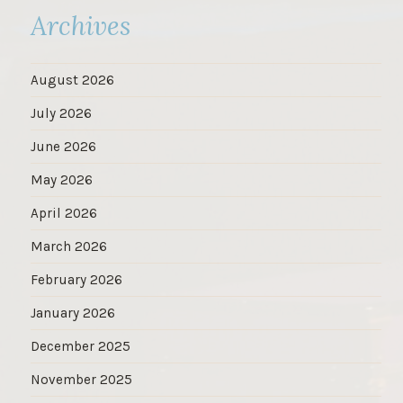
Archives
August 2026
July 2026
June 2026
May 2026
April 2026
March 2026
February 2026
January 2026
December 2025
November 2025