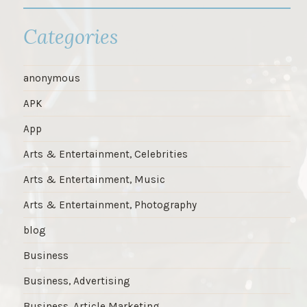
Categories
anonymous
APK
App
Arts & Entertainment, Celebrities
Arts & Entertainment, Music
Arts & Entertainment, Photography
blog
Business
Business, Advertising
Business, Article Marketing