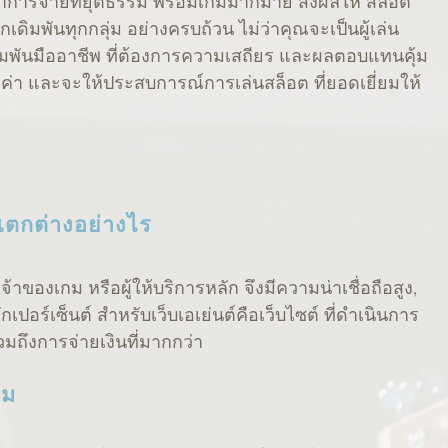
อัตราการจ่ายที่ยุติธรรม พร้อมเกมมากมาย ส่งผลให้ สล็อต
ิมพันทุกกลุ่ม อย่างครบถ้วน ไม่ว่าคุณจะเป็นผู้เล่น
เดิมพันมืออาชีพ ที่ต้องการความเสถียร และผลตอบแทนคุ้ม
้มค่า และจะให้ประสบการณ์การเล่นสล็อต ที่ยอดเยี่ยมให้
อแตกต่างอย่างไร
าของเกม หรือผู้ให้บริการหลัก จึงมีความน่าเชื่อถือสูง,
เปอร์เซ็นต์ สำหรับเว็บเอเย่นต์คือเว็บไซต์ ที่ดำเนินการ
ถึงการจ่ายเงินที่มากกว่า
หม