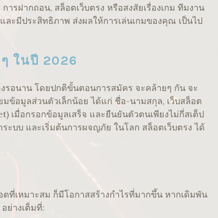
, การฝากถอน, สล็อตเว็บตรง หรือสงสัยเรื่องเกม ทีมงาน
และมีประสิทธิภาพ ส่งผลให้การเล่นเกมของคุณ เป็นไป
ายๆ ในปี 2026
่ต้องรอนาน โดยปกติขั้นตอนการสมัคร จะคล้ายๆ กัน จะ
ข้อมูลส่วนตัวเล็กน้อย ได้แก่ ชื่อ-นามสกุล, เว็บสล็อต
 เมื่อกรอกข้อมูลเสร็จ และยืนยันตัวตนเพียงไม่กี่สเต็ป
าระบบ และเริ่มต้นการผจญภัย ในโลก สล็อตเว็บตรง ได้
อตที่เหมาะสม ก็มีโอกาสสร้างกำไรที่มากขึ้น หากเดิมพัน
อย่างเต็มที่: