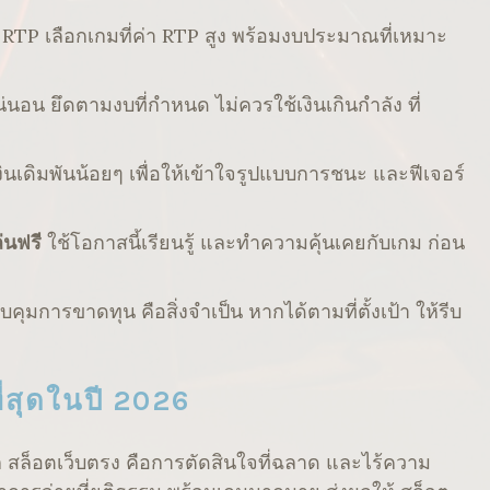
RTP เลือกเกมที่ค่า RTP สูง พร้อมงบประมาณที่เหมาะ
นอน ยึดตามงบที่กำหนด ไม่ควรใช้เงินเกินกำลัง ที่
นเดิมพันน้อยๆ เพื่อให้เข้าใจรูปแบบการชนะ และฟีเจอร์
่นฟรี
ใช้โอกาสนี้เรียนรู้ และทำความคุ้นเคยกับเกม ก่อน
มการขาดทุน คือสิ่งจำเป็น หากได้ตามที่ตั้งเป้า ให้รีบ
ี่สุดในปี 2026
ือก สล็อตเว็บตรง คือการตัดสินใจที่ฉลาด และไร้ความ