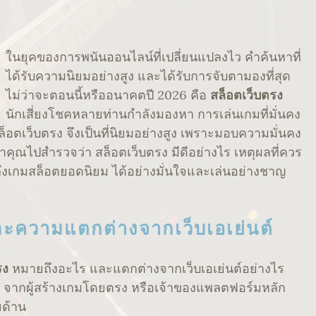
ในยุคของการพนันออนไลน์ที่เปลี่ยนแปลงไว คำค้นหาที่
ได้รับความนิยมอย่างสูง และได้รับการจับตามองที่สุด
ไม่ว่าจะตอนนี้หรืออนาคตปี 2026 คือ
สล็อตเว็บตรง
นักเสี่ยงโชคหลายท่านกำลังมองหา การเล่นเกมที่มั่นคง
ล็อตเว็บตรง จึงเป็นที่นิยมอย่างสูง เพราะมอบความมั่นคง
ะพาคุณไปสำรวจว่า สล็อตเว็บตรง มีดีอย่างไร เหตุผลที่ควร
าถึงเกมสล็อตยอดนิยม ได้อย่างมั่นใจและเล่นอย่างชาญ
ละความแตกต่างจากเว็บเอเย่นต์
รง
หมายถึงอะไร และแตกต่างจากเว็บเอเย่นต์อย่างไร
อต จากผู้สร้างเกมโดยตรง หรือเจ้าของแพลตฟอร์มหลัก
ยด้าน