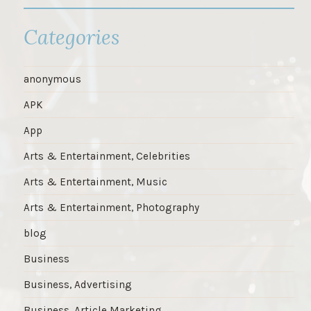
Categories
anonymous
APK
App
Arts & Entertainment, Celebrities
Arts & Entertainment, Music
Arts & Entertainment, Photography
blog
Business
Business, Advertising
Business, Article Marketing