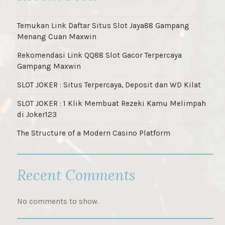
Temukan Link Daftar Situs Slot Jaya88 Gampang
Menang Cuan Maxwin
Rekomendasi Link QQ88 Slot Gacor Terpercaya
Gampang Maxwin
SLOT JOKER : Situs Terpercaya, Deposit dan WD Kilat
SLOT JOKER : 1 Klik Membuat Rezeki Kamu Melimpah
di Joker123
The Structure of a Modern Casino Platform
Recent Comments
No comments to show.