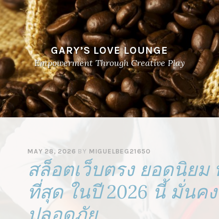
GARY’S LOVE LOUNGE
Empowerment Through Creative Play
MAY 28, 2026
BY
MIGUELBEG21650
สล็อตเว็บตรง ยอดนิยม ทำ
ที่สุด ในปี 2026 นี้ มั่
ปลอดภัย