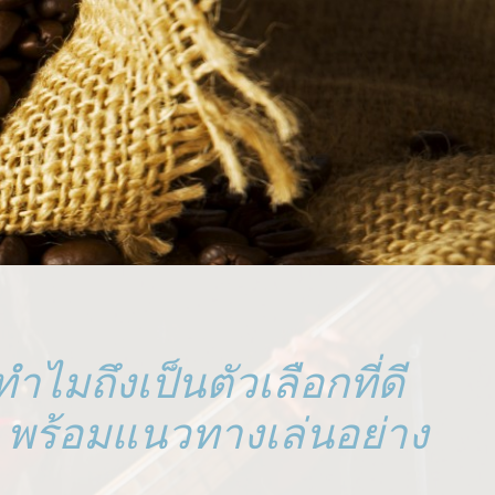
ไมถึงเป็นตัวเลือกที่ดี
นคง พร้อมแนวทางเล่นอย่าง