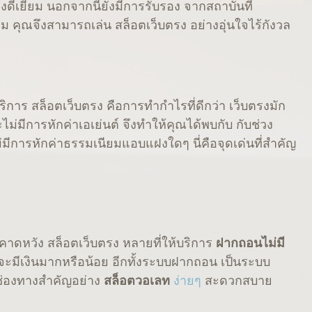
งดีเยี่ยม นอกจากนี้ยังมีการรับรอง จากสถาบันที่
รรม คุณจึงสามารถเล่น สล็อตเว็บตรง อย่างอุ่นใจไร้กังวล
ริการ สล็อตเว็บตรง คือการทำกำไรที่ดีกว่า เว็บตรงมัก
ม่มีการหักค่าเอเย่นต์ จึงทำให้คุณได้พบกับ กับช่วง
่มีการหักค่าธรรมเนียมแอบแฝงใดๆ นี่คือจุดเด่นที่สำคัญ
ี้คาดหวัง สล็อตเว็บตรง หลายที่ให้บริการ
ฝากถอนไม่มี
่าจะมีเงินมากหรือน้อย อีกทั้งระบบฝากถอน เป็นระบบ
ช่องทางสำคัญอย่าง
สล็อตวอเลท
ง่ายๆ
สะดวกสบาย