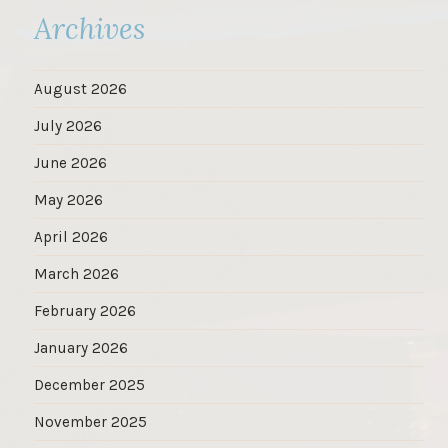
Archives
August 2026
July 2026
June 2026
May 2026
April 2026
March 2026
February 2026
January 2026
December 2025
November 2025