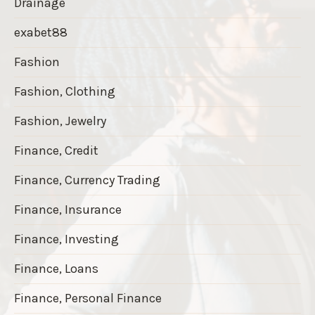
Drainage
exabet88
Fashion
Fashion, Clothing
Fashion, Jewelry
Finance, Credit
Finance, Currency Trading
Finance, Insurance
Finance, Investing
Finance, Loans
Finance, Personal Finance