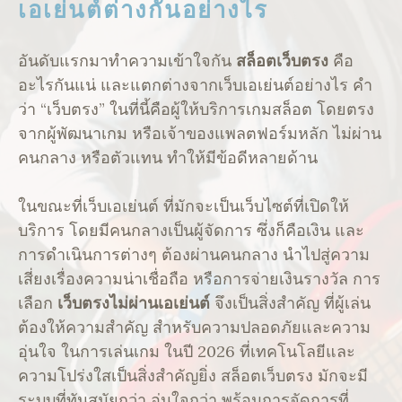
เอเย่นต์ต่างกันอย่างไร
อันดับแรกมาทำความเข้าใจกัน
สล็อตเว็บตรง
คือ
อะไรกันแน่ และแตกต่างจากเว็บเอเย่นต์อย่างไร คำ
ว่า “เว็บตรง” ในที่นี้คือผู้ให้บริการเกมสล็อต โดยตรง
จากผู้พัฒนาเกม หรือเจ้าของแพลตฟอร์มหลัก ไม่ผ่าน
คนกลาง หรือตัวแทน ทำให้มีข้อดีหลายด้าน
ในขณะที่เว็บเอเย่นต์ ที่มักจะเป็นเว็บไซต์ที่เปิดให้
บริการ โดยมีคนกลางเป็นผู้จัดการ ซึ่งก็คือเงิน และ
การดำเนินการต่างๆ ต้องผ่านคนกลาง นำไปสู่ความ
เสี่ยงเรื่องความน่าเชื่อถือ หรือการจ่ายเงินรางวัล การ
เลือก
เว็บตรงไม่ผ่านเอเย่นต์
จึงเป็นสิ่งสำคัญ ที่ผู้เล่น
ต้องให้ความสำคัญ สำหรับความปลอดภัยและความ
อุ่นใจ ในการเล่นเกม ในปี 2026 ที่เทคโนโลยีและ
ความโปร่งใสเป็นสิ่งสำคัญยิ่ง สล็อตเว็บตรง มักจะมี
ระบบที่ทันสมัยกว่า อุ่นใจกว่า พร้อมการจัดการที่