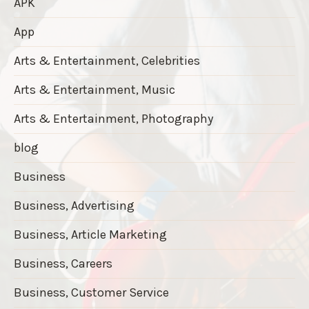
APK
App
Arts & Entertainment, Celebrities
Arts & Entertainment, Music
Arts & Entertainment, Photography
blog
Business
Business, Advertising
Business, Article Marketing
Business, Careers
Business, Customer Service