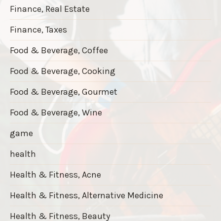
Finance, Real Estate
Finance, Taxes
Food & Beverage, Coffee
Food & Beverage, Cooking
Food & Beverage, Gourmet
Food & Beverage, Wine
game
health
Health & Fitness, Acne
Health & Fitness, Alternative Medicine
Health & Fitness, Beauty