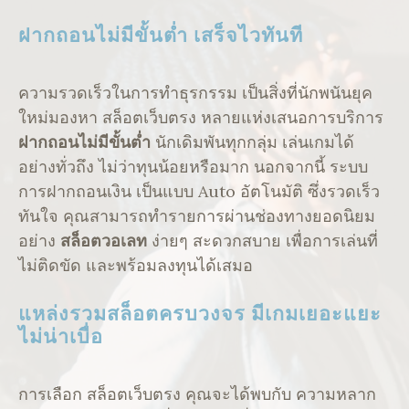
ฝากถอนไม่มีขั้นต่ำ เสร็จไวทันที
ความรวดเร็วในการทำธุรกรรม เป็นสิ่งที่นักพนันยุค
ใหม่มองหา สล็อตเว็บตรง หลายแห่งเสนอการบริการ
ฝากถอนไม่มีขั้นต่ำ
นักเดิมพันทุกกลุ่ม เล่นเกมได้
อย่างทั่วถึง ไม่ว่าทุนน้อยหรือมาก นอกจากนี้ ระบบ
การฝากถอนเงิน เป็นแบบ Auto อัตโนมัติ ซึ่งรวดเร็ว
ทันใจ คุณสามารถทำรายการผ่านช่องทางยอดนิยม
อย่าง
สล็อตวอเลท
ง่ายๆ สะดวกสบาย เพื่อการเล่นที่
ไม่ติดขัด และพร้อมลงทุนได้เสมอ
แหล่งรวมสล็อตครบวงจร มีเกมเยอะแยะ
ไม่น่าเบื่อ
การเลือก สล็อตเว็บตรง คุณจะได้พบกับ ความหลาก