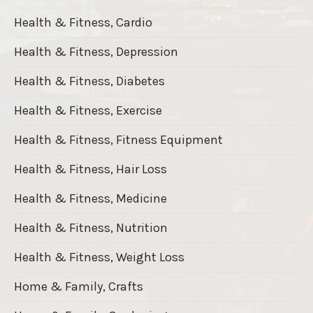
Health & Fitness, Cardio
Health & Fitness, Depression
Health & Fitness, Diabetes
Health & Fitness, Exercise
Health & Fitness, Fitness Equipment
Health & Fitness, Hair Loss
Health & Fitness, Medicine
Health & Fitness, Nutrition
Health & Fitness, Weight Loss
Home & Family, Crafts