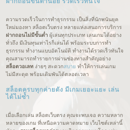
ฝากถอนขั้นต่ำน้อย รวดเร็วทันใจ
ความรวดเร็วในการทำธุรกรรม เป็นสิ่งที่นักพนันยุค
ใหม่มองหา สล็อตเว็บตรง หลายแห่งเสนอการบริการ
ฝากถอนไม่มีขั้นต่ำ
ผู้เล่นทุกประเภท เล่นเกมได้อย่าง
ทั่วถึง มีเงินทุนเท่าไรก็เล่นได้ พร้อมระบบการทำ
ธุรกรรม ทำงานแบบอัตโนมัติ ทำงานได้รวดเร็วทันใจ
คุณสามารถทำรายการผ่านช่องทางสำคัญอย่าง
สล็อตวอเลท
ง่ายๆ สะดวก
สบาย
ทำให้การเล่นเกม
ไม่มีสะดุด พร้อมเดิมพันได้ตลอดเวลา
สล็อตครบทุกค่ายดัง มีเกมเยอะแยะ เล่น
ได้ไม่ซ้ำ
เมื่อเลือกเล่น สล็อตเว็บตรง คุณจะพบเจอ ความหลาก
หลายของเกม ที่เหนือความคาดหมาย เว็บไซต์เหล่านี้