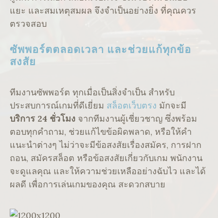
แยะ และสมเหตุสมผล จึงจำเป็นอย่างยิ่ง ที่คุณควร
ตรวจสอบ
ซัพพอร์ตตลอดเวลา และช่วยแก้ทุกข้อ
สงสัย
ทีมงานซัพพอร์ต ทุกเมื่อเป็นสิ่งจำเป็น สำหรับ
ประสบการณ์เกมที่ดีเยี่ยม
สล็อตเว็บตรง
มักจะมี
บริการ 24 ชั่วโมง
จากทีมงานผู้เชี่ยวชาญ ซึ่งพร้อม
ตอบทุกคำถาม, ช่วยแก้ไขข้อผิดพลาด, หรือให้คำ
แนะนำต่างๆ ไม่ว่าจะมีข้อสงสัยเรื่องสมัคร, การฝาก
ถอน, สมัครสล็อต หรือข้อสงสัยเกี่ยวกับเกม พนักงาน
จะดูแลคุณ และให้ความช่วยเหลืออย่างฉับไว และได้
ผลดี เพื่อการเล่นเกมของคุณ สะดวกสบาย