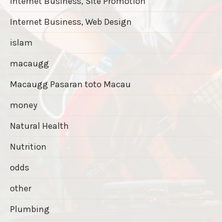
Internet Business, Site Promotion
Internet Business, Web Design
islam
macaugg
Macaugg Pasaran toto Macau
money
Natural Health
Nutrition
odds
other
Plumbing