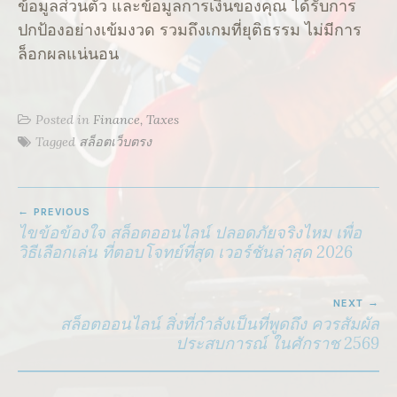
ข้อมูลส่วนตัว และข้อมูลการเงินของคุณ ได้รับการ
ปกป้องอย่างเข้มงวด รวมถึงเกมที่ยุติธรรม ไม่มีการ
ล็อกผลแน่นอน
Posted in
Finance, Taxes
Tagged
สล็อตเว็บตรง
POST
PREVIOUS
NAVIGATION
ไขข้อข้องใจ สล็อตออนไลน์ ปลอดภัยจริงไหม เพื่อ
วิธีเลือกเล่น ที่ตอบโจทย์ที่สุด เวอร์ชันล่าสุด 2026
NEXT
สล็อตออนไลน์ สิ่งที่กำลังเป็นที่พูดถึง ควรสัมผัส
ประสบการณ์ ในศักราช 2569