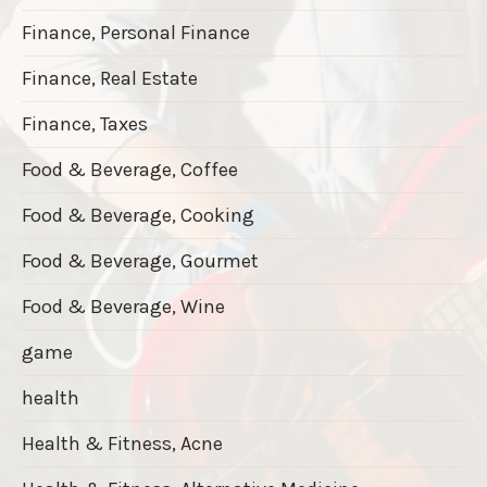
Finance, Personal Finance
Finance, Real Estate
Finance, Taxes
Food & Beverage, Coffee
Food & Beverage, Cooking
Food & Beverage, Gourmet
Food & Beverage, Wine
game
health
Health & Fitness, Acne