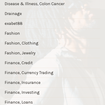
Disease & Illness, Colon Cancer
Drainage
exabet88
Fashion
Fashion, Clothing
Fashion, Jewelry
Finance, Credit
Finance, Currency Trading
Finance, Insurance
Finance, Investing
Finance, Loans