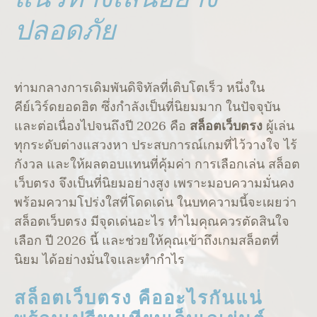
ปลอดภัย
ท่ามกลางการเดิมพันดิจิทัลที่เติบโตเร็ว หนึ่งใน
คีย์เวิร์ดยอดฮิต ซึ่งกำลังเป็นที่นิยมมาก ในปัจจุบัน
และต่อเนื่องไปจนถึงปี 2026 คือ
สล็อตเว็บตรง
ผู้เล่น
ทุกระดับต่างแสวงหา ประสบการณ์เกมที่ไว้วางใจ ไร้
กังวล และให้ผลตอบแทนที่คุ้มค่า การเลือกเล่น สล็อต
เว็บตรง จึงเป็นที่นิยมอย่างสูง เพราะมอบความมั่นคง
พร้อมความโปร่งใสที่โดดเด่น ในบทความนี้จะเผยว่า
สล็อตเว็บตรง มีจุดเด่นอะไร ทำไมคุณควรตัดสินใจ
เลือก ปี 2026 นี้ และช่วยให้คุณเข้าถึงเกมสล็อตที่
นิยม ได้อย่างมั่นใจและทำกำไร
สล็อตเว็บตรง คืออะไรกันแน่