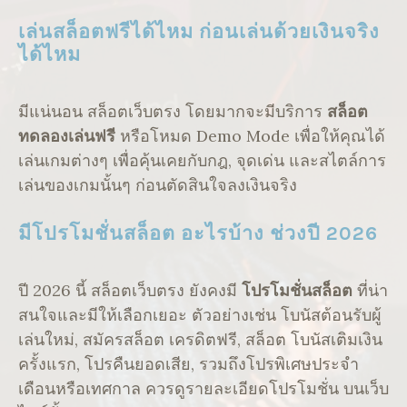
เล่นสล็อตฟรีได้ไหม ก่อนเล่นด้วยเงินจริง
ได้ไหม
มีแน่นอน สล็อตเว็บตรง โดยมากจะมีบริการ
สล็อต
ทดลองเล่นฟรี
หรือโหมด Demo Mode เพื่อให้คุณได้
เล่นเกมต่างๆ เพื่อคุ้นเคยกับกฎ, จุดเด่น และสไตล์การ
เล่นของเกมนั้นๆ ก่อนตัดสินใจลงเงินจริง
มีโปรโมชั่นสล็อต อะไรบ้าง ช่วงปี 2026
ปี 2026 นี้ สล็อตเว็บตรง ยังคงมี
โปรโมชั่นสล็อต
ที่น่า
สนใจและมีให้เลือกเยอะ ตัวอย่างเช่น โบนัสต้อนรับผู้
เล่นใหม่, สมัครสล็อต เครดิตฟรี, สล็อต โบนัสเติมเงิน
ครั้งแรก, โปรคืนยอดเสีย, รวมถึงโปรพิเศษประจำ
เดือนหรือเทศกาล ควรดูรายละเอียดโปรโมชั่น บนเว็บ