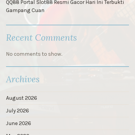
QQ88 Portal Slot88 Resmi Gacor Hari Ini Terbukti
Gampang Cuan
Recent Comments
No comments to show.
Archives
August 2026
July 2026
June 2026