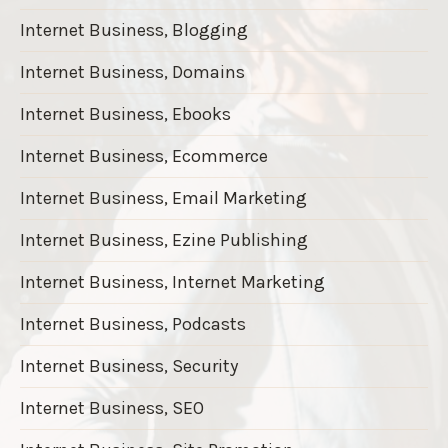
Internet Business, Blogging
Internet Business, Domains
Internet Business, Ebooks
Internet Business, Ecommerce
Internet Business, Email Marketing
Internet Business, Ezine Publishing
Internet Business, Internet Marketing
Internet Business, Podcasts
Internet Business, Security
Internet Business, SEO