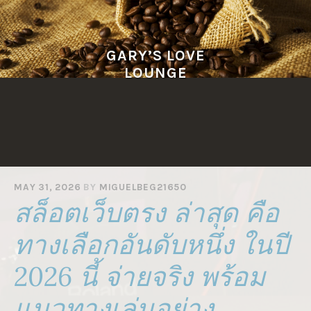
Skip
to
content
GARY’S LOVE
LOUNGE
MAY 31, 2026
BY
MIGUELBEG21650
สล็อตเว็บตรง ล่าสุด คือ
ทางเลือกอันดับหนึ่ง ในปี
2026 นี้ จ่ายจริง พร้อม
แนวทางเล่นอย่าง