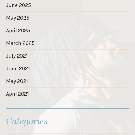
June 2025
May 2025
April 2025
March 2025
July 2021
June 2021
May 2021
April 2021
Categories