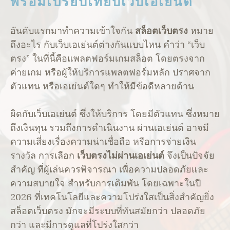
พร้อมเปรียบเทียบเว็บเอเย่นต์
อันดับแรกมาทำความเข้าใจกัน
สล็อตเว็บตรง
หมาย
ถึงอะไร กับเว็บเอเย่นต์ต่างกันแบบไหน คำว่า “เว็บ
ตรง” ในที่นี้คือแพลตฟอร์มเกมสล็อต โดยตรงจาก
ค่ายเกม หรือผู้ให้บริการแพลตฟอร์มหลัก ปราศจาก
ตัวแทน หรือเอเย่นต์ใดๆ ทำให้มีข้อดีหลายด้าน
ผิดกับเว็บเอเย่นต์ ซึ่งให้บริการ โดยมีตัวแทน ซึ่งหมาย
ถึงเงินทุน รวมถึงการดำเนินงาน ผ่านเอเย่นต์ อาจมี
ความเสี่ยงเรื่องความน่าเชื่อถือ หรือการจ่ายเงิน
รางวัล การเลือก
เว็บตรงไม่ผ่านเอเย่นต์
จึงเป็นปัจจัย
สำคัญ ที่ผู้เล่นควรพิจารณา เพื่อความปลอดภัยและ
ความสบายใจ สำหรับการเดิมพัน โดยเฉพาะในปี
2026 ที่เทคโนโลยีและความโปร่งใสเป็นสิ่งสำคัญยิ่ง
สล็อตเว็บตรง มักจะมีระบบที่ทันสมัยกว่า ปลอดภัย
กว่า และมีการดูแลที่โปร่งใสกว่า