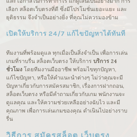
และโอกาสในการทำกำไร แก่ผู้เล่นเป็นอย่างมาก การ
เลือก สล็อตเว็บตรงที่ดี ซึ่งมีโปรโมชั่นเยอะแยะ และ
ยุติธรรม จึงจำเป็นอย่างยิ่ง ที่คุณไม่ควรมองข้าม
เปิดให้บริการ 24/7 แก้ไขปัญหาได้ทันที
ทีมงานที่พร้อมดูแล ทุกเมื่อเป็นสิ่งจำเป็น เพื่อการเล่น
เกมที่ราบรื่น สล็อตเว็บตรง ให้บริการ
บริการ 24
ชั่วโมง
โดยทีมงานมืออาชีพ พร้อมไขทุกปัญหา,
แก้ไขปัญหา, หรือให้คำแนะนำต่างๆ ไม่ว่าคุณจะมี
ปัญหาเกี่ยวกับการสมัครสมาชิก, เรื่องการฝากถอน,
สล็อตเว็บตรง หรือมีคำถามเกี่ยวกับเกม พนักงานจะ
ดูแลคุณ และให้ความช่วยเหลืออย่างฉับไว และมี
คุณภาพ เพื่อการเล่นเกมของคุณ ดำเนินไปอย่างราบ
รื่น
วิธีการ สมัครสล็อต เว็บตรง