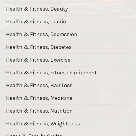
Health & Fitness, Beauty
Health & Fitness, Cardio
Health & Fitness, Depression
Health & Fitness, Diabetes
Health & Fitness, Exercise
Health & Fitness, Fitness Equipment
Health & Fitness, Hair Loss
Health & Fitness, Medicine
Health & Fitness, Nutrition
Health & Fitness, Weight Loss