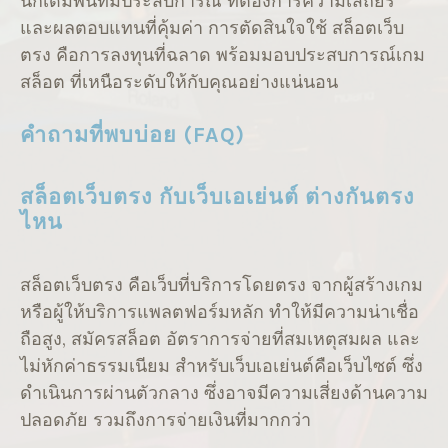
นักเดิมพันที่มีประสบการณ์ ที่ต้องการความเสถียร
และผลตอบแทนที่คุ้มค่า การตัดสินใจใช้ สล็อตเว็บ
ตรง คือการลงทุนที่ฉลาด พร้อมมอบประสบการณ์เกม
สล็อต ที่เหนือระดับให้กับคุณอย่างแน่นอน
คำถามที่พบบ่อย (FAQ)
สล็อตเว็บตรง กับเว็บเอเย่นต์ ต่างกันตรง
ไหน
สล็อตเว็บตรง คือเว็บที่บริการโดยตรง จากผู้สร้างเกม
หรือผู้ให้บริการแพลตฟอร์มหลัก ทำให้มีความน่าเชื่อ
ถือสูง, สมัครสล็อต อัตราการจ่ายที่สมเหตุสมผล และ
ไม่หักค่าธรรมเนียม สำหรับเว็บเอเย่นต์คือเว็บไซต์ ซึ่ง
ดำเนินการผ่านตัวกลาง ซึ่งอาจมีความเสี่ยงด้านความ
ปลอดภัย รวมถึงการจ่ายเงินที่มากกว่า