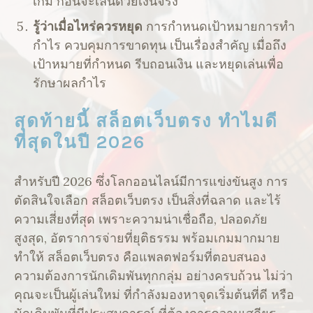
เกม ก่อนจะเล่นด้วยเงินจริง
รู้ว่าเมื่อไหร่ควรหยุด
การกำหนดเป้าหมายการทำ
กำไร ควบคุมการขาดทุน เป็นเรื่องสำคัญ เมื่อถึง
เป้าหมายที่กำหนด รีบถอนเงิน และหยุดเล่นเพื่อ
รักษาผลกำไร
สุดท้ายนี้ สล็อตเว็บตรง ทำไมดี
ที่สุดในปี 2026
สำหรับปี 2026 ซึ่งโลกออนไลน์มีการแข่งขันสูง การ
ตัดสินใจเลือก สล็อตเว็บตรง เป็นสิ่งที่ฉลาด และไร้
ความเสี่ยงที่สุด เพราะความน่าเชื่อถือ, ปลอดภัย
สูงสุด, อัตราการจ่ายที่ยุติธรรม พร้อมเกมมากมาย
ทำให้ สล็อตเว็บตรง คือแพลตฟอร์มที่ตอบสนอง
ความต้องการนักเดิมพันทุกกลุ่ม อย่างครบถ้วน ไม่ว่า
คุณจะเป็นผู้เล่นใหม่ ที่กำลังมองหาจุดเริ่มต้นที่ดี หรือ