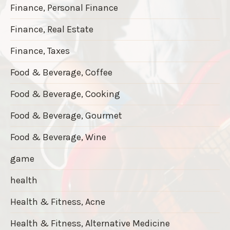
Finance, Personal Finance
Finance, Real Estate
Finance, Taxes
Food & Beverage, Coffee
Food & Beverage, Cooking
Food & Beverage, Gourmet
Food & Beverage, Wine
game
health
Health & Fitness, Acne
Health & Fitness, Alternative Medicine