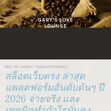
Skip
to
content
GARY’S LOVE
LOUNGE
MAY 30, 2026
BY
RODOLFOCARUSO
สล็อตเว็บตรง ล่าสุด
แพลตฟอร์มอันดับต้นๆ ปี
2026 จ่ายจริง และ
เทคนิคทำกำไรมั่นคง