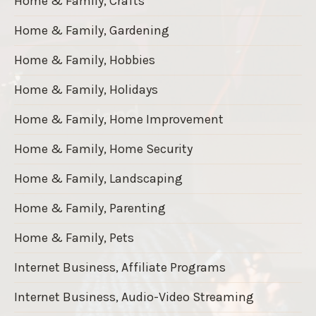
Home & Family, Crafts
Home & Family, Gardening
Home & Family, Hobbies
Home & Family, Holidays
Home & Family, Home Improvement
Home & Family, Home Security
Home & Family, Landscaping
Home & Family, Parenting
Home & Family, Pets
Internet Business, Affiliate Programs
Internet Business, Audio-Video Streaming