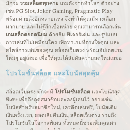
มักจะ
รวมสล็อตทุกค่าย
เกมดังจากทั่วโลก ตัวอย่าง
เช่น PG Slot, Joker Gaming, Pragmatic Play
พร้อมค่ายดังอีกหลายแห่ง จึงทำให้คุณมีทางเลือก
มากมาย และไม่รู้สึกเบื่อหน่าย คุณสามารถเลือกเล่น
เกมสล็อตยอดนิยม
ด้วยธีม ฟีเจอร์เด่น และรูปแบบ
การเล่นที่ไม่เหมือนใคร เพื่อหาเกมที่ตรงใจคุณ และ
สไตล์การเล่นของคุณ สล็อตเว็บตรง พร้อมอัปเดตเกม
ใหม่ๆ อยู่เสมอ เพื่อให้คุณได้สัมผัสความสดใหม่เสมอ
โปรโมชั่นสล็อต และโบนัสสุดคุ้ม
สล็อตเว็บตรง มักจะมี
โปรโมชั่นสล็อต
และโบนัสสุด
พิเศษ เพื่อดึงดูดสมาชิกและคงผู้เล่นไว้ อย่างเช่น
โบนัสสำหรับสมาชิกใหม่, เครดิตเล่นฟรี, โบนัสเติม
เงินครั้งแรก, ยอดเสียคืนเงิน, สล็อตเว็บตรง รวมถึง
โปรโมชั่นในโอกาสพิเศษ ทั้งหมดนี้ช่วยเพิ่มคุณค่า