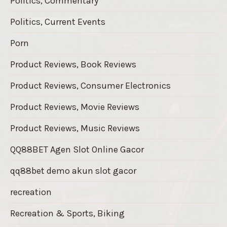
Politics, Commentary
Politics, Current Events
Porn
Product Reviews, Book Reviews
Product Reviews, Consumer Electronics
Product Reviews, Movie Reviews
Product Reviews, Music Reviews
QQ88BET Agen Slot Online Gacor
qq88bet demo akun slot gacor
recreation
Recreation & Sports, Biking