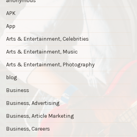
anonymous
APK
App
Arts & Entertainment, Celebrities
Arts & Entertainment, Music
Arts & Entertainment, Photography
blog
Business
Business, Advertising
Business, Article Marketing
Business, Careers