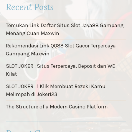
Recent Posts
Temukan Link Daftar Situs Slot Jaya88 Gampang
Menang Cuan Maxwin
Rekomendasi Link QQ88 Slot Gacor Terpercaya
Gampang Maxwin
SLOT JOKER : Situs Terpercaya, Deposit dan WD
Kilat
SLOT JOKER : 1 Klik Membuat Rezeki Kamu
Melimpah di Joker123
The Structure of a Modern Casino Platform