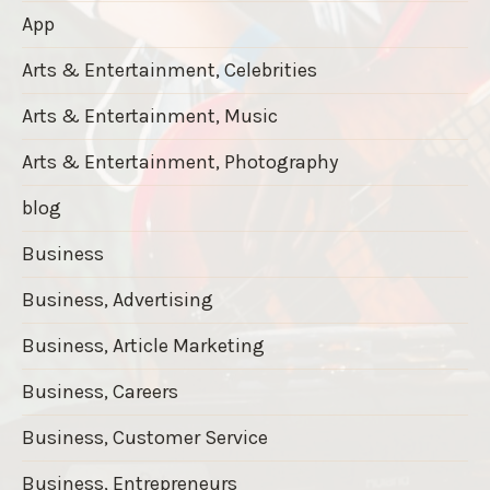
App
Arts & Entertainment, Celebrities
Arts & Entertainment, Music
Arts & Entertainment, Photography
blog
Business
Business, Advertising
Business, Article Marketing
Business, Careers
Business, Customer Service
Business, Entrepreneurs