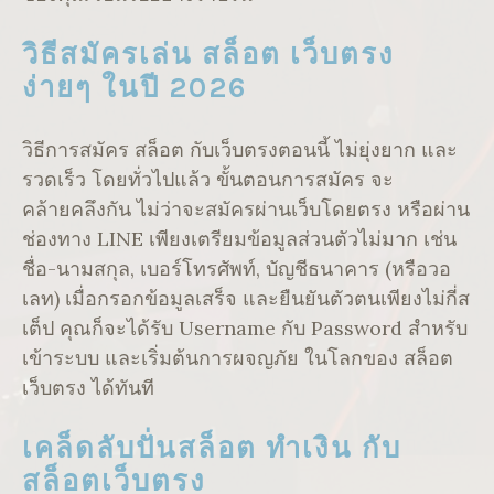
วิธีสมัครเล่น สล็อต เว็บตรง
ง่ายๆ ในปี 2026
วิธีการสมัคร สล็อต กับเว็บตรงตอนนี้ ไม่ยุ่งยาก และ
รวดเร็ว โดยทั่วไปแล้ว ขั้นตอนการสมัคร จะ
คล้ายคลึงกัน ไม่ว่าจะสมัครผ่านเว็บโดยตรง หรือผ่าน
ช่องทาง LINE เพียงเตรียมข้อมูลส่วนตัวไม่มาก เช่น
ชื่อ-นามสกุล, เบอร์โทรศัพท์, บัญชีธนาคาร (หรือวอ
เลท) เมื่อกรอกข้อมูลเสร็จ และยืนยันตัวตนเพียงไม่กี่ส
เต็ป คุณก็จะได้รับ Username กับ Password สำหรับ
เข้าระบบ และเริ่มต้นการผจญภัย ในโลกของ สล็อต
เว็บตรง ได้ทันที
เคล็ดลับปั่นสล็อต ทำเงิน กับ
สล็อตเว็บตรง