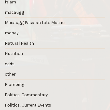
islam
macaugg
Macaugg Pasaran toto Macau
money
Natural Health
Nutrition
odds
other
Plumbing
Politics, Commentary
Politics, Current Events