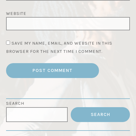
WEBSITE
SAVE MY NAME, EMAIL, AND WEBSITE IN THIS
BROWSER FOR THE NEXT TIME I COMMENT.
SEARCH
SEARCH