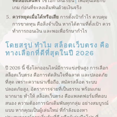
ทดลองเล่นฟรี
ใช้โอกาสนี้เรียน
รู้
เพื่อคุ้นเคยกับ
เกม ก่อนที่จะลงเดิมพันด้วยเงินจริง
ควรหยุดเมื่อได้หรือเสีย
การตั้งเป้ากำไร ควบคุม
การขาดทุน คือสิ่งจำเป็น หากได้ตามที่ตั้งเป้า ควร
ทำการถอนเงิน และพอเพื่อรักษากำไร
โดยสรุป ทำไม สล็อตเว็บตรง คือ
ทางเลือกที่ดีที่สุดในปี 2026
ปี 2026 นี้ ซึ่งโลกออนไลน์มีการแข่งขันสูง การเลือก
สล็อตเว็บตรง คือการตัดสินใจที่ฉลาด และปลอดภัย
ที่สุด เพราะความน่าเชื่อถือ, สมัครสล็อต ระบบ
ปลอดภัยสูง, อัตราการจ่ายที่เป็นธรรม พร้อมเกม
มากมาย ทำให้ สล็อตเว็บตรง คือแพลตฟอร์มที่ตอบ
สนอง ความต้องการนักเดิมพันทุกกลุ่ม อย่างสมบูรณ์
แบบ หากคุณเป็นผู้เล่นใหม่ ที่กำลังมองหา