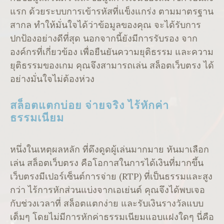
แรก ด้วยระบบการเข้ารหัสที่แข็งแกร่ง ตามมาตรฐาน
สากล ทำให้มั่นใจได้ว่าข้อมูลของคุณ จะได้รับการ
ปกป้องอย่างดีที่สุด นอกจากนี้ยังมีการรับรอง จาก
องค์กรที่เกี่ยวข้อง เพื่อยืนยันความยุติธรรม และความ
ยุติธรรมของเกม คุณจึงสามารถเล่น สล็อตเว็บตรง ได้
อย่างมั่นใจไม่ต้องห่วง
สล็อตแตกบ่อย จ่ายจริง ไร้หักค่า
ธรรมเนียม
หนึ่งในเหตุผลหลัก ที่ดึงดูดผู้เล่นมากมาย หันมาเลือก
เล่น สล็อตเว็บตรง คือโอกาสในการได้เงินที่มากขึ้น
เว็บตรงมีเปอร์เซ็นต์การจ่าย (RTP) ที่เป็นธรรมและสูง
กว่า ไร้การหักส่วนแบ่งจากเอเย่นต์ คุณจึงได้พบเจอ
กับช่วงเวลาที่ สล็อตแตกง่าย และรับเงินรางวัลแบบ
เต็มๆ โดยไม่มีการหักค่าธรรมเนียมแอบแฝงใดๆ นี่คือ