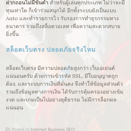
ฝากถอนไม่มีขั้นต่ำ
สำหรับผู้เล่นทุกประเภท ไม่ว่าจะมี
ทุนเท่าใด ก็เข้าร่วมสนุกได้ อีกทั้งระบบยังเป็นแบบ
Auto และทำรายการไว รับรองการทำธุรกรรมทาง
ธนาคาร รวมถึงสล็อตวอเลท เพื่อความสะดวกสบาย
ยิ่งขึ้น
สล็อตเว็บตรง ปลอดภัยจริงไหม
สล็อตเว็บตรง มีความปลอดภัยสูงกว่า เว็บเอเย่นต์
แน่นอนครับ ด้วยการเข้ารหัส SSL, มีใบอนุญาตถูก
ต้อง, และระบบการเงินที่มั่นคง จึงทำให้ข้อมูลส่วนตัว
รวมถึงข้อมูลทางการเงิน ได้รับการคุ้มครองอย่างเข้ม
งวด และเกมเป็นไปอย่างยุติธรรม ไม่มีการล็อกผล
แน่นอน
Posted in
Internet Business, SEO