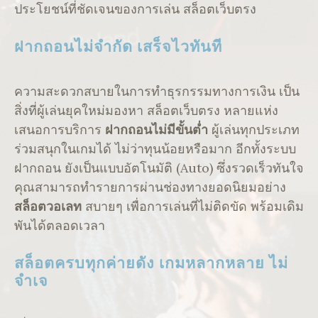
ประโยชน์ที่ชัดเจนของการเล่น สล็อตเว็บตรง
ฝากถอนไม่จำกัด เสร็จไวทันที
ความสะดวกสบายในการทำธุรกรรมทางการเงิน เป็น
สิ่งที่ผู้เล่นยุคใหม่มองหา สล็อตเว็บตรง หลายแห่ง
เสนอการบริการ
ฝากถอนไม่มีขั้นต่ำ
ผู้เล่นทุกประเภท
ร่วมสนุกในเกมได้ ไม่ว่าทุนน้อยหรือมาก อีกทั้งระบบ
ฝากถอน ยังเป็นแบบอัตโนมัติ (Auto) ซึ่งรวดเร็วทันใจ
คุณสามารถทำรายการผ่านช่องทางยอดนิยมอย่าง
สล็อตวอเลท
สบายๆ เพื่อการเล่นที่ไม่ติดขัด พร้อมเดิม
พันได้ตลอดเวลา
สล็อตครบทุกค่ายดัง เกมหลากหลาย ไม่
จำเจ