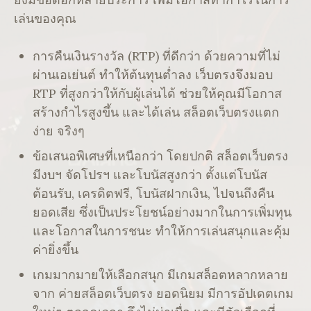
เล่นของคุณ
การคืนเงินรางวัล (RTP) ที่ดีกว่า ด้วยความที่ไม่
ผ่านเอเย่นต์ ทำให้ต้นทุนต่ำลง เว็บตรงจึงมอบ
RTP ที่สูงกว่าให้กับผู้เล่นได้ ช่วยให้คุณมีโอกาส
สร้างกำไรสูงขึ้น และได้เล่น สล็อตเว็บตรงแตก
ง่าย จริงๆ
ข้อเสนอพิเศษที่เหนือกว่า โดยปกติ สล็อตเว็บตรง
มีงบฯ จัดโปรฯ และโบนัสสูงกว่า ตั้งแต่โบนัส
ต้อนรับ, เครดิตฟรี, โบนัสฝากเงิน, ไปจนถึงคืน
ยอดเสีย ซึ่งเป็นประโยชน์อย่างมากในการเพิ่มทุน
และโอกาสในการชนะ ทำให้การเล่นสนุกและคุ้ม
ค่ายิ่งขึ้น
เกมมากมายให้เลือกสนุก มีเกมสล็อตหลากหลาย
จาก ค่ายสล็อตเว็บตรง ยอดนิยม มีการอัปเดตเกม