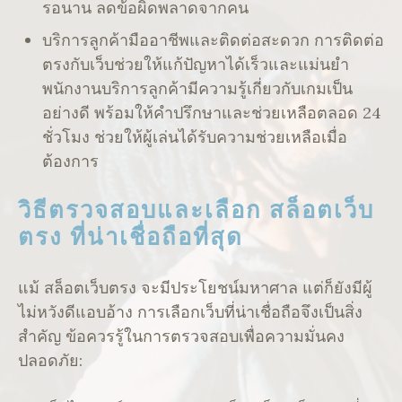
รอนาน ลดข้อผิดพลาดจากคน
บริการลูกค้ามืออาชีพและติดต่อสะดวก การติดต่อ
ตรงกับเว็บช่วยให้แก้ปัญหาได้เร็วและแม่นยำ
พนักงานบริการลูกค้ามีความรู้เกี่ยวกับเกมเป็น
อย่างดี พร้อมให้คำปรึกษาและช่วยเหลือตลอด 24
ชั่วโมง ช่วยให้ผู้เล่นได้รับความช่วยเหลือเมื่อ
ต้องการ
วิธีตรวจสอบและเลือก สล็อตเว็บ
ตรง ที่น่าเชื่อถือที่สุด
แม้ สล็อตเว็บตรง จะมีประโยชน์มหาศาล แต่ก็ยังมีผู้
ไม่หวังดีแอบอ้าง การเลือกเว็บที่น่าเชื่อถือจึงเป็นสิ่ง
สำคัญ ข้อควรรู้ในการตรวจสอบเพื่อความมั่นคง
ปลอดภัย: