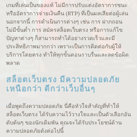
เกมที่เล่นเป็นของแท้ ไม่มีการปรับแต่งอัตราการชนะ
หรืออัตราการจ่ายเงินคืน (RTP) ที่เป็นผลเสียต่อผู้เล่น
นอกจากนี้ การดำเนินการต่างๆ เช่น การ ฝากถอน
ไม่มีขั้นต่ำ การ สมัครสล็อตเว็บตรง หรือการแก้ไข
ปัญหาต่างๆ ก็สามารถทำได้อย่างรวดเร็วและมี
ประสิทธิภาพมากกว่า เพราะเป็นการติดต่อกับผู้ให้
บริการโดยตรง ทำให้ทุกขั้นตอนราบรื่นและลดข้อผิด
พลาด
สล็อตเว็บตรง มีความปลอดภัย
เหนือกว่า ดีกว่าเว็บอื่นๆ
เมื่อพูดถึงความปลอดภัย นี่คือหัวใจสำคัญที่ทำให้
สล็อตเว็บตรง ได้รับความไว้วางใจและเป็นตัวเลือกอัน
ดับต้นๆ ของนักเดิมพัน คุณจะได้รับประโยชน์ด้าน
ความปลอดภัยดังต่อไปนี้