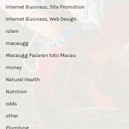
Internet Business, Site Promotion
Internet Business, Web Design
islam
macaugg
Macaugg Pasaran toto Macau
money
Natural Health
Nutrition
odds
other
Plumbing