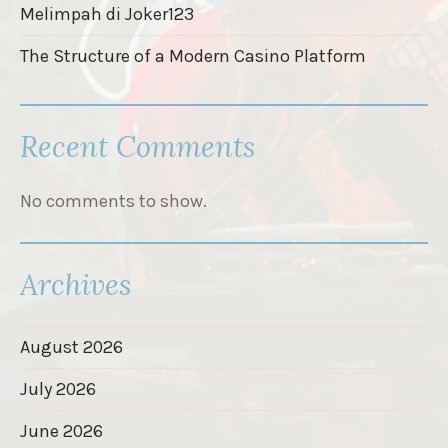
Melimpah di Joker123
The Structure of a Modern Casino Platform
Recent Comments
No comments to show.
Archives
August 2026
July 2026
June 2026