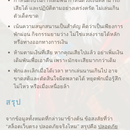
กำหนดงบในการเดิมพัน กำหนดวงเงินที่สามารถ
เสียได้ และปฏิบัติตามอย่างเคร่งครัด ไม่เล่นเกิน
ตัวเด็ดขาด
เน้นความสนุกสนานเป็นสำคัญ คิดว่าเป็นเพียงการ
พักผ่อน กิจกรรมยามว่าง ไม่ใช่แหล่งรายได้หลัก
หรือทางออกทางการเงิน
ห้ามตามเงินที่เสีย หากคุณเสียไปแล้ว อย่าเพิ่มเงิน
เดิมพันเพื่อเอาคืน เพราะมักจะเสียมากกว่าเดิม
พักและเลิกเมื่อได้เวลา หากเล่นนานเกินไป อาจ
ขาดสติและตัดสินใจผิดพลาดได้ หยุดพักเมื่อรู้สึก
ไม่ไหว หรือเมื่อเหนื่อยล้า
สรุป
จากข้อมูลทั้งหมดที่กล่าวมาข้างต้น ข้อสงสัยที่ว่า
“สล็อตเว็บตรง ปลอดภัยจริงไหม” สรุปคือ
ปลอดภัย