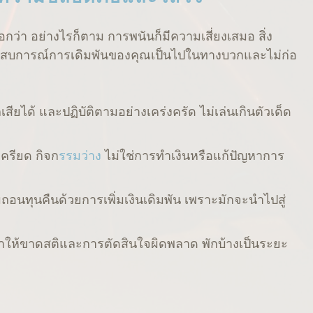
อกว่า อย่างไรก็ตาม การพนันก็มีความเสี่ยงเสมอ สิ่ง
ประสบการณ์การเดิมพันของคุณเป็นไปในทางบวกและไม่ก่อ
ยได้ และปฏิบัติตามอย่างเคร่งครัด ไม่เล่นเกินตัวเด็ด
ครียด กิจก
รรมว่าง
ไม่ใช่การทำเงินหรือแก้ปัญหาการ
ถอนทุนคืนด้วยการเพิ่มเงินเดิมพัน เพราะมักจะนำไปสู่
ทำให้ขาดสติและการตัดสินใจผิดพลาด พักบ้างเป็นระยะ