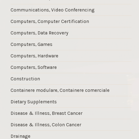
Communications, Video Conferencing
Computers, Computer Certification
Computers, Data Recovery
Computers, Games
Computers, Hardware
Computers, Software
Construction
Containere modulare, Containere comerciale
Dietary Supplements
Disease & Illness, Breast Cancer
Disease & Illness, Colon Cancer
Drainage