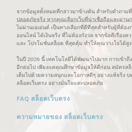
จากข้อมูลทั้งหมดที่กล่าวมาข้างต้น สำหรับคำถามท
ปลอดภัยจริง หากคุณเลือกเว็บที่น่าเชื่อถือและผ
ไม่ผ่านเอเย่นต์ เป็นทางเลือกที่ดีที่สุดสำหรับผู้ท
ออนไลน์ ได้เงินจริง ที่ไม่ต้องกังวล จากข้อดีเรื่อ
และ โปรโมชั่นสล็อต ที่สุดคุ้ม ทำให้คุณวางใจได้สูง
ในปี 2026 นี้ เทคโนโลยีได้พัฒนาไปมาก การเข้าถึง เ
อีกต่อไป เพียงแค่คุณศึกษาข้อมูลให้ดีก่อน สมัครสล
เต็มไปด้วยความสนุกและโอกาสดีๆ อย่างแท้จริง บท
สล็อตเว็บตรง อย่างมั่นใจและปลอดภัย
FAQ สล็อตเว็บตรง
ความหมายของ สล็อตเว็บตรง