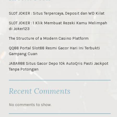
SLOT JOKER : Situs Terpercaya, Deposit dan WD Kilat
SLOT JOKER : 1 Klik Membuat Rezeki Kamu Melimpah
di Joker123
The Structure of a Modern Casino Platform
QQ88 Portal Slot88 Resmi Gacor Hari Ini Terbukti
Gampang Cuan
JABAR88 Situs Gacor Depo 10k AutoQris Pasti Jackpot
Tanpa Potongan
Recent Comments
No comments to show.