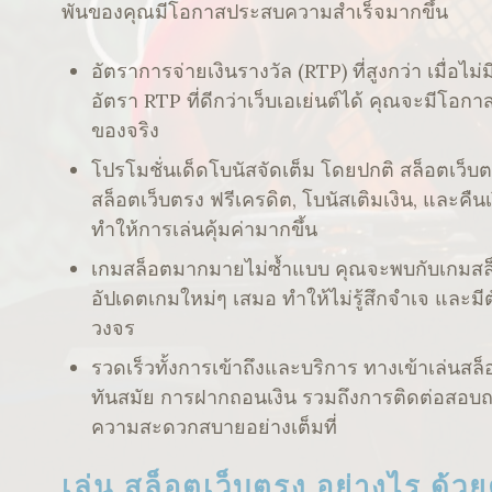
พันของคุณมีโอกาสประสบความสำเร็จมากขึ้น
อัตราการจ่ายเงินรางวัล (RTP) ที่สูงกว่า เมื่อ
อัตรา RTP ที่ดีกว่าเว็บเอเย่นต์ได้ คุณจะมีโอกา
ของจริง
โปรโมชั่นเด็ดโบนัสจัดเต็ม โดยปกติ สล็อตเว็บต
สล็อตเว็บตรง ฟรีเครดิต, โบนัสเติมเงิน, และคืน
ทำให้การเล่นคุ้มค่ามากขึ้น
เกมสล็อตมากมายไม่ซ้ำแบบ คุณจะพบกับเกมสล็
อัปเดตเกมใหม่ๆ เสมอ ทำให้ไม่รู้สึกจำเจ และม
วงจร
รวดเร็วทั้งการเข้าถึงและบริการ ทางเข้าเล่นสล็
ทันสมัย การฝากถอนเงิน รวมถึงการติดต่อสอบถาม
ความสะดวกสบายอย่างเต็มที่
เล่น สล็อตเว็บตรง อย่างไร ด้