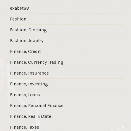
exabet88
Fashion
Fashion, Clothing
Fashion, Jewelry
Finance, Credit
Finance, Currency Trading
Finance, Insurance
Finance, Investing
Finance, Loans
Finance, Personal Finance
Finance, Real Estate
Finance, Taxes