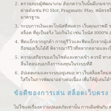
ตรวจสอบผู้พัฒนาเกม สังเกตว่าเว็บนั้นมีเกมจาก
ค่ายดังเช่น PG Slot, Pragmatic Play, สมัครสล
มาตรฐาน
ระบบการเงินและโบนัสที่สมควร เว็บคุณภาพมี ระ
สล็อต ที่ดูเป็นจริง ไม่เกินไป เช่น โบนัส 1000
ฟีดแบ็กจากลูกค้า การดูรีวิวและฟีดแบ็กจากผู้เล
ถือของเว็บได้ดี พิจารณารีวิวที่หลากหลายและเ
ความเสถียรของเว็บไซต์และทางเข้า ควรมี ทางเข้
ลื่นไหลบ่งบอกถึงการลงทุนในระบบที่ดี
อัปเดตเกมและระบบอยู่เสมอ หา เว็บสล็อตใหม่ล
ใส่ใจในการพัฒนาอย่างต่อเนื่อง เพื่อให้ผู้เล่นได้รับส
ข้อดีของการเล่น สล็อตเว็บตรง 
ไม่ใช่แค่เรื่องความปลอดภัยเท่านั้น การเดิมพันกับ ส