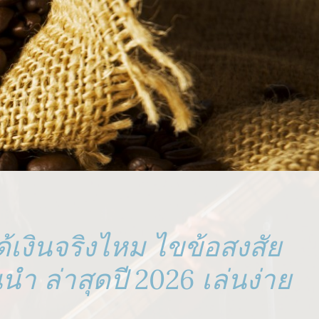
ด้เงินจริงไหม ไขข้อสงสัย
นำ ล่าสุดปี 2026 เล่นง่าย