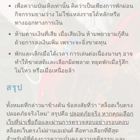
เพื่อความบันเทิงเท่านั้น คิดว่าเป็นเพียงการพักผ่อน
กิจกรรมยามว่าง ไม่ใช่แหล่งรายได้หลักหรือ
ทางออกทางการเงิน
ห้ามตามเงินที่เสีย เมื่อเสียเงิน ห้ามพยายามกู้คืน
ด้วยการลงเงินเพิ่ม เพราะจะยิ่งขาดทุน
พักและเลิกเมื่อได้เวลา การเล่นต่อเนื่องนานๆ อาจ
ทำให้ขาดสติและเลือกผิดพลาด หยุดพักเมื่อรู้สึก
ไม่ไหว หรือเมื่อเหนื่อยล้า
สรุป
ทั้งหมดที่กล่าวมาข้างต้น ข้อสงสัยที่ว่า “สล็อตเว็บตรง
ปลอดภัยจริงไหม” สรุปคือ
ปลอดภัยจริง หากคุณเลือก
เว็บที่น่าเชื่อถือและผ่านการตรวจสอบอย่างรอบคอบ
สล็อตเว็บตรงไม่ผ่านเอเย่นต์ คือทางเลือกที่ดีสุด
สำหรับผู้ที่ต้องการความมั่นคง ความยุติธรรม และ