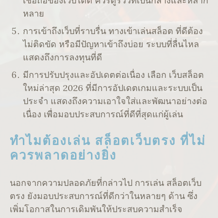
เชื่อถือของเว็บได้ดี ควรดูรีวิวที่เป็นกลางและหลาก
หลาย
การเข้าถึงเว็บที่ราบรื่น ทางเข้าเล่นสล็อต ที่ดีต้อง
ไม่ติดขัด หรือมีปัญหาเข้าถึงบ่อย ระบบที่ลื่นไหล
แสดงถึงการลงทุนที่ดี
มีการปรับปรุงและอัปเดตต่อเนื่อง เลือก เว็บสล็อต
ใหม่ล่าสุด 2026 ที่มีการอัปเดตเกมและระบบเป็น
ประจำ แสดงถึงความเอาใจใส่และพัฒนาอย่างต่อ
เนื่อง เพื่อมอบประสบการณ์ที่ดีที่สุดแก่ผู้เล่น
ทำไมต้องเล่น สล็อตเว็บตรง ที่ไม่
ควรพลาดอย่างยิ่ง
นอกจากความปลอดภัยที่กล่าวไป การเล่น สล็อตเว็บ
ตรง ยังมอบประสบการณ์ที่ดีกว่าในหลายๆ ด้าน ซึ่ง
เพิ่มโอกาสในการเดิมพันให้ประสบความสำเร็จ