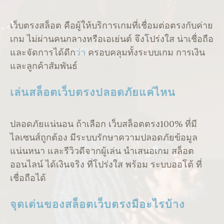
เว็บตรงสล็อต คือผู้ให้บริการเกมที่เชื่อมต่อตรงกับค่าย
เกม ไม่ผ่านคนกลางหรือเอเย่นต์ จึงโปร่งใส น่าเชื่อถือ
และจัดการได้ดีก
ว่า
ครอบคลุมทั้งระบบเกม การเงิน
และลูกค้าสัมพันธ์
เล่นสล็อตเว็บตรงปลอดภัยแค่ไหน
ปลอดภัยแน่นอน ถ้าเลือก เว็บสล็อตตรง100% ที่มี
ไลเซนส์ถูกต้อง มีระบบรักษาความปลอดภัยข้อมูล
แน่นหนา และรีวิวดีจากผู้เล่น นำเสนอเกม สล็อต
ออนไลน์ ได้เงินจริง ที่โปร่งใส พร้อม ระบบออโต้ ที่
เชื่อถือได้
จุดเด่นของสล็อตเว็บตรงมีอะไรบ้าง