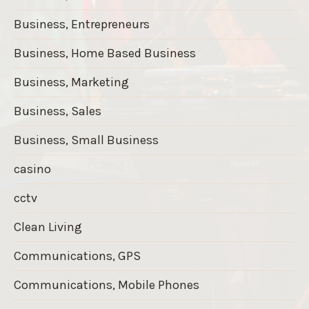
Business, Entrepreneurs
Business, Home Based Business
Business, Marketing
Business, Sales
Business, Small Business
casino
cctv
Clean Living
Communications, GPS
Communications, Mobile Phones