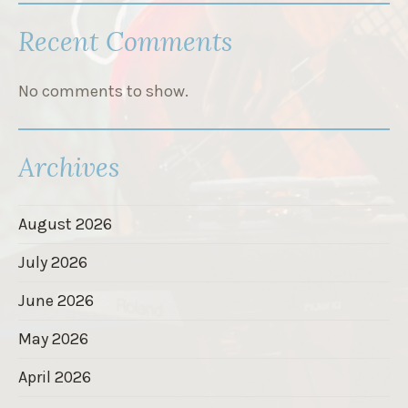
Recent Comments
No comments to show.
Archives
August 2026
July 2026
June 2026
May 2026
April 2026