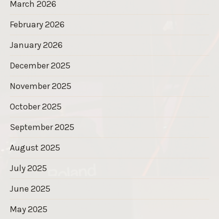
March 2026
February 2026
January 2026
December 2025
November 2025
October 2025
September 2025
August 2025
July 2025
June 2025
May 2025