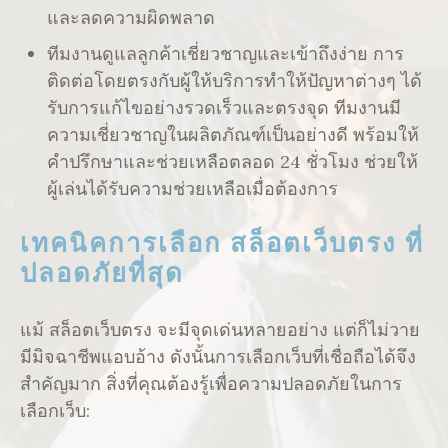
และลดความผิดพลาด
ทีมงานดูแลลูกค้าเชี่ยวชาญและเข้าถึงง่าย การ
ติดต่อโดยตรงกับผู้ให้บริการทำให้ปัญหาต่างๆ ได้
รับการแก้ไขอย่างรวดเร็วและตรงจุด ทีมงานมี
ความเชี่ยวชาญในผลิตภัณฑ์เป็นอย่างดี พร้อมให้
คำปรึกษาและช่วยเหลือตลอด 24 ชั่วโมง ช่วยให้
ผู้เล่นได้รับความช่วยเหลือเมื่อต้องการ
เทคนิคการเลือก สล็อตเว็บตรง ที่
ปลอดภัยที่สุด
แม้ สล็อตเว็บตรง จะมีจุดเด่นหลายอย่าง แต่ก็ไม่วาย
มีมิจฉาชีพแอบอ้าง ดังนั้นการเลือกเว็บที่เชื่อถือได้จึง
สำคัญมาก สิ่งที่คุณต้องรู้เพื่อความปลอดภัยในการ
เลือกเว็บ: