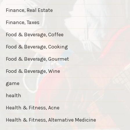
Finance, Real Estate
Finance, Taxes
Food & Beverage, Coffee
Food & Beverage, Cooking
Food & Beverage, Gourmet
Food & Beverage, Wine
game
health
Health & Fitness, Acne
Health & Fitness, Alternative Medicine