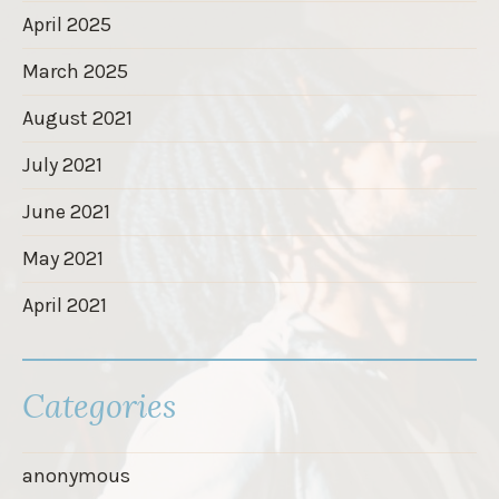
April 2025
March 2025
August 2021
July 2021
June 2021
May 2021
April 2021
Categories
anonymous