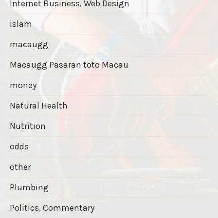
Internet Business, Web Design
islam
macaugg
Macaugg Pasaran toto Macau
money
Natural Health
Nutrition
odds
other
Plumbing
Politics, Commentary