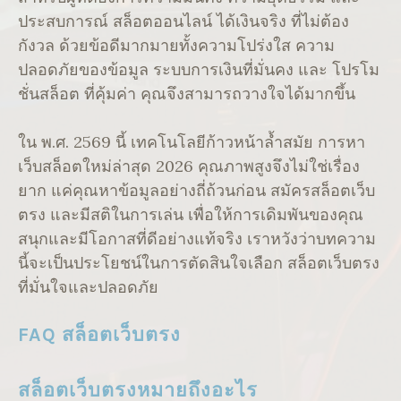
ประสบการณ์ สล็อตออนไลน์ ได้เงินจริง ที่ไม่ต้อง
กังวล ด้วยข้อดีมากมายทั้งความโปร่งใส ความ
ปลอดภัยของข้อมูล ระบบการเงินที่มั่นคง และ โปรโม
ชั่นสล็อต ที่คุ้มค่า คุณจึงสามารถวางใจได้มากขึ้น
ใน พ.ศ. 2569 นี้ เทคโนโลยีก้าวหน้าล้ำสมัย การหา
เว็บสล็อตใหม่ล่าสุด 2026 คุณภาพสูงจึงไม่ใช่เรื่อง
ยาก แค่คุณหาข้อมูลอย่างถี่ถ้วนก่อน สมัครสล็อตเว็บ
ตรง และมีสติในการเล่น เพื่อให้การเดิมพันของคุณ
สนุกและมีโอกาสที่ดีอย่างแท้จริง เราหวังว่าบทความ
นี้จะเป็นประโยชน์ในการตัดสินใจเลือก สล็อตเว็บตรง
ที่มั่นใจและปลอดภัย
FAQ สล็อตเว็บตรง
สล็อตเว็บตรงหมายถึงอะไร