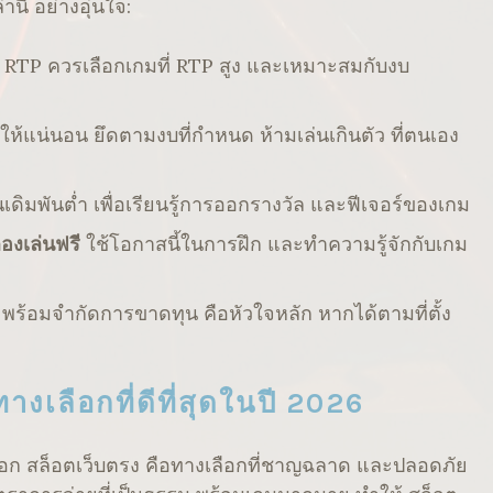
นี้ อย่างอุ่นใจ:
 RTP ควรเลือกเกมที่ RTP สูง และเหมาะสมกับงบ
แน่นอน ยึดตามงบที่กำหนด ห้ามเล่นเกินตัว ที่ตนเอง
ินเดิมพันต่ำ เพื่อเรียนรู้การออกรางวัล และฟีเจอร์ของเกม
องเล่นฟรี
ใช้โอกาสนี้ในการฝึก และทำความรู้จักกับเกม
้อมจำกัดการขาดทุน คือหัวใจหลัก หากได้ตามที่ตั้ง
งเลือกที่ดีที่สุดในปี 2026
ลือก สล็อตเว็บตรง คือทางเลือกที่ชาญฉลาด และปลอดภัย