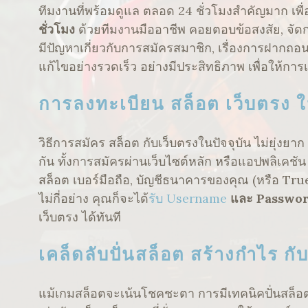
ทีมงานที่พร้อมดูแล ตลอด 24 ชั่วโมงสำคัญมาก เพื่อ
ชั่วโมง
ด้วยทีมงานมืออาชีพ คอยตอบข้อสงสัย, จัดก
มีปัญหาเกี่ยวกับการสมัครสมาชิก, เรื่องการฝากถอ
แก้ไขอย่างรวดเร็ว อย่างมีประสิทธิภาพ เพื่อให้
การลงทะเบียน สล็อต เว็บตรง ใน
วิธีการสมัคร สล็อต กับเว็บตรงในปัจจุบัน ไม่ยุ่งย
กัน ทั้งการสมัครผ่านเว็บไซต์หลัก หรือแอปพลิเคชัน 
สล็อต เบอร์มือถือ, บัญชีธนาคารของคุณ (หรือ Tru
ไม่กี่อย่าง คุณก็จะได
้รับ Username
และ Passwo
เว็บตรง ได้ทันที
เคล็ดลับปั่นสล็อต สร้างกำไร กั
แม้เกมสล็อตจะเน้นโชคชะตา การมีเทคนิคปั่นสล็อตท