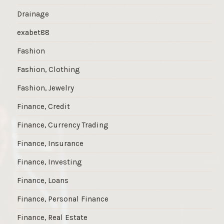
Drainage
exabet88
Fashion
Fashion, Clothing
Fashion, Jewelry
Finance, Credit
Finance, Currency Trading
Finance, Insurance
Finance, Investing
Finance, Loans
Finance, Personal Finance
Finance, Real Estate