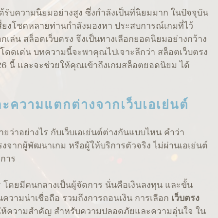
ด้รับความนิยมอย่างสูง ซึ่งกำลังเป็นที่นิยมมาก ในปัจจุบัน
สี่ยงโชคหลายท่านกำลังมองหา ประสบการณ์เกมที่ไว้
กเล่น สล็อตเว็บตรง จึงเป็นทางเลือกยอดนิยมอย่างกว้าง
ี่โดดเด่น บทความนี้จะพาคุณไปเจาะลึกว่า สล็อตเว็บตรง
6 นี้ และจะช่วยให้คุณเข้าถึงเกมสล็อตยอดนิยม ได้
ละความแตกต่างจากเว็บเอเย่นต์
ว่าอย่างไร กับเว็บเอเย่นต์ต่างกันแบบไหน คำว่า
ากผู้พัฒนาเกม หรือผู้ให้บริการตัวจริง ไม่ผ่านเอเย่นต์
ะการ
 โดยมีคนกลางเป็นผู้จัดการ นั่นคือเงินลงทุน และขั้น
้านความน่าเชื่อถือ รวมถึงการถอนเงิน การเลือก
เว็บตรง
ต้องให้ความสำคัญ สำหรับความปลอดภัยและความอุ่นใจ ใน