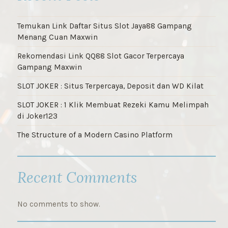
Temukan Link Daftar Situs Slot Jaya88 Gampang
Menang Cuan Maxwin
Rekomendasi Link QQ88 Slot Gacor Terpercaya
Gampang Maxwin
SLOT JOKER : Situs Terpercaya, Deposit dan WD Kilat
SLOT JOKER : 1 Klik Membuat Rezeki Kamu Melimpah
di Joker123
The Structure of a Modern Casino Platform
Recent Comments
No comments to show.