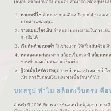
เล่นกับ สล็อตเว็บตรง ที่มั่นคง สามารถใช้กลยุทธ์เหล่า
หาเกมที่ใช่
ศึกษารายละเอียด Paytable และค่า
ประมาณของคุณ
วางแผนเรื่องเงิน
กำหนดงบประมาณในการเล่น ให้
จะเสียได้
เริ่มต้นด้วยเบทต่ำ
ในช่วงแรก ให้เริ่มเล่นด้วยเง
ทดลองเล่นก่อน
หาก สล็อตเว็บตรง มี
สล็อตทดล
ก่อนที่จะลงเดิมพันด้วยเงินจริง
รู้ว่าเมื่อไหร่ควรหยุด
การกำหนดเป้าหมายกำไร พร
เป้า ควรรีบถอนเงิน และพอเพื่อรักษากำไร
บทสรุป ทำไม สล็อตเว็บตรง คือทา
สำหรับปี 2026 ที่การแข่งขันออนไลน์สูงมาก การเ