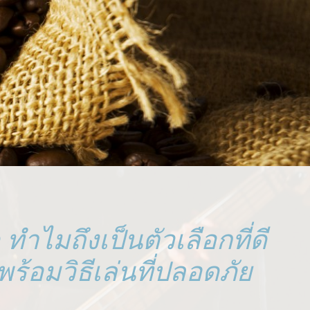
ทำไมถึงเป็นตัวเลือกที่ดี
 พร้อมวิธีเล่นที่ปลอดภัย