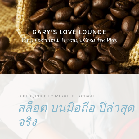
GARY’S LOVE LOUNGE
Empowerment Through Creative Play
JUNE 2, 2026
BY
MIGUELBEG21650
สล็อต บนมือถือ ปีล่าสุด ไ
จริง