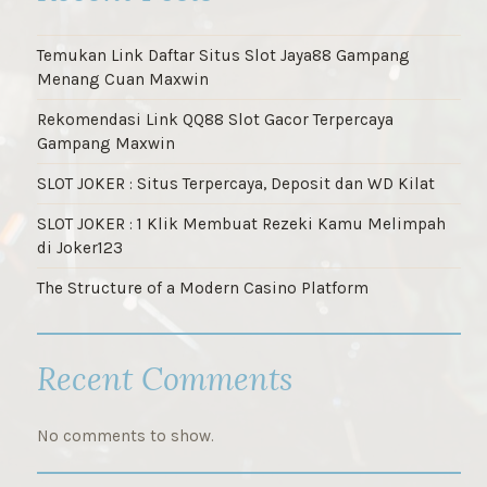
Temukan Link Daftar Situs Slot Jaya88 Gampang
Menang Cuan Maxwin
Rekomendasi Link QQ88 Slot Gacor Terpercaya
Gampang Maxwin
SLOT JOKER : Situs Terpercaya, Deposit dan WD Kilat
SLOT JOKER : 1 Klik Membuat Rezeki Kamu Melimpah
di Joker123
The Structure of a Modern Casino Platform
Recent Comments
No comments to show.