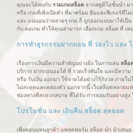
คุณจะได้พบกับ
รวมเกมสล็อต
จากสตูดิโอชั้นนำ ม
หรือ เกมที่เพิ่งเปิดตัว ที่มาพร้อม ธีมและฟีเจอร์ที
และ แน่นอนว่าหลายๆ เกม ก็ ถูกออกแบบมาให้เป็น สล็
กับ คอเกม ทำให้คุณสามารถ เลือกเกม สล็อต ที่ เ
การทำธุรกรรมฝากถอน ที่ ว่องไว และ ไร
เรื่องการเงินมีความสำคัญอย่างยิ่ง ในการเล่น
สล็อต
บริการ ฝากถอนออโต้ ที่ รวดเร็วทันใจ และมีความ มั
หรือ รับเงิน ออกมา ใช้จ่ายได้อย่างไร้กังวล ภายในไ
ไม่สะดุดและคล่องตัว นอกจากนี้ เว็บสล็อตหลายแห
ช่องทางที่สะดวกสบาย ที่ได้รับ การยอมรับอย่างสูง ใ
โปรโมชั่น และ เงินคืน สล็อต สุดยอด
เพื่อตอบแทนลูกค้า แพลตฟอร์ม สล็อต มัก นำเสนอ 