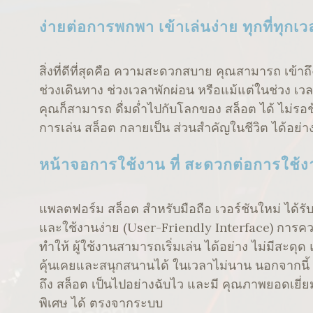
ง่ายต่อการพกพา เข้าเล่นง่าย ทุกที่ทุกเว
สิ่งที่ดีที่สุดคือ ความสะดวกสบาย คุณสามารถ เข้าถึงเ
ช่วงเดินทาง ช่วงเวลาพักผ่อน หรือแม้แต่ในช่วง เวล
คุณก็สามารถ ดื่มด่ำไปกับโลกของ สล็อต ได้ ไม่รอช้
การเล่น สล็อต กลายเป็น ส่วนสำคัญในชีวิต ได้อย่
หน้าจอการใช้งาน ที่ สะดวกต่อการใช้ง
แพลตฟอร์ม สล็อต สำหรับมือถือ เวอร์ชันใหม่ ได
และใช้งานง่าย (User-Friendly Interface) การคว
ทำให้ ผู้ใช้งานสามารถเริ่มเล่น ได้อย่าง ไม่มีสะดุ
คุ้นเคยและสนุกสนานได้ ในเวลาไม่นาน นอกจากนี้ 
ถึง สล็อต เป็นไปอย่างฉับไว และมี คุณภาพยอดเยี
พิเศษ ได้ ตรงจากระบบ