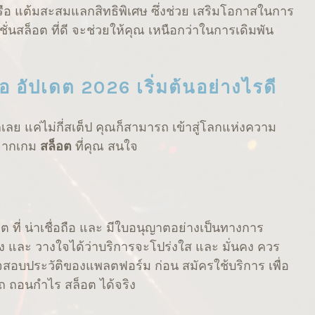
 หรือ แต้มสะสมแลกสิทธิพิเศษ ซึ่งช่วย เสริมโอกาสในการ
ั่นสล็อต ที่ดี จะช่วยให้คุณ เหนือกว่าในการเดิมพัน
อ อัปเดต 2026 เริ่มต้นอย่างไรดี
กเลย แค่ไม่กี่สเต็ป คุณก็สามารถ เข้าสู่โลกแห่งความ
 จากเกม
สล็อต
ที่คุณ สนใจ
ต ที่ น่าเชื่อถือ และ มีใบอนุญาตอย่างเป็นทางการ
าง และ วางใจได้ว่าบริการจะโปร่งใส และ มั่นคง ควร
วจสอบประวัติของแพลตฟอร์ม ก่อน สมัครใช้บริการ เพื่อ
ถ ถอนกำไร สล็อต ได้จริง