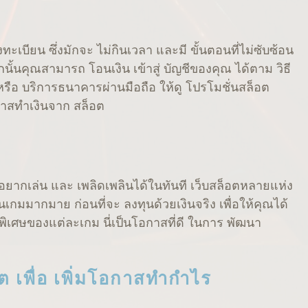
ะเบียน ซึ่งมักจะ ไม่กินเวลา และมี ขั้นตอนที่ไม่ซับซ้อน
กนั้นคุณสามารถ โอนเงิน เข้าสู่ บัญชีของคุณ ได้ตาม วิธี
รือ บริการธนาคารผ่านมือถือ ให้ดู โปรโมชั่นสล็อต
อกาสทำเงินจาก สล็อต
่ อยากเล่น และ เพลิดเพลินได้ในทันที เว็บสล็อตหลายแห่ง
เกมมากมาย ก่อนที่จะ ลงทุนด้วยเงินจริง เพื่อให้คุณได้
อร์พิเศษของแต่ละเกม นี่เป็นโอกาสที่ดี ในการ พัฒนา
 เพื่อ เพิ่มโอกาสทำกำไร