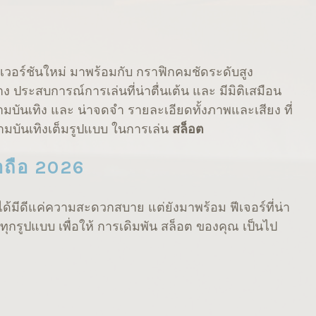
เวอร์ชันใหม่ มาพร้อมกับ กราฟิกคมชัดระดับสูง
าง ประสบการณ์การเล่นที่น่าตื่นเต้น และ มีมิติเสมือน
มบันเทิง และ น่าจดจำ รายละเอียดทั้งภาพและเสียง ที่
วามบันเทิงเต็มรูปแบบ ในการเล่น
สล็อต
อถือ 2026
่ได้มีดีแค่ความสะดวกสบาย แต่ยังมาพร้อม ฟีเจอร์ที่น่า
ทุกรูปแบบ เพื่อให้ การเดิมพัน สล็อต ของคุณ เป็นไป