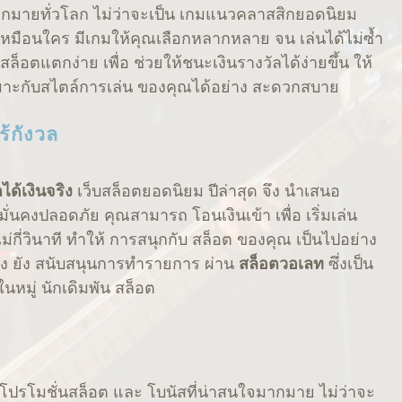
ากมายทั่วโลก ไม่ว่าจะเป็น เกมแนวคลาสสิกยอดนิยม
่ไม่เหมือนใคร มีเกมให้คุณเลือกหลากหลาย จน เล่นได้ไม่ซ้ำ
อตแตกง่าย เพื่อ ช่วยให้ชนะเงินรางวัลได้ง่ายขึ้น ให้
หมาะกับสไตล์การเล่น ของคุณได้อย่าง สะดวกสบาย
้กังวล
ได้เงินจริง
เว็บสล็อตยอดนิยม ปีล่าสุด จึง นำเสนอ
่นคงปลอดภัย คุณสามารถ โอนเงินเข้า เพื่อ เริ่มเล่น
ม่กี่วินาที ทำให้ การสนุกกับ สล็อต ของคุณ เป็นไปอย่าง
่ง ยัง สนับสนุนการทำรายการ ผ่าน
สล็อตวอเลท
ซึ่งเป็น
นหมู่ นักเดิมพัน สล็อต
โปรโมชั่นสล็อต และ โบนัสที่น่าสนใจมากมาย ไม่ว่าจะ