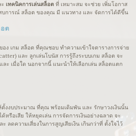
และ
เทคนิคการเล่นสล็อต
ที่ เหมาะสม จะช่วย เพิ่มโอกาส
สบการณ์ สล็อต ของคุณ มี แนวทาง และ จัดการได้ดีขึ้น
็อต
มูล ของ เกม สล็อต ที่คุณชอบ ทำความเข้าใจตารางการจ่าย
Scatter) และ ลูกเล่นโบนัส การรู้ถึงระบบเกม สล็อต จะ
่ และ เมื่อใด นอกจากนี้ แนะนำให้เลือกเล่น สล็อตแตก
ั้งงบประมาณ ที่คุณ พร้อมเดิมพัน และ รักษาวงเงินนั้น
ะ ได้หรือเสีย ให้หยุดเล่น การจัดการเงินอย่างฉลาด จะ
ะ ลดความเสี่ยงในการสูญเสียเงิน เกินกว่าที่ ตั้งใจไว้