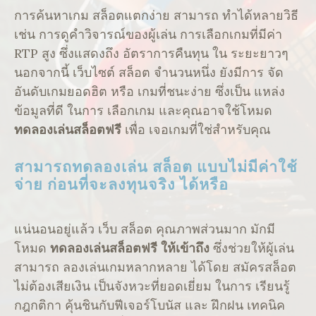
การค้นหาเกม สล็อตแตกง่าย สามารถ ทำได้หลายวิธี
เช่น การดูคำวิจารณ์ของผู้เล่น การเลือกเกมที่มีค่า
RTP สูง ซึ่งแสดงถึง อัตราการคืนทุน ใน ระยะยาวๆ
นอกจากนี้ เว็บไซต์ สล็อต จำนวนหนึ่ง ยังมีการ จัด
อันดับเกมยอดฮิต หรือ เกมที่ชนะง่าย ซึ่งเป็น แหล่ง
ข้อมูลที่ดี ในการ เลือกเกม และคุณอาจใช้โหมด
ทดลองเล่นสล็อตฟรี
เพื่อ เจอเกมที่ใช่สำหรับคุณ
สามารถทดลองเล่น สล็อต แบบไม่มีค่าใช้
จ่าย ก่อนที่จะลงทุนจริง ได้หรือ
แน่นอนอยู่แล้ว เว็บ สล็อต คุณภาพส่วนมาก มักมี
โหมด
ทดลองเล่นสล็อตฟรี
ให้เข้าถึง
ซึ่งช่วยให้ผู้เล่น
สามารถ ลองเล่นเกมหลากหลาย ได้โดย สมัครสล็อต
ไม่ต้องเสียเงิน เป็นจังหวะที่ยอดเยี่ยม ในการ เรียนรู้
กฎกติกา คุ้นชินกับฟีเจอร์โบนัส และ ฝึกฝน เทคนิค