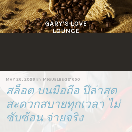
Skip
to
content
GARY’S LOVE
LOUNGE
MAY 26, 2026
BY
MIGUELBEG21650
สล็อต บนมือถือ ปีล่าสุด
สะดวกสบายทุกเวลา ไม่
ซับซ้อน จ่ายจริง