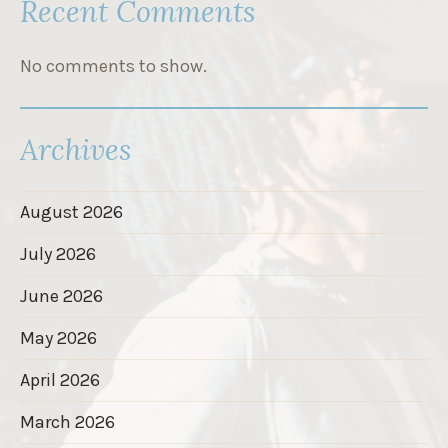
Recent Comments
No comments to show.
Archives
August 2026
July 2026
June 2026
May 2026
April 2026
March 2026