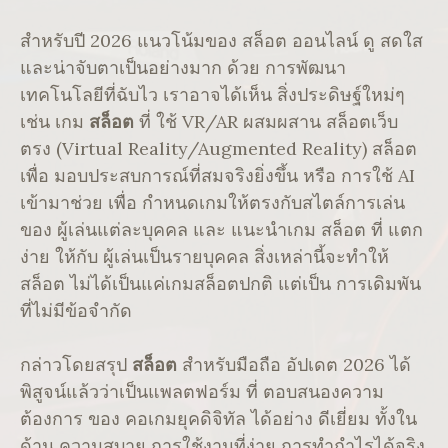
สำหรับปี 2026 แนวโน้มของ สล็อต ออนไลน์ ดู สดใส
และน่าจับตาเป็นอย่างมาก ด้วย การพัฒนา
เทคโนโลยีที่ฉับไว เราอาจได้เห็น สิ่งประดิษฐ์ใหม่ๆ
เช่น เกม
สล็อต
ที่ ใช้ VR/AR ผสมผสาน สล็อตเว็บ
ตรง (Virtual Reality/Augmented Reality) สล็อต
เพื่อ มอบประสบการณ์ที่สมจริงยิ่งขึ้น หรือ การใช้ AI
เข้ามาช่วย เพื่อ กำหนดเกมให้ตรงกับสไตล์การเล่น
ของ ผู้เล่นแต่ละบุคคล และ แนะนำเกม สล็อต ที่ แตก
ง่าย ให้กับ ผู้เล่นเป็นรายบุคคล สิ่งเหล่านี้จะทำให้
สล็อต ไม่ได้เป็นแค่เกมสล็อตปกติ แต่เป็น การเดิมพัน
ที่ไม่มีข้อจำกัด
กล่าวโดยสรุป
สล็อต
สำหรับมือถือ อัปเดต 2026 ได้
พิสูจน์แล้วว่าเป็นแพลตฟอร์ม ที่ ตอบสนองความ
ต้องการ ของ คอเกมยุคดิจิทัล ได้อย่าง ดีเยี่ยม ทั้งใน
ด้าน ความสบาย การใช้งานที่ง่าย การทำกำไรได้จริง