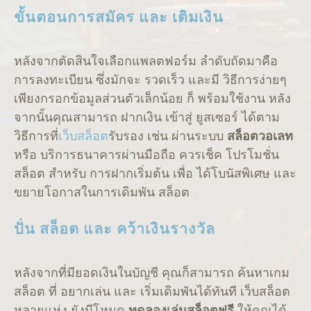
ขั้นตอนการสมัคร และ เติมเงิน
หลังจากตัดสินใจเลือกแพลตฟอร์ม ลำดับถัดมาคือ
การลงทะเบียน ซึ่งมักจะ รวดเร็ว และมี วิธีการง่ายๆ
เพียงกรอกข้อมูลส่วนตัวเล็กน้อย ก็ พร้อมใช้งาน หลัง
จากนั้นคุณสามารถ ฝากเงิน เข้าสู่ ยูสเซอร์ ได้ตาม
วิธีการที่
เว็บสล็อต
รับรอง เช่น ผ่านระบบ
สล็อตวอเลท
หรือ บริการธนาคารผ่านมือถือ ควรเช็ค โปรโมชั่น
สล็อต สำหรับ การฝากเริ่มต้น เพื่อ ได้โบนัสพิเศษ และ
ขยายโอกาสในการเดิมพัน สล็อต
ปั่น สล็อต และ คว้าเงินรางวัล
หลังจากที่มียอดเงินในบัญชี คุณก็สามารถ ค้นหาเกม
สล็อต ที่ อยากเล่น และ เริ่มเดิมพันได้ทันที เว็บสล็อต
หลายแห่ง ยังมีโหมด
ทดลองเล่นสล็อตฟรี
ให้คุณได้