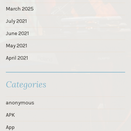
March 2025
July 2021
June 2021
May 2021
April 2021
Categories
anonymous
APK
App