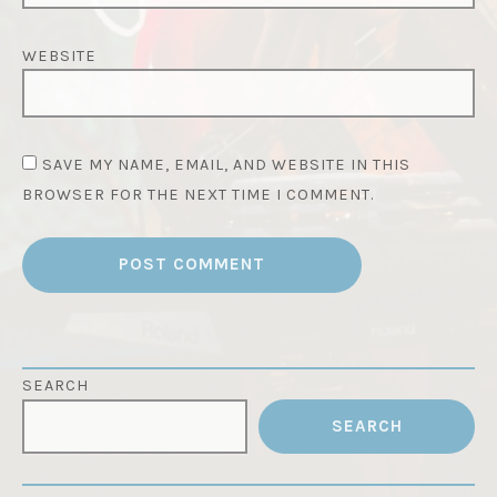
WEBSITE
SAVE MY NAME, EMAIL, AND WEBSITE IN THIS
BROWSER FOR THE NEXT TIME I COMMENT.
SEARCH
SEARCH