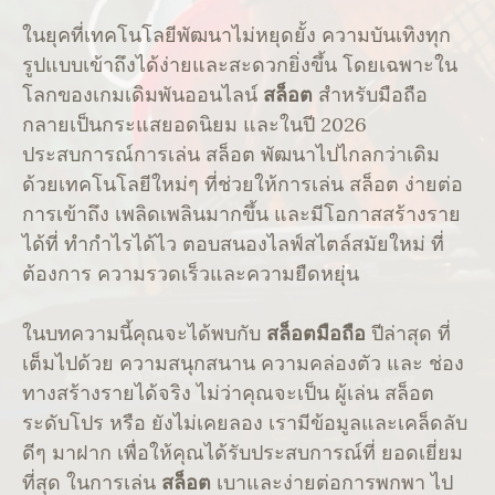
ในยุคที่เทคโนโลยีพัฒนาไม่หยุดยั้ง ความบันเทิงทุก
รูปแบบเข้าถึงได้ง่ายและสะดวกยิ่งขึ้น โดยเฉพาะใน
โลกของเกมเดิมพันออนไลน์
สล็อต
สำหรับมือถือ
กลายเป็นกระแสยอดนิยม และในปี 2026
ประสบการณ์การเล่น สล็อต พัฒนาไปไกลกว่าเดิม
ด้วยเทคโนโลยีใหม่ๆ ที่ช่วยให้การเล่น สล็อต ง่ายต่อ
การเข้าถึง เพลิดเพลินมากขึ้น และมีโอกาสสร้างราย
ได้ที่ ทำกำไรได้ไว ตอบสนองไลฟ์สไตล์สมัยใหม่ ที่
ต้องการ ความรวดเร็วและความยืดหยุ่น
ในบทความนี้คุณจะได้พบกับ
สล็อตมือถือ
ปีล่าสุด ที่
เต็มไปด้วย ความสนุกสนาน ความคล่องตัว และ ช่อง
ทางสร้างรายได้จริง ไม่ว่าคุณจะเป็น ผู้เล่น สล็อต
ระดับโปร หรือ ยังไม่เคยลอง เรามีข้อมูลและเคล็ดลับ
ดีๆ มาฝาก เพื่อให้คุณได้รับประสบการณ์ที่ ยอดเยี่ยม
ที่สุด ในการเล่น
สล็อต
เบาและง่ายต่อการพกพา ไป