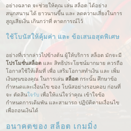
อย่างฉลาด จะช่วยให้คุณ เล่น สล็อต ได้อย่าง
สนุกสนาน ได้ ยาวนานขึ้น และ ลดความเสี่ยงในการ
สูญเสียเงิน เกินกว่าที่ คาดการณ์ไว้
ใช้โบนัสให้คุ้มค่า และ ข้อเสนอสุดพิเศษ
อย่างที่เรากล่าวไปข้างต้น ผู้ให้บริการ สล็อต มักจะมี
โปรโมชั่นสล็อต
และ สิทธิประโยชน์มากมาย ควรถือ
โอกาสใช้ให้เต็มที่ เพื่อ เสริมโอกาสทำเงิน และ เพิ่ม
เงินทุนของคุณ ในการเล่น
สล็อต
กระนั้น ศึกษาข้อ
กำหนดและเงื่อนไข ของ โบนัสอย่างรอบคอบ ก่อนที่
จะ ตัดสิน
ใจรับ
เพื่อให้แน่ใจว่าคุณ เข้าใจข้อ
กำหนดการเดิมพัน และสามารถ ปฏิบัติตามเงื่อนไข
เพื่อถอนเงินได้
อนาคตของ สล็อต เกมมิ่ง