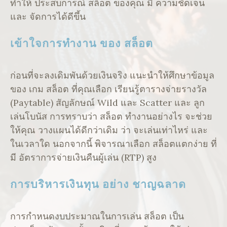
ทำให้ ประสบการณ์ สล็อต ของคุณ มี ความชัดเจน
และ จัดการได้ดีขึ้น
เข้าใจการทำงาน ของ สล็อต
ก่อนที่จะลงเดิมพันด้วยเงินจริง แนะนำให้ศึกษาข้อมูล
ของ เกม สล็อต ที่คุณเลือก เรียนรู้ตารางจ่ายรางวัล
(Paytable) สัญลักษณ์ Wild และ Scatter และ ลูก
เล่นโบนัส การทราบว่า สล็อต ทำงานอย่างไร จะช่วย
ให้คุณ วางแผนได้ดีกว่าเดิม ว่า จะเล่นเท่าไหร่ และ
ในเวลาใด นอกจากนี้ พิจารณาเลือก สล็อตแตกง่าย ที่
มี อัตราการจ่ายเงินคืนผู้เล่น (RTP) สูง
การบริหารเงินทุน อย่าง ชาญฉลาด
การกำหนดงบประมาณในการเล่น สล็อต เป็น