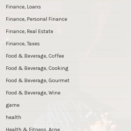
Finance, Loans
Finance, Personal Finance
Finance, Real Estate
Finance, Taxes
Food & Beverage, Coffee
Food & Beverage, Cooking
Food & Beverage, Gourmet
Food & Beverage, Wine
game
health
Health & Fitness, Acne