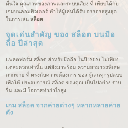
ตื่นใจ คุณภาพของภาพและระบบเสียง ที่ เทียบได้กับ
เกมบนคอมพิวเตอร์ ทำให้ผู้เล่นได้รับ อรรถรสสูงสุด
ในการเล่น
สล็อต
จุดเด่นสำคัญ ของ สล็อต บนมือ
ถือ ปีล่าสุด
แพลตฟอร์ม สล็อต สำหรับมือถือ ในปี 2026 ไม่เพียง
แต่สะดวกเท่านั้น แต่ยังมาพร้อม ความสามารถพิเศษ
มากมาย ที่ ตรงกับความต้องการ ของ ผู้เล่นทุกรูปแบบ
เพื่อให้ ประสบการณ์ สล็อต ของคุณ เป็นไปอย่าง ราบ
รื่น และมี โอกาสทำกำไรสูง
เกม สล็อต จากค่ายต่างๆ หลากหลายค่าย
ดัง