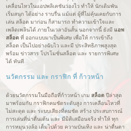
เคลื่อนไหวในแอปพลิเคชันว่องไว ทำให้ นักเดิมพัน
เริ่มสนุก ได้อย่าง ราบรื่น แม้แต่ ผู้ที่ไม่คุ้นเคยกับการ
เล่น สล็อต มาก่อน ก็สามารถ ทำความเข้าใจและ
เพลิดเพลินได้ ภายในเวลาอันสั้น นอกจากนี้ ยังมี
แอพ
สล็อต
ที่ ออกแบบมาเป็นพิเศษ เพื่อให้ การเข้าถึง
สล็อต เป็นไปอย่างฉับไว และมี ประสิทธิภาพสูงสุด
พร้อม ข่าวสาร โปรโมชั่นสล็อต และ รายการพิเศษ
ได้ ทันที
นวัตกรรม และ กราฟิก ที่ ก้าวหน้า
ด้วยนวัตกรรมในมือถือที่ก้าวหน้า เกม
สล็อต
ปีล่าสุด
มาพร้อมกับ กราฟิกคมชัดระดับสูง การเคลื่อนไหวที่
ไม่สะดุด และ ระบบเสียงที่คมชัด สร้าง ประสบการณ์
การเล่นที่น่าตื่นเต้น และ มีมิติเสมือนจริง ทำให้ ทุก
การหมุนวงล้อ เต็มไปด้วย ความบันเทิง และ น่าตื่นตา