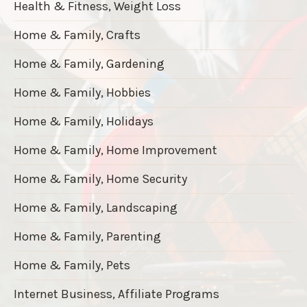
Health & Fitness, Weight Loss
Home & Family, Crafts
Home & Family, Gardening
Home & Family, Hobbies
Home & Family, Holidays
Home & Family, Home Improvement
Home & Family, Home Security
Home & Family, Landscaping
Home & Family, Parenting
Home & Family, Pets
Internet Business, Affiliate Programs