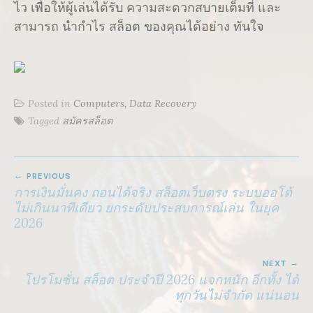
ไว เพื่อให้ผู้เล่นได้รับ ความสะดวกสบายเต็มที่ และ
สามารถ นำกำไร สล็อต ของคุณได้อย่าง ทันใจ
Posted in
Computers, Data Recovery
Tagged
สมัครสล็อต
POST
PREVIOUS
NAVIGATION
การเงินมั่นคง ถอนได้จริง สล็อตเว็บตรง ระบบออโต้
ไม่เกินนาทีเดียว ยกระดับประสบการณ์เล่น ในยุค
2026
NEXT
โปรโมชั่น สล็อต ประจำปี 2026 แจกหนัก อีกทั้ง ได้
ทุกวันไม่จำกัด แน่นอน