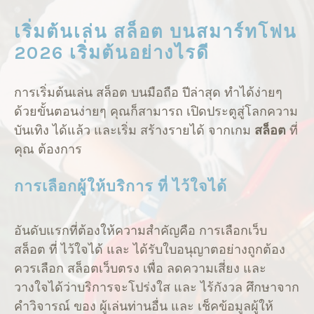
เริ่มต้นเล่น สล็อต บนสมาร์ทโฟน
2026 เริ่มต้นอย่างไรดี
การเริ่มต้นเล่น สล็อต บนมือถือ ปีล่าสุด ทำได้ง่ายๆ
ด้วยขั้นตอนง่ายๆ คุณก็สามารถ เปิดประตูสู่โลกความ
บันเทิง ได้แล้ว และเริ่ม สร้างรายได้ จากเกม
สล็อต
ที่
คุณ ต้องการ
การเลือกผู้ให้บริการ ที่ ไว้ใจได้
อันดับแรกที่ต้องให้ความสำคัญคือ การเลือกเว็บ
สล็อต ที่ ไว้ใจได้ และ ได้รับใบอนุญาตอย่างถูกต้อง
ควรเลือก สล็อตเว็บตรง เพื่อ ลดความเสี่ยง และ
วางใจได้ว่าบริการจะโปร่งใส และ ไร้กังวล ศึกษาจาก
คำวิจารณ์ ของ ผู้เล่นท่านอื่น และ เช็คข้อมูลผู้ให้