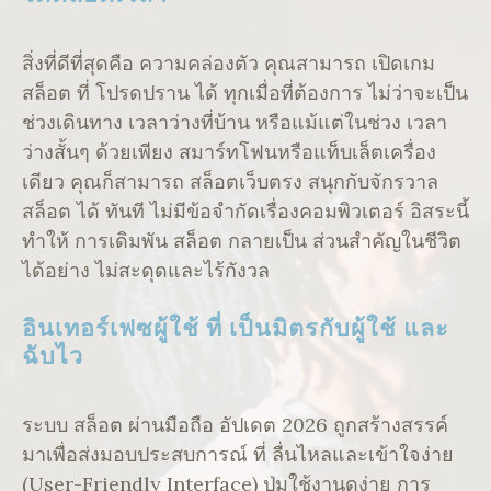
สิ่งที่ดีที่สุดคือ ความคล่องตัว คุณสามารถ เปิดเกม
สล็อต ที่ โปรดปราน ได้ ทุกเมื่อที่ต้องการ ไม่ว่าจะเป็น
ช่วงเดินทาง เวลาว่างที่บ้าน หรือแม้แต่ในช่วง เวลา
ว่างสั้นๆ ด้วยเพียง สมาร์ทโฟนหรือแท็บเล็ตเครื่อง
เดียว คุณก็สามารถ สล็อตเว็บตรง สนุกกับจักรวาล
สล็อต ได้ ทันที ไม่มีข้อจำกัดเรื่องคอมพิวเตอร์ อิสระนี้
ทำให้ การเดิมพัน สล็อต กลายเป็น ส่วนสำคัญในชีวิต
ได้อย่าง ไม่สะดุดและไร้กังวล
อินเทอร์เฟซผู้ใช้ ที่ เป็นมิตรกับผู้ใช้ และ
ฉับไว
ระบบ สล็อต ผ่านมือถือ อัปเดต 2026 ถูกสร้างสรรค์
มาเพื่อส่งมอบประสบการณ์ ที่ ลื่นไหลและเข้าใจง่าย
(User-Friendly Interface) ปุ่มใช้งานดูง่าย การ