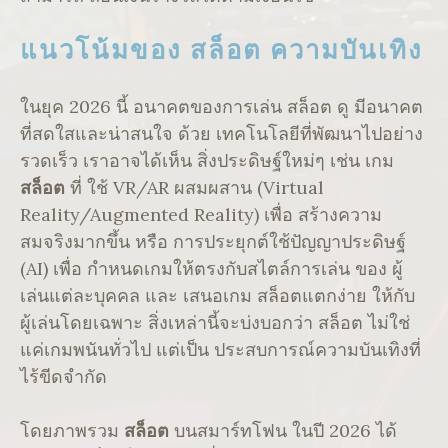
แนวโน้มของ สล็อต ความบันเทิง
ในยุค 2026 นี้ อนาคตของการเล่น สล็อต ดู มีอนาคต
ที่สดใสและน่าสนใจ ด้วย เทคโนโลยีที่พัฒนาไปอย่าง
รวดเร็ว เราอาจได้เห็น สิ่งประดิษฐ์ใหม่ๆ เช่น เกม
สล็อต
ที่ ใช้ VR/AR ผสมผสาน (Virtual
Reality/Augmented Reality) เพื่อ สร้างความ
สมจริงมากขึ้น หรือ การประยุกต์ใช้ปัญญาประดิษฐ์
(AI) เพื่อ กำหนดเกมให้ตรงกับสไตล์การเล่น ของ ผู้
เล่นแต่ละบุคคล และ เสนอเกม สล็อตแตกง่าย ให้กับ
ผู้เล่นโดยเฉพาะ สิ่งเหล่านี้จะบ่งบอกว่า สล็อต ไม่ใช่
แค่เกมพนันทั่วไป แต่เป็น ประสบการณ์ความบันเทิงที่
ไร้ขีดจำกัด
โดยภาพรวม
สล็อต
บนสมาร์ทโฟน ในปี 2026 ได้