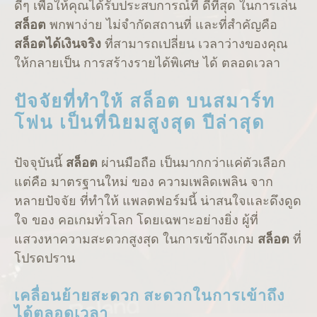
ดีๆ เพื่อให้คุณได้รับประสบการณ์ที่ ดีที่สุด ในการเล่น
สล็อต
พกพาง่าย ไม่จำกัดสถานที่ และที่สำคัญคือ
สล็อตได้เงินจริง
ที่สามารถเปลี่ยน เวลาว่างของคุณ
ให้กลายเป็น การสร้างรายได้พิเศษ ได้ ตลอดเวลา
ปัจจัยที่ทำให้
สล็อต
บนสมาร์ท
โฟน เป็นที่นิยมสูงสุด ปีล่าสุด
ปัจจุบันนี้
สล็อต
ผ่านมือถือ เป็นมากกว่าแค่ตัวเลือก
แต่คือ มาตรฐานใหม่ ของ ความเพลิดเพลิน จาก
หลายปัจจัย ที่ทำให้ แพลตฟอร์มนี้ น่าสนใจและดึงดูด
ใจ ของ คอเกมทั่วโลก โดยเฉพาะอย่างยิ่ง ผู้ที่
แสวงหาความสะดวกสูงสุด ในการเข้าถึงเกม
สล็อต
ที่
โปรดปราน
เคลื่อนย้ายสะดวก สะดวกในการเข้าถึง
ได้ตลอดเวลา