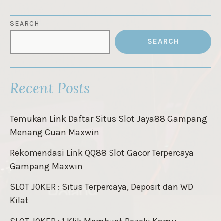
SEARCH
SEARCH
Recent Posts
Temukan Link Daftar Situs Slot Jaya88 Gampang
Menang Cuan Maxwin
Rekomendasi Link QQ88 Slot Gacor Terpercaya
Gampang Maxwin
SLOT JOKER : Situs Terpercaya, Deposit dan WD
Kilat