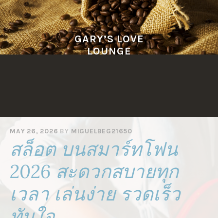
Skip
to
content
GARY’S LOVE
LOUNGE
MAY 26, 2026
BY
MIGUELBEG21650
สล็อต บนสมาร์ทโฟน
2026 สะดวกสบายทุก
เวลา เล่นง่าย รวดเร็ว
ทันใจ