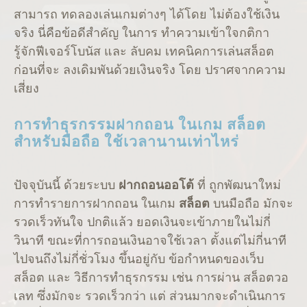
สามารถ ทดลองเล่นเกมต่างๆ ได้โดย ไม่ต้องใช้เงิน
จริง นี่คือข้อดีสำคัญ ในการ ทำความเข้าใจกติกา
รู้จักฟีเจอร์โบนัส และ ลับคม เทคนิคการเล่นสล็อต
ก่อนที่จะ ลงเดิมพันด้วยเงินจริง โดย ปราศจากความ
เสี่ยง
การทำธุรกรรมฝากถอน ในเกม สล็อต
สำหรับมือถือ ใช้เวลานานเท่าไหร่
ปัจจุบันนี้ ด้วยระบบ
ฝากถอนออโต้
ที่ ถูกพัฒนาใหม่
การทำรายการฝากถอน ในเกม
สล็อต
บนมือถือ มักจะ
รวดเร็วทันใจ ปกติแล้ว ยอดเงินจะเข้าภายในไม่กี่
วินาที ขณะที่การถอนเงินอาจใช้เวลา ตั้งแต่ไม่กี่นาที
ไปจนถึงไม่กี่ชั่วโมง ขึ้นอยู่กับ ข้อกำหนดของเว็บ
สล็อต และ วิธีการทำธุรกรรม เช่น การผ่าน สล็อตวอ
เลท ซึ่งมักจะ รวดเร็วกว่า แต่ ส่วนมากจะดำเนินการ