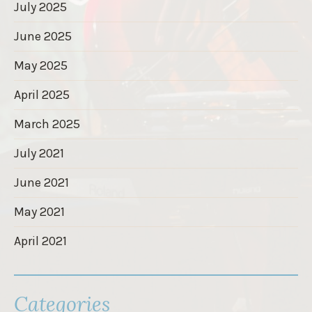
July 2025
June 2025
May 2025
April 2025
March 2025
July 2021
June 2021
May 2021
April 2021
Categories