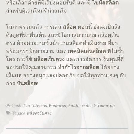
หรือเลือกค่ายที่มีเสียงตอบรับดี และมี
โบนัสสล็อต
สำหรับผู้เล่นใหม่ที่น่าสนใจ
ในภาพรวมแล้ว การเล่น
สล็อต
ตอนนี้ ยังคงเป็นสิ่ง
ดึงดูดที่น่าตื่นเต้น และมีโอกาสมากมาย สล็อตเว็บ
ตรง ด้วยค่ายเกมชั้นนำ เกมสล็อตทำเงินง่าย ที่มา
พร้อมกราฟิกสวยงาม และ
เทคนิคเล่นสล็อต
ที่ไม่ซ้ำ
ใคร การใช้
สล็อตเว็บตรง
และการจัดการเงินทุนที่ดี
จะช่วยให้คุณสามารถ
ทำกำไรจากสล็อต
ได้อย่าง
เห็นผล อย่างสนุกและปลอดภัย ขอให้ทุกท่านเฮงๆ กับ
การ
ปั่นสล็อต
!
Posted in
Internet Business, Audio-Video Streaming
Tagged
สล็อตเว็บตรง
POST