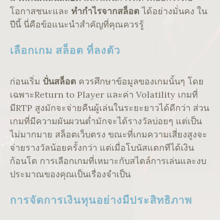
โอกาสชนะและ
ทำกำไรจากสล็อต
ได้อย่างมั่นคง ใน
ปีนี้ นี่คือข้อแนะนำสำคัญที่คุณควรรู้
เลือกเกม สล็อต ที่ลงตัว
ก่อนเริ่ม
ปั่นสล็อต
ควรศึกษาข้อมูลของเกมนั้นๆ โดย
เฉพาะReturn to Player และค่า Volatility เกมที่
มีRTP สูงมักจะจ่ายคืนผู้เล่นในระยะยาวได้ดีกว่า ส่วน
เกมที่มีความผันผวนต่ำมักจะได้รางวัลบ่อยๆ แต่เป็น
ไม่มากมาย สล็อตเว็บตรง ขณะที่เกมความเสี่ยงสูงจะ
จ่ายรางวัลน้อยครั้งกว่า แต่เมื่อโบนัสแตกทีได้เงิน
ก้อนโต การเลือกเกมที่เหมาะกับสไตล์การเล่นและงบ
ประมาณของคุณเป็นเรื่องจำเป็น
การจัดการเงินทุนอย่างมีประสิทธิภาพ