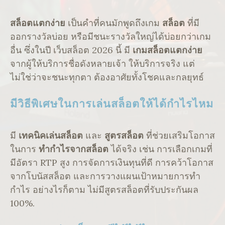
สล็อตแตกง่าย
เป็นคำที่คนมักพูดถึงเกม
สล็อต
ที่มี
ออกรางวัลบ่อย หรือมีชนะรางวัลใหญ่ได้บ่อยกว่าเกม
อื่น ซึ่งในปี เว็บสล็อต 2026 นี้ มี
เกมสล็อตแตกง่าย
จากผู้ให้บริการชื่อดังหลายเจ้า ให้บริการจริง แต่
ไม่ใช่ว่าจะชนะทุกตา ต้องอาศัยทั้งโชคและกลยุทธ์
มีวิธีพิเศษในการเล่นสล็อตให้ได้กำไรไหม
มี
เทคนิคเล่นสล็อต
และ
สูตรสล็อต
ที่ช่วยเสริมโอกาส
ในการ
ทำกำไรจากสล็อต
ได้จริง เช่น การเลือกเกมที่
มีอัตรา RTP สูง การจัดการเงินทุนที่ดี การคว้าโอกาส
จากโบนัสสล็อต และการวางแผนเป้าหมายการทำ
กำไร อย่างไรก็ตาม ไม่มีสูตรสล็อตที่รับประกันผล
100%.