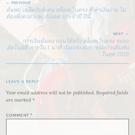
PREVIOUS
NAVIGATION
ค้นพบ เคล็ดลับพิเศษ สล็อตเว็บตรง ที่ ทำเงินง่าย ไม่
ต้องพึ่งดวง และ อัปเดต ประจำปี ปีนี้
NEXT
การเงินมั่นคง ถอนได้จริง สล็อตเว็บตรง ระบบ
อัตโนมัติ ภายใน 1 นาที เปิดประสบการณ์การเดิมพัน
ในยุค 2026
LEAVE A REPLY
Your email address will not be published.
Required fields
are marked
*
COMMENT
*