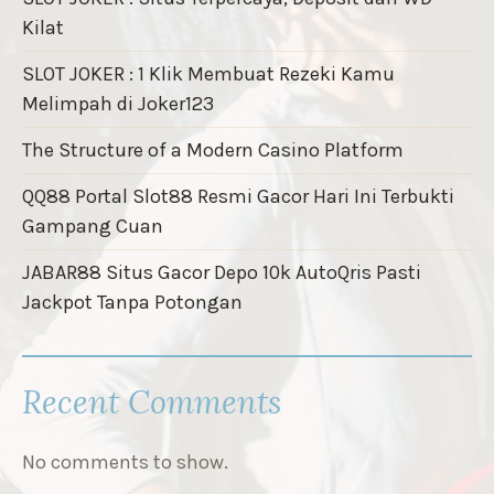
Kilat
SLOT JOKER : 1 Klik Membuat Rezeki Kamu
Melimpah di Joker123
The Structure of a Modern Casino Platform
QQ88 Portal Slot88 Resmi Gacor Hari Ini Terbukti
Gampang Cuan
JABAR88 Situs Gacor Depo 10k AutoQris Pasti
Jackpot Tanpa Potongan
Recent Comments
No comments to show.