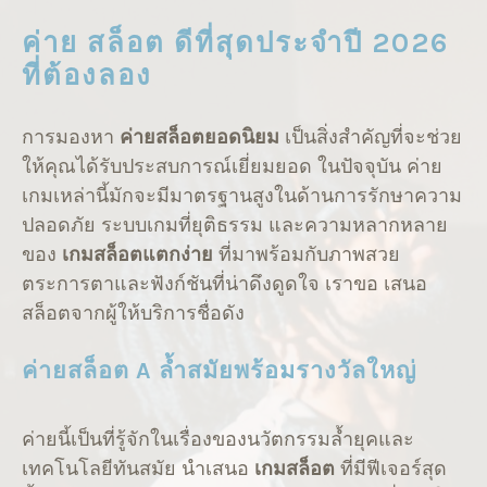
ค่าย สล็อต ดีที่สุดประจำปี 2026
ที่ต้องลอง
การมองหา
ค่ายสล็อตยอดนิยม
เป็นสิ่งสำคัญที่จะช่วย
ให้คุณได้รับประสบการณ์เยี่ยมยอด ในปัจจุบัน ค่าย
เกมเหล่านี้มักจะมีมาตรฐานสูงในด้านการรักษาความ
ปลอดภัย ระบบเกมที่ยุติธรรม และความหลากหลาย
ของ
เกมสล็อตแตกง่าย
ที่มาพร้อมกับภาพสวย
ตระการตาและฟังก์ชันที่น่าดึงดูดใจ เราขอ เสนอ
สล็อตจากผู้ให้บริการชื่อดัง
ค่ายสล็อต A ล้ำสมัยพร้อมรางวัลใหญ่
ค่ายนี้เป็นที่รู้จักในเรื่องของนวัตกรรมล้ำยุคและ
เทคโนโลยีทันสมัย นำเสนอ
เกมสล็อต
ที่มีฟีเจอร์สุด