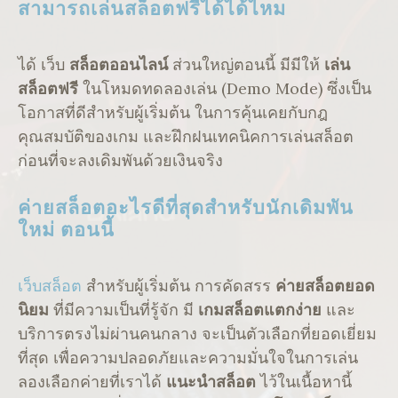
สามารถเล่นสล็อตฟรีได้ได้ไหม
ได้ เว็บ
สล็อตออนไลน์
ส่วนใหญ่ตอนนี้ มีมีให้
เล่น
สล็อตฟรี
ในโหมดทดลองเล่น (Demo Mode) ซึ่งเป็น
โอกาสที่ดีสำหรับผู้เริ่มต้น ในการคุ้นเคยกับกฎ
คุณสมบัติของเกม และฝึกฝนเทคนิคการเล่นสล็อต
ก่อนที่จะลงเดิมพันด้วยเงินจริง
ค่ายสล็อตอะไรดีที่สุดสำหรับนักเดิมพัน
ใหม่ ตอนนี้
เว็บสล็อต
สำหรับผู้เริ่มต้น การคัดสรร
ค่ายสล็อตยอด
นิยม
ที่มีความเป็นที่รู้จัก มี
เกมสล็อตแตกง่าย
และ
บริการตรงไม่ผ่านคนกลาง จะเป็นตัวเลือกที่ยอดเยี่ยม
ที่สุด เพื่อความปลอดภัยและความมั่นใจในการเล่น
ลองเลือกค่ายที่เราได้
แนะนำสล็อต
ไว้ในเนื้อหานี้