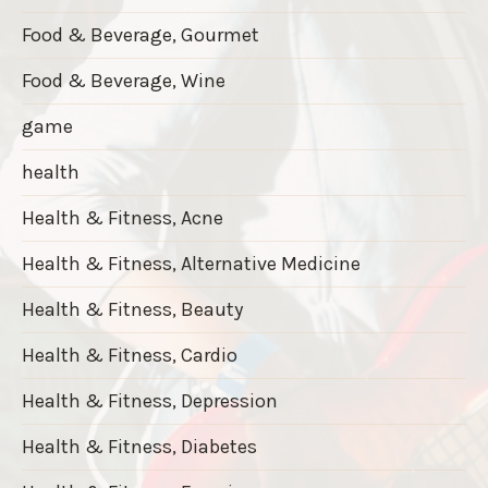
Food & Beverage, Gourmet
Food & Beverage, Wine
game
health
Health & Fitness, Acne
Health & Fitness, Alternative Medicine
Health & Fitness, Beauty
Health & Fitness, Cardio
Health & Fitness, Depression
Health & Fitness, Diabetes