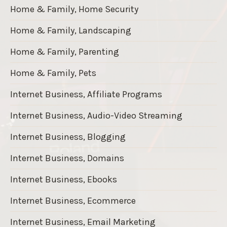
Home & Family, Home Security
Home & Family, Landscaping
Home & Family, Parenting
Home & Family, Pets
Internet Business, Affiliate Programs
Internet Business, Audio-Video Streaming
Internet Business, Blogging
Internet Business, Domains
Internet Business, Ebooks
Internet Business, Ecommerce
Internet Business, Email Marketing