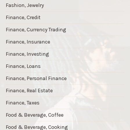
Fashion, Jewelry
Finance, Credit
Finance, Currency Trading
Finance, Insurance
Finance, Investing
Finance, Loans
Finance, Personal Finance
Finance, Real Estate
Finance, Taxes
Food & Beverage, Coffee
Food & Beverage, Cooking