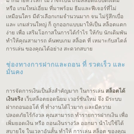
มากมายทั่วโลก ไม่ว่าจะเป็น เกมสล็อตแบบดั้งเดิม
หรือ เกมใหม่เอี่ยม ที่มาพร้อม ธีมและฟีเจอร์ที่ไม่
เหมือนใคร มีตัวเลือกเกมจำนวนมาก จน ไม่รู้สึกเบื่อ
และ เกมส่วนใหญ่ ก็ ถูกออกแบบมาให้เป็น สล็อตแตก
ง่าย เพื่อ เสริมโอกาสในการได้กำไร ให้กับ นักเดิมพัน
ทำให้คุณสามารถ ค้นพบเกม สล็อต ที่ เหมาะกับสไตล์
การเล่น ของคุณได้อย่าง สะดวกสบาย
ช่องทางการฝากและถอน ที่ รวดเร็ว และ
มั่นคง
การจัดการเงินเป็นสิ่งสำคัญมาก ในการเล่น
สล็อตได้
เงินจริง
เว็บสล็อตยอดนิยม เวอร์ชันใหม่ จึง มีระบบ
ฝากถอนออโต้ ที่ ทำงานได้ไวมาก และมีความ
ปลอดภัยไร้กังวล คุณสามารถ ทำรายการฝากเงิน เพื่อ
เพิ่มยอดเงิน หรือ ถอนเงินรางวัล ออกมา นำไปใช้ได้
สบายใจ ในเวลาอันสั้น ทำให้ การเล่น สล็อต ของคุณ