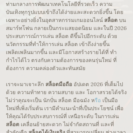
ท่ามกลางการพัฒนาเทคโนโลยีที่รวดเร็ว ความ
บันเทิงทุกรูปแบบเข้าถึงได้ง่ายและสะดวกยิ่งขึ้น โดย
เฉพาะอย่างยิ่งในอุตสาหกรรมเกมออนไลน์
สล็อต
บน
สมาร์ทโฟน กลายเป็นกระแสยอดนิยม และในปี 2026
ประสบการณ์การเล่น สล็อต ดีขึ้นไปอีกระดับ ด้วย
นวัตกรรมที่ทำให้การเล่น สล็อต เข้าถึงง่ายขึ้น
เพลิดเพลินมากขึ้น และมีโอกาสสร้างรายได้ที่ ทำ
กำไรได้ไว ตรงกับความต้องการของคนรุ่นใหม่ ที่
ต้องการ ความคล่องตัวและทันสมัย
เราจะมาเจาะลึก
สล็อตมือถือ
อัปเดต 2026 ที่เต็มไป
ด้วย ความท้าทาย ความสบาย และ โอกาสรวยได้จริง
ไม่ว่าคุณจะเป็น นักปั่น สล็อต มือฉมัง ห
รือ
เป็นมือ
ใหม่ที่เพิ่งเริ่มต้น เรามีคำแนะนำที่เป็นประโยชน์ เพื่อ
ให้คุณได้รับประสบการณ์ที่ เหนือระดับ ในการเล่น
สล็อต
เคลื่อนย้ายสะดวก ไม่จำกัดสถานที่ และที่
สำคัญคือ
สล็อตได้เงินจริง
ที่สามารถเปลี่ยน ช่วงเวลา