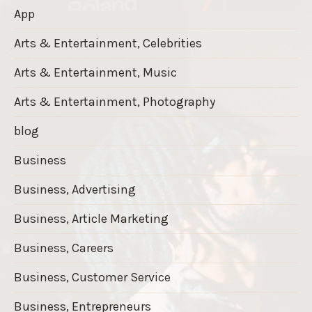
App
Arts & Entertainment, Celebrities
Arts & Entertainment, Music
Arts & Entertainment, Photography
blog
Business
Business, Advertising
Business, Article Marketing
Business, Careers
Business, Customer Service
Business, Entrepreneurs