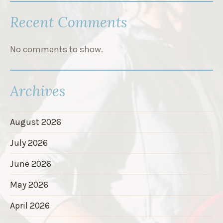
Recent Comments
No comments to show.
Archives
August 2026
July 2026
June 2026
May 2026
April 2026