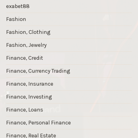
exabet88
Fashion
Fashion, Clothing
Fashion, Jewelry
Finance, Credit
Finance, Currency Trading
Finance, Insurance
Finance, Investing
Finance, Loans
Finance, Personal Finance
Finance, Real Estate