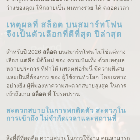
ว่างของคุณ ให้กลายเป็น หนทางรวย ได้ ตลอดเวลา
เหตุผลที่
สล็อต
บนสมาร์ทโฟน
จึงเป็นตัวเลือกที่ดีที่สุด ปีล่าสุด
สำหรับปี 2026
สล็อต
บนสมาร์ทโฟน ไม่ใช่แค่ทาง
เลือก แต่คือ มิติใหม่ ของ ความบันเทิง ด้วยเหตุผล
หลายประการ ที่ทำให้ แพลตฟอร์มนี้ มีความพิเศษ
และเป็นที่ต้องการ ของ ผู้ใช้งานทั่วโลก โดยเฉพาะ
อย่างยิ่ง ผู้ที่มองหาความสะดวกสบายสูงสุด ในการ
เข้าถึงเกม
สล็อต
ที่ โปรดปราน
สะดวกสบายในการพกติดตัว สะดวกใน
การเข้าถึง ไม่จำกัดเวลาและสถานที่
สิ่งที่ดีที่สุดคือ ความสบายในการใช้งาน คุณสามารถ