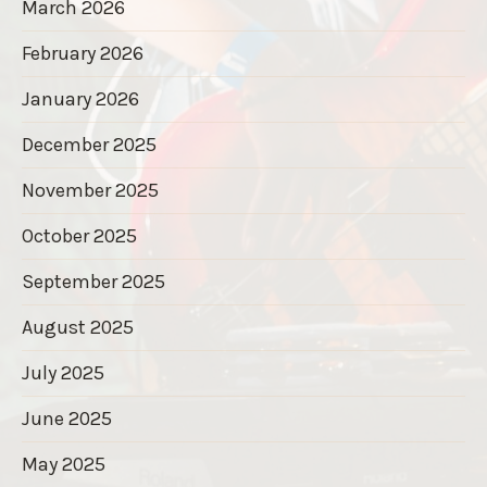
March 2026
February 2026
January 2026
December 2025
November 2025
October 2025
September 2025
August 2025
July 2025
June 2025
May 2025