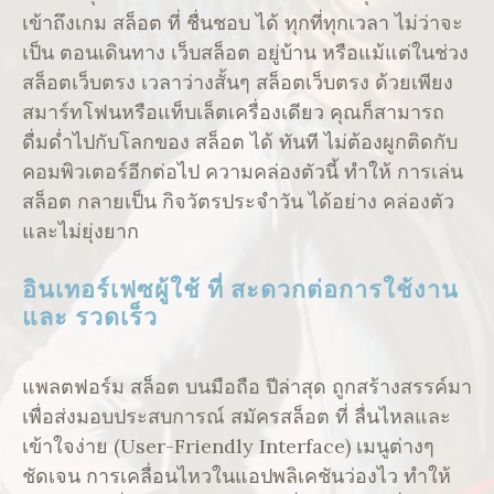
เข้าถึงเกม สล็อต ที่ ชื่นชอบ ได้ ทุกที่ทุกเวลา ไม่ว่าจะ
เป็น ตอนเดินทาง เว็บสล็อต อยู่บ้าน หรือแม้แต่ในช่วง
สล็อตเว็บตรง เวลาว่างสั้นๆ สล็อตเว็บตรง ด้วยเพียง
สมาร์ทโฟนหรือแท็บเล็ตเครื่องเดียว คุณก็สามารถ
ดื่มด่ำไปกับโลกของ สล็อต ได้ ทันที ไม่ต้องผูกติดกับ
คอมพิวเตอร์อีกต่อไป ความคล่องตัวนี้ ทำให้ การเล่น
สล็อต กลายเป็น กิจวัตรประจำวัน ได้อย่าง คล่องตัว
และไม่ยุ่งยาก
อินเทอร์เฟซผู้ใช้ ที่ สะดวกต่อการใช้งาน
และ รวดเร็ว
แพลตฟอร์ม สล็อต บนมือถือ ปีล่าสุด ถูกสร้างสรรค์มา
เพื่อส่งมอบประสบการณ์ สมัครสล็อต ที่ ลื่นไหลและ
เข้าใจง่าย (User-Friendly Interface) เมนูต่างๆ
ชัดเจน การเคลื่อนไหวในแอปพลิเคชันว่องไว ทำให้