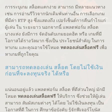
การระบุเกม สล็อตแตกง่าย สามารถ มีหลายแนวทาง
เช่น การอ่านรีวิวจากนักเดิมพันท่านอื่น การเลือกเกม
ที่มีค่า RTP สูง ซึ่งแสดงถึง เปอร์เซ็นต์การคืนกำไรแก่
ผู้เล่น ใน ระยะยาว นอกจากนี้ แพลตฟอร์ม สล็อต
บางแห่ง ยังมีการ จัดอันดับเกมยอดฮิต หรือ เกมที่มี
โอกาสได้รางวัลมาก ซึ่งเป็น ประโยชน์สำคัญ ในการ
หาเกม และคุณอาจใช้โหมด
ทดลองเล่นสล็อตฟรี
เพื่อ
หาเกมที่ถูกใจคุณ
สามารถทดลองเล่น สล็อต โดยไม่ใช้เงิน
ก่อนที่จะลงทุนจริง ได้หรือ
แน่นอนอยู่แล้ว แพลตฟอร์ม สล็อต ที่ดีส่วนใหญ่ มักมี
โหมด
ทดลองเล่นสล็อตฟรี
ให้บริการ ซึ่งช่วยให้ผู้เล่น
สามารถ สัมผัสเกมต่างๆ ได้โดย ไม่ใช้เงินลงทุน เป็น
โอกาสที่ดี ในการ ศึกษาข้อบังคับ รู้จักฟีเจอร์โบนัส