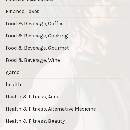
Finance, Taxes
Food & Beverage, Coffee
Food & Beverage, Cooking
Food & Beverage, Gourmet
Food & Beverage, Wine
game
health
Health & Fitness, Acne
Health & Fitness, Alternative Medicine
Health & Fitness, Beauty