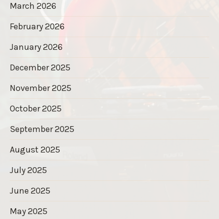
March 2026
February 2026
January 2026
December 2025
November 2025
October 2025
September 2025
August 2025
July 2025
June 2025
May 2025