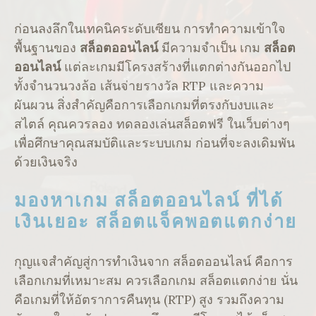
ก่อนลงลึกในเทคนิคระดับเซียน การทำความเข้าใจ
พื้นฐานของ
สล็อตออนไลน์
มีความจำเป็น เกม
สล็อต
ออนไลน์
แต่ละเกมมีโครงสร้างที่แตกต่างกันออกไป
ทั้งจำนวนวงล้อ เส้นจ่ายรางวัล RTP และความ
ผันผวน สิ่งสำคัญคือการเลือกเกมที่ตรงกับงบและ
สไตล์ คุณควรลอง ทดลองเล่นสล็อตฟรี ในเว็บต่างๆ
เพื่อศึกษาคุณสมบัติและระบบเกม ก่อนที่จะลงเดิมพัน
ด้วยเงินจริง
มองหาเกม
สล็อตออนไลน์
ที่ได้
เงินเยอะ สล็อตแจ็คพอตแตกง่าย
กุญแจสำคัญสู่การทำเงินจาก สล็อตออนไลน์ คือการ
เลือกเกมที่เหมาะสม ควรเลือกเกม สล็อตแตกง่าย นั่น
คือเกมที่ให้อัตราการคืนทุน (RTP) สูง รวมถึงความ