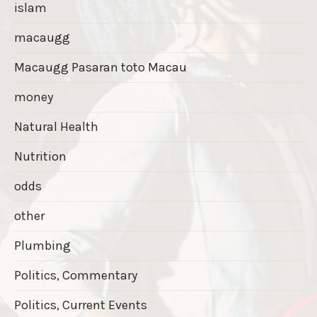
islam
macaugg
Macaugg Pasaran toto Macau
money
Natural Health
Nutrition
odds
other
Plumbing
Politics, Commentary
Politics, Current Events