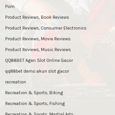
Porn
Product Reviews, Book Reviews
Product Reviews, Consumer Electronics
Product Reviews, Movie Reviews
Product Reviews, Music Reviews
QQ88BET Agen Slot Online Gacor
qq88bet demo akun slot gacor
recreation
Recreation & Sports, Biking
Recreation & Sports, Fishing
Recreation & Sports, Martial Arts