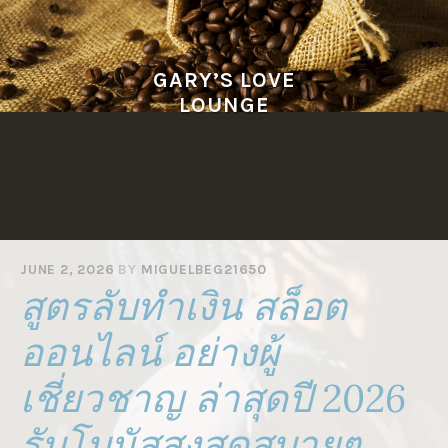
Skip
to
content
GARY’S LOVE
LOUNGE
JUNE 2, 2026
BY
MIGUELBEG21650
สูตรลับทำเงิน สล็อต
ออนไลน์ อย่างผู้
เชี่ยวชาญ ล่าสุดปี 2026
รับโบนัสสูงสุดสบายๆ