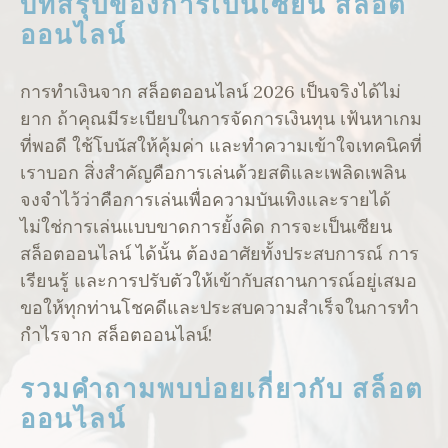
บทสรุปของการเป็นเซียน สล็อต
ออนไลน์
การทำเงินจาก สล็อตออนไลน์ 2026 เป็นจริงได้ไม่
ยาก ถ้าคุณมีระเบียบในการจัดการเงินทุน เฟ้นหาเกม
ที่พอดี ใช้โบนัสให้คุ้มค่า และทำความเข้าใจเทคนิคที่
เราบอก สิ่งสำคัญคือการเล่นด้วยสติและเพลิดเพลิน
จงจำไว้ว่าคือการเล่นเพื่อความบันเทิงและรายได้
ไม่ใช่การเล่นแบบขาดการยั้งคิด การจะเป็นเซียน
สล็อตออนไลน์ ได้นั้น ต้องอาศัยทั้งประสบการณ์ การ
เรียนรู้ และการปรับตัวให้เข้ากับสถานการณ์อยู่เสมอ
ขอให้ทุกท่านโชคดีและประสบความสำเร็จในการทำ
กำไรจาก สล็อตออนไลน์!
รวมคำถามพบบ่อยเกี่ยวกับ สล็อต
ออนไลน์