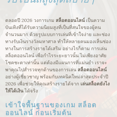
ตลอดปี 2026 วงการเกม
สล็อตออนไลน์
เป็นความ
บันเทิงที่ได้รับความนิยมสูงที่เป็นที่สนใจของผู้คน
จำนวนมาก ด้วยรูปแบบการเล่นที่เข้าใจง่าย และช่อง
ทางรับเงินรางวัลมหาศาล ทำให้หลายคนมองเห็นช่อง
ทางในการสร้างรายได้เสริม อย่างไรก็ตาม การเล่น
สล็อตออนไลน์ เพื่อกำไรระยะยาวนั้น ไม่เพียงอาศัย
โชคชะตาเท่านั้น แต่ต้องมีแผนการที่แม่นยำ เราจะ
พาคุณไปสำรวจทุกด้านของการเล่น
สล็อตออนไลน์
อย่างผู้เชี่ยวชาญ พร้อมกับเทคนิคใหม่ล่าสุดประจำปี
2026 เพื่อช่วยให้คุณสร้างรายได้จาก
เล่นสล็อตยังไง
ให้ได้เงิน
ได้จริง
เข้าใจพื้นฐานของเกม
สล็อต
ออนไลน์
ก่อนเริ่มต้น