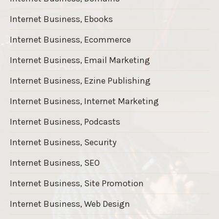
Internet Business, Ebooks
Internet Business, Ecommerce
Internet Business, Email Marketing
Internet Business, Ezine Publishing
Internet Business, Internet Marketing
Internet Business, Podcasts
Internet Business, Security
Internet Business, SEO
Internet Business, Site Promotion
Internet Business, Web Design