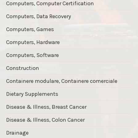
Computers, Computer Certification
Computers, Data Recovery
Computers, Games
Computers, Hardware
Computers, Software
Construction
Containere modulare, Containere comerciale
Dietary Supplements
Disease & Illness, Breast Cancer
Disease & Illness, Colon Cancer
Drainage