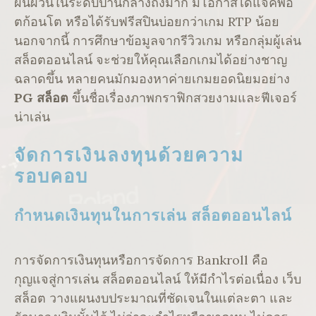
ผันผวนในระดับปานกลางถึงมาก มีโอกาสได้แจ็คพอ
ตก้อนโต หรือได้รับฟรีสปินบ่อยกว่าเกม RTP น้อย
นอกจากนี้ การศึกษาข้อมูลจากรีวิวเกม หรือกลุ่มผู้เล่น
สล็อตออนไลน์ จะช่วยให้คุณเลือกเกมได้อย่างชาญ
ฉลาดขึ้น หลายคนมักมองหาค่ายเกมยอดนิยมอย่าง
PG สล็อต
ขึ้นชื่อเรื่องภาพกราฟิกสวยงามและฟีเจอร์
น่าเล่น
จัดการเงินลงทุนด้วยความ
รอบคอบ
กำหนดเงินทุนในการเล่น สล็อตออนไลน์
การจัดการเงินทุนหรือการจัดการ Bankroll คือ
กุญแจสู่การเล่น สล็อตออนไลน์ ให้มีกำไรต่อเนื่อง เว็บ
สล็อต วางแผนงบประมาณที่ชัดเจนในแต่ละตา และ