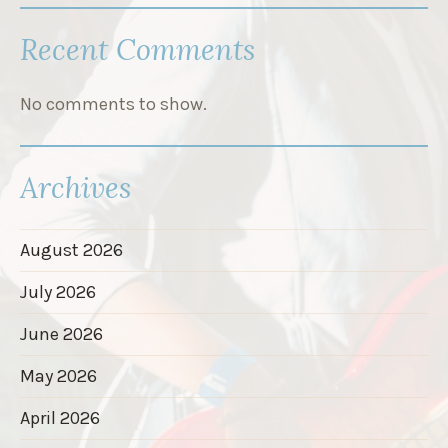
Recent Comments
No comments to show.
Archives
August 2026
July 2026
June 2026
May 2026
April 2026