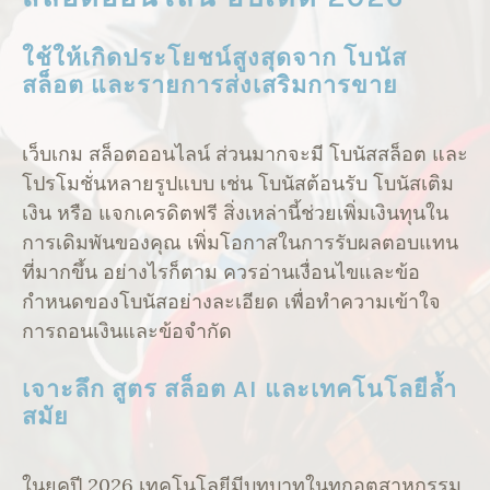
ใช้ให้เกิดประโยชน์สูงสุดจาก โบนัส
สล็อต และรายการส่งเสริมการขาย
เว็บเกม สล็อตออนไลน์ ส่วนมากจะมี โบนัสสล็อต และ
โปรโมชั่นหลายรูปแบบ เช่น โบนัสต้อนรับ โบนัสเติม
เงิน หรือ แจกเครดิตฟรี สิ่งเหล่านี้ช่วยเพิ่มเงินทุนใน
การเดิมพันของคุณ เพิ่มโอกาสในการรับผลตอบแทน
ที่มากขึ้น อย่างไรก็ตาม ควรอ่านเงื่อนไขและข้อ
กำหนดของโบนัสอย่างละเอียด เพื่อทำความเข้าใจ
การถอนเงินและข้อจำกัด
เจาะลึก สูตร สล็อต AI และเทคโนโลยีล้ำ
สมัย
ในยุคปี 2026 เทคโนโลยีมีบทบาทในทุกอุตสาหกรรม