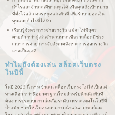
กำไรและจำนวนที่ขาดทุนได้ เมื่อคุณถึงเป้าหมาย
ที่ตั้งไว้แล้ว ควรหยุดเล่นทันที เพื่อรักษายอดเงิน
ทุนและกำไรที่ได้รับ
เรียนรู้จังหวะการจ่ายรางวัล แม้จะไม่มีสูตร
ตายตัว ทว่าผู้เล่นจำนวนมากเชื่อว่าสล็อตมีช่วง
เวลาการจ่าย การจับสังเกตจังหวะการออกรางวัล
อาจเป็นผลดี
ทำไมถึงต้องเล่น สล็อตเว็บตรง
ในปีนี้
ในปี 2026 นี้ การเข้าเล่น สล็อตเว็บตรง ไม่ได้เป็นแค่
ทางเลือก ทว่าคือมาตรฐานใหม่สำหรับนักเดิมพันที่
ต้องการประสบการณ์เหนือระดับ เพราะเทคโนโลยีที่
ล้ำสมัย ช่วยให้เว็บตรงสามารถนำเสนอ เกมสล็อต
ใหม่ล่าสุด ที่มาพร้อมภาพกราฟิกสวยงามและฟีเจอร์