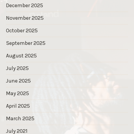
December 2025
November 2025
October 2025
September 2025
August 2025
July 2025
June 2025
May 2025
April 2025
March 2025
July 2021