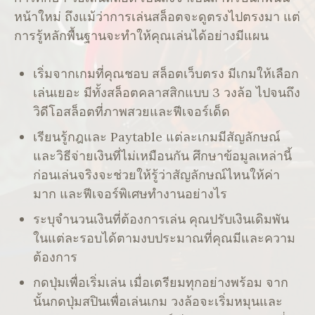
หน้าใหม่ ถึงแม้ว่าการเล่นสล็อตจะดูตรงไปตรงมา แต่
การรู้หลักพื้นฐานจะทำให้คุณเล่นได้อย่างมีแผน
เริ่มจากเกมที่คุณชอบ สล็อตเว็บตรง มีเกมให้เลือก
เล่นเยอะ มีทั้งสล็อตคลาสสิกแบบ 3 วงล้อ ไปจนถึง
วิดีโอสล็อตที่ภาพสวยและฟีเจอร์เด็ด
เรียนรู้กฎและ Paytable แต่ละเกมมีสัญลักษณ์
และวิธีจ่ายเงินที่ไม่เหมือนกัน ศึกษาข้อมูลเหล่านี้
ก่อนเล่นจริงจะช่วยให้รู้ว่าสัญลักษณ์ไหนให้ค่า
มาก และฟีเจอร์พิเศษทำงานอย่างไร
ระบุจำนวนเงินที่ต้องการเล่น คุณปรับเงินเดิมพัน
ในแต่ละรอบได้ตามงบประมาณที่คุณมีและความ
ต้องการ
กดปุ่มเพื่อเริ่มเล่น เมื่อเตรียมทุกอย่างพร้อม จาก
นั้นกดปุ่มสปินเพื่อเล่นเกม วงล้อจะเริ่มหมุนและ