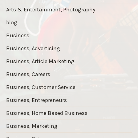
Arts & Entertainment, Photography
blog
Business
Business, Advertising
Business, Article Marketing
Business, Careers
Business, Customer Service
Business, Entrepreneurs
Business, Home Based Business
Business, Marketing