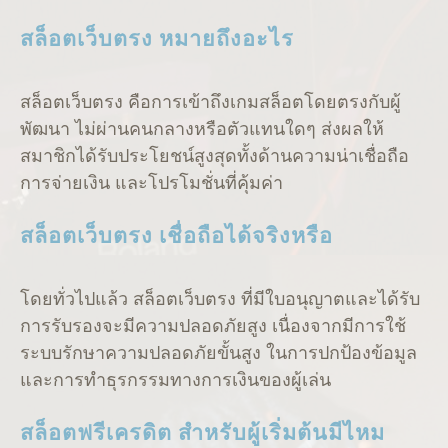
สล็อตเว็บตรง หมายถึงอะไร
สล็อตเว็บตรง คือการเข้าถึงเกมสล็อตโดยตรงกับผู้
พัฒนา ไม่ผ่านคนกลางหรือตัวแทนใดๆ ส่งผลให้
สมาชิกได้รับประโยชน์สูงสุดทั้งด้านความน่าเชื่อถือ
การจ่ายเงิน และโปรโมชั่นที่คุ้มค่า
สล็อตเว็บตรง เชื่อถือได้จริงหรือ
โดยทั่วไปแล้ว สล็อตเว็บตรง ที่มีใบอนุญาตและได้รับ
การรับรองจะมีความปลอดภัยสูง เนื่องจากมีการใช้
ระบบรักษาความปลอดภัยขั้นสูง ในการปกป้องข้อมูล
และการทำธุรกรรมทางการเงินของผู้เล่น
สล็อตฟรีเครดิต สำหรับผู้เริ่มต้นมีไหม