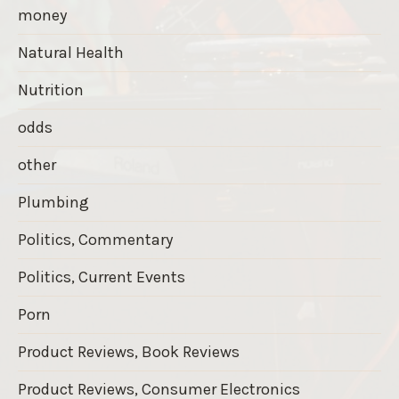
money
Natural Health
Nutrition
odds
other
Plumbing
Politics, Commentary
Politics, Current Events
Porn
Product Reviews, Book Reviews
Product Reviews, Consumer Electronics