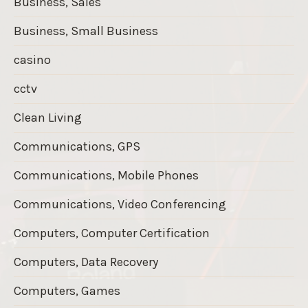
Business, Sales
Business, Small Business
casino
cctv
Clean Living
Communications, GPS
Communications, Mobile Phones
Communications, Video Conferencing
Computers, Computer Certification
Computers, Data Recovery
Computers, Games