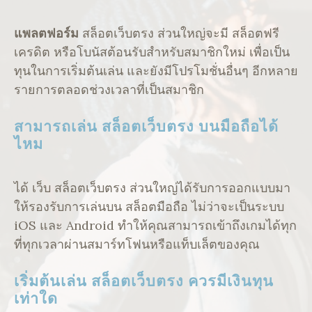
แพลตฟอร์ม
สล็อตเว็บตรง ส่วนใหญ่จะมี สล็อตฟรี
เครดิต หรือโบนัสต้อนรับสำหรับสมาชิกใหม่ เพื่อเป็น
ทุนในการเริ่มต้นเล่น และยังมีโปรโมชั่นอื่นๆ อีกหลาย
รายการตลอดช่วงเวลาที่เป็นสมาชิก
สามารถเล่น สล็อตเว็บตรง บนมือถือได้
ไหม
ได้ เว็บ สล็อตเว็บตรง ส่วนใหญ่ได้รับการออกแบบมา
ให้รองรับการเล่นบน สล็อตมือถือ ไม่ว่าจะเป็นระบบ
iOS และ Android ทำให้คุณสามารถเข้าถึงเกมได้ทุก
ที่ทุกเวลาผ่านสมาร์ทโฟนหรือแท็บเล็ตของคุณ
เริ่มต้นเล่น สล็อตเว็บตรง ควรมีเงินทุน
เท่าใด