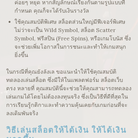
ค่อยๆ หยุด หากสัญลักษณ์เรียงกันตามรูปแบบที่
กำหนด คุณก็จะได้รับเงินรางวัล
ใช้คุณสมบัติพิเศษ สล็อตส่วนใหญ่มีฟีเจอร์พิเศษ
ไม่ว่าจะเป็น Wild Symbol, สล็อต Scatter
Symbol, ฟรีสปิน (Free Spins), หรือเกมโบนัส ซึ่ง
จะช่วยเพิ่มโอกาสในการชนะและทำให้เกมสนุก
ยิ่งขึ้น
ในกรณีที่คุณยังลังเล ขอแนะนำให้ใช้คุณสมบัติ
ทดลองเล่นสล็อต ซึ่งมีให้ในแพลตฟอร์ม สล็อตเว็บ
ตรง หลายที่ คุณสมบัตินี้จะช่วยให้คุณสามารถทดลอง
เล่นเกมได้โดยไม่ต้องลงทุนจริง ซึ่งเป็นวิธีที่ดีที่สุดใน
การเรียนรู้กติกาและทำความคุ้นเคยกับเกมก่อนที่จะ
ลงเดิมพันจริง
วิธีเล่นสล็อตให้ได้เงิน ให้ได้เงิน