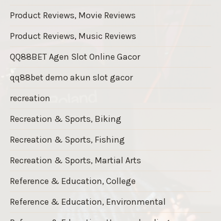
Product Reviews, Movie Reviews
Product Reviews, Music Reviews
QQ88BET Agen Slot Online Gacor
qq88bet demo akun slot gacor
recreation
Recreation & Sports, Biking
Recreation & Sports, Fishing
Recreation & Sports, Martial Arts
Reference & Education, College
Reference & Education, Environmental