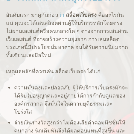
อันดับแรก
มาดูกันก่อน
ว่า
สล็อตเว็บตรง
คืออะไรกัน
แน่ คุณจะได้เล่นสล็อตผ่านผู้ให้บริการหลักโดยตรง
ไม่ผ่านเอเย่นต์หรือคนกลางใด ๆ ต่างจากการเล่นผ่าน
เว็บเอเย่นต์ ที่อาจสร้างความยุ่งยาก การเล่นสล็อต
ประเภทนี้มีประโยชน์มหาศาล จนได้รับความนิยมจาก
ทั้งเซียนและมือใหม่
เหตุผลหลักที่ควรเล่น สล็อตเว็บตรง ได้แก่
ความมั่นคงและปลอดภัย ผู้ให้บริการเว็บตรงมักจะ
ได้รับใบอนุญาตและอยู่ภายใต้การกำกับดูแลของ
องค์กรสากล จึงมั่นใจในความยุติธรรมและ
โปร่งใส
จ่ายเงินรางวัลสูงกว่า ไม่ต้องเสียค่าคอมมิชชั่นให้
คนกลาง นักเดิมพันจึงได้ผลตอบแทนที่สูงขึ้น และ