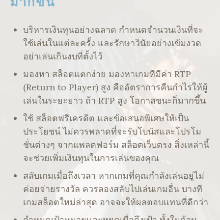
มากขึ้น
บริหารเงินทุนอย่างฉลาด กำหนดจำนวนเงินที่จะ
ใช้เล่นในแต่ละครั้ง และรักษาวินัยอย่างเข้มงวด
อย่าเล่นเกินงบที่ตั้งไว้
มองหา สล็อตแตกง่าย มองหาเกมที่มีค่า RTP
(Return to Player) สูง คืออัตราการคืนกำไรให้ผู้
เล่นในระยะยาว ถ้า RTP สูง โอกาสชนะก็มากขึ้น
ใช้ สล็อตฟรีเครดิต และข้อเสนอพิเศษให้เป็น
ประโยชน์ ไม่ควรพลาดที่จะรับโบนัสและโปรโม
ชั่นต่างๆ จากแพลตฟอร์ม สล็อตเว็บตรง สิ่งเหล่านี้
จะช่วยเพิ่มเงินทุนในการเล่นของคุณ
สลับเกมเมื่อถึงเวลา หากเกมที่คุณกำลังเล่นอยู่ไม่
ค่อยจ่ายรางวัล ควรลองสลับไปเล่นเกมอื่น บางที
เกมสล็อตใหม่ล่าสุด อาจจะให้ผลตอบแทนที่ดีกว่า
กำหนดเป้าหมายและหยุดเมื่อถึงเป้า ทั้งในด้าน