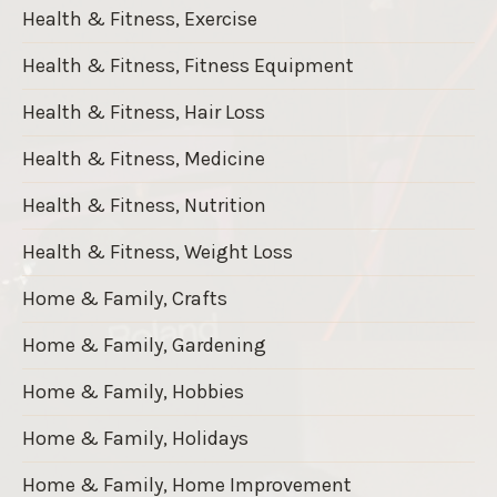
Health & Fitness, Exercise
Health & Fitness, Fitness Equipment
Health & Fitness, Hair Loss
Health & Fitness, Medicine
Health & Fitness, Nutrition
Health & Fitness, Weight Loss
Home & Family, Crafts
Home & Family, Gardening
Home & Family, Hobbies
Home & Family, Holidays
Home & Family, Home Improvement