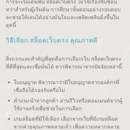
การจะเริ่มเดิมพัน สล็อตเว็บตรง ไม่ใช่เรื่องซับซ้อน
ทว่าสำหรับผู้เริ่มต้น การศึกษาขั้นตอนอย่างรอบคอบ
จะช่วยให้เล่นได้อย่างมั่นใจและเพลิดเพลินยิ่งขึ้นใน
ยุคนี้
วิธีเลือก สล็อตเว็บตรง คุณภาพดี
สิ่งแรกและสำคัญที่สุดคือการเลือกเว็บ สล็อตเว็บตรง
ที่ดีที่สุดและเชื่อมั่นได้ ควรพิจารณาจากปัจจัยเหล่านี้
ใบอนุญาต
พิจารณาว่ามีใบอนุญาตจากองค์กรที่
เชื่อถือได้รองรับหรือไม่
คำแนะนำจากลูกค้า อ่านรีวิวหรือคอมเมนต์จากผู้
ใช้งานจริงเพื่อช่วยในการเลือก
เกมสล็อตที่มีให้เลือก เลือกจากเว็บที่มีเกมสล็อต
จากค่ายคุณภาพหลายเจ้า เพื่อความหลากหลาย