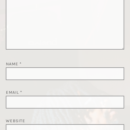
NAME
*
EMAIL
*
WEBSITE