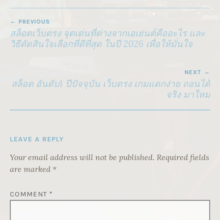
POST
PREVIOUS
NAVIGATION
สล็อตเว็บตรง จุดเด่นที่ต่างจากเอเย่นต์คืออะไร และ
วิธีตัดสินใจเลือกที่ดีที่สุด ในปี 2026 เพื่อให้มั่นใจ
NEXT
สล็อต อันดับ1 ปีปัจจุบัน เว็บตรง เกมแตกง่าย ถอนได้
จริง มาใหม่
LEAVE A REPLY
Your email address will not be published.
Required fields
are marked
*
COMMENT
*