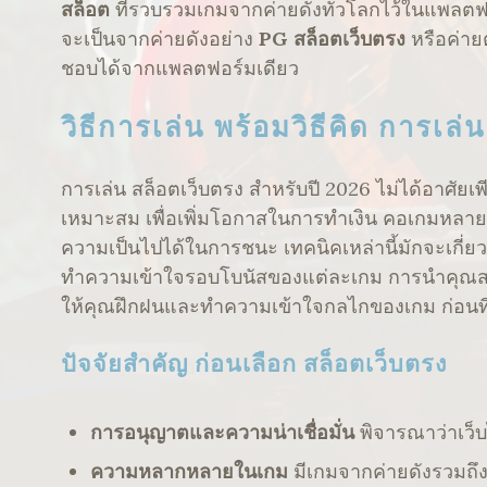
สล็อต
ที่รวบรวมเกมจากค่ายดังทั่วโลกไว้ในแพลตฟอ
จะเป็นจากค่ายดังอย่าง
PG สล็อตเว็บตรง
หรือค่ายต
ชอบได้จากแพลตฟอร์มเดียว
วิธีการเล่น พร้อมวิธีคิด การเล
การเล่น สล็อตเว็บตรง สำหรับปี 2026 ไม่ได้อาศัยเพ
เหมาะสม เพื่อเพิ่มโอกาสในการทำเงิน คอเกมหล
ความเป็นไปได้ในการชนะ เทคนิคเหล่านี้มักจะเกี่ยว
ทำความเข้าใจรอบโบนัสของแต่ละเกม การนำคุณส
ให้คุณฝึกฝนและทำความเข้าใจกลไกของเกม ก่อนที่
ปัจจัยสำคัญ ก่อนเลือก สล็อตเว็บตรง
การอนุญาตและความน่าเชื่อมั่น
พิจารณาว่าเว็บ
ความหลากหลายในเกม
มีเกมจากค่ายดังรวมถึ