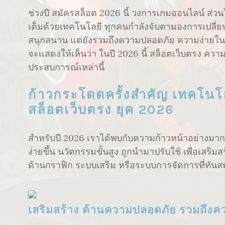
ช่วงปี สมัครสล็อต 2026 นี้ วงการเกมออนไลน์ ส่ว
เต็มด้วยเทคโนโลยี ทุกคนกำลังจับตามองการเปลี่ย
สนุกสนาน แต่ยังรวมถึงความปลอดภัย ความง่ายในกา
จะแสดงให้เห็นว่า ในปี 2026 นี้ สล็อตเว็บตรง ค
ประสบการณ์เหล่านี้
ก้าวกระโดดครั้งสำคัญ เทคโนโล
สล็อตเว็บตรง ยุค 2026
สำหรับปี 2026 เราได้พบกับความก้าวหน้าอย่างมาก อ
ง่ายขึ้น นวัตกรรมขั้นสูง ถูกนำมาปรับใช้ เพื่อเสริ
ด้านกราฟิก ระบบเสริม หรือระบบการจัดการที่ทันส
เสริมสร้าง ด้านความปลอดภัย รวมถึงค