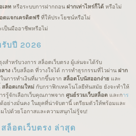
อเลท
หรือระบบการฝากถอน
ฝากเท่าไหร่ก็ได้
หรือไม่
็อตแจกเครดิตฟรี
ที่ให้ประโยชน์หรือไม่
ละเป็นมืออาชีพหรือไม่
หรับปี 2026
งสำหรับวงการ สล็อตเว็บตรง ผู้เล่นจะได้รับ
วกลาง
เว็บสล็อต ที่วางใจได้ การทำธุรกรรมที่ไวผ่าน
ฝาก
นการทำเงินที่มากขึ้นจาก
สล็อตโบนัสออกง่าย
และ
้
สล็อตเกมใหม่
กับกราฟิกเทคโนโลยีทันสมัย ยังจะทำให้
ารรู้จักเลือกเว็บคุณภาพจาก
ศูนย์รวมเว็บสล็อต
และก
าร
อย่างมั่นคง ในยุคที่น่าจับตานี้ เตรียมตัวให้พร้อมและ
ึ่งเต็มไปด้วยโอกาสและความสนุกไม่รู้จบ!
 สล็อตเว็บตรง ล่าสุด