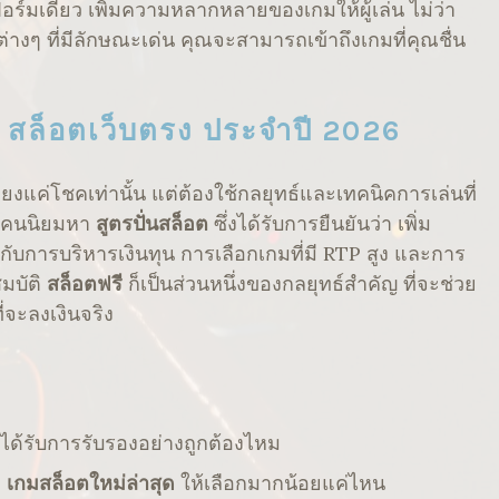
ร์มเดียว เพิ่มความหลากหลายของเกมให้ผู้เล่น ไม่ว่า
่างๆ ที่มีลักษณะเด่น คุณจะสามารถเข้าถึงเกมที่คุณชื่น
่น สล็อตเว็บตรง ประจำปี 2026
ียงแค่โชคเท่านั้น แต่ต้องใช้กลยุทธ์และเทคนิคการเล่นที่
ายคนนิยมหา
สูตรปั่นสล็อต
ซึ่งได้รับการยืนยันว่า เพิ่ม
กับการบริหารเงินทุน การเลือกเกมที่มี RTP สูง และการ
มบัติ
สล็อตฟรี
ก็เป็นส่วนหนึ่งของกลยุทธ์สำคัญ ที่จะช่วย
จะลงเงินจริง
ได้รับการรับรองอย่างถูกต้องไหม
ง
เกมสล็อตใหม่ล่าสุด
ให้เลือกมากน้อยแค่ไหน