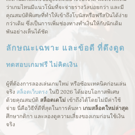
ว่าเกมไหนมีแนวโน้มที่จะจ่ายรางวัลบ่อยกว่า และมี
คุณสมบัติพิเศษที่ทำให้เข้าถึงโบนัสหรือฟรีสปินได้ง่าย
กว่าเดิม ซึ่งเป็นการเพิ่มช่องทางทำเงินให้กับนักเดิม
พันอย่างเห็นได้ชัด
ลักษณะเฉพาะ และข้อดี ที่ดึงดูด
ทดสอบเกมฟรี ไม่คิดเงิน
ผู้ที่ต้องการลองเล่นเกมใหม่ หรือซ้อมเทคนิคก่อนเล่น
จริง
สล็อตเว็บตรง
ในปี 2026 ได้มอบโอกาสพิเศษ
ด้วยคุณสมบัติ
สล็อตเดโม่
เข้าถึงได้โดยไม่มีค่าใช้
จ่าย นี่คือวิธีที่ดีที่สุดในการค้นหา
เกมสล็อตใหม่ล่าสุด
ศึกษากติกา และลองดูความเสี่ยงของเกมก่อนใช้เงิน
จริง