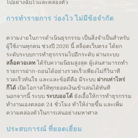
ไปอย่างฉับไวและคล่องตัว
การทำรายการ ว่องไว ไม่มีข้อจำกัด
ความง่ายในการดำเนินธุรกรรม เป็นสิ่งจำเป็นสำหรับ
ผู้ใช้งานทุกคน ช่วงปี 2026 นี้ สล็อตเว็บตรง ได้ยก
ระดับระบบการทำธุรกรรมไปอีกระดับ ผ่านระบบ
สล็อตวอเลท
ได้รับความนิยมสูงสุด ผู้เล่นสามารถทำ
รายการฝาก-ถอนได้อย่างรวดเร็วเพียงไม่กี่วินาที
รวดเร็วทันใจ และและข้อดีคือ มีระบบ
ฝากเท่าไหร่
ก็ได้
เปิดโอกาสให้ทุกยอดเงินเข้าเล่นได้ทันที
นอกจากนี้ ระบบ
ระบบออโต้
ยังเอื้อให้การทำธุรกรรม
ทำงานเองตลอด 24 ชั่วโมง ทำให้ง่ายขึ้น และเพิ่ม
ความคล่องตัวในการเล่นอย่างมหาศาล
ประสบการณ์ ที่ยอดเยี่ยม