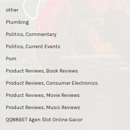
other
Plumbing
Politics, Commentary
Politics, Current Events
Porn
Product Reviews, Book Reviews
Product Reviews, Consumer Electronics
Product Reviews, Movie Reviews
Product Reviews, Music Reviews
QQ88BET Agen Slot Online Gacor