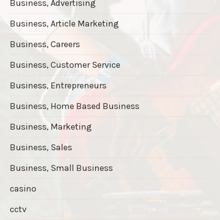
Business, Advertising
Business, Article Marketing
Business, Careers
Business, Customer Service
Business, Entrepreneurs
Business, Home Based Business
Business, Marketing
Business, Sales
Business, Small Business
casino
cctv