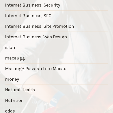
Internet Business, Security
Internet Business, SEO
Internet Business, Site Promotion
Internet Business, Web Design
islam
macaugg
Macaugg Pasaran toto Macau
money
Natural Health
Nutrition
odds