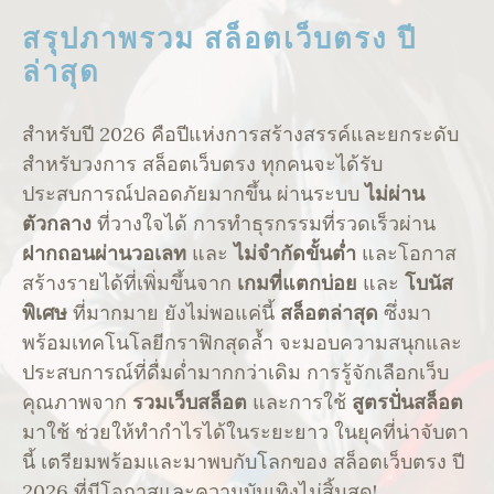
สรุปภาพรวม สล็อตเว็บตรง ปี
ล่าสุด
สำหรับปี 2026 คือปีแห่งการสร้างสรรค์และยกระดับ
สำหรับวงการ สล็อตเว็บตรง ทุกคนจะได้รับ
ประสบการณ์ปลอดภัยมากขึ้น ผ่านระบบ
ไม่ผ่าน
ตัวกลาง
ที่วางใจได้ การทำธุรกรรมที่รวดเร็วผ่าน
ฝากถอนผ่านวอเลท
และ
ไม่จำกัดขั้นต่ำ
และโอกาส
สร้างรายได้ที่เพิ่มขึ้นจาก
เกมที่แตกบ่อย
และ
โบนัส
พิเศษ
ที่มากมาย ยังไม่พอแค่นี้
สล็อตล่าสุด
ซึ่งมา
พร้อมเทคโนโลยีกราฟิกสุดล้ำ จะมอบความสนุกและ
ประสบการณ์ที่ดื่มด่ำมากกว่าเดิม การรู้จักเลือกเว็บ
คุณภาพจาก
รวมเว็บสล็อต
และการใช้
สูตรปั่นสล็อต
มาใช้ ช่วยให้ทำกำไรได้ในระยะยาว ในยุคที่น่าจับตา
นี้ เตรียมพร้อมและมาพบกับโลกของ สล็อตเว็บตรง ปี
2026 ที่มีโอกาสและความบันเทิงไม่สิ้นสุด!