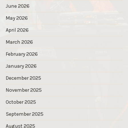
June 2026
May 2026
April 2026
March 2026
February 2026
January 2026
December 2025
November 2025
October 2025
September 2025
August 2025