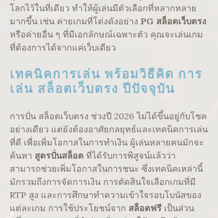
โลกไว้ในที่เดียว ทำให้ผู้เล่นมีตัวเลือกที่หลากหลาย
มากขึ้น เช่น ค่ายเกมที่โด่งดังอย่าง
PG สล็อตเว็บตรง
หรือค่ายอื่น ๆ ที่มีเอกลักษณ์เฉพาะตัว คุณจะเล่นเกม
ที่ต้องการได้จากแค่เว็บเดียว
เทคนิคการเล่น พร้อมวิธีคิด การ
เล่น สล็อตเว็บตรง ปีปัจจุบัน
การปั่น สล็อตเว็บตรง ช่วงปี 2026 ไม่ได้ขึ้นอยู่กับโชค
อย่างเดียว แต่ยังต้องอาศัยกลยุทธ์และเทคนิคการเล่น
ที่ดี เพื่อเพิ่มโอกาสในการทำเงิน ผู้เล่นหลายคนมักจะ
ค้นหา
สูตรปั่นสล็อต
ที่ได้รับการพิสูจน์แล้วว่า
สามารถช่วยเพิ่มโอกาสในการชนะ ซึ่งเทคนิคเหล่านี้
มักรวมถึงการจัดการเงิน การตัดสินใจเลือกเกมที่มี
RTP สูง และการศึกษาทำความเข้าใจรอบโบนัสของ
แต่ละเกม การใช้ประโยชน์จาก
สล็อตฟรี
เป็นส่วน