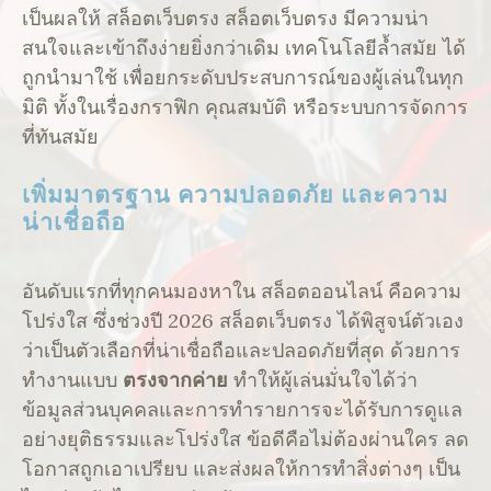
เป็นผลให้ สล็อตเว็บตรง สล็อตเว็บตรง มีความน่า
สนใจและเข้าถึงง่ายยิ่งกว่าเดิม เทคโนโลยีล้ำสมัย ได้
ถูกนำมาใช้ เพื่อยกระดับประสบการณ์ของผู้เล่นในทุก
มิติ ทั้งในเรื่องกราฟิก คุณสมบัติ หรือระบบการจัดการ
ที่ทันสมัย
เพิ่มมาตรฐาน ความปลอดภัย และความ
น่าเชื่อถือ
อันดับแรกที่ทุกคนมองหาใน สล็อตออนไลน์ คือความ
โปร่งใส ซึ่งช่วงปี 2026 สล็อตเว็บตรง ได้พิสูจน์ตัวเอง
ว่าเป็นตัวเลือกที่น่าเชื่อถือและปลอดภัยที่สุด ด้วยการ
ทำงานแบบ
ตรงจากค่าย
ทำให้ผู้เล่นมั่นใจได้ว่า
ข้อมูลส่วนบุคคลและการทำรายการจะได้รับการดูแล
อย่างยุติธรรมและโปร่งใส ข้อดีคือไม่ต้องผ่านใคร ลด
โอกาสถูกเอาเปรียบ และส่งผลให้การทำสิ่งต่างๆ เป็น