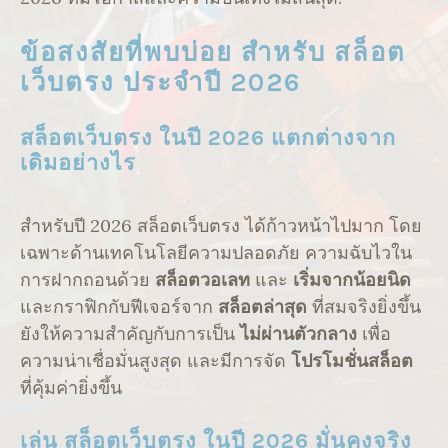
ข้อสงสัยที่พบบ่อย สำหรับ สล็อต
เว็บตรง ประจำปี 2026
สล็อตเว็บตรง ในปี 2026 แตกต่างจาก
เดิมอย่างไร
สำหรับปี 2026 สล็อตเว็บตรง ได้ก้าวหน้าไปมาก โดย
เฉพาะด้านเทคโนโลยีความปลอดภัย ความฉับไวใน
การฝากถอนด้วย
สล็อตวอเลท
และ
เริ่มจากน้อยนิด
และกราฟิกกับฟีเจอร์จาก
สล็อตล่าสุด
ที่สมจริงยิ่งขึ้น
ยังให้ความสำคัญกับการเป็น
ไม่ผ่านตัวกลาง
เพื่อ
ความน่าเชื่อมั่นสูงสุด และมีการจัด
โปรโมชั่นสล็อต
ที่คุ้มค่ายิ่งขึ้น
เล่น สล็อตเว็บตรง ในปี 2026 มั่นคงจริง