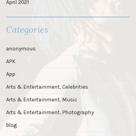
April 2021
Categories
anonymous
APK
App
Arts & Entertainment, Celebrities
Arts & Entertainment, Music
Arts & Entertainment, Photography
blog