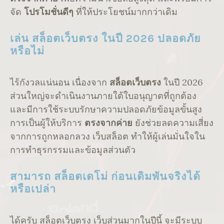
จัด
โปรโมชั่นดีๆ
ที่ให้ประโยชน์มากกว่าเดิม
เล่น สล็อตเว็บตรง ในปี 2026 ปลอดภัย
หรือไม่
ไร้กังวลแน่นอน เนื่องจาก
สล็อตเว็บตรง
ในปี 2026
ส่วนใหญ่จะดำเนินงานภายใต้ใบอนุญาตที่ถูกต้อง
และมีการใช้ระบบรักษาความปลอดภัยข้อมูลขั้นสูง
การเป็นผู้ให้บริการ
ตรงจากค่าย
ยังช่วยลดความเสี่ยง
จากการถูกหลอกลวง เว็บสล็อต ทำให้ผู้เล่นมั่นใจใน
การทำธุรกรรมและข้อมูลส่วนตัว
สามารถ สล็อตเดโม่ ก่อนเดิมพันจริงได้
หรือเปล่า
ได้ครับ สล็อตเว็บตรง เว็บส่วนมากในปีนี้ จะมีระบบ