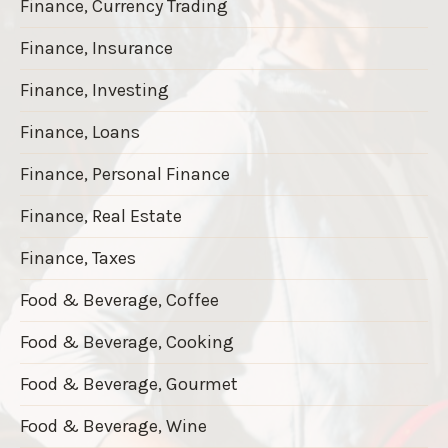
Finance, Currency Trading
Finance, Insurance
Finance, Investing
Finance, Loans
Finance, Personal Finance
Finance, Real Estate
Finance, Taxes
Food & Beverage, Coffee
Food & Beverage, Cooking
Food & Beverage, Gourmet
Food & Beverage, Wine