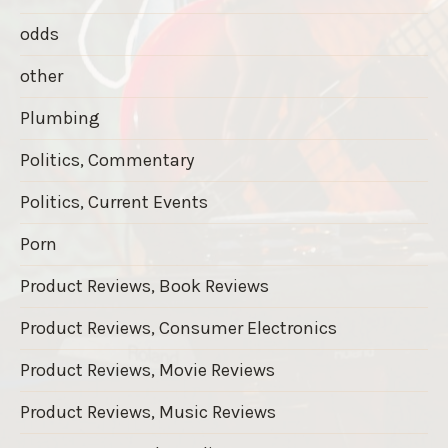
odds
other
Plumbing
Politics, Commentary
Politics, Current Events
Porn
Product Reviews, Book Reviews
Product Reviews, Consumer Electronics
Product Reviews, Movie Reviews
Product Reviews, Music Reviews