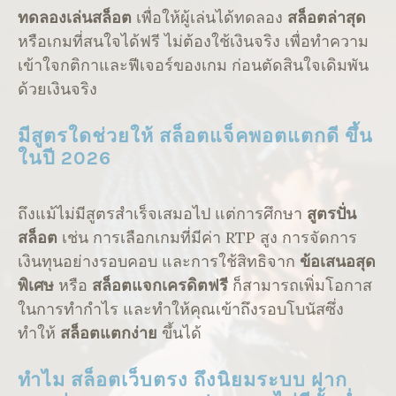
ทดลองเล่นสล็อต
เพื่อให้ผู้เล่นได้ทดลอง
สล็อตล่าสุด
หรือเกมที่สนใจได้ฟรี ไม่ต้องใช้เงินจริง เพื่อทำความ
เข้าใจกติกาและฟีเจอร์ของเกม ก่อนตัดสินใจเดิมพัน
ด้วยเงินจริง
มีสูตรใดช่วยให้ สล็อตแจ็คพอตแตกดี ขึ้น
ในปี 2026
ถึงแม้ไม่มีสูตรสำเร็จเสมอไป แต่การศึกษา
สูตรปั่น
สล็อต
เช่น การเลือกเกมที่มีค่า RTP สูง การจัดการ
เงินทุนอย่างรอบคอบ และการใช้สิทธิจาก
ข้อเสนอสุด
พิเศษ
หรือ
สล็อตแจกเครดิตฟรี
ก็สามารถเพิ่มโอกาส
ในการทำกำไร และทำให้คุณเข้าถึงรอบโบนัสซึ่ง
ทำให้
สล็อตแตกง่าย
ขึ้นได้
ทำไม สล็อตเว็บตรง ถึงนิยมระบบ ฝาก