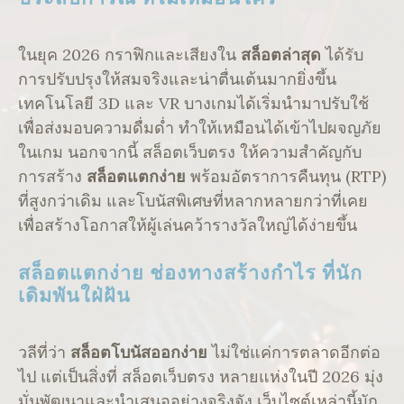
ในยุค 2026 กราฟิกและเสียงใน
สล็อตล่าสุด
ได้รับ
การปรับปรุงให้สมจริงและน่าตื่นเต้นมากยิ่งขึ้น
เทคโนโลยี 3D และ VR บางเกมได้เริ่มนำมาปรับใช้
เพื่อส่งมอบความดื่มด่ำ ทำให้เหมือนได้เข้าไปผจญภัย
ในเกม นอกจากนี้ สล็อตเว็บตรง ให้ความสำคัญกับ
การสร้าง
สล็อตแตกง่าย
พร้อมอัตราการคืนทุน (RTP)
ที่สูงกว่าเดิม และโบนัสพิเศษที่หลากหลายกว่าที่เคย
เพื่อสร้างโอกาสให้ผู้เล่นคว้ารางวัลใหญ่ได้ง่ายขึ้น
สล็อตแตกง่าย
ช่องทางสร้างกำไร ที่นัก
เดิมพันใฝ่ฝัน
วลีที่ว่า
สล็อตโบนัสออกง่าย
ไม่ใช่แค่การตลาดอีกต่อ
ไป แต่เป็นสิ่งที่ สล็อตเว็บตรง หลายแห่งในปี 2026 มุ่ง
มั่นพัฒนาและนำเสนออย่างจริงจัง เว็บไซต์เหล่านี้มัก