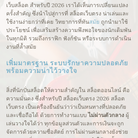
เว็บสล็อต สำหรับปี 2026 เราได้เห็นการเปลี่ยนแปลง
ครั้งสำคัญ ซึ่งนำไปสู่การที่ สล็อตเว็บตรง น่าเล่นและ
ใช้งานง่ายกว่าที่เคย วิทยาการที่ทัน
สมัย
ถูกนำมาใช้
ประโยชน์ เพื่อเสริมสร้างความพึงพอใจของนักเดิมพัน
ในทุกมิติ รวมถึงกราฟิก ฟังก์ชัน หรือระบบการดำเนิน
งานที่ล้ำสมัย
เพิ่มมาตรฐาน ระบบรักษาความปลอดภัย
พร้อมความน่าไว้วางใจ
สิ่งที่นักปั่นสล็อตให้ความสำคัญใน สล็อตออนไลน์ คือ
ความมั่นคง ซึ่งสำหรับปี สล็อตเว็บตรง 2026 สล็อต
เว็บตรง เป็นเครื่องยืนยันว่าว่าเป็นหนทางที่ปลอดภัย
และเชื่อถือได้ ด้วยการทำงานแบบ
ไม่ผ่านตัวกลาง
ผู้
เล่นวางใจได้ว่า ทุกข้อมูลส่วนตัวและการเงินจะถูก
จัดการด้วยความซื่อสัตย์ การไม่ผ่านคนกลางยังช่วย