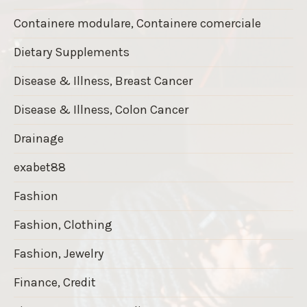
Containere modulare, Containere comerciale
Dietary Supplements
Disease & Illness, Breast Cancer
Disease & Illness, Colon Cancer
Drainage
exabet88
Fashion
Fashion, Clothing
Fashion, Jewelry
Finance, Credit