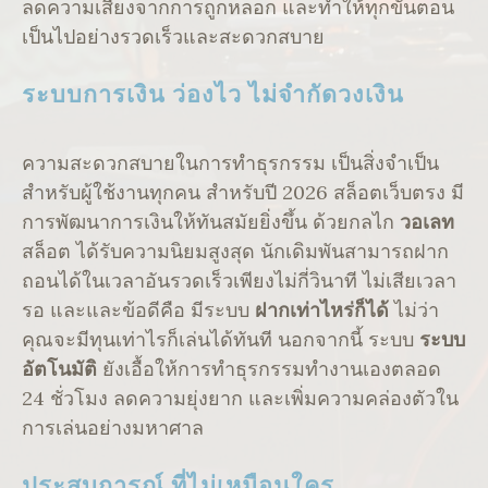
ลดความเสี่ยงจากการถูกหลอก และทำให้ทุกขั้นตอน
เป็นไปอย่างรวดเร็วและสะดวกสบาย
ระบบการเงิน ว่องไว ไม่จำกัดวงเงิน
ความสะดวกสบายในการทำธุรกรรม เป็นสิ่งจำเป็น
สำหรับผู้ใช้งานทุกคน สำหรับปี 2026 สล็อตเว็บตรง มี
การพัฒนาการเงินให้ทันสมัยยิ่งขึ้น ด้วยกลไก
วอเลท
สล็อต ได้รับความนิยมสูงสุด นักเดิมพันสามารถฝาก
ถอนได้ในเวลาอันรวดเร็วเพียงไม่กี่วินาที ไม่เสียเวลา
รอ และและข้อดีคือ มีระบบ
ฝากเท่าไหร่ก็ได้
ไม่ว่า
คุณจะมีทุนเท่าไรก็เล่นได้ทันที นอกจากนี้ ระบบ
ระบบ
อัตโนมัติ
ยังเอื้อให้การทำธุรกรรมทำงานเองตลอด
24 ชั่วโมง ลดความยุ่งยาก และเพิ่มความคล่องตัวใน
การเล่นอย่างมหาศาล
ประสบการณ์ ที่ไม่เหมือนใคร