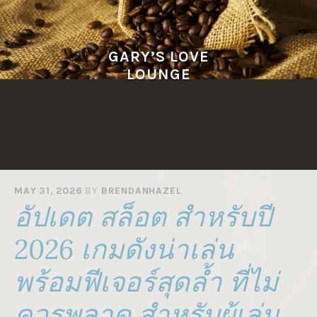
Skip
to
content
GARY’S LOVE
LOUNGE
MAY 31, 2026
BY
BRENDANHAZEL
อัปเดต สล็อต สำหรับปี
2026 เกมดังน่าเล่น
พร้อมฟีเจอร์สุดล้ำ ที่ไม่
ควรพลาด สำหรับผู้เล่น