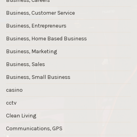
Business, Customer Service
Business, Entrepreneurs
Business, Home Based Business
Business, Marketing
Business, Sales
Business, Small Business
casino
cctv
Clean Living
Communications, GPS