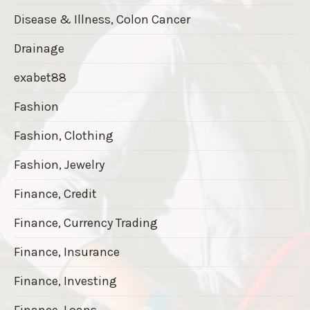
Disease & Illness, Colon Cancer
Drainage
exabet88
Fashion
Fashion, Clothing
Fashion, Jewelry
Finance, Credit
Finance, Currency Trading
Finance, Insurance
Finance, Investing
Finance, Loans