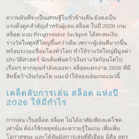
ความฝันที่จะเป็นเศรษฐีในชั่วข้ามคืน ยังคงเป็น
แรงดึงดูดสำคัญสำหรับผู้เล่น สล็อต ในปี 2026 เกม
สล็อต แบบ Progressive Jackpot ได้สะสมเงิน
รางวัลในพูลที่ใหญ่ขึ้นกว่าเดิม เพราะผู้เล่นที่มากขึ้น
พร้อมระบบเชื่อมโยงทั่วโลก ทำให้รางวัลใหญ่มีมูลค่า
ประวัติศาสตร์ นักเดิมพันคว้าเงินรางวัลก้อนโตไป
เรื่อยๆ หากคุณกำลังมองหา สล็อตแตกง่าย 2026 ที่มี
สิทธิ์คว้าเงินก้อนโต แนะนำให้ลองเล่นเกมแนวนี้
เคล็ดลับการเล่น สล็อต แห่งปี
2026 ให้มีกำไร
การเล่น เว็บสล็อต สล็อต ไม่ได้อาศัยเพียงแค่โชค
เท่านั้น ต้องใช้กลยุทธ์และความรู้ในเกม เพื่อเพิ่ม
โอกาสชนะ และได้สัมผัสการเล่นที่ดีเยี่ยม นี่คือ สูตร