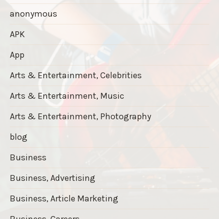
anonymous
APK
App
Arts & Entertainment, Celebrities
Arts & Entertainment, Music
Arts & Entertainment, Photography
blog
Business
Business, Advertising
Business, Article Marketing
Business, Careers