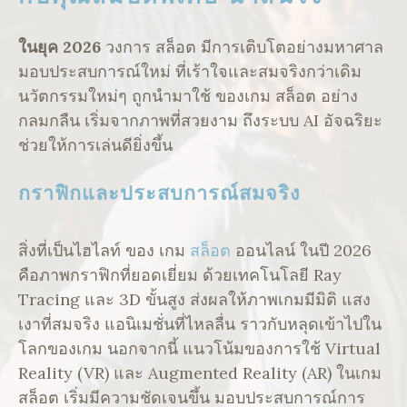
ในยุค 2026
วงการ สล็อต มีการเติบโตอย่างมหาศาล
มอบประสบการณ์ใหม่ ที่เร้าใจและสมจริงกว่าเดิม
นวัตกรรมใหม่ๆ ถูกนำมาใช้ ของเกม สล็อต อย่าง
กลมกลืน เริ่มจากภาพที่สวยงาม ถึงระบบ AI อัจฉริยะ
ช่วยให้การเล่นดียิ่งขึ้น
กราฟิกและประสบการณ์สมจริง
สิ่งที่เป็นไฮไลท์ ของ เกม
สล็อต
ออนไลน์ ในปี 2026
คือภาพกราฟิกที่ยอดเยี่ยม ด้วยเทคโนโลยี Ray
Tracing และ 3D ขั้นสูง ส่งผลให้ภาพเกมมีมิติ แสง
เงาที่สมจริง แอนิเมชั่นที่ไหลลื่น ราวกับหลุดเข้าไปใน
โลกของเกม นอกจากนี้ แนวโน้มของการใช้ Virtual
Reality (VR) และ Augmented Reality (AR) ในเกม
สล็อต เริ่มมีความชัดเจนขึ้น มอบประสบการณ์การ