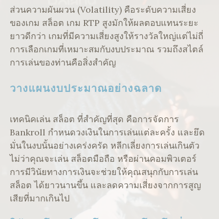
ส่วนความผันผวน (Volatility) คือระดับความเสี่ยง
ของเกม สล็อต เกม RTP สูงมักให้ผลตอบแทนระยะ
ยาวดีกว่า เกมที่มีความเสี่ยงสูงให้รางวัลใหญ่แต่ไม่ถี่
การเลือกเกมที่เหมาะสมกับงบประมาณ รวมถึงสไตล์
การเล่นของท่านคือสิ่งสำคัญ
วางแผนงบประมาณอย่างฉลาด
เทคนิคเล่น สล็อต ที่สำคัญที่สุด คือการจัดการ
Bankroll กำหนดวงเงินในการเล่นแต่ละครั้ง และยึด
มั่นในงบนั้นอย่างเคร่งครัด หลีกเลี่ยงการเล่นเกินตัว
ไม่ว่าคุณจะเล่น สล็อตมือถือ หรือผ่านคอมพิวเตอร์
การมีวินัยทางการเงินจะช่วยให้คุณสนุกกับการเล่น
สล็อต ได้ยาวนานขึ้น และลดความเสี่ยงจากการสูญ
เสียที่มากเกินไป