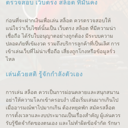
ตรวจสอบ เว็บตรง สล็อต ที่มั่นคง
ก่อนที่จะฝากเงินเพื่อเล่น สล็อต ควรตรวจสอบให้
แน่ใจว่าเว็บไซต์นั้นเป็น เว็บตรง สล็อต ที่มีความน่า
เชื่อถือ ได้รับใบอนุญาตอย่างถูกต้อง มีระบบความ
ปลอดภัยที่เข้มงวด รวมถึงบริการลูกค้าที่เป็นเลิศ การ
เข้าเล่นเว็บที่ไม่น่าเชื่อถือ เสี่ยงถูกโกงหรือข้อมูลรั่ว
ไหล
เล่นด้วยสติ รู้จักกำลังตัวเอง
การเล่น สล็อต ควรเป็นการผ่อนคลายและสนุกสนาน
อย่าให้ความโลภเข้าครอบงำ เมื่อเริ่มเล่นมากเกินไป
เมื่ออารมณ์พาไปมากเกิน ต้องหยุดพัก สมัครสล็อต
การตั้งเวลาและงบประมาณเป็นเรื่องสำคัญ ผู้เล่นควร
รับรู้ขีดจำกัดของตนเอง และไม่ทำผิดข้อจำกัด รักษา