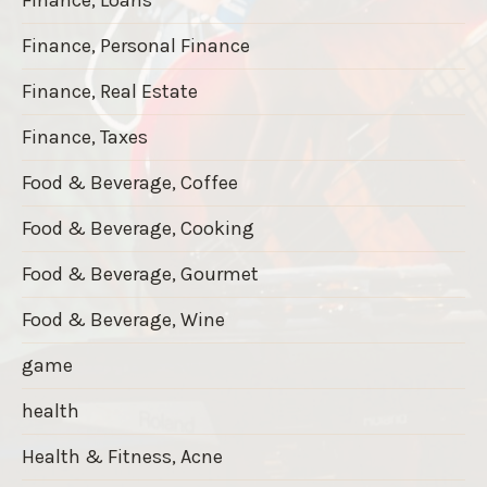
Finance, Personal Finance
Finance, Real Estate
Finance, Taxes
Food & Beverage, Coffee
Food & Beverage, Cooking
Food & Beverage, Gourmet
Food & Beverage, Wine
game
health
Health & Fitness, Acne