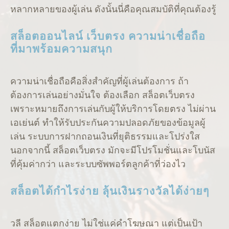
หลากหลายของผู้เล่น ดังนั้นนี่คือคุณสมบัติที่คุณต้องรู้
สล็อตออนไลน์ เว็บตรง ความน่าเชื่อถือ
ที่มาพร้อมความสนุก
ความน่าเชื่อถือคือสิ่งสำคัญที่ผู้เล่นต้องการ ถ้า
ต้องการเล่นอย่างมั่นใจ ต้องเลือก สล็อตเว็บตรง
เพราะหมายถึงการเล่นกับผู้ให้บริการโดยตรง ไม่ผ่าน
เอเย่นต์ ทำให้รับประกันความปลอดภัยของข้อมูลผู้
เล่น ระบบการฝากถอนเงินที่ยุติธรรมและโปร่งใส
นอกจากนี้ สล็อตเว็บตรง มักจะมีโปรโมชั่นและโบนัส
ที่คุ้มค่ากว่า และระบบซัพพอร์ตลูกค้าที่ว่องไว
สล็อตได้กำไรง่าย ลุ้นเงินรางวัลได้ง่ายๆ
วลี สล็อตแตกง่าย ไม่ใช่แค่คำโฆษณา แต่เป็นเป้า