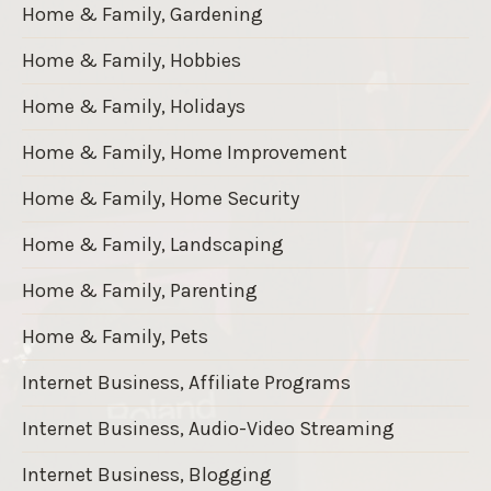
Home & Family, Gardening
Home & Family, Hobbies
Home & Family, Holidays
Home & Family, Home Improvement
Home & Family, Home Security
Home & Family, Landscaping
Home & Family, Parenting
Home & Family, Pets
Internet Business, Affiliate Programs
Internet Business, Audio-Video Streaming
Internet Business, Blogging