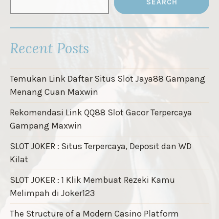
SEARCH
Recent Posts
Temukan Link Daftar Situs Slot Jaya88 Gampang
Menang Cuan Maxwin
Rekomendasi Link QQ88 Slot Gacor Terpercaya
Gampang Maxwin
SLOT JOKER : Situs Terpercaya, Deposit dan WD
Kilat
SLOT JOKER : 1 Klik Membuat Rezeki Kamu
Melimpah di Joker123
The Structure of a Modern Casino Platform