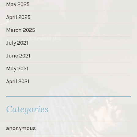
May 2025
April 2025
March 2025
July 2021
June 2021
May 2021
April 2021
Categories
anonymous