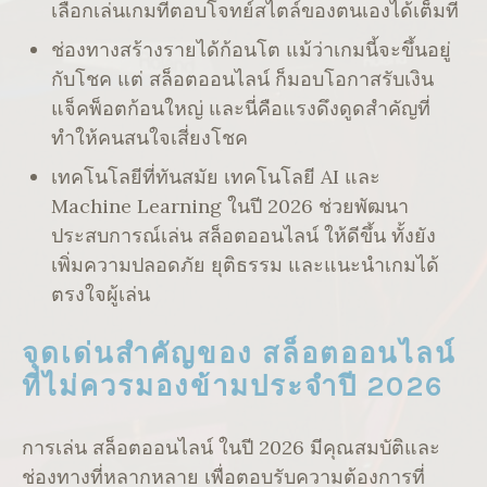
เลือกเล่นเกมที่ตอบโจทย์สไตล์ของตนเองได้เต็มที่
ช่องทางสร้างรายได้ก้อนโต แม้ว่าเกมนี้จะขึ้นอยู่
กับโชค แต่ สล็อตออนไลน์ ก็มอบโอกาสรับเงิน
แจ็คพ็อตก้อนใหญ่ และนี่คือแรงดึงดูดสำคัญที่
ทำให้คนสนใจเสี่ยงโชค
เทคโนโลยีที่ทันสมัย เทคโนโลยี AI และ
Machine Learning ในปี 2026 ช่วยพัฒนา
ประสบการณ์เล่น สล็อตออนไลน์ ให้ดีขึ้น ทั้งยัง
เพิ่มความปลอดภัย ยุติธรรม และแนะนำเกมได้
ตรงใจผู้เล่น
จุดเด่นสำคัญของ สล็อตออนไลน์
ที่ไม่ควรมองข้ามประจำปี 2026
การเล่น สล็อตออนไลน์ ในปี 2026 มีคุณสมบัติและ
ช่องทางที่หลากหลาย เพื่อตอบรับความต้องการที่