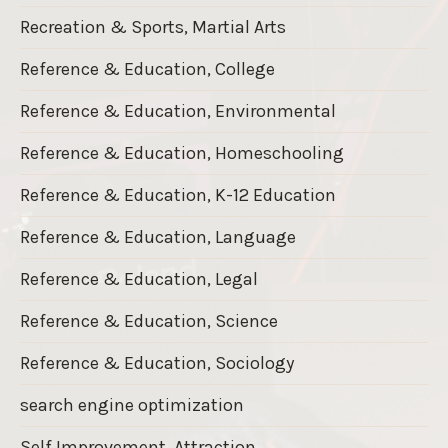
Recreation & Sports, Martial Arts
Reference & Education, College
Reference & Education, Environmental
Reference & Education, Homeschooling
Reference & Education, K-12 Education
Reference & Education, Language
Reference & Education, Legal
Reference & Education, Science
Reference & Education, Sociology
search engine optimization
Self Improvement, Attraction