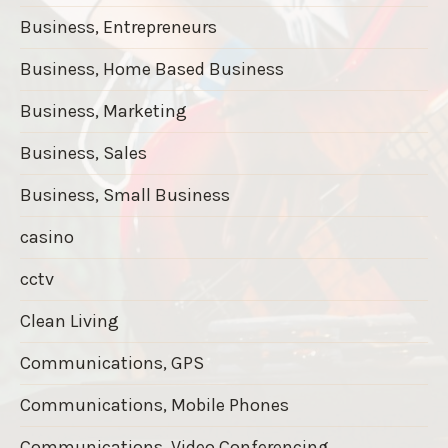
Business, Entrepreneurs
Business, Home Based Business
Business, Marketing
Business, Sales
Business, Small Business
casino
cctv
Clean Living
Communications, GPS
Communications, Mobile Phones
Communications, Video Conferencing