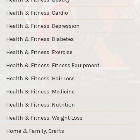
Health & Fitness, Cardio
Health & Fitness, Depression
Health & Fitness, Diabetes
Health & Fitness, Exercise
Health & Fitness, Fitness Equipment
Health & Fitness, Hair Loss
Health & Fitness, Medicine
Health & Fitness, Nutrition
Health & Fitness, Weight Loss
Home & Family, Crafts