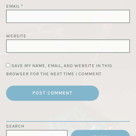
EMAIL
*
WEBSITE
SAVE MY NAME, EMAIL, AND WEBSITE IN THIS
BROWSER FOR THE NEXT TIME I COMMENT.
SEARCH