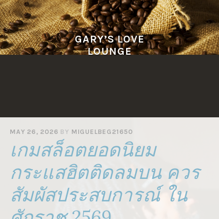
Skip
to
content
GARY’S LOVE
LOUNGE
MAY 26, 2026
BY
MIGUELBEG21650
เกมสล็อตยอดนิยม
กระแสฮิตติดลมบน ควร
สัมผัสประสบการณ์ ใน
ศักราช 2569