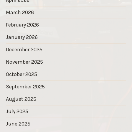
March 2026
February 2026
January 2026
December 2025
November 2025
October 2025
September 2025
August 2025
July 2025
June 2025