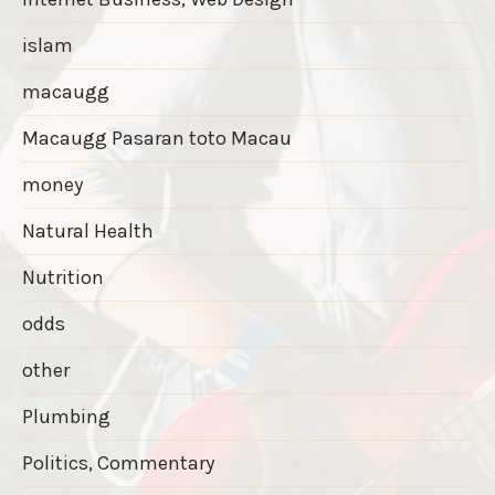
islam
macaugg
Macaugg Pasaran toto Macau
money
Natural Health
Nutrition
odds
other
Plumbing
Politics, Commentary