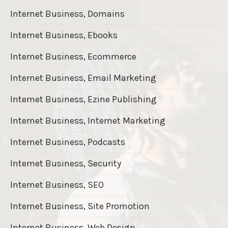
Internet Business, Domains
Internet Business, Ebooks
Internet Business, Ecommerce
Internet Business, Email Marketing
Internet Business, Ezine Publishing
Internet Business, Internet Marketing
Internet Business, Podcasts
Internet Business, Security
Internet Business, SEO
Internet Business, Site Promotion
Internet Business, Web Design