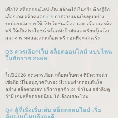
เพื่อให้ สล็อตออนไลน์ เป็น สล็อตได้เงินจริง ต้องรู้จัก
เลือกเกม สล็อตแตก
ง่าย
การวางแผนเงินทุนอย่าง
ระมัดระวัง การใช้ โปรโมชั่นสล็อต และ สล็อตเครดิต
ฟรี ให้เป็นประโยชน์ พร้อมทั้งฝึกฝนและเรียนรู้กลไก
เกม ควร ทดลองเล่นสล็อต ฟรี ก่อนที่จะเล่นจริง
Q3 ควรเลือกเว็บ สล็อตออนไลน์ แบบไหน
ในศักราช 2569
ในปี 2026 คุณควรเลือก สล็อตเว็บตรง ที่มีความน่า
เชื่อถือ มีใบอนุญาตรับรอง มีระบบฝากถอนทันใจ
อย่าง สล็อตวอเลท บริการลูกค้า 24 ชั่วโมง อย่าลืมดู
ว่ามี เกมสล็อตยอดนิยม ให้เลือกเยอะไหม
Q4 ผู้ที่เพิ่งเริ่มเล่น สล็อตออนไลน์ เริ่ม
ต้นแบบไหนถึงจะดี