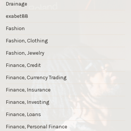
Drainage
exabet88
Fashion
Fashion, Clothing
Fashion, Jewelry
Finance, Credit
Finance, Currency Trading
Finance, Insurance
Finance, Investing
Finance, Loans
Finance, Personal Finance