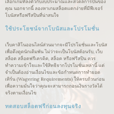
เลือกเกมที่ลงตัวกับงบประมาณและสไตล์การปั่นของ
คุณ นอกจากนี้ ลองหาเกมสล็อตแตกง่ายที่มีฟีเจอร์
โบนัสหรือฟรีสปินที่น่าสนใจ
ใช้ประโยชน์จากโบนัสและโปรโมชั่น
เว็บคาสิโนออนไลน์ส่วนมากจะมีโปรโมชั่นและโบนัส
เพื่อดึงดูดนักเดิมพัน ไม่ว่าจะเป็นโบนัสต้อนรับ, เว็บ
สล็อต สล็อตฟรีเครดิต, สล็อต หรือฟรีสปิน ควร
ทำความเข้าใจและใช้สิทธิจากโปรโมชั่นเหล่านี้ แต่
จำเป็นต้องอ่านเงื่อนไขและข้อกำหนดการทำยอด
เทิร์น (Wagering Requirements) ให้ครบถ้วนก่อน
เพื่อความมั่นใจว่าคุณจะสามารถถอนเงินรางวัลได้
จริงตามเงื่อนไข
ทดสอบสล็อตฟรีก่อนลงทุนจริง