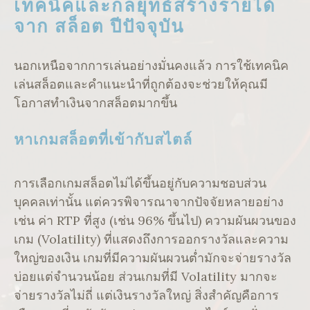
เทคนิคและกลยุทธ์สร้างรายได้
จาก สล็อต ปีปัจจุบัน
นอกเหนือจากการเล่นอย่างมั่นคงแล้ว การใช้เทคนิค
เล่นสล็อตและคำแนะนำที่ถูกต้องจะช่วยให้คุณมี
โอกาสทำเงินจากสล็อตมากขึ้น
หาเกมสล็อตที่เข้ากับสไตล์
การเลือกเกมสล็อตไม่ได้ขึ้นอยู่กับความชอบส่วน
บุคคลเท่านั้น แต่ควรพิจารณาจากปัจจัยหลายอย่าง
เช่น ค่า RTP ที่สูง (เช่น 96% ขึ้นไป) ความผันผวนของ
เกม (Volatility) ที่แสดงถึงการออกรางวัลและความ
ใหญ่ของเงิน เกมที่มีความผันผวนต่ำมักจะจ่ายรางวัล
บ่อยแต่จำนวนน้อย ส่วนเกมที่มี Volatility มากจะ
จ่ายรางวัลไม่ถี่ แต่เงินรางวัลใหญ่ สิ่งสำคัญคือการ