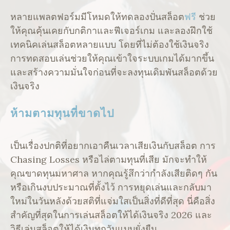
หลายแพลตฟอร์มมีโหมดให้ทดลองปั่นสล็อต
ฟรี
ช่วย
ให้คุณคุ้นเคยกับกติกาและฟีเจอร์เกม และลองฝึกใช้
เทคนิคเล่นสล็อตหลายแบบ โดยที่ไม่ต้องใช้เงินจริง
การทดสอบเล่นช่วยให้คุณเข้าใจระบบเกมได้มากขึ้น
และสร้างความมั่นใจก่อนที่จะลงทุนเดิมพันสล็อตด้วย
เงินจริง
ห้ามตามทุนที่ขาดไป
เป็นเรื่องปกติที่อยากเอาคืนเวลาเสียเงินกับสล็อต การ
Chasing Losses หรือไล่ตามทุนที่เสีย มักจะทำให้
คุณขาดทุนมหาศาล หากคุณรู้สึกว่ากำลังเสียติดๆ กัน
หรือเกินงบประมาณที่ตั้งไว้ การหยุดเล่นและกลับมา
ใหม่ในวันหลังด้วยสติที่แจ่มใสเป็นสิ่งที่ดีที่สุด นี่คือสิ่ง
สำคัญที่สุดในการเล่นสล็อตให้ได้เงินจริง 2026 และ
วิธีเล่นสล็อตให้ได้เงินทุกวันแบบยั่งยืน