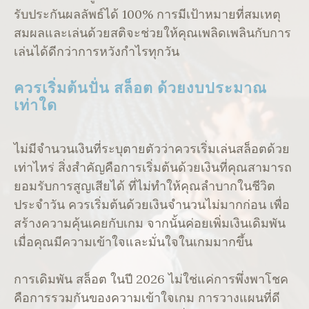
รับประกันผลลัพธ์ได้ 100% การมีเป้าหมายที่สมเหตุ
สมผลและเล่นด้วยสติจะช่วยให้คุณเพลิดเพลินกับการ
เล่นได้ดีกว่าการหวังกำไรทุกวัน
ควรเริ่มต้นปั่น สล็อต ด้วยงบประมาณ
เท่าใด
ไม่มีจำนวนเงินที่ระบุตายตัวว่าควรเริ่มเล่นสล็อตด้วย
เท่าไหร่ สิ่งสำคัญคือการเริ่มต้นด้วยเงินที่คุณสามารถ
ยอมรับการสูญเสียได้ ที่ไม่ทำให้คุณลำบากในชีวิต
ประจำวัน ควรเริ่มต้นด้วยเงินจำนวนไม่มากก่อน เพื่อ
สร้างความคุ้นเคยกับเกม จากนั้นค่อยเพิ่มเงินเดิมพัน
เมื่อคุณมีความเข้าใจและมั่นใจในเกมมากขึ้น
การเดิมพัน สล็อต ในปี 2026 ไม่ใช่แค่การพึ่งพาโชค
คือการรวมกันของความเข้าใจเกม การวางแผนที่ดี