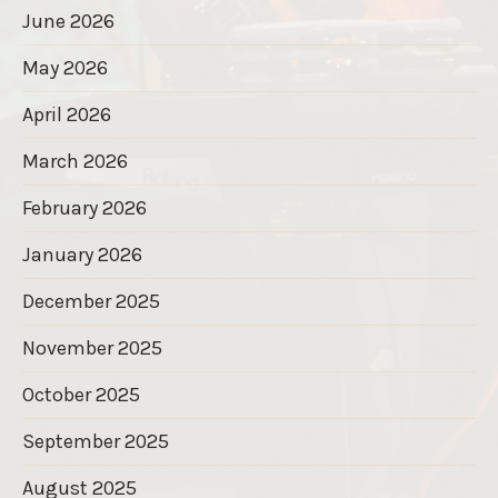
June 2026
May 2026
April 2026
March 2026
February 2026
January 2026
December 2025
November 2025
October 2025
September 2025
August 2025