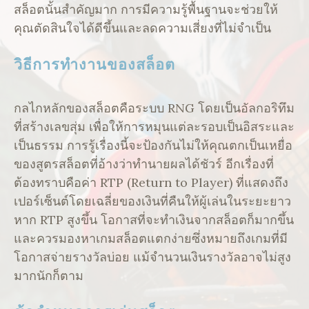
สล็อตนั้นสำคัญมาก การมีความรู้พื้นฐานจะช่วยให้
คุณตัดสินใจได้ดีขึ้นและลดความเสี่ยงที่ไม่จำเป็น
วิธีการทำงานของสล็อต
กลไกหลักของสล็อตคือระบบ RNG โดยเป็นอัลกอริทึม
ที่สร้างเลขสุ่ม เพื่อให้การหมุนแต่ละรอบเป็นอิสระและ
เป็นธรรม การรู้เรื่องนี้จะป้องกันไม่ให้คุณตกเป็นเหยื่อ
ของสูตรสล็อตที่อ้างว่าทำนายผลได้ชัวร์ อีกเรื่องที่
ต้องทราบคือค่า RTP (Return to Player) ที่แสดงถึง
เปอร์เซ็นต์โดยเฉลี่ยของเงินที่คืนให้ผู้เล่นในระยะยาว
หาก RTP สูงขึ้น โอกาสที่จะทำเงินจากสล็อตก็มากขึ้น
และควรมองหาเกมสล็อตแตกง่ายซึ่งหมายถึงเกมที่มี
โอกาสจ่ายรางวัลบ่อย แม้จำนวนเงินรางวัลอาจไม่สูง
มากนักก็ตาม