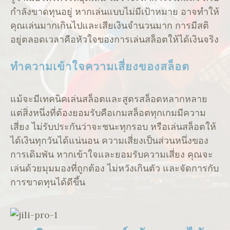
กำลังขาดทุนอยู่ หากเล่นแบบไม่มีเป้าหมาย อาจทำให้
คุณเล่นมากเกินไปและเสียเงินจำนวนมาก การมีสติ
อยู่ตลอดเวลาคือหัวใจของการเล่นสล็อตให้ได้เงินจริง
ทำความเข้าใจความเสี่ยงของสล็อต
แม้จะมีเทคนิคเล่นสล็อตและสูตรสล็อตหลากหลาย
แต่สิ่งหนึ่งที่ต้องยอมรับคือเกมสล็อตทุกเกมมีความ
เสี่ยง ไม่รับประกันว่าจะชนะทุกรอบ หรือเล่นสล็อตให้
ได้เงินทุกวันได้แน่นอน ความเสี่ยงเป็นส่วนหนึ่งของ
การเดิมพัน หากเข้าใจและยอมรับความเสี่ยง คุณจะ
เล่นด้วยมุมมองที่ถูกต้อง ไม่หวังเกินตัว และจัดการกับ
การขาดทุนได้ดีขึ้น