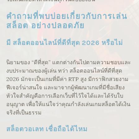
คำถามที่พบบ่อยเกี่ยวกับการเล่น
สล็อต อย่างปลอดภัย
มี สล็อตออนไลน์ที่ดีที่สุด 2026 หรือไม่
นิยามของ “ดีที่สุด” แตกต่างกันไปตามความชอบและ
งบประมาณของผู้เล่น ทว่า สล็อตออนไลน์ที่ดีที่สุด
2026 มักจะเป็นเกมที่มีค่า RTP สูง มีกราฟิกสวยงาม
ฟีเจอร์น่าสนใจ และมาจากผู้พัฒนาเกมที่มีชื่อเสียง
หัวใจสำคัญคือการเลือกเว็บที่ไว้ใจได้และได้รับใบ
อนุญาต เพื่อให้แน่ใจว่าคุณกำลังเล่นเกมสล็อตได้เงิน
จริงที่เป็นธรรม
สล็อตวอเลท เชื่อถือได้ไหม