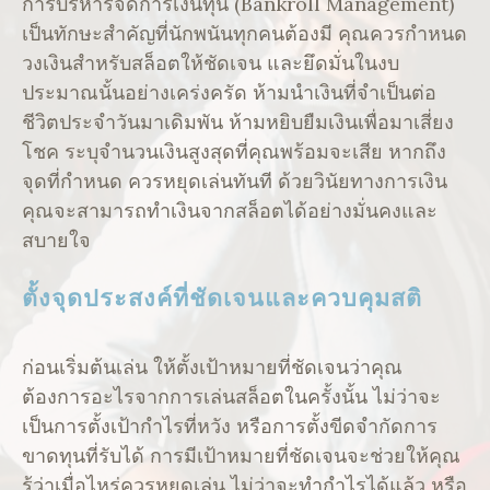
การบริหารจัดการเงินทุน (Bankroll Management)
เป็นทักษะสำคัญที่นักพนันทุกคนต้องมี คุณควรกำหนด
วงเงินสำหรับสล็อตให้ชัดเจน และยึดมั่นในงบ
ประมาณนั้นอย่างเคร่งครัด ห้ามนำเงินที่จำเป็นต่อ
ชีวิตประจำวันมาเดิมพัน ห้ามหยิบยืมเงินเพื่อมาเสี่ยง
โชค ระบุจำนวนเงินสูงสุดที่คุณพร้อมจะเสีย หากถึง
จุดที่กำหนด ควรหยุดเล่นทันที ด้วยวินัยทางการเงิน
คุณจะสามารถทำเงินจากสล็อตได้อย่างมั่นคงและ
สบายใจ
ตั้งจุดประสงค์ที่ชัดเจนและควบคุมสติ
ก่อนเริ่มต้นเล่น ให้ตั้งเป้าหมายที่ชัดเจนว่าคุณ
ต้องการอะไรจากการเล่นสล็อตในครั้งนั้น ไม่ว่าจะ
เป็นการตั้งเป้ากำไรที่หวัง หรือการตั้งขีดจำกัดการ
ขาดทุนที่รับได้ การมีเป้าหมายที่ชัดเจนจะช่วยให้คุณ
รู้ว่าเมื่อไหร่ควรหยุดเล่น ไม่ว่าจะทำกำไรได้แล้ว หรือ