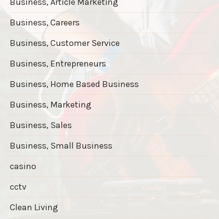
Business, Article Marketing
Business, Careers
Business, Customer Service
Business, Entrepreneurs
Business, Home Based Business
Business, Marketing
Business, Sales
Business, Small Business
casino
cctv
Clean Living