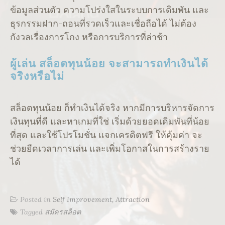
ข้อมูลส่วนตัว ความโปร่งใสในระบบการเดิมพัน และ
ธุรกรรมฝาก-ถอนที่รวดเร็วและเชื่อถือได้ ไม่ต้อง
กังวลเรื่องการโกง หรือการบริการที่ล่าช้า
ผู้เล่น สล็อตทุนน้อย จะสามารถทำเงินได้
จริงหรือไม่
สล็อตทุนน้อย ก็ทำเงินได้จริง หากมีการบริหารจัดการ
เงินทุนที่ดี และหาเกมที่ใช่ เริ่มด้วยยอดเดิมพันที่น้อย
ที่สุด และใช้โปรโมชั่น แจกเครดิตฟรี ให้คุ้มค่า จะ
ช่วยยืดเวลาการเล่น และเพิ่มโอกาสในการสร้างราย
ได้
Posted in
Self Improvement, Attraction
Tagged
สมัครสล็อต