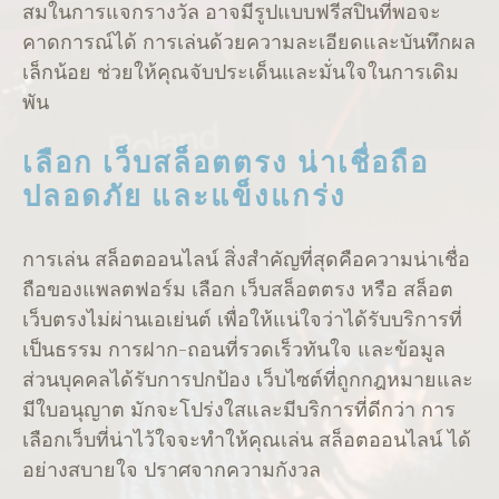
สมในการแจกรางวัล อาจมีรูปแบบฟรีสปินที่พอจะ
คาดการณ์ได้ การเล่นด้วยความละเอียดและบันทึกผล
เล็กน้อย ช่วยให้คุณจับประเด็นและมั่นใจในการเดิม
พัน
เลือก เว็บสล็อตตรง น่าเชื่อถือ
ปลอดภัย และแข็งแกร่ง
การเล่น สล็อตออนไลน์ สิ่งสำคัญที่สุดคือความน่าเชื่อ
ถือของแพลตฟอร์ม เลือก เว็บสล็อตตรง หรือ สล็อต
เว็บตรงไม่ผ่านเอเย่นต์ เพื่อให้แน่ใจว่าได้รับบริการที่
เป็นธรรม การฝาก-ถอนที่รวดเร็วทันใจ และข้อมูล
ส่วนบุคคลได้รับการปกป้อง เว็บไซต์ที่ถูกกฎหมายและ
มีใบอนุญาต มักจะโปร่งใสและมีบริการที่ดีกว่า การ
เลือกเว็บที่น่าไว้ใจจะทำให้คุณเล่น สล็อตออนไลน์ ได้
อย่างสบายใจ ปราศจากความกังวล