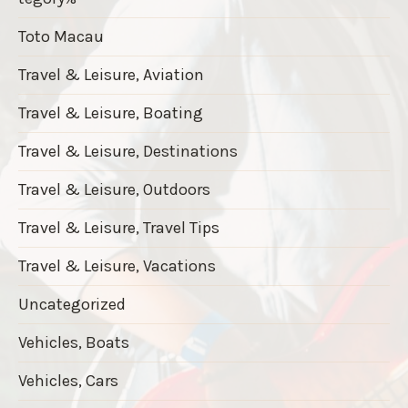
Toto Macau
Travel & Leisure, Aviation
Travel & Leisure, Boating
Travel & Leisure, Destinations
Travel & Leisure, Outdoors
Travel & Leisure, Travel Tips
Travel & Leisure, Vacations
Uncategorized
Vehicles, Boats
Vehicles, Cars