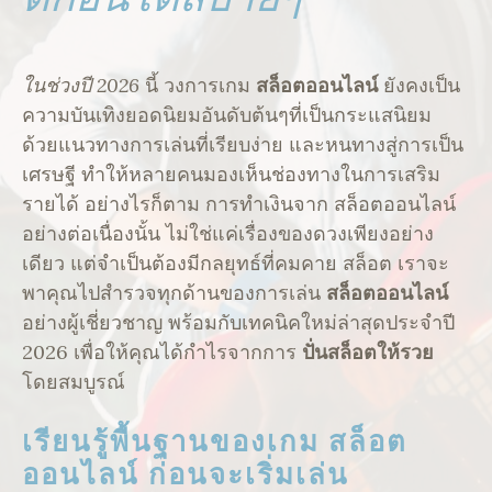
ในช่วงปี 2026
นี้ วงการเกม
สล็อตออนไลน์
ยังคงเป็น
ความบันเทิงยอดนิยมอันดับต้นๆที่เป็นกระแสนิยม
ด้วยแนวทางการเล่นที่เรียบง่าย และหนทางสู่การเป็น
เศรษฐี ทำให้หลายคนมองเห็นช่องทางในการเสริม
รายได้ อย่างไรก็ตาม การทำเงินจาก สล็อตออนไลน์
อย่างต่อเนื่องนั้น ไม่ใช่แค่เรื่องของดวงเพียงอย่าง
เดียว แต่จำเป็นต้องมีกลยุทธ์ที่คมคาย สล็อต เราจะ
พาคุณไปสำรวจทุกด้านของการเล่น
สล็อตออนไลน์
อย่างผู้เชี่ยวชาญ พร้อมกับเทคนิคใหม่ล่าสุดประจำปี
2026 เพื่อให้คุณได้กำไรจากการ
ปั่นสล็อตให้รวย
โดยสมบูรณ์
เรียนรู้พื้นฐานของเกม
สล็อต
ออนไลน์
ก่อนจะเริ่มเล่น