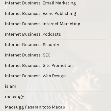
Internet Business, Email Marketing
Internet Business, Ezine Publishing
Internet Business, Internet Marketing
Internet Business, Podcasts
Internet Business, Security
Internet Business, SEO
Internet Business, Site Promotion
Internet Business, Web Design
islam
macaugg
Macaugg Pasaran toto Macau