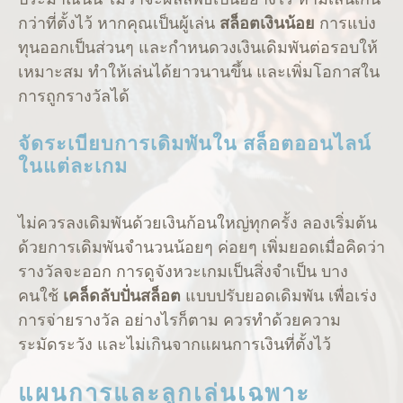
กว่าที่ตั้งไว้ หากคุณเป็นผู้เล่น
สล็อตเงินน้อย
การแบ่ง
ทุนออกเป็นส่วนๆ และกำหนดวงเงินเดิมพันต่อรอบให้
เหมาะสม ทำให้เล่นได้ยาวนานขึ้น และเพิ่มโอกาสใน
การถูกรางวัลได้
จัดระเบียบการเดิมพันใน สล็อตออนไลน์
ในแต่ละเกม
ไม่ควรลงเดิมพันด้วยเงินก้อนใหญ่ทุกครั้ง ลองเริ่มต้น
ด้วยการเดิมพันจำนวนน้อยๆ ค่อยๆ เพิ่มยอดเมื่อคิดว่า
รางวัลจะออก การดูจังหวะเกมเป็นสิ่งจำเป็น บาง
คนใช้
เคล็ดลับปั่นสล็อต
แบบปรับยอดเดิมพัน เพื่อเร่ง
การจ่ายรางวัล อย่างไรก็ตาม ควรทำด้วยความ
ระมัดระวัง และไม่เกินจากแผนการเงินที่ตั้งไว้
แผนการและลูกเล่นเฉพาะ