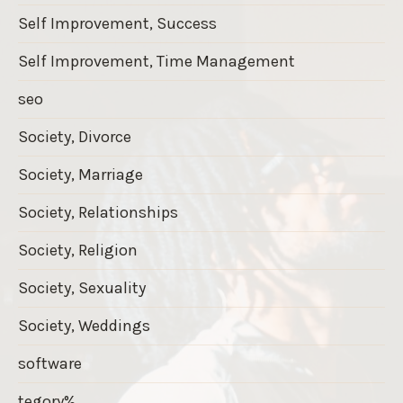
Self Improvement, Success
Self Improvement, Time Management
seo
Society, Divorce
Society, Marriage
Society, Relationships
Society, Religion
Society, Sexuality
Society, Weddings
software
tegory%