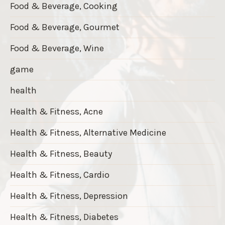
Food & Beverage, Cooking
Food & Beverage, Gourmet
Food & Beverage, Wine
game
health
Health & Fitness, Acne
Health & Fitness, Alternative Medicine
Health & Fitness, Beauty
Health & Fitness, Cardio
Health & Fitness, Depression
Health & Fitness, Diabetes