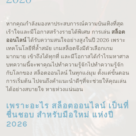
หากคุณกำลังมองหาประสบการณ์ความบันเทิงที่สุด
เร้าใจและมีโอกาสสร้างรายได้พิเศษ การเล่น
สล็อต
ออนไลน์
ได้รับความสนใจอย่างสูงในปี 2026 เพราะ
เทคโนโลยีที่ล้ำสมัย เกมสล็อตจึงมีตัวเลือกเกม
มากมาย เข้าถึงได้ทุกที่ และมีโอกาสได้กำไรมหาศาล
บทความนี้จะพาคุณไปทำความรู้จักไปทำความรู้จัก
กับโลกของ สล็อตออนไลน์ ในทุกแง่มุม ตั้งแต่ขั้นตอน
การเริ่มต้น ไปจนถึงคำแนะนำดีๆที่จะช่วยให้คุณเล่น
ได้อย่างสบายใจ หายห่วงแน่นอน
เพราะอะไร สล็อตออนไลน์ เป็นที่
ชื่นชอบ สำหรับมือใหม่ แห่งปี
2026