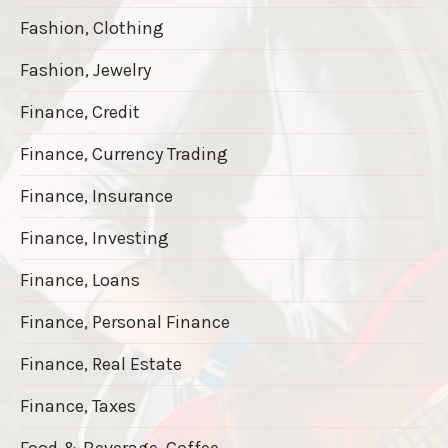
Fashion, Clothing
Fashion, Jewelry
Finance, Credit
Finance, Currency Trading
Finance, Insurance
Finance, Investing
Finance, Loans
Finance, Personal Finance
Finance, Real Estate
Finance, Taxes
Food & Beverage, Coffee