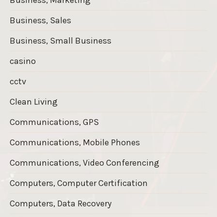
Business, Sales
Business, Small Business
casino
cctv
Clean Living
Communications, GPS
Communications, Mobile Phones
Communications, Video Conferencing
Computers, Computer Certification
Computers, Data Recovery