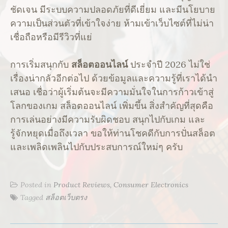
ชัดเจน มีระบบความปลอดภัยที่ดีเยี่ยม และมีนโยบาย
ความเป็นส่วนตัวที่เข้าใจง่าย ห้ามเข้าเว็บไซต์ที่ไม่น่า
เชื่อถือหรือมีรีวิวที่แย่
การเริ่มสนุกกับ
สล็อตออนไลน์
ประจำปี 2026 ไม่ใช่
เรื่องน่ากลัวอีกต่อไป ด้วยข้อมูลและความรู้ที่เราได้นำ
เสนอ เชื่อว่าผู้เริ่มต้นจะมีความมั่นใจในการก้าวเข้าสู่
โลกของเกม สล็อตออนไลน์ เพิ่มขึ้น สิ่งสำคัญที่สุดคือ
การเล่นอย่างมีความรับผิดชอบ สนุกไปกับเกม และ
รู้จักหยุดเมื่อถึงเวลา ขอให้ท่านโชคดีกับการปั่นสล็อต
และเพลิดเพลินไปกับประสบการณ์ใหม่ๆ ครับ
Posted in
Product Reviews, Consumer Electronics
Tagged
สล็อตเว็บตรง