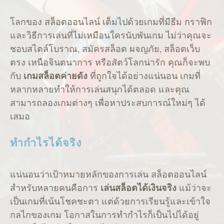
โลกของ สล็อตออนไลน์ เต็มไปด้วยเกมที่มีธีม กราฟิก
และวิธีการเล่นที่ไม่เหมือนใครนับพันเกม ไม่ว่าคุณจะ
ชอบสไตล์โบราณ, สมัครสล็อต ผจญภัย, สล็อตเว็บ
ตรง เหนือจินตนาการ หรือสัตว์โลกน่ารัก คุณก็จะพบ
กับ
เกมสล็อตค่ายดัง
ที่ถูกใจได้อย่างแน่นอน เกมที่
หลากหลายทำให้การเล่นสนุกได้ตลอด และคุณ
สามารถลองเกมต่างๆ เพื่อหาประสบการณ์ใหม่ๆ ได้
เสมอ
ทำกำไรได้จริง
แน่นอนว่าเป้าหมายหลักของการเล่น สล็อตออนไลน์
สำหรับหลายคนคือการ
เล่นสล็อตได้เงินจริง
แม้ว่าจะ
เป็นเกมที่เน้นโชคชะตา แต่ด้วยการเรียนรู้และเข้าใจ
กลไกของเกม โอกาสในการทำกำไรก็เป็นไปได้อยู่