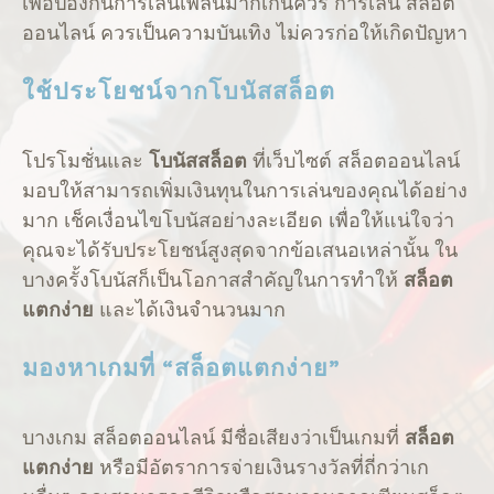
เพื่อป้องกันการเล่นเพลินมากเกินควร การเล่น สล็อต
ออนไลน์ ควรเป็นความบันเทิง ไม่ควรก่อให้เกิดปัญหา
ใช้ประโยชน์จากโบนัสสล็อต
โปรโมชั่นและ
โบนัสสล็อต
ที่เว็บไซต์ สล็อตออนไลน์
มอบให้สามารถเพิ่มเงินทุนในการเล่นของคุณได้อย่าง
มาก เช็คเงื่อนไขโบนัสอย่างละเอียด เพื่อให้แน่ใจว่า
คุณจะได้รับประโยชน์สูงสุดจากข้อเสนอเหล่านั้น ใน
บางครั้งโบนัสก็เป็นโอกาสสำคัญในการทำให้
สล็อต
แตกง่าย
และได้เงินจำนวนมาก
มองหาเกมที่ “สล็อตแตกง่าย”
บางเกม สล็อตออนไลน์ มีชื่อเสียงว่าเป็นเกมที่
สล็อต
แตกง่าย
หรือมีอัตราการจ่ายเงินรางวัลที่ถี่กว่าเก