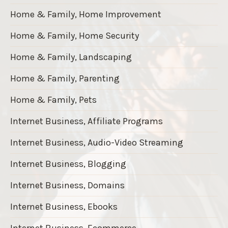
Home & Family, Home Improvement
Home & Family, Home Security
Home & Family, Landscaping
Home & Family, Parenting
Home & Family, Pets
Internet Business, Affiliate Programs
Internet Business, Audio-Video Streaming
Internet Business, Blogging
Internet Business, Domains
Internet Business, Ebooks
Internet Business, Ecommerce