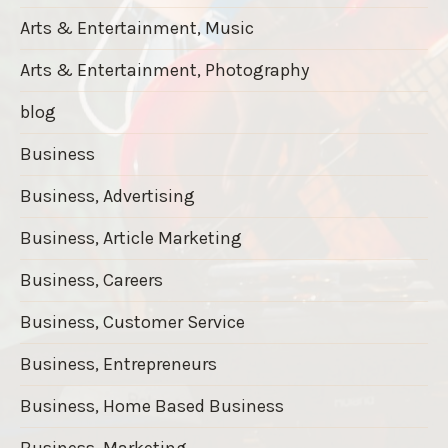
Arts & Entertainment, Music
Arts & Entertainment, Photography
blog
Business
Business, Advertising
Business, Article Marketing
Business, Careers
Business, Customer Service
Business, Entrepreneurs
Business, Home Based Business
Business, Marketing