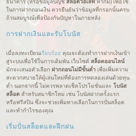
ธนาคาร (หรือข้อมูลบัญชี
สล็อตวอเลท
หากมี) เพื่อใช้
ในการฝากถอนเงิน ควรยืนยันว่าข้อมูลที่กรอกนั้นครบ
ถ้วนสมบูรณ์เพื่อป้องกันปัญหาในภายหลัง
การฝากเงินและรับโบนัส
เมื่อลงทะเบียนเ
รียบร้อย
คุณจะต้องทำการฝากเงินเข้า
สู่ระบบเพื่อใช้ในการเดิมพัน เว็บไซต์
สล็อตออนไลน์
มักจะเสนอตัวเลือก
ฝากถอนไม่มีขั้นต่ำ
เพื่อเพิ่มความ
สะดวกสบายให้ผู้เล่นใหม่ที่ต้องการทดลองเล่นด้วยทุน
ต่ำ นอกจากนี้ ไม่ควรพลาดเช็คโปรโมชั่นและ
โบนัส
สล็อต
สำหรับสมาชิกใหม่ เช่น โบนัสฝากครั้งแรก
หรือฟรีสปิน ซึ่งจะช่วยเพิ่มทางเลือกในการปั่นสล็อต
และทำกำไรของคุณ
เริ่มปั่นสล็อตและฝึกฝน