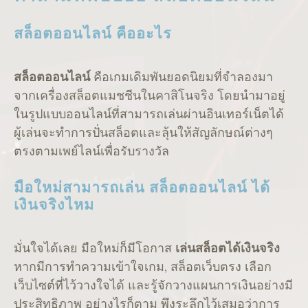
สล็อตออนไลน์ คืออะไร
สล็อตออนไลน์
คือเกมเดิมพันยอดนิยมที่จำลองมา
จากเครื่องสล็อตแมชชีนในคาสิโนจริง โดยนำมาอยู่
ในรูปแบบออนไลน์ที่สามารถเล่นผ่านอินเทอร์เน็ตได้
ผู้เล่นจะทำการปั่นสล็อตและลุ้นให้สัญลักษณ์ต่างๆ
ตรงตามเพย์ไลน์เพื่อรับรางวัล
มือใหม่สามารถเล่น สล็อตออนไลน์ ได้
เงินจริงไหม
มั่นใจได้เลย มือใหม่ก็มีโอกาส
เล่นสล็อตได้เงินจริง
หากมีการทำความเข้าใจเกม, สล็อตเว็บตรง เลือก
เว็บไซต์ที่ไว้วางใจได้ และรู้จักวางแผนการเงินอย่างมี
ประสิทธิภาพ อย่างไรก็ตาม พึงระลึกไว้เสมอว่าการ