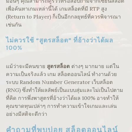
มอื่นๆ คุณสามารถดูรีวิวหรือสอบถามจากเซียนสล็อต
เพื่อค้นหาเกมเหล่านี้ได้ เกมสล็อตที่มี RTP สูง
(Return to Player) ก็เป็นอีกกลยุทธ์ที่ควรพิจารณา
เช่นกัน
ไม่ควรใช้ “สูตรสล็อต” ที่อ้างว่าได้ผล
100%
แม้ว่าจะมีคนขาย
สูตรสล็อต
ต่างๆ มากมาย แต่ใน
ความเป็นจริงแล้ว เกม สล็อตออนไลน์ ทำงานด้วย
ระบบ Random Number Generator เว็บสล็อต
(RNG) ซึ่งทำให้ผลลัพธ์เป็นแบบสุ่มและไม่เป็นไปตาม
ที่คิด การพึ่งพาสูตรที่อ้างว่าได้ผล 100% อาจทำให้
คุณขาดทุนเปล่าๆ การทำความเข้าใจเกมและเล่น
อย่างมีสติจะดีกว่า
คำถามที่พบบ่อย สล็อตออนไลน์