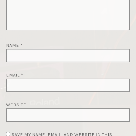
NAME
*
EMAIL
*
WEBSITE
SAVE MY NAME, EMAIL, AND WEBSITE IN THIS