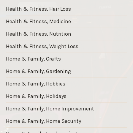
Health & Fitness, Hair Loss
Health & Fitness, Medicine
Health & Fitness, Nutrition
Health & Fitness, Weight Loss
Home & Family, Crafts
Home & Family, Gardening
Home & Family, Hobbies
Home & Family, Holidays
Home & Family, Home Improvement
Home & Family, Home Security