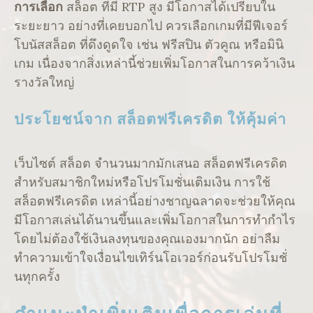
การเลือก
สล็อต
ที่มี RTP สูง มีโอกาสได้เปรียบใน
ระยะยาว อย่างที่เคยบอกไป ควรเลือกเกมที่มีฟีเจอร์
โบนัสสล็อต ที่ดึงดูดใจ เช่น ฟรีสปิน ตัวคูณ หรือมินิ
เกม เนื่องจากสิ่งเหล่านี้ช่วยเพิ่มโอกาสในการคว้าเงิน
รางวัลใหญ่
ประโยชน์จาก
สล็อตฟรีเครดิต
ให้คุ้มค่า
เว็บไซต์ สล็อต จำนวนมากมักเสนอ สล็อตฟรีเครดิต
สำหรับสมาชิกใหม่หรือโปรโมชั่นเติมเงิน การใช้
สล็อตฟรีเครดิต เหล่านี้อย่างชาญฉลาดจะช่วยให้คุณ
มีโอกาสเล่นได้นานขึ้นและเพิ่มโอกาสในการทำกำไร
โดยไม่ต้องใช้เงินลงทุนของคุณเองมากนัก อย่าลืม
ทำความเข้าใจเงื่อนไขเทิร์นโอเวอร์ก่อนรับโปรโมชั่
นทุกครั้ง