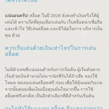
ได้จริงได้ไหม
แน่นอนครับ
! สล็อต ในปี 2026 ยังคงทำเงินจริงให้ผู้
เล่นได้ ตราบใดที่คุณเลือกเล่นกับ เว็บสล็อตน่าเชื่อถือ
และเข้าใจ วิธีเล่นสล็อต และมีวินัยในการ บริหารเงิน
ทุน ด้วย
ควรเริ่มเล่นด้วยเงินเท่าไหร่ในการเล่น
สล็อต
ไม่มีตัวเลขที่แน่นอนสำหรับการเริ่มต้น ผู้เริ่มต้นควร
เริ่มด้วยเงินจำนวนไม่มากนักที่รับได้ถ้าเสีย ลองใช้
โหมด ทดลองเล่นสล็อตฟรี ก่อน เพื่อให้คุ้นเคยกับเกม
จากนั้นค่อยเพิ่มเงินเมื่อคุณมั่นใจมากขึ้น การใช้
สล็อตฟรีเครดิต เป็นอีกตัวเลือกที่ดีสำหรับเริ่มต้น
อะไรทำให้บางเกม สล็อต ถึงแตกง่ายกว่า