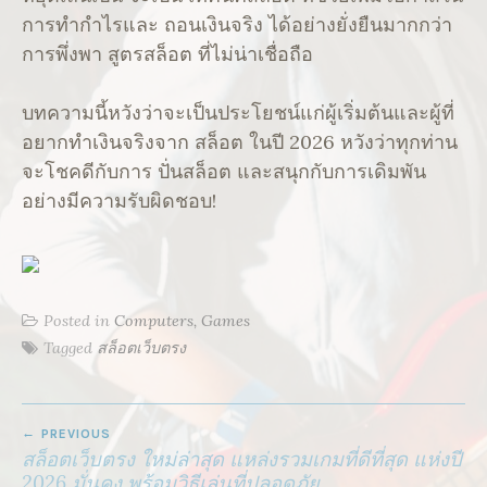
การทำกำไรและ ถอนเงินจริง ได้อย่างยั่งยืนมากกว่า
การพึ่งพา สูตรสล็อต ที่ไม่น่าเชื่อถือ
บทความนี้หวังว่าจะเป็นประโยชน์แก่ผู้เริ่มต้นและผู้ที่
อยากทำเงินจริงจาก สล็อต ในปี 2026 หวังว่าทุกท่าน
จะโชคดีกับการ ปั่นสล็อต และสนุกกับการเดิมพัน
อย่างมีความรับผิดชอบ!
Posted in
Computers, Games
Tagged
สล็อตเว็บตรง
POST
PREVIOUS
NAVIGATION
สล็อตเว็บตรง ใหม่ล่าสุด แหล่งรวมเกมที่ดีที่สุด แห่งปี
2026 มั่นคง พร้อมวิธีเล่นที่ปลอดภัย