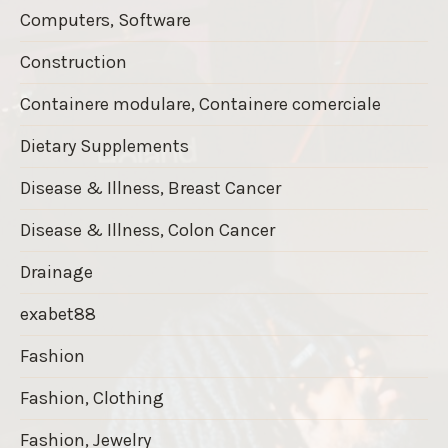
Computers, Software
Construction
Containere modulare, Containere comerciale
Dietary Supplements
Disease & Illness, Breast Cancer
Disease & Illness, Colon Cancer
Drainage
exabet88
Fashion
Fashion, Clothing
Fashion, Jewelry