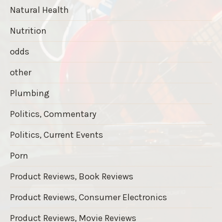
Natural Health
Nutrition
odds
other
Plumbing
Politics, Commentary
Politics, Current Events
Porn
Product Reviews, Book Reviews
Product Reviews, Consumer Electronics
Product Reviews, Movie Reviews