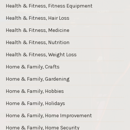
Health & Fitness, Fitness Equipment
Health & Fitness, Hair Loss
Health & Fitness, Medicine
Health & Fitness, Nutrition
Health & Fitness, Weight Loss
Home & Family, Crafts
Home & Family, Gardening
Home & Family, Hobbies
Home & Family, Holidays
Home & Family, Home Improvement
Home & Family, Home Security