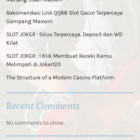
Rekomendasi Link QQ88 Slot Gacor Terpercaya
Gampang Maxwin
SLOT JOKER : Situs Terpercaya, Deposit dan WD
Kilat
SLOT JOKER : 1 Klik Membuat Rezeki Kamu
Melimpah di Joker123
The Structure of a Modern Casino Platform
Recent Comments
No comments to show.