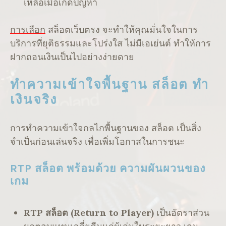
เหลือเมื่อเกิดปัญหา
การเลือก
สล็อตเว็บตรง จะทำให้คุณมั่นใจในการ
บริการที่ยุติธรรมและโปร่งใส ไม่มีเอเย่นต์ ทำให้การ
ฝากถอนเงินเป็นไปอย่างง่ายดาย
ทำความเข้าใจพื้นฐาน สล็อต ทำ
เงินจริง
การทำความเข้าใจกลไกพื้นฐานของ สล็อต เป็นสิ่ง
จำเป็นก่อนเล่นจริง เพื่อเพิ่มโอกาสในการชนะ
RTP สล็อต
พร้อมด้วย
ความผันผวนของ
เกม
RTP สล็อต (Return to Player)
เป็นอัตราส่วน