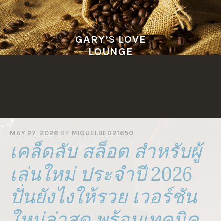
Skip
to
content
GARY’S LOVE
LOUNGE
MAY 27, 2026
BY
MIGUELBEG21650
เคล็ดลับ สล็อต สำหรับผู้
เล่นใหม่ ประจำปี 2026
ปั่นยังไงให้รวย เวอร์ชัน
ใหม่ล่าสุด พร้อมเทคนิค