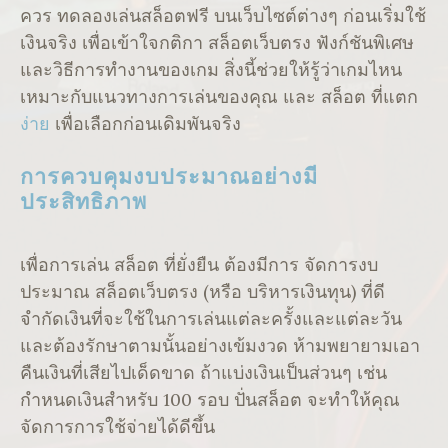
ควร ทดลองเล่นสล็อตฟรี บนเว็บไซต์ต่างๆ ก่อนเริ่มใช้
เงินจริง เพื่อเข้าใจกติกา สล็อตเว็บตรง ฟังก์ชันพิเศษ
และวิธีการทำงานของเกม สิ่งนี้ช่วยให้รู้ว่าเกมไหน
เหมาะกับแนวทางการเล่นของคุณ และ สล็อต ที่แตก
ง่าย
เพื่อเลือกก่อนเดิมพันจริง
การควบคุมงบประมาณอย่างมี
ประสิทธิภาพ
เพื่อการเล่น สล็อต ที่ยั่งยืน ต้องมีการ จัดการงบ
ประมาณ สล็อตเว็บตรง (หรือ บริหารเงินทุน) ที่ดี
จำกัดเงินที่จะใช้ในการเล่นแต่ละครั้งและแต่ละวัน
และต้องรักษาตามนั้นอย่างเข้มงวด ห้ามพยายามเอา
คืนเงินที่เสียไปเด็ดขาด ถ้าแบ่งเงินเป็นส่วนๆ เช่น
กำหนดเงินสำหรับ 100 รอบ ปั่นสล็อต จะทำให้คุณ
จัดการการใช้จ่ายได้ดีขึ้น