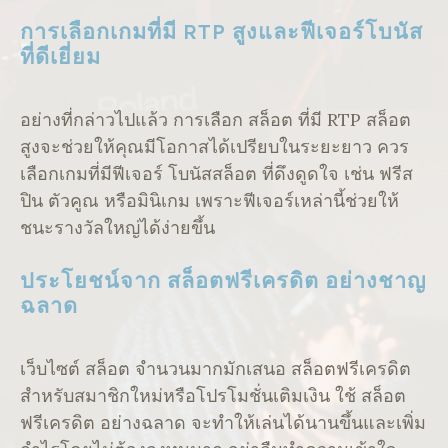
การเลือกเกมที่มี RTP สูงและฟีเจอร์โบนัส
ที่ดีเยี่ยม
อย่างที่กล่าวไปแล้ว การเลือก สล็อต ที่มี RTP สล็อต
สูงจะช่วยให้คุณมีโอกาสได้เปรียบในระยะยาว ควร
เลือกเกมที่มีฟีเจอร์ โบนัสสล็อต ที่ดึงดูดใจ เช่น ฟรีส
ปิน ตัวคูณ หรือมินิเกม เพราะฟีเจอร์เหล่านี้ช่วยให้
ชนะรางวัลใหญ่ได้ง่ายขึ้น
ประโยชน์จาก
สล็อตฟรีเครดิต
อย่างชาญ
ฉลาด
เว็บไซต์ สล็อต จำนวนมากมักเสนอ สล็อตฟรีเครดิต
สำหรับสมาชิกใหม่หรือโปรโมชั่นเติมเงิน ใช้ สล็อต
ฟรีเครดิต อย่างฉลาด จะทำให้เล่นได้นานขึ้นและเพิ่ม