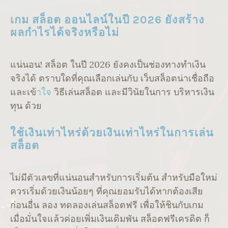
เกม สล็อต ออนไลน์ในปี 2026 ยังสร้าง
ผลกำไรได้จริงหรือไม่
แน่นอน! สล็อต ในปี 2026 ยังคงเป็นช่องทางทำเงิน
จริงได้ ตราบใดที่คุณเลือกเล่นกับ เว็บสล็อตน่าเชื่อถือ
และเข
้าใจ
วิธีเล่นสล็อต และมีวินัยในการ บริหารเงิน
ทุน ด้วย
ใช้เงินเท่าไหร่ด้วยเงินเท่าไหร่ในการเล่น
สล็อต
ไม่มีตัวเลขที่แน่นอนสำหรับการเริ่มต้น สำหรับมือใหม่
ควรเริ่มด้วยเงินน้อยๆ ที่คุณยอมรับได้หากต้องเสีย
ก่อนอื่น ลอง ทดลองเล่นสล็อตฟรี เพื่อให้ชินกับเกม
เมื่อมั่นใจแล้วค่อยเพิ่มเงินเดิมพัน สล็อตฟรีเครดิต ก็