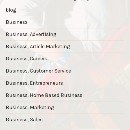
blog
Business
Business, Advertising
Business, Article Marketing
Business, Careers
Business, Customer Service
Business, Entrepreneurs
Business, Home Based Business
Business, Marketing
Business, Sales