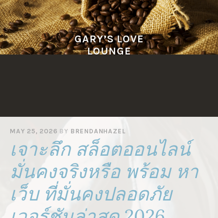
Skip
to
content
GARY’S LOVE
LOUNGE
MAY 25, 2026
BY
BRENDANHAZEL
เจาะลึก สล็อตออนไลน์
มั่นคงจริงหรือ พร้อม หา
เว็บ ที่มั่นคงปลอดภัย
เวอร์ชันล่าสุด 2026