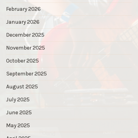
February 2026
January 2026
December 2025
November 2025
October 2025
September 2025
August 2025
July 2025
June 2025
May 2025