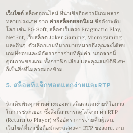
เว็บไซต์
สล็อตออนไลน์ ที่น่าเชื่อถือควรมีเกมหลาก
หลายประเภท จาก
ค่ายสล็อตยอดนิยม
ชื่อดังระดับ
โลก เช่น PG Soft, สล็อตเว็บตรง Pragmatic Play,
NetEnt, เว็บสล็อต Joker Gaming, Microgaming
และอื่นๆ. ตัวเลือกเกมที่มากมายหมายถึงคุณจะได้พบ
เกมที่ชอบและมีอัตราการจ่ายที่คุ้มค่า. นอกจากนี้
คุณภาพของเกม ทั้งกราฟิก เสียง และคุณสมบัติพิเศษ
ก็เป็นสิ่งที่ไม่ควรมองข้าม.
5. สล็อตที่แจ็กพอตแตกง่ายและRTP
นักเดิมพันทุกท่านต่างมองหา สล็อตแตกง่ายที่โอกาส
ในการชนะเยอะ ซึ่งสิ่งนี้สามารถดูได้จาก ค่า RTP
(Return to Player) หรืออัตราการจ่ายคืนผู้เล่น.
เว็บไซต์ที่น่าเชื่อถือมักจะแสดงค่า RTP ของเกม. เกม