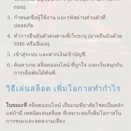
ถอน).
กำหนดชื่อผู้ใช้งาน และรหัสผ่านส่วนตัวที่
ปลอดภัย.
ทำการยืนยันตัวตนตามที่เว็บระบุ (อาจยืนยันด้วย
SMS หรืออีเมล).
เข้าสู่ระบบ และฝากเงินเข้าบัญชี.
ค้นหาเกม สล็อตออนไลน์ ที่ถูกใจ และเริ่มสนุกกับ
การเดิมพันได้ทันที.
วิธีเล่นสล็อต เพิ่มโอกาสทำกำไร
ในขณะที่
สล็อตออนไลน์ เป็นเกมที่อาศัยโชคเป็นหลัก
แต่ถ้ามี เทคนิคเล่นสล็อต ที่เหมาะสมก็เพิ่มโอกาสใน
การชนะและลดความเสี่ยง.