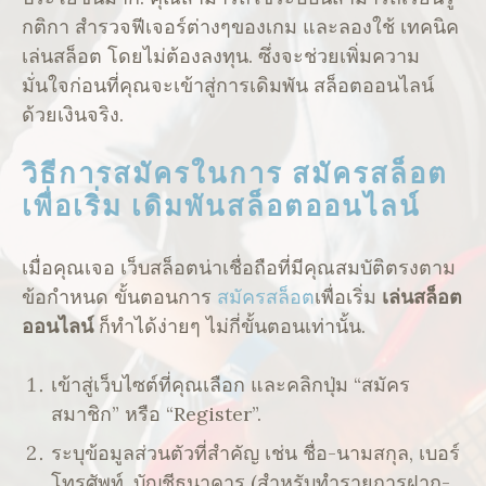
กติกา สำรวจฟีเจอร์ต่างๆของเกม และลองใช้ เทคนิค
เล่นสล็อต โดยไม่ต้องลงทุน. ซึ่งจะช่วยเพิ่มความ
มั่นใจก่อนที่คุณจะเข้าสู่การเดิมพัน สล็อตออนไลน์
ด้วยเงินจริง.
วิธีการสมัครในการ สมัครสล็อต
เพื่อเริ่ม เดิมพันสล็อตออนไลน์
เมื่อคุณเจอ เว็บสล็อตน่าเชื่อถือที่มีคุณสมบัติตรงตาม
ข้อกำหนด ขั้นตอนการ
สมัครสล็อต
เพื่อเริ่ม
เล่นสล็อต
ออนไลน์
ก็ทำได้ง่ายๆ ไม่กี่ขั้นตอนเท่านั้น.
เข้าสู่เว็บไซต์ที่คุณเลือก และคลิกปุ่ม “สมัคร
สมาชิก” หรือ “Register”.
ระบุข้อมูลส่วนตัวที่สำคัญ เช่น ชื่อ-นามสกุล, เบอร์
โทรศัพท์, บัญชีธนาคาร (สำหรับทำรายการฝาก-