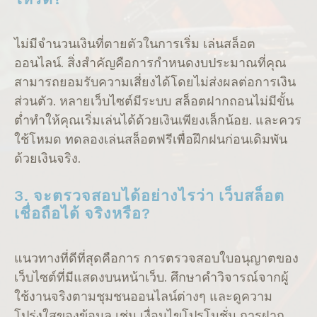
ไม่มีจำนวนเงินที่ตายตัวในการเริ่ม เล่นสล็อต
ออนไลน์. สิ่งสำคัญคือการกำหนดงบประมาณที่คุณ
สามารถยอมรับความเสี่ยงได้โดยไม่ส่งผลต่อการเงิน
ส่วนตัว. หลายเว็บไซต์มีระบบ สล็อตฝากถอนไม่มีขั้น
ต่ำทำให้คุณเริ่มเล่นได้ด้วยเงินเพียงเล็กน้อย. และควร
ใช้โหมด ทดลองเล่นสล็อตฟรีเพื่อฝึกฝนก่อนเดิมพัน
ด้วยเงินจริง.
3. จะตรวจสอบได้อย่างไรว่า เว็บสล็อต
เชื่อถือได้ จริงหรือ?
แนวทางที่ดีที่สุดคือการ การตรวจสอบใบอนุญาตของ
เว็บไซต์ที่มีแสดงบนหน้าเว็บ. ศึกษาคำวิจารณ์จากผู้
ใช้งานจริงตามชุมชนออนไลน์ต่างๆ และดูความ
โปร่งใสของข้อมูล เช่น เงื่อนไขโปรโมชั่น การฝาก