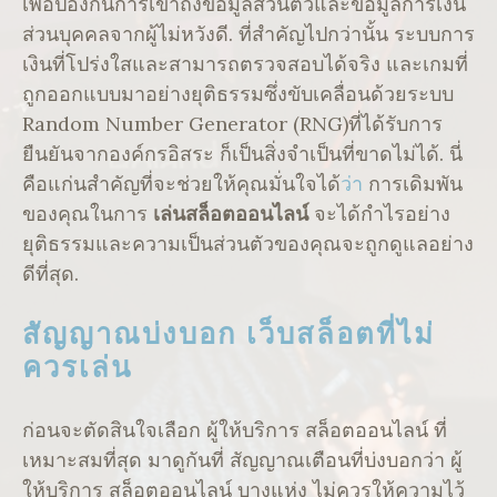
เพื่อป้องกันการเข้าถึงข้อมูลส่วนตัวและข้อมูลการเงิน
ส่วนบุคคลจากผู้ไม่หวังดี. ที่สำคัญไปกว่านั้น ระบบการ
เงินที่โปร่งใสและสามารถตรวจสอบได้จริง และเกมที่
ถูกออกแบบมาอย่างยุติธรรมซึ่งขับเคลื่อนด้วยระบบ
Random Number Generator (RNG)ที่ได้รับการ
ยืนยันจากองค์กรอิสระ ก็เป็นสิ่งจำเป็นที่ขาดไม่ได้. นี่
คือแก่นสำคัญที่จะช่วยให้คุณมั่นใจได
้ว่า
การเดิมพัน
ของคุณในการ
เล่นสล็อตออนไลน์
จะได้กำไรอย่าง
ยุติธรรมและความเป็นส่วนตัวของคุณจะถูกดูแลอย่าง
ดีที่สุด.
สัญญาณบ่งบอก เว็บสล็อตที่ไม่
ควรเล่น
ก่อนจะตัดสินใจเลือก ผู้ให้บริการ สล็อตออนไลน์ ที่
เหมาะสมที่สุด มาดูกันที่ สัญญาณเตือนที่บ่งบอกว่า ผู้
ให้บริการ สล็อตออนไลน์ บางแห่ง ไม่ควรให้ความไว้