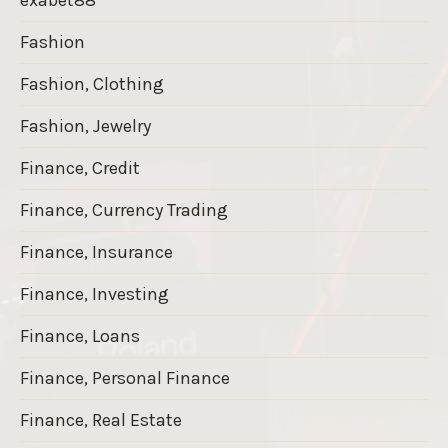
Fashion
Fashion, Clothing
Fashion, Jewelry
Finance, Credit
Finance, Currency Trading
Finance, Insurance
Finance, Investing
Finance, Loans
Finance, Personal Finance
Finance, Real Estate