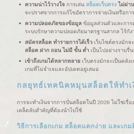
ความน่าไว้วางใจ
การเล่น
สล็อตเว็บตรง
ไม่ผ่าน
จะปราศจากการแก้ไขอัตราการจ่ายเงินหรือการจำก
ความปลอดภัยของข้อมูล
ข้อมูลส่วนตัวและการ
ระบบรักษาความปลอดภัยมาตรฐานสากล ไร้กังวล
สมัครสล็อต ทำรายการได้เร็ว
เว็บไซต์ตรงมักจะ
สล็อต ฝาก ถอน ไม่มี ขั้น ต่ำ
เป็นไปอย่างราบรื่
เข้าถึงเกมได้หลากหลาย
เว็บตรงมักจะเป็นคลั
เกมที่ไม่จำเจและอัปเดตอยู่เสมอ
กลยุทธ์เทคนิคหมุนสล็อตให้ทำเ
การจะทำเงินจากการปั่นสล็อตในปี 2026 ไม่ใช่เรื่อ
เคล็ดลับสำคัญที่ต้องนำไปใช้
วิธีการเลือกเกม สล็อตแตกง่าย และเกมฮ