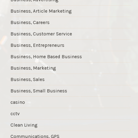
Business, Article Marketing
Business, Careers
Business, Customer Service
Business, Entrepreneurs
Business, Home Based Business
Business, Marketing
Business, Sales
Business, Small Business
casino
cctv
Clean Living
Communications, GPS