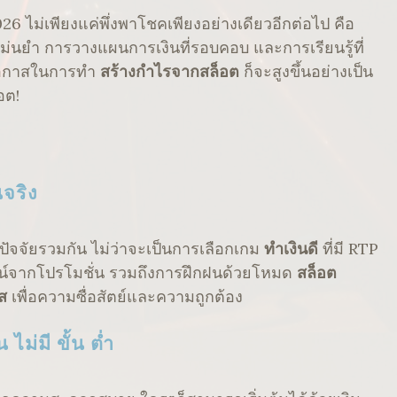
26 ไม่เพียงแค่พึ่งพาโชคเพียงอย่างเดียวอีกต่อไป คือ
่แม่นยำ การวางแผนการเงินที่รอบคอบ และการเรียนรู้ที่
 โอกาสในการทำ
สร้างกำไรจากสล็อต
ก็จะสูงขึ้นอย่างเป็น
อต!
นจริง
ปัจจัยรวมกัน ไม่ว่าจะเป็นการเลือกเกม
ทำเงินดี
ที่มี RTP
ชน์จากโปรโมชั่น รวมถึงการฝึกฝนด้วยโหมด
สล็อต
ใส
เพื่อความซื่อสัตย์และความถูกต้อง
ม่มี ขั้น ต่ำ