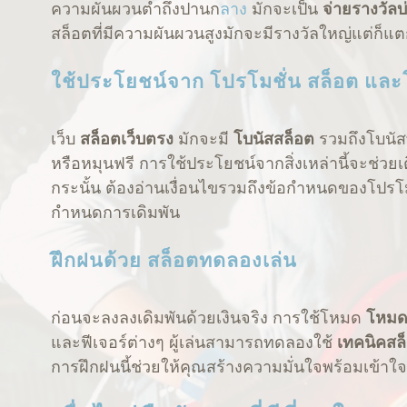
ความผันผวนต่ำถึงปานก
ลาง
มักจะเป็น
จ่ายรางวัลบ
สล็อตที่มีความผันผวนสูงมักจะมีรางวัลใหญ่แต่ก็แ
ใช้ประโยชน์จาก โปรโมชั่น สล็อต และ
เว็บ
สล็อตเว็บตรง
มักจะมี
โบนัสสล็อต
รวมถึงโบนัสท
หรือหมุนฟรี การใช้ประโยชน์จากสิ่งเหล่านี้จะช่วยเ
กระนั้น ต้องอ่านเงื่อนไขรวมถึงข้อกำหนดของโปรโม
กำหนดการเดิมพัน
ฝึกฝนด้วย
สล็อตทดลองเล่น
ก่อนจะลงลงเดิมพันด้วยเงินจริง การใช้โหมด
โหมด
และฟีเจอร์ต่างๆ ผู้เล่นสามารถทดลองใช้
เทคนิคสล
การฝึกฝนนี้ช่วยให้คุณสร้างความมั่นใจพร้อมเข้าใจ