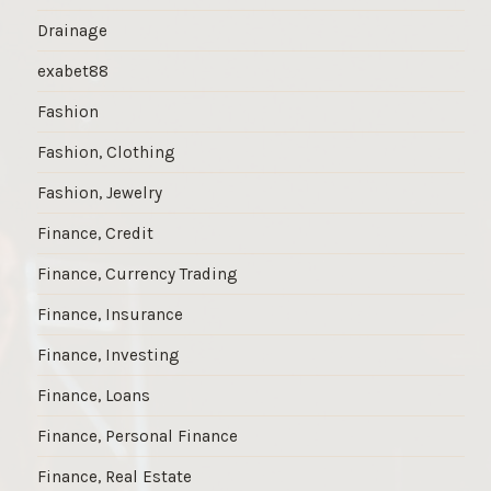
Drainage
exabet88
Fashion
Fashion, Clothing
Fashion, Jewelry
Finance, Credit
Finance, Currency Trading
Finance, Insurance
Finance, Investing
Finance, Loans
Finance, Personal Finance
Finance, Real Estate