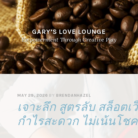
GARY’S LOVE LOUNGE
Empowerment Through Creative Play
MAY 29, 2026
BY
BRENDANHAZEL
เจาะลึก สูตรลับ สล็อตเ
กำไรสะดวก ไม่เน้นโชค แล