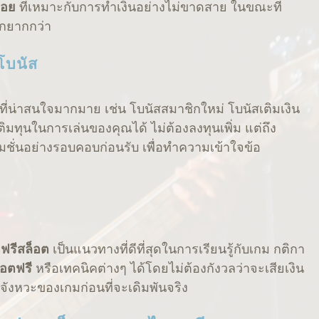
่อย
ที่เหมาะกับการทำเงินอย่างไม่ขาดสาย ในขณะที่
ตกยากกว่า
โบนัส
ี่น่าสนใจมากมาย เช่น โบนัสสมาชิกใหม่ โบนัสเติมเงิน
ติมทุนในการเล่นของคุณได้ ไม่ต้องลงทุนเพิ่ม แต่ถึง
ชั่นอย่างรอบคอบก่อนรับ เพื่อทำความเข้าใจข้อ
ฟรีสล็อต
เป็นแนวทางที่ดีที่สุดในการเรียนรู้กับเกม กติกา
็อตฟรี
หรือเทคนิคต่างๆ ได้โดยไม่ต้องกังวลว่าจะเสียเงิน
จังหวะของเกมก่อนที่จะเดิมพันจริง