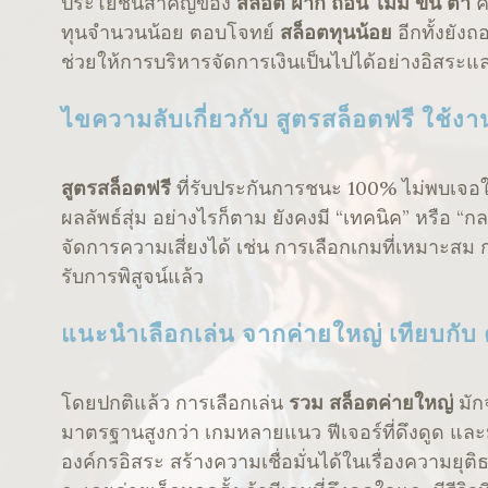
ประโยชน์สำคัญของ
สล็อต ฝาก ถอน ไม่มี ขั้น ต่ำ
ค
ทุนจำนวนน้อย ตอบโจทย์
สล็อตทุนน้อย
อีกทั้งยัง
ช่วยให้การบริหารจัดการเงินเป็นไปได้อย่างอิสระแ
ไขความลับเกี่ยวกับ
สูตรสล็อตฟรี
ใช้งา
สูตรสล็อตฟรี
ที่รับประกันการชนะ 100% ไม่พบเจอ
ผลลัพธ์สุ่ม อย่างไรก็ตาม ยังคงมี “เทคนิค” หรือ 
จัดการความเสี่ยงได้ เช่น การเลือกเกมที่เหมาะสม
รับการพิสูจน์แล้ว
แนะนำเลือกเล่น จากค่ายใหญ่ เทียบกับ 
โดยปกติแล้ว การเลือกเล่น
รวม สล็อตค่ายใหญ่
มักจ
มาตรฐานสูงกว่า เกมหลายแนว ฟีเจอร์ที่ดึงดูด และม
องค์กรอิสระ สร้างความเชื่อมั่นได้ในเรื่องความย