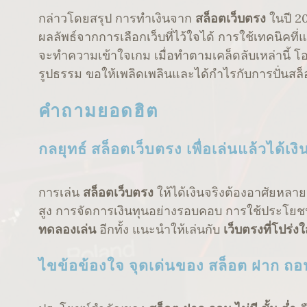
กล่าวโดยสรุป การทำเงินจาก
สล็อตเว็บตรง
ในปี 20
ผลลัพธ์จากการเลือกเว็บที่ไว้ใจได้ การใช้เทคนิคที
จะทำความเข้าใจเกม เมื่อทำตามเคล็ดลับเหล่านี้
รูปธรรม ขอให้เพลิดเพลินและได้กำไรกับการปั่นสล็
คำถามยอดฮิต
กลยุทธ์ สล็อตเว็บตรง เพื่อเล่นแล้วได้เงิ
การเล่น
สล็อตเว็บตรง
ให้ได้เงินจริงต้องอาศัยหลาย
สูง การจัดการเงินทุนอย่างรอบคอบ การใช้ประโย
ทดลองเล่น
อีกทั้ง แนะนำให้เล่นกับ
เว็บตรงที่โปร่ง
ไขข้อข้องใจ จุดเด่นของ สล็อต ฝาก ถอน ไ