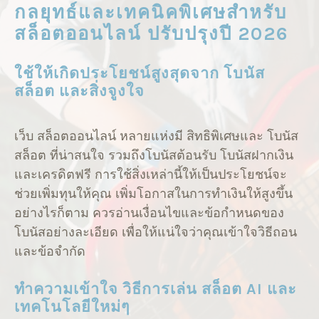
กลยุทธ์และเทคนิคพิเศษสำหรับ
สล็อตออนไลน์ ปรับปรุงปี 2026
ใช้ให้เกิดประโยชน์สูงสุดจาก โบนัส
สล็อต และสิ่งจูงใจ
เว็บ สล็อตออนไลน์ หลายแห่งมี สิทธิพิเศษและ โบนัส
สล็อต ที่น่าสนใจ รวมถึงโบนัสต้อนรับ โบนัสฝากเงิน
และเครดิตฟรี การใช้สิ่งเหล่านี้ให้เป็นประโยชน์จะ
ช่วยเพิ่มทุนให้คุณ เพิ่มโอกาสในการทำเงินให้สูงขึ้น
อย่างไรก็ตาม ควรอ่านเงื่อนไขและข้อกำหนดของ
โบนัสอย่างละเอียด เพื่อให้แน่ใจว่าคุณเข้าใจวิธีถอน
และข้อจำกัด
ทำความเข้าใจ วิธีการเล่น สล็อต AI และ
เทคโนโลยีใหม่ๆ