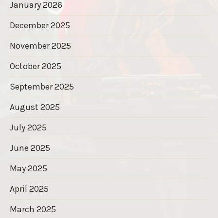
January 2026
December 2025
November 2025
October 2025
September 2025
August 2025
July 2025
June 2025
May 2025
April 2025
March 2025