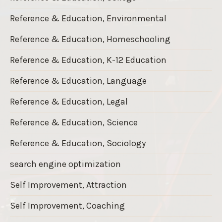
Reference & Education, Environmental
Reference & Education, Homeschooling
Reference & Education, K-12 Education
Reference & Education, Language
Reference & Education, Legal
Reference & Education, Science
Reference & Education, Sociology
search engine optimization
Self Improvement, Attraction
Self Improvement, Coaching