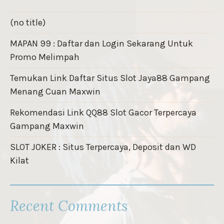
(no title)
MAPAN 99 : Daftar dan Login Sekarang Untuk
Promo Melimpah
Temukan Link Daftar Situs Slot Jaya88 Gampang
Menang Cuan Maxwin
Rekomendasi Link QQ88 Slot Gacor Terpercaya
Gampang Maxwin
SLOT JOKER : Situs Terpercaya, Deposit dan WD
Kilat
Recent Comments