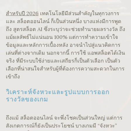
สำหรับปี 2026
เทคโนโลยีมีส่วนสำคัญในทุกวงการ
และ สล็อตออนไลน์ ก็เป็นส่วนหนึ่ง บางแห่งมีการพูด
ถึง สูตรสล็อต AI ซึ่งระบุว่าจะช่วยทำนายผลรางวัล ถึง
แม้ผลลัพธ์ไม่แน่นอน 100% แต่การทำความเข้าใจ
ข้อมูลและหลักการเบื้องหลัง อาจนำไปสู่แนวคิดการ
เล่นที่ต่างจากเดิม นอกจากนี้ การใช้ แอพสล็อตได้เงิน
จริง ที่มีระบบใช้ง่ายและเสถียรก็เป็นตัวเลือก เป็นตัว
เลือกที่น่าสนใจสำหรับผู้ที่ต้องการความสะดวกในการ
เข้าถึง
วิเคราะห์จังหวะและรูปแบบการออก
รางวัลของเกม
ถึงแม้ สล็อตออนไลน์ จะพึ่งโชคเป็นส่วนใหญ่ แต่การ
สังเกตการณ์ก็ยังเป็นประโยชน์ บางเกมมี “จังหวะ”