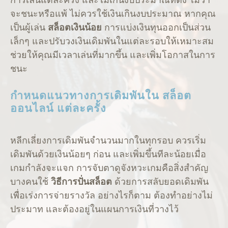
จะชนะหรือแพ้ ไม่ควรใช้เงินเกินงบประมาณ หากคุณ
เป็นผู้เล่น
สล็อตเงินน้อย
การแบ่งเงินทุนออกเป็นส่วน
เล็กๆ และปรับวงเงินเดิมพันในแต่ละรอบให้เหมาะสม
ช่วยให้คุณมีเวลาเล่นที่มากขึ้น และเพิ่มโอกาสในการ
ชนะ
กำหนดแนวทางการเดิมพันใน สล็อต
ออนไลน์ แต่ละครั้ง
หลีกเลี่ยงการเดิมพันจำนวนมากในทุกรอบ ควรเริ่ม
เดิมพันด้วยเงินน้อยๆ ก่อน และเพิ่มขึ้นทีละน้อยเมื่อ
เกมกำลังจะแจก การจับตาดูจังหวะเกมคือสิ่งสำคัญ
บางคนใช้
วิธีการปั่นสล็อต
ด้วยการสลับยอดเดิมพัน
เพื่อเร่งการจ่ายรางวัล อย่างไรก็ตาม ต้องทำอย่างไม่
ประมาท และต้องอยู่ในแผนการเงินที่วางไว้