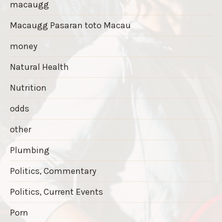
macaugg
Macaugg Pasaran toto Macau
money
Natural Health
Nutrition
odds
other
Plumbing
Politics, Commentary
Politics, Current Events
Porn