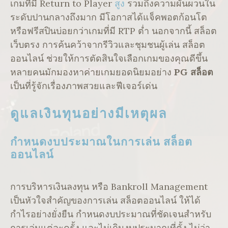
เกมที่มี Return to Player
สูง
รวมถึงความผันผวนใน
ระดับปานกลางถึงมาก มีโอกาสได้แจ็คพอตก้อนโต
หรือฟรีสปินบ่อยกว่าเกมที่มี RTP ต่ำ นอกจากนี้ สล็อต
เว็บตรง การค้นคว้าจากรีวิวและชุมชนผู้เล่น สล็อต
ออนไลน์ ช่วยให้การตัดสินใจเลือกเกมของคุณดีขึ้น
หลายคนมักมองหาค่ายเกมยอดนิยมอย่าง
PG สล็อต
เป็นที่รู้จักเรื่องภาพสวยและฟีเจอร์เด่น
ดูแลเงินทุนอย่างมีเหตุผล
กำหนดงบประมาณในการเล่น สล็อต
ออนไลน์
การบริหารเงินลงทุน หรือ Bankroll Management
เป็นหัวใจสำคัญของการเล่น สล็อตออนไลน์ ให้ได้
กำไรอย่างยั่งยืน กำหนดงบประมาณที่ชัดเจนสำหรับ
การเล่นแต่ละครั้ง และไม่เกินงบประมาณที่ตั้ง ไม่ว่า