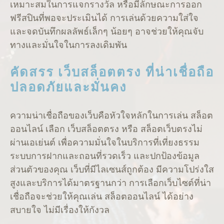
เหมาะสมในการแจกรางวัล หรือมีลักษณะการออก
ฟรีสปินที่พอจะประเมินได้ การเล่นด้วยความใส่ใจ
และจดบันทึกผลลัพธ์เล็กๆ น้อยๆ อาจช่วยให้คุณจับ
ทางและมั่นใจในการลงเดิมพัน
คัดสรร เว็บสล็อตตรง ที่น่าเชื่อถือ
ปลอดภัยและมั่นคง
ความน่าเชื่อถือของเว็บคือหัวใจหลักในการเล่น สล็อต
ออนไลน์ เลือก เว็บสล็อตตรง หรือ สล็อตเว็บตรงไม่
ผ่านเอเย่นต์ เพื่อความมั่นใจในบริการที่เที่ยงธรรม
ระบบการฝากและถอนที่รวดเร็ว และปกป้องข้อมูล
ส่วนตัวของคุณ เว็บที่มีไลเซนส์ถูกต้อง มีความโปร่งใส
สูงและบริการได้มาตรฐานกว่า การเลือกเว็บไซต์ที่น่า
เชื่อถือจะช่วยให้คุณเล่น สล็อตออนไลน์ ได้อย่าง
สบายใจ ไม่มีเรื่องให้กังวล