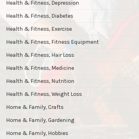
Health & Fitness, Depression
Health & Fitness, Diabetes
Health & Fitness, Exercise
Health & Fitness, Fitness Equipment
Health & Fitness, Hair Loss
Health & Fitness, Medicine
Health & Fitness, Nutrition
Health & Fitness, Weight Loss
Home & Family, Crafts
Home & Family, Gardening
Home & Family, Hobbies