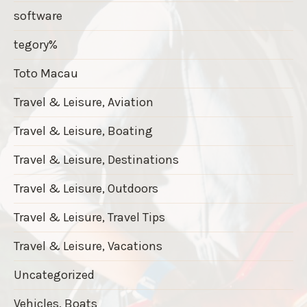
software
tegory%
Toto Macau
Travel & Leisure, Aviation
Travel & Leisure, Boating
Travel & Leisure, Destinations
Travel & Leisure, Outdoors
Travel & Leisure, Travel Tips
Travel & Leisure, Vacations
Uncategorized
Vehicles, Boats