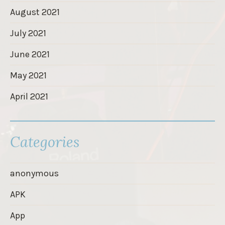
August 2021
July 2021
June 2021
May 2021
April 2021
Categories
anonymous
APK
App