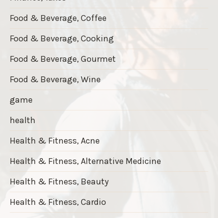
Food & Beverage, Coffee
Food & Beverage, Cooking
Food & Beverage, Gourmet
Food & Beverage, Wine
game
health
Health & Fitness, Acne
Health & Fitness, Alternative Medicine
Health & Fitness, Beauty
Health & Fitness, Cardio