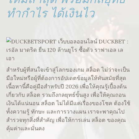
ทำกำไร ได้เงินไว
สำหรับผู้ที่สนใจเข้าสู่โลกของเกม สล็อต ไม่ว่าจะเป็น
มือใหม่หรือผู้ที่ต้องการอัปเดตข้อมูลให้ทันสมัยที่สุด
เนื้อหานี้คือคู่มือสำหรับปี 2026 เพื่อให้คุณรู้เบื้องต้น
เกี่ยวกับ สล็อต รวมถึงกลยุทธ์ขั้นสูง เพื่อให้คุณถอน
เงินได้แน่นอน สล็อต ไม่ได้มีแค่เรื่องของโชค ต้องใช้
ทั้งความรู้ ทักษะ และการวางแผน เราจะพาคุณไป
สำรวจทุกสิ่งที่สำคัญ เพื่อให้การเล่น สล็อต ของคุณ
คุ้มค่าและมั่นคง