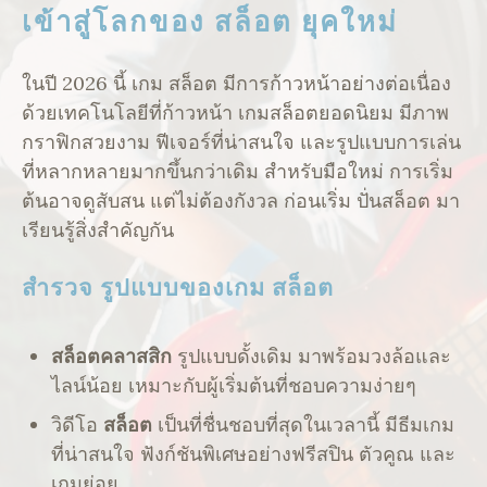
เข้าสู่โลกของ สล็อต ยุคใหม่
ในปี 2026 นี้ เกม สล็อต มีการก้าวหน้าอย่างต่อเนื่อง
ด้วยเทคโนโลยีที่ก้าวหน้า เกมสล็อตยอดนิยม มีภาพ
กราฟิกสวยงาม ฟีเจอร์ที่น่าสนใจ และรูปแบบการเล่น
ที่หลากหลายมากขึ้นกว่าเดิม สำหรับมือใหม่ การเริ่ม
ต้นอาจดูสับสน แต่ไม่ต้องกังวล ก่อนเริ่ม ปั่นสล็อต มา
เรียนรู้สิ่งสำคัญกัน
สำรวจ รูปแบบของเกม สล็อต
สล็อตคลาสสิก
รูปแบบดั้งเดิม มาพร้อมวงล้อและ
ไลน์น้อย เหมาะกับผู้เริ่มต้นที่ชอบความง่ายๆ
วิดีโอ
สล็อต
เป็นที่ชื่นชอบที่สุดในเวลานี้ มีธีมเกม
ที่น่าสนใจ ฟังก์ชันพิเศษอย่างฟรีสปิน ตัวคูณ และ
เกมย่อย