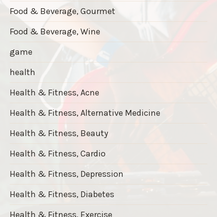
Food & Beverage, Gourmet
Food & Beverage, Wine
game
health
Health & Fitness, Acne
Health & Fitness, Alternative Medicine
Health & Fitness, Beauty
Health & Fitness, Cardio
Health & Fitness, Depression
Health & Fitness, Diabetes
Health & Fitness, Exercise