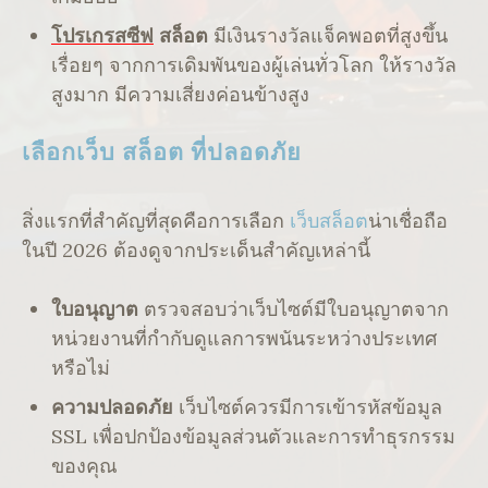
โปรเกรสซีฟ
สล็อต
มีเงินรางวัลแจ็คพอตที่สูงขึ้น
เรื่อยๆ จากการเดิมพันของผู้เล่นทั่วโลก ให้รางวัล
สูงมาก มีความเสี่ยงค่อนข้างสูง
เลือกเว็บ สล็อต ที่ปลอดภัย
สิ่งแรกที่สำคัญที่สุดคือการเลือก
เว็บสล็อต
น่าเชื่อถือ
ในปี 2026 ต้องดูจากประเด็นสำคัญเหล่านี้
ใบอนุญาต
ตรวจสอบว่าเว็บไซต์มีใบอนุญาตจาก
หน่วยงานที่กำกับดูแลการพนันระหว่างประเทศ
หรือไม่
ความปลอดภัย
เว็บไซต์ควรมีการเข้ารหัสข้อมูล
SSL เพื่อปกป้องข้อมูลส่วนตัวและการทำธุรกรรม
ของคุณ