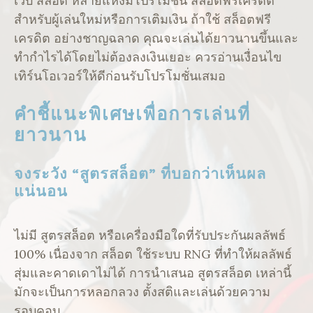
เว็บ สล็อต หลายแห่งมีโปรโมชั่น สล็อตฟรีเครดิต
สำหรับผู้เล่นใหม่หรือการเติมเงิน ถ้าใช้ สล็อตฟรี
เครดิต อย่างชาญฉลาด คุณจะเล่นได้ยาวนานขึ้นและ
ทำกำไรได้โดยไม่ต้องลงเงินเยอะ ควรอ่านเงื่อนไข
เทิร์นโอเวอร์ให้ดีก่อนรับโปรโมชั่นเสมอ
คำชี้แนะพิเศษเพื่อการเล่นที่
ยาวนาน
จงระวัง “
สูตรสล็อต
” ที่บอกว่าเห็นผล
แน่นอน
ไม่มี สูตรสล็อต หรือเครื่องมือใดที่รับประกันผลลัพธ์
100% เนื่องจาก สล็อต ใช้ระบบ RNG ที่ทำให้ผลลัพธ์
สุ่มและคาดเดาไม่ได้ การนำเสนอ สูตรสล็อต เหล่านี้
มักจะเป็นการหลอกลวง ตั้งสติและเล่นด้วยความ
รอบคอบ